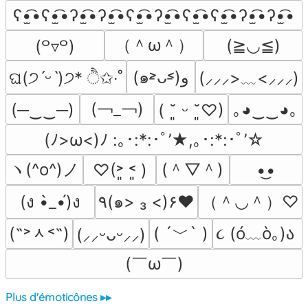
ʕ•̫͡•ʕ•̫͡•ʔ•̫͡•ʔ•̫͡•ʕ•̫͡•ʔ•̫͡•ʕ•̫͡•ʕ•̫͡•ʔ•̫͡•ʔ•̫͡•
（＾ω＾）
(≧◡≦)
(꒪▿꒪)
(๑˃̵ᴗ˂̵)و
(⸝⸝⸝>﹏<⸝⸝⸝)
ଘ(੭ˊᵕˋ)੭* ੈ✩‧˚
(￢_￢)
(─‿‿─)
｡◕‿‿◕｡
( ˘͈ ᵕ ˘͈♡)
(ﾉ>ω<)ﾉ :｡･:*:･ﾟ’★,｡･:*:･ﾟ’☆
ヽ(^o^)ノ
(＾▽＾)
♡(˃͈ ˂͈ )
•͜•
（＾◡＾）♡
(ง •̀_•́)ง
٩(๑> ₃ <)۶♥
(˶˃ᆺ˂˶)
( ´﹀` )
૮ (ó﹏ò｡)ა 
(⸝⸝ᵕᴗᵕ⸝⸝)
(￣ω￣﻿)
Plus d'émoticônes ▸▸