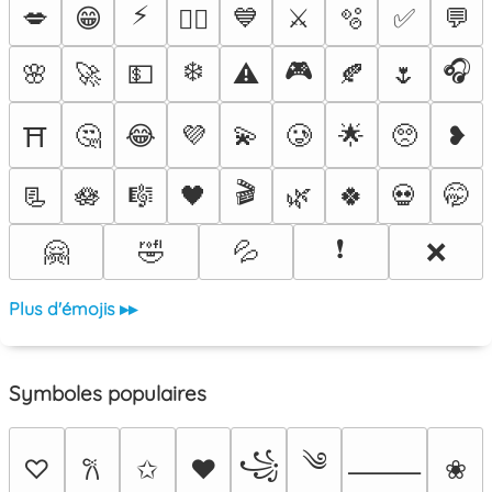
⚡
💋
😁
💙
⚔️
🫧
✅
💬
❤️‍🔥
❄️
🎮
🎧
🌸
🚀
💵
⚠️
🍂
🌷
🤔
😂
💜
💫
🥲
🌟
🥺
❥
⛩️
🎬
📃
🪷
🎼
🖤
🌿
🍀
💀
🤭
❗
🤗
🤣
💦
❌
Plus d'émojis ▸▸
Symboles populaires
༄
꧁
♡
✩
♥
❀
𐙚
⸻