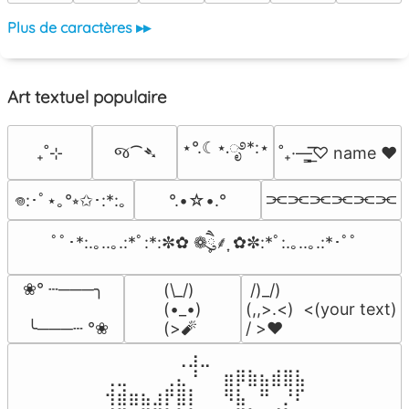
Plus de caractères ▸▸
Art textuel populaire
⋆°.☾⋆.ೃ࿔*:⋆
જ⁀➴
₊˚⊹
˚₊·—̳͟͞͞♡ name ♥️
⫘⫘⫘⫘⫘⫘
°.•☆•.°
𖦹:･ﾟ⋆｡°⭒✩･:*:｡
ﾟﾟ･*:.｡..｡.:*ﾟ:*:✼✿ ❁ཻུ۪۪⸙͎ ✿✼:*ﾟ:.｡..｡.:*･ﾟﾟ
❀° ┄───╮

(\_/)

 /)_/)

(•_•)

(,,>.<)  <(your text)

 ╰───┄ °❀
(>🧨
/ >❤️
⠀⠀⠀⠀⠀⠀⢀⣰⣀⠀⠀⠀⠀⠀⠀⠀⠀

⢀⣀⠀⠀⠀⢀⣄⠘⠀⠀⣶⡿⣷⣦⣾⣿⣧

⢺⣾⣶⣦⣰⡟⣿⡇⠀⠀⠻⣧⠀⠛⠀⡘⠏
