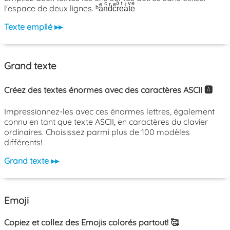
l'espace de deux lignes. ᵇaͤnͨdͬcͤrͣeͭaͥtͮeͤ
Texte empilé ▸▸
Grand texte
Créez des textes énormes avec des caractères ASCII 🅰️
Impressionnez-les avec ces énormes lettres, également
connu en tant que texte ASCII, en caractères du clavier
ordinaires. Choisissez parmi plus de 100 modèles
différents!
Grand texte ▸▸
Emoji
Copiez et collez des Emojis colorés partout! 🥰