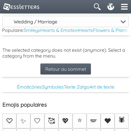
Wedding / Marriage
Populaire:
Smileys
Hearts & Emotion
Hearts
Flowers & Plants
The selected category does not exist (anymore). Select a
category from the menu.
Retour au sommet
Émoticônes
Symboles
Texte Zalgo
Art de texte
Emojis populaires
⭐
🕷️
♡
✨
🤍
🥰
💖
🪽
♥️