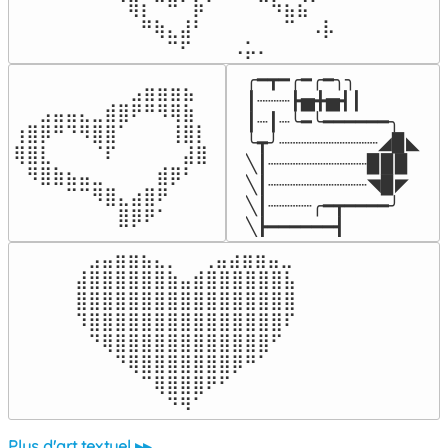
⠈⢿⡆⠉⠛⠁⡷⠁⠀⠀⠀⠉⠳⣦⣮⠁⠀

⠀⠀⠛⢷⣄⣼⠃⠀⠀⠀⠀⠀⠀⠉⠀⠠⡧

⠀⠀⠀⠀⠉⠋⠀⠀⠀⠠⡥⠄⠀⠀⠀⠀⠀
╭━┳━╭━╭━╮╮

⠀⠀⠀⠀⠀⠀⠀⠀⠀⣠⣶⣶⣶⣦⠀⠀

┃┈┈┈┣▅╋▅┫┃

⠀⠀⣠⣤⣤⣄⣀⣾⣿⠟⠛⠻⢿⣷⠀

┃┈┃┈╰━╰━━━━━━╮

⢰⣿⡿⠛⠙⠻⣿⣿⠁⠀⠀⠀⢸⣿⡇

╰┳╯┈┈┈┈┈┈┈┈┈◢▉◣

⢿⣿⣇⠀⠀⠀⠈⠏⠀⠀⠀⠀⠀⣼⣿⠀

╲┃┈┈┈┈┈┈┈┈┈▉▉▉

⠀⠻⣿⣷⣦⣤⣀⠀⠀⠀⠀⣾⡿⠃⠀

╲┃┈┈┈┈┈┈┈┈┈◥▉◤

⠀⠀⠀⠀⠉⠉⠻⣿⣄⣴⣿⠟⠀⠀⠀

╲┃┈┈┈┈╭━┳━━━━╯

⠀⠀⠀⠀⠀⠀⠀⠀⣿⡿⠟⠁⠀⠀⠀⠀
╲┣━━━━━━┫﻿
⠀⣠⣤⣶⣶⣦⣄⡀  ⠀⢀⣤⣴⣶⣶⣤⣀⠀

⣼⣿⣿⣿⣿⣿⣿⣷⣤⣾⣿⣿⣿⣿⣿⣿⣧

⣿⣿⣿⣿⣿⣿⣿⣿⣿⣿⣿⣿⣿⣿⣿⣿⣿

⠹⣿⣿⣿⣿⣿⣿⣿⣿⣿⣿⣿⣿⣿⣿⣿⠏

⠀⠙⢿⣿⣿⣿⣿⣿⣿⣿⣿⣿⣿⣿⣿⠋⠀

⠀⠀⠀⠙⢿⣿⣿⣿⣿⣿⣿⣿⡿⠛⠁⠀⠀

⠀⠀⠀⠀⠀⠉⢿⣿⣿⣿⠟⠋⠀⠀⠀⠀⠀

⠀⠀⠀⠀⠀⠀⠀⠙⠻⠁⠀⠀⠀⠀⠀⠀⠀⠀⠀⠀⠀⠀⠀
Plus d'art textuel ▸▸