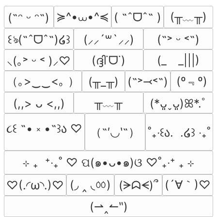
≽^•⩊•^≼
(╥﹏╥)
( ˶ˆᗜˆ˵ )
(˶ᵔ ᵕ ᵔ˶)
꒰ঌ(˶ˆᗜˆ˵)໒꒱
(⸝⸝´꒳`⸝⸝)
(˶˃ ᵕ ˂˶)
(ദ്ദി˙ᗜ˙)
(_　_|||)
⸜(｡˃ ᵕ ˂ )⸝♡
（｡>‿‿<｡ ）
(º﹃º)
(╥_╥)
(˶˃⤙˂˶)
╥﹏╥
(,,> ᴗ <,,)
(*ᴗ͈ˬᴗ͈)ꕤ*.ﾟ
૮꒰ ˶• ༝ •˶꒱ა ♡
（˶′◡‵˶）
˚₊‧꒰ა.  .໒꒱ ‧₊˚
⊹ ₊  ⁺‧₊˚ ♡ ପ(๑•ᴗ•๑)ଓ ♡˚₊‧⁺ ₊ ⊹
(◞ ‸ ◟ㆀ)
(´∀｀)♡
♡(.◜ω◝.)♡
(ᗒᗣᗕ)՞
(⇀‸↼‶)