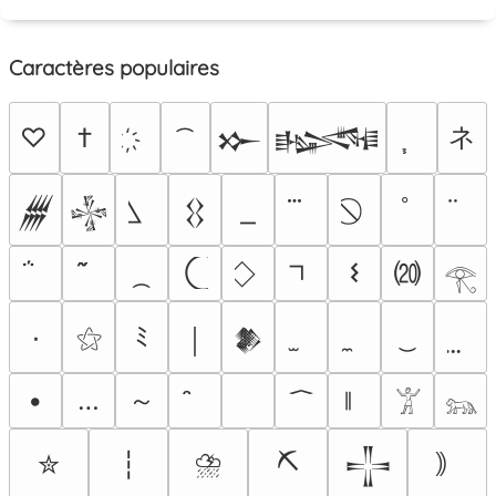
Caractères populaires
ネ
♡
†
𒁍
𒈙
ﾟ
𒁂
𒈔
𒌐
⒇
𐌔
𓂀
٠
⚝
ﾐ
￨
𒆎
～
•
…
𓀠
𓃬
⛈
⛏
✮
┆
｠
𒋲