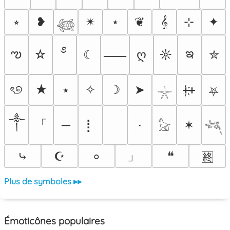
⭒
❥
✴︎
⋆
❦
𝄞
⊹
✦
𓆉
࿔
ఌ
ఇ
☆
☾
ღ
☼
✮
⸺
ৎ୭
★
⭑
✧
☽
➤
ᚐ҉ᚐ
⛧
𓇼
༒
「
─
⡇
✶
⸱
𓃠
𓆈
」
⤷
☪
❝
⸰
🈡
Plus de symboles ▸▸
Émoticônes populaires