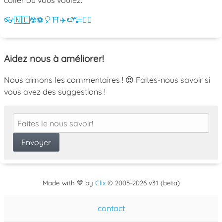
👓
🇳🇱
☢️
⚽
🎈
⛩️
✈️
🍉
🐑
💁‍♀️
Aidez nous à améliorer!
Nous aimons les commentaires ! 😍 Faites-nous savoir si
vous avez des suggestions !
Made with 💙 by
Clix
©
2005
-2026 v3.1 (beta)
contact