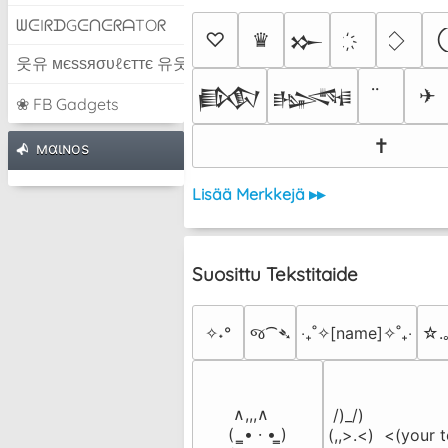
ᗯᕮIᖇᗪGᕮᑎᕮᖇᗩTOᖇ
♡
♛
𒁍
웃유 мєѕѕяσυℓєттє 유웃
✈
𒁃
𒈙
❀ FB Gadgets
✝
мαιɴoѕ
Lisää Merkkejä ▸▸
Suosittu Tekstitaide
✧˖°
જ⁀➴
‎‧₊˚✧[name]✧˚₊‧
☆.
 ∧,,,∧

 /)_/)

(  ̳• · • ̳)

(,,>.<)  <(your t