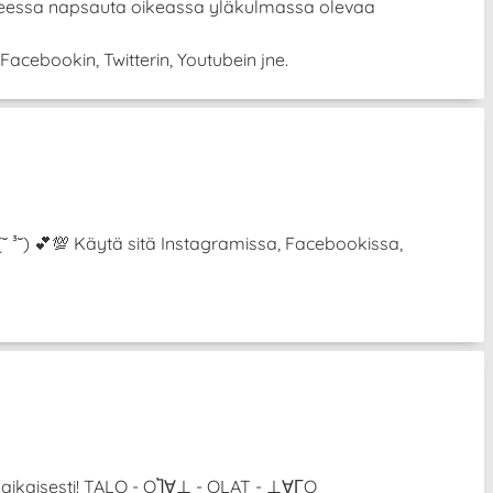
itteessa napsauta oikeassa yläkulmassa olevaa
Facebookin, Twitterin, Youtubein jne.
 (˘ ³˘) 💕💯 Käytä sitä Instagramissa, Facebookissa,
anaikaisesti! TALO - OႨ∀⊥ - OLAT - ⊥∀ΓO