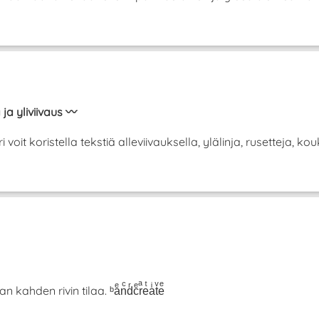
 ja yliviivaus 〰️
it koristella tekstiä alleviivauksella, ylälinja, rusetteja, koukk
hden rivin tilaa. ᵇaͤnͨdͬcͤrͣeͭaͥtͮeͤ