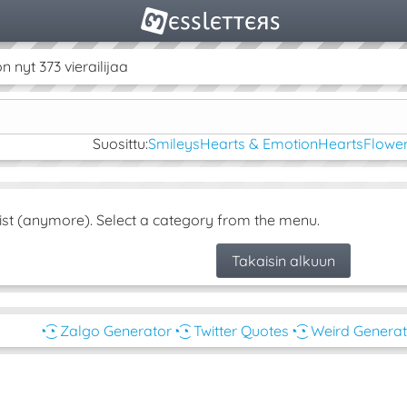
nyt 373 vierailijaa
Suosittu:
Smileys
Hearts & Emotion
Hearts
Flower
ist (anymore). Select a category from the menu.
Takaisin alkuun
◔͜͡◔ Zalgo Generator
◔͜͡◔ Twitter Quotes
◔͜͡◔ Weird Genera