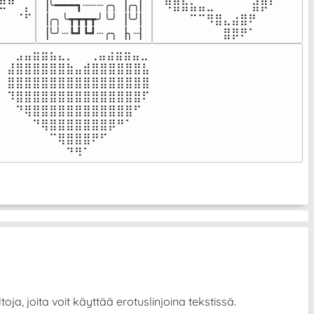
▕╰━━━┓┈┈┈╭╮▕╭╮▏

⠀⠻⣿⣷⣦⣤⣀⠀⠀⠀ ⠀⣾⡿⠃⠀

⠉⠀⠠⡧

▕╭╮╰┳┳┳┳╯╰╯▕╰╯▏

⠀⠀⠀⠀⠉⠉⠻⣿⣄⣴⣿⠟⠀⠀⠀

⠀⠀⠀⠀
▕╰╯┈┗┛┗┛┈╭╮▕╮┈▏
⠀⠀⠀⠀⠀⠀⠀⠀⣿⡿⠟⠁⠀⠀⠀
⠀⣠⣤⣶⣶⣦⣄⡀  ⠀⢀⣤⣴⣶⣶⣤⣀⠀

⣼⣿⣿⣿⣿⣿⣿⣷⣤⣾⣿⣿⣿⣿⣿⣿⣧

⣿⣿⣿⣿⣿⣿⣿⣿⣿⣿⣿⣿⣿⣿⣿⣿⣿

⠹⣿⣿⣿⣿⣿⣿⣿⣿⣿⣿⣿⣿⣿⣿⣿⠏

⠀⠙⢿⣿⣿⣿⣿⣿⣿⣿⣿⣿⣿⣿⣿⠋⠀

⠀⠀⠀⠙⢿⣿⣿⣿⣿⣿⣿⣿⡿⠛⠁⠀⠀

⠀⠀⠀⠀⠀⠉⢿⣿⣿⣿⠟⠋⠀⠀⠀⠀⠀

⠀⠀⠀⠀⠀⠀⠀⠙⠻⠁⠀⠀⠀⠀⠀⠀⠀⠀⠀⠀⠀⠀⠀
ja, joita voit käyttää erotuslinjoina tekstissä.