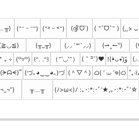
﹏╥)
(ദ്ദി˙ᗜ˙)
( ˶ˆᗜˆ˵ )
(˶ᵔ ᵕ ᵔ˶)
(˶˃ ᵕ ˂˶)
(,,> ᴗ
(≧◡≦)
(╥_╥)
(⇀‸↼‶)
(⸝⸝´꒳`⸝⸝)
(
（˶′◡‵˶）
⁺ ₊ ⊹
( ˘ ³˘)♥
(⸝
(꒪▿꒪)
꒰ᐢ. .ᐢ꒱
!(•̀ᴗ•́)و ̑̑
(づ｡◕‿‿◕｡)づ
(＾▽＾)
ᜊ( ‘ ⩊ ‘𖦹)ᜊ
(ᗒᗣᗕ)՞
˚₊‧꒰
╥﹏╥
(¬_¬”)
(ﾉ>ω<)ﾉ :｡･:*:･ﾟ’★,｡･:*:･ﾟ’☆