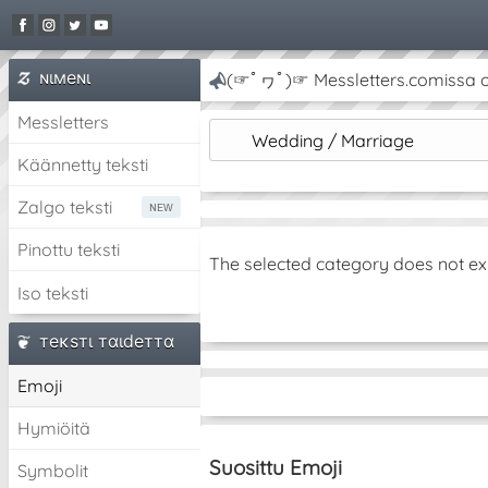
ɴιмeɴι
(☞ﾟヮﾟ)☞ Messletters.comissa on 
Messletters
Wedding / Marriage
Käännetty teksti
Zalgo teksti
Pinottu teksti
The selected category does not ex
Iso teksti
тeĸѕтι тαιdeттα
Emoji
Hymiöitä
Suosittu Emoji
Symbolit