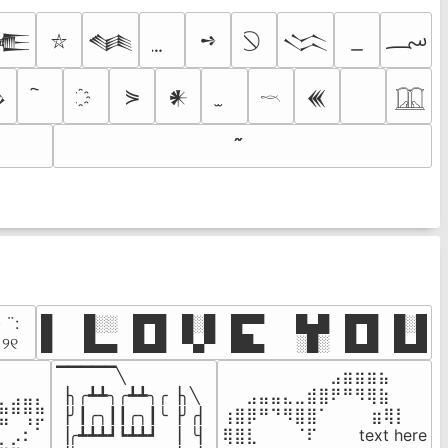
؄
➺
𒍫
𒈝
𒈱
⛥
⋟

𒀭
𒌍
𓎖
𓉳
· ¨:⠀

█  █░░ █▀█ █░█ █▀▀  █▄█ █▀█ █░█

. ୨୧⠀
█  █▄▄ █▄█ ▀▄▀ ██▄  ░█░ █▄█ █▄█
▔▔▔▔▔╲

⠀⠀⠀⠀⠀⠀⠀⠀⠀⣠⣶⣶⣶⣦⠀⠀

⠀⠀⠀⠀

▕╮╭┻┻╮╭┻┻╮╭▕╮╲

⠀⠀⣠⣤⣤⣄⣀⣾⣿⠟⠛⠻⢿⣷⠀

⣦⣾⣿⣧

▕╯┃╭╮┃┃╭╮┃╰▕╯╭▏

⢰⣿⡿⠛⠙⠻⣿⣿⠁⠀⠀ ⠀⣶⢿⡇

⠛⠀⡘⠏

▕╭┻┻┻┛┗┻┻┛  ▕  ╰▏

⢿⣿⣇⠀⠀⠀⠈⠏⠀⠀⠀ text here

⣦⣮⠁⠀
