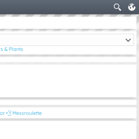
s & Plants
tor
◔͜͡◔ Messroulette