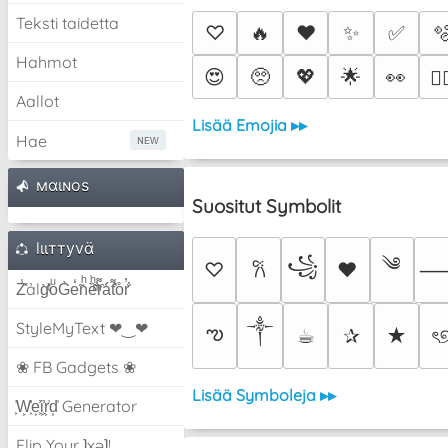
Teksti taidetta
♡
🔥
❤️
✨
✅

Hahmot
😍
🥺
💖
🌟
👀
❤️‍
Aallot
Lisää Emojia ▸▸
Hae
мαιɴoѕ
Suositut Symbolit
lιιттyvα̈
༄
꧁
♡
♥
𐙚
Z̾̽ảlg̀͐ͭ̽oͧG̀e̒̃nͪȅͪͫ̏̐r͌̑á͑t͌̑͛o̊r̓̐
༒︎
StyleMyText ❤‿❤
ఌ
☕︎
✰
★
ৎ
❀ FB Gadgets ❀
Lisää Symboleja ▸▸
͕͗W͕͕͗͗e͕͕͗͗i͕͕͗͗r͕͗d͕͗ Generator
Flip Your ʇxəʇ!