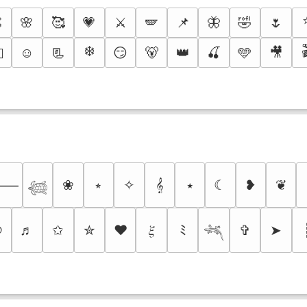

🌸
🥰
💗
⚔️
🪽
📌
🦋
🤣
🌷
❄️
☺️
📃
😏
🐻
👑
🍒
🩵
🎥
🔥
❀
⭒
✧
𝄞
⭑
☾
❥
❦
⸻
𓆉
୭
♬
✩
✮
❤
𝜉
ﾐ
✞
➤
𓆈