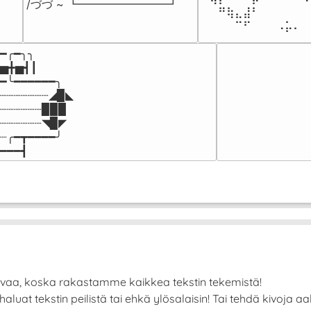
/づづ ~ ┗━━━━━━━━┛
⠀⠀⠛⢷⣄⣼⠃⠀⠀⠀⠀⠀⠀
⠀⠀⠀⠀⠉⠋⠀⠀⠀⠠⡥⠄⠀
━╭━╮╮

▅╋▅┫┃

━╰━━━━━━╮

┈┈┈┈┈┈┈◢▉◣

┈┈┈┈┈┈▉▉▉

┈┈┈┈┈┈◥▉◤

┈╭━┳━━━━╯

━━━┫﻿
avaa, koska rakastamme kaikkea tekstin tekemistä!
at tekstin peilistä tai ehkä ylösalaisin! Tai tehdä kivoja aalto