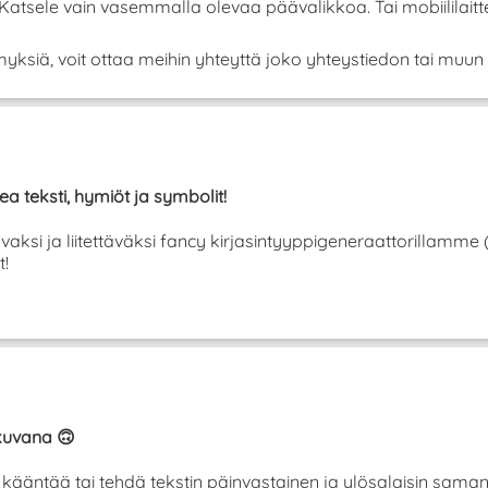
! Katsele vain vasemmalla olevaa päävalikkoa. Tai mobiilila
yksiä, voit ottaa meihin yhteyttä joko yhteystiedon tai muun 
ea teksti, hymiöt ja symbolit!
tavaksi ja liitettäväksi fancy kirjasintyyppigeneraattorillamme
t!
ikuvana 🙃
se kääntää tai tehdä tekstin päinvastainen ja ylösalaisin sam