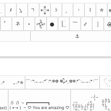
ﾒ
ｼ
･
ﾐ
✮
𒋲
ネ
‣
￨
𒅒
𒊹

⚓
⠀:¨ ·.
ﾟﾟ･*:.｡..｡.:*ﾟ:*:✼✿ ❁ཻུ۪۪⸙͎ ✿✼:*ﾟ:.｡..｡.:*･ﾟﾟ
｡.:*　　.｡.:*☆
⠀ `· 
⠀⠀⠀⠀⠀⠀⢀⣰⣀⠀⠀⠀⠀
⢀⣀⠀⠀⠀⢀⣄⠘⠀⠀⣶⡿⣷
 /)  /)  ~ ┏━━━━━━━━┓

⢺⣾⣶⣦⣰⡟⣿⡇⠀⠀⠻⣧⠀
( •-• )  ~ ♡ You are amazing ♡

ext)

⠈⢿⡆⠉⠛⠁⡷⠁⠀⠀⠀⠉⠳