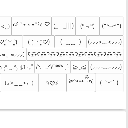
૮꒰ ˶• ༝ •˶꒱ა ♡
(º﹃º)
(_　_|||)
(˶˃⤙˂˶)
 <,,)
(─‿‿─)
(⸝⸝⸝>﹏<⸝⸝⸝)
♡ˊ͈ ꒳ ˋ͈)
( ˘͈ ᵕ ˘͈♡)
⸝๑  ̫ ๑⸝⸝⸝)
ʕ•̫͡•ʕ•̫͡•ʔ•̫͡•ʔ•̫͡•ʕ•̫͡•ʔ•̫͡•ʕ•̫͡•ʕ•̫͡•ʔ•̫͡•ʔ•̫͡•
/ᐠ. ｡.ᐟ\ᵐᵉᵒʷˎˊ˗
≧◡≦
(⸝⸝⸝-﹏-⸝⸝⸝)
ა ₍ᐢ.  ̫.ᐢ₎ ໒꒱ ‧₊˚
≽^•༚• ྀིྀ≼
（｡>‿‿<｡ ）
( ´﹀` )
𓆩♡𓆪