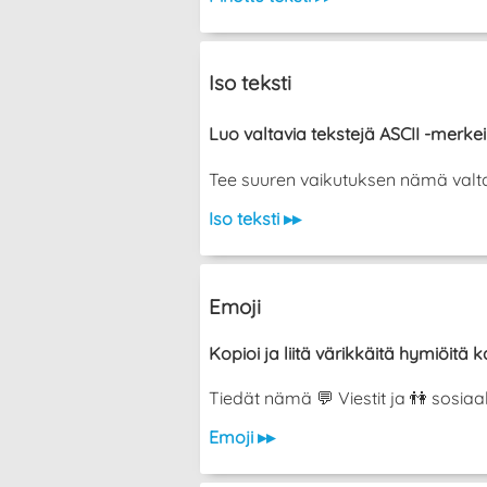
Iso teksti
Luo valtavia tekstejä ASCII -merkeil
Tee suuren vaikutuksen nämä valtava
Iso teksti ▸▸
Emoji
Kopioi ja liitä värikkäitä hymiöitä ka
Tiedät nämä 💬 Viestit ja 👫 sosiaa
Emoji ▸▸