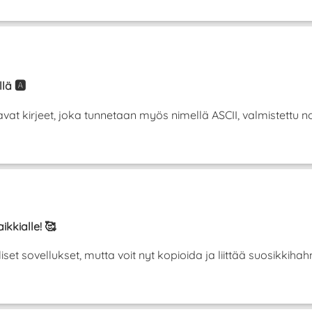
lä 🅰️
t kirjeet, joka tunnetaan myös nimellä ASCII, valmistettu norm
ikkialle! 🥰
liset sovellukset, mutta voit nyt kopioida ja liittää suosikki