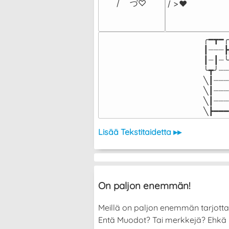
/    づ♡
/ >❤️
╭━┳━╭
┃┈┈┈┣
┃┈┃┈╰
╰┳╯┈┈
╲┃┈┈┈
╲┃┈┈┈
╲┃┈┈┈
╲┣━━━
Lisää Tekstitaidetta ▸▸
On paljon enemmän!
Meillä on paljon enemmän tarjott
Entä Muodot? Tai merkkejä? Ehkä halu