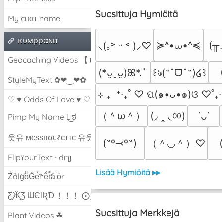
Suosittuja Hymiöitä
My cнαт name
ĸυмppαɴιт
≽^•⩊•^≼
(╥
⸜(｡˃ ᵕ ˂ )⸝♡
Geocaching Videos 【►】
(*ᴗ͈ˬᴗ͈)ꕤ*.ﾟ
꒰ঌ(˶ˆᗜˆ˵)໒꒱
StyleMyText ✿❤‿❤✿
⊹ ₊  ⁺‧₊˚ ♡ ପ(๑•ᴗ•๑)ଓ ♡˚₊‧
♡ ♥ Odds Of Love ♥ ♡
（＾ω＾）
(◞ ‸ ◟ㆀ)
˙ᴗ˙
Pimp My Name ಠ͜ಠ
웃유 мєѕѕяσυℓєттє 유웃
（＾◡＾）♡
(˶º⤙º˶)
FlipYourText - dıๅɟ
Lisää Hymiöitä ▸▸
Z̾ảlg̀͐oͧG̀e̒̃nȅ̐r͌̑á͑t͛o̊r
Ƹ̵̡Ӝ̵̨̄Ʒ ƜЄƖƦƊ ﹗﹗﹗ ⨀_⨀
Suosittuja Merkkejä
Plant Videos ☘