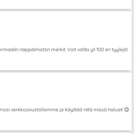
aalin näppäimistön merkit. Voit valita yli 100 eri tyylejä!
hahmosi verkkosivustollamme ja käyttää niitä missä haluat! 😊