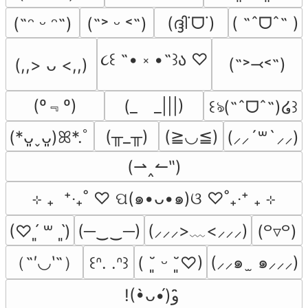
(ദ്ദി˙ᗜ˙)
( ˶ˆᗜˆ˵ )
(˶ᵔ ᵕ ᵔ˶)
(˶˃ ᵕ ˂˶)
૮꒰ ˶• ༝ •˶꒱ა ♡
(˶˃⤙˂˶)
(,,> ᴗ <,,)
(º﹃º)
(_　_|||)
꒰ঌ(˶ˆᗜˆ˵)໒꒱
(╥_╥)
(≧◡≦)
(*ᴗ͈ˬᴗ͈)ꕤ*.ﾟ
(⸝⸝´꒳`⸝⸝)
(⇀‸↼‶)
⊹ ₊  ⁺‧₊˚ ♡ ପ(๑•ᴗ•๑)ଓ ♡˚₊‧⁺ ₊ ⊹
(─‿‿─)
(⸝⸝⸝>﹏<⸝⸝⸝)
(♡ˊ͈ ꒳ ˋ͈)
(꒪▿꒪)
（˶′◡‵˶）
(⸝⸝๑  ̫ ๑⸝⸝⸝)
꒰ᐢ. .ᐢ꒱
( ˘͈ ᵕ ˘͈♡)
!(•̀ᴗ•́)و ̑̑