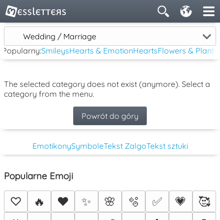
Wedding / Marriage
Popularny:
Smileys
Hearts & Emotion
Hearts
Flowers & Plants
The selected category does not exist (anymore). Select a
category from the menu.
Powrót do góry
Emotikony
Symbole
Tekst Zalgo
Tekst sztuki
Popularne Emoji
♡
🔥
❤️
✨
🌸
🫧
✅
💗
🥰