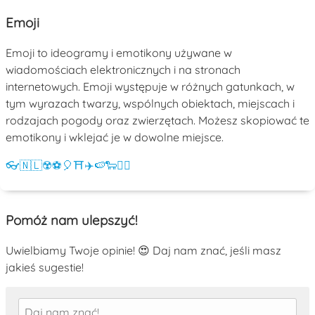
Emoji
Emoji to ideogramy i emotikony używane w
wiadomościach elektronicznych i na stronach
internetowych. Emoji występuje w różnych gatunkach, w
tym wyrazach twarzy, wspólnych obiektach, miejscach i
rodzajach pogody oraz zwierzętach. Możesz skopiować te
emotikony i wklejać je w dowolne miejsce.
👓
🇳🇱
☢️
⚽
🎈
⛩️
✈️
🍉
🐑
💁‍♀️
Pomóż nam ulepszyć!
Uwielbiamy Twoje opinie! 😍 Daj nam znać, jeśli masz
jakieś sugestie!