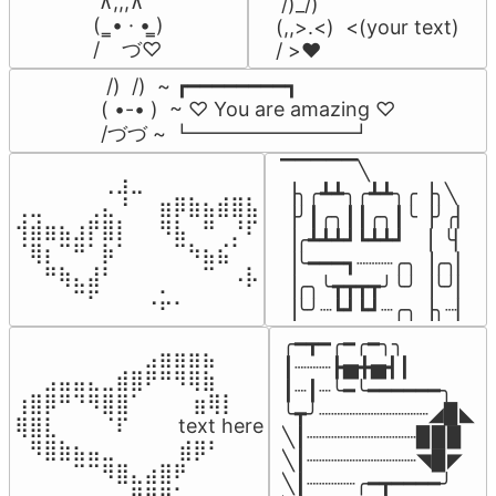
 ∧,,,∧

 /)_/)

(  ̳• · • ̳)

(,,>.<)  <(your text)

/    づ♡
/ >❤️
 /)  /)  ~ ┏━━━━━━━━┓

( •-• )  ~ ♡ You are amazing ♡

/づづ ~ ┗━━━━━━━━┛
▔▔▔▔▔╲

⠀⠀⠀⠀⠀⠀⢀⣰⣀⠀⠀⠀⠀⠀⠀⠀⠀

▕╮╭┻┻╮╭┻┻╮╭▕╮╲

⢀⣀⠀⠀⠀⢀⣄⠘⠀⠀⣶⡿⣷⣦⣾⣿⣧

▕╯┃╭╮┃┃╭╮┃╰▕╯╭▏

⢺⣾⣶⣦⣰⡟⣿⡇⠀⠀⠻⣧⠀⠛⠀⡘⠏

▕╭┻┻┻┛┗┻┻┛  ▕  ╰▏

⠈⢿⡆⠉⠛⠁⡷⠁⠀⠀⠀⠉⠳⣦⣮⠁⠀

▕╰━━━┓┈┈┈╭╮▕╭╮▏

⠀⠀⠛⢷⣄⣼⠃⠀⠀⠀⠀⠀⠀⠉⠀⠠⡧

▕╭╮╰┳┳┳┳╯╰╯▕╰╯▏

⠀⠀⠀⠀⠉⠋⠀⠀⠀⠠⡥⠄⠀⠀⠀⠀⠀
▕╰╯┈┗┛┗┛┈╭╮▕╮┈▏
╭━┳━╭━╭━╮╮

⠀⠀⠀⠀⠀⠀⠀⠀⠀⣠⣶⣶⣶⣦⠀⠀

┃┈┈┈┣▅╋▅┫┃

⠀⠀⣠⣤⣤⣄⣀⣾⣿⠟⠛⠻⢿⣷⠀

┃┈┃┈╰━╰━━━━━━╮

⢰⣿⡿⠛⠙⠻⣿⣿⠁⠀⠀ ⠀⣶⢿⡇

╰┳╯┈┈┈┈┈┈┈┈┈◢▉◣

⢿⣿⣇⠀⠀⠀⠈⠏⠀⠀⠀ text here

╲┃┈┈┈┈┈┈┈┈┈▉▉▉

⠀⠻⣿⣷⣦⣤⣀⠀⠀⠀ ⠀⣾⡿⠃⠀

╲┃┈┈┈┈┈┈┈┈┈◥▉◤

⠀⠀⠀⠀⠉⠉⠻⣿⣄⣴⣿⠟⠀⠀⠀

╲┃┈┈┈┈╭━┳━━━━╯

⠀⠀⠀⠀⠀⠀⠀⠀⣿⡿⠟⠁⠀⠀⠀