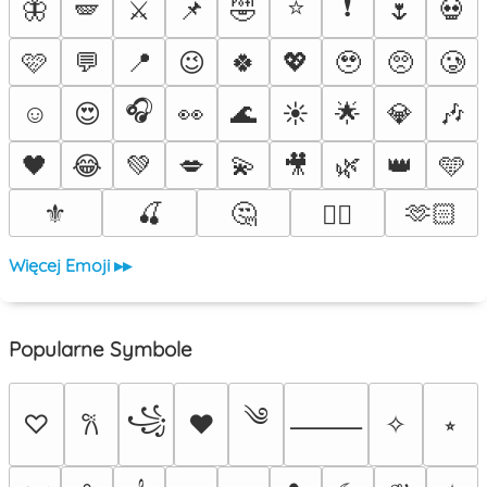
⭐
❗
🦋
🪽
⚔️
📌
🤣
🌷
💀
🩷
💬
📍
😉
🍀
💖
🥹
🥺
🥲
🎧
☺️
😍
👀
🌊
☀️
🌟
💎
🎶
🖤
😂
💚
💋
💫
🎥
🌿
👑
🩵
⚜️
🍒
🤔
🫶🏻
❤️‍🔥
Więcej Emoji ▸▸
Popularne Symbole
༄
꧁
♡
♥
✧
⭒
𐙚
⸻