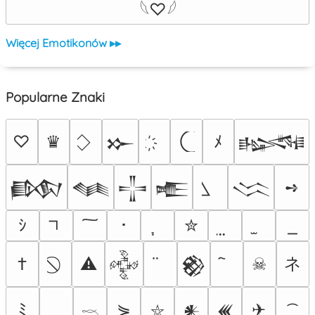
𓆩♡𓆪
Więcej Emotikonów ▸▸
Popularne Znaki
♡
♛
ﾒ
𒁍
𒈙
➺
𒁃
𒈝
𒋲
𒍫
𒈱
ｼ
･
✮
ネ
†
⚠
☠
𒅒
𒆙
ﾐ
⋟
✈
𒀭
𒌍
⛥
𓎖