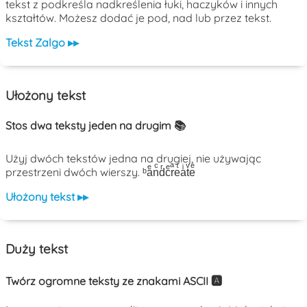
tekst z podkreśla nadkreślenia łuki, haczyków i innych
kształtów. Możesz dodać je pod, nad lub przez tekst.
Tekst Zalgo ▸▸
Ułożony tekst
Stos dwa teksty jeden na drugim 📚
Użyj dwóch tekstów jedna na drugiej, nie używając
przestrzeni dwóch wierszy. ᵇaͤnͨdͬcͤrͣeͭaͥtͮeͤ
Ułożony tekst ▸▸
Duży tekst
Twórz ogromne teksty ze znakami ASCII 🅰️