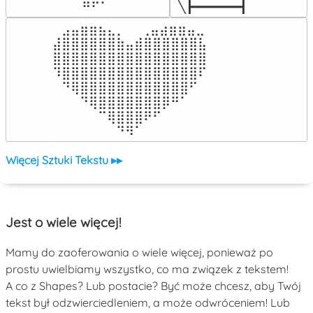
╲┣━━━━━━┫﻿
⠀⣠⣤⣶⣶⣦⣄⡀  ⠀⢀⣤⣴⣶⣶⣤⣀⠀

⣼⣿⣿⣿⣿⣿⣿⣷⣤⣾⣿⣿⣿⣿⣿⣿⣧

⣿⣿⣿⣿⣿⣿⣿⣿⣿⣿⣿⣿⣿⣿⣿⣿⣿

⠹⣿⣿⣿⣿⣿⣿⣿⣿⣿⣿⣿⣿⣿⣿⣿⠏

⠀⠙⢿⣿⣿⣿⣿⣿⣿⣿⣿⣿⣿⣿⣿⠋⠀

⠀⠀⠀⠙⢿⣿⣿⣿⣿⣿⣿⣿⡿⠛⠁⠀⠀

⠀⠀⠀⠀⠀⠉⢿⣿⣿⣿⠟⠋⠀⠀⠀⠀⠀

⠀⠀⠀⠀⠀⠀⠀⠙⠻⠁⠀⠀⠀⠀⠀⠀⠀⠀⠀⠀⠀⠀⠀
Więcej Sztuki Tekstu ▸▸
Jest o wiele więcej!
Mamy do zaoferowania o wiele więcej, ponieważ po
prostu uwielbiamy wszystko, co ma związek z tekstem!
A co z Shapes? Lub postacie? Być może chcesz, aby Twój
tekst był odzwierciedleniem, a może odwróceniem! Lub