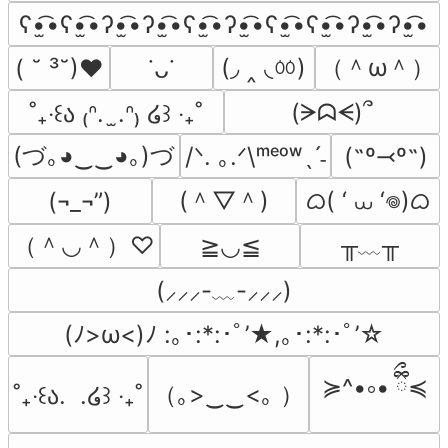
ʕ•̫͡•ʕ•̫͡•ʔ•̫͡•ʔ•̫͡•ʕ•̫͡•ʔ•̫͡•ʕ•̫͡•ʕ•̫͡•ʔ•̫͡•ʔ•̫͡•
(◞ ‸ ◟ㆀ)
（＾ω＾）
( ˘ ³˘)♥
˙ᴗ˙
(ᗒᗣᗕ)՞
˚₊‧꒰ა ₍ᐢ.  ̫.ᐢ₎ ໒꒱ ‧₊˚
(づ｡◕‿‿◕｡)づ
/ᐠ. ｡.ᐟ\ᵐᵉᵒʷˎˊ˗
(˶º⤙º˶)
(＾▽＾)
ᜊ( ‘ ⩊ ‘𖦹)ᜊ
(¬_¬”)
（＾◡＾）♡
╥﹏╥
≧◡≦
(⸝⸝⸝-﹏-⸝⸝⸝)
(ﾉ>ω<)ﾉ :｡･:*:･ﾟ’★,｡･:*:･ﾟ’☆
≽^•༚• ྀིྀ≼
（｡>‿‿<｡ ）
˚₊‧꒰ა.  .໒꒱ ‧₊˚