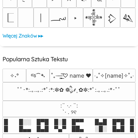
؄
│
‣
𒀱
𒁷
𒈑
Więcej Znaków ▸▸
Popularna Sztuka Tekstu
જ⁀➴
✧˖°
˚₊·—̳͟͞͞♡ name ♥️
‎‧₊˚✧[name]✧˚₊‧
ﾟﾟ･*:.｡..｡.:*ﾟ:*:✼✿ ❁ཻུ۪۪⸙͎ ✿✼:*ﾟ:.｡..｡.:*･ﾟﾟ
⠀:¨ ·.· ¨:⠀

⠀ `· . ୨୧⠀
█  █░░ █▀█ █░█ █▀▀  █▄█ █▀█ █░█
█  █▄▄ █▄█ ▀▄▀ ██▄  ░█░ █▄█ █▄