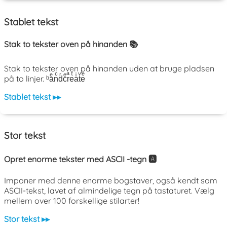
Stablet tekst
Stak to tekster oven på hinanden 📚
Stak to tekster oven på hinanden uden at bruge pladsen
på to linjer. ᵇaͤnͨdͬcͤrͣeͭaͥtͮeͤ
Stablet tekst ▸▸
Stor tekst
Opret enorme tekster med ASCII -tegn 🅰️
Imponer med denne enorme bogstaver, også kendt som
ASCII-tekst, lavet af almindelige tegn på tastaturet. Vælg
mellem over 100 forskellige stilarter!
Stor tekst ▸▸