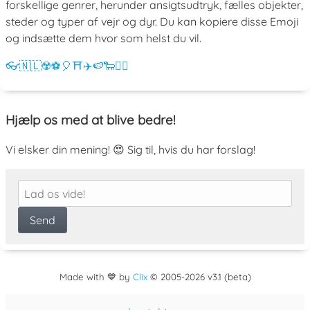
forskellige genrer, herunder ansigtsudtryk, fælles objekter,
steder og typer af vejr og dyr. Du kan kopiere disse Emoji
og indsætte dem hvor som helst du vil.
👓
🇳🇱
☢️
⚽
🎈
⛩️
✈️
🍉
🐑
💁‍♀️
Hjælp os med at blive bedre!
Vi elsker din mening! 😍 Sig til, hvis du har forslag!
Made with 💙 by
Clix
©
2005
-2026 v3.1 (beta)