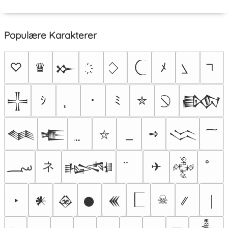
Populære Karakterer
♡
♛
ﾒ
𒁍
ｼ
･
ﾐ
✮
𒋲
𒁃
➺
𒈝
𒍫
𒈱
⛥
؄
ネ
✈
𒈙
𒅒
‣
☠
𒀭
𒊲
𒊹
𒌍
￨