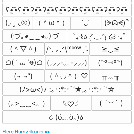
ʕ•̫͡•ʕ•̫͡•ʔ•̫͡•ʔ•̫͡•ʕ•̫͡•ʔ•̫͡•ʕ•̫͡•ʕ•̫͡•ʔ•̫͡•ʔ•̫͡•
(◞ ‸ ◟ㆀ)
（＾ω＾）
(ᗒᗣᗕ)՞
˙ᴗ˙
(づ｡◕‿‿◕｡)づ
˚₊‧꒰ა ₍ᐢ.  ̫.ᐢ₎ ໒꒱ ‧₊˚
(＾▽＾)
/ᐠ. ｡.ᐟ\ᵐᵉᵒʷˎˊ˗
≧◡≦
ᜊ( ‘ ⩊ ‘𖦹)ᜊ
(˶º⤙º˶)
(⸝⸝⸝-﹏-⸝⸝⸝)
（＾◡＾）♡
╥﹏╥
(¬_¬”)
(ﾉ>ω<)ﾉ :｡･:*:･ﾟ’★,｡･:*:･ﾟ’☆
（｡>‿‿<｡ ）
( ´﹀` )
𓆩♡𓆪
૮ (ó﹏ò｡)ა 
Flere Humørikoner ▸▸