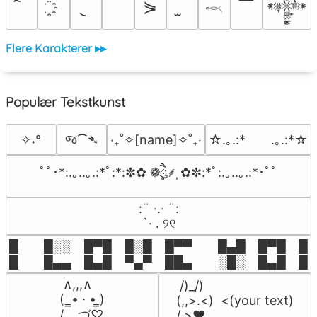
￣
⋟
𒀱
𓎖
Flere Karakterer ▸▸
Populær Tekstkunst
જ⁀➴
✧˖°
‎‧₊˚✧[name]✧˚₊‧
☆.｡.:*　　.｡.:*☆
ﾟﾟ･*:.｡..｡.:*ﾟ:*:✼✿ ❁ཻུ۪۪⸙͎ ✿✼:*ﾟ:.｡..｡.:*･ﾟﾟ
⠀:¨ ·.· ¨:⠀

⠀ `· . ୨୧⠀
█  █░░ █▀█ █░█ █▀▀  █▄█ █▀█ █░█
█  █▄▄ █▄█ ▀▄▀ ██▄  ░█░ █▄█ █▄
 ∧,,,∧

 /)_/)

(  ̳• · • ̳)

(,,>.<)  <(your text)

/    づ♡
/ >❤️