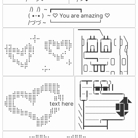
 /)  /)  ~ ┏━━━━━━━━┓

( •-• )  ~ ♡ You are amazing ♡

/づづ ~ ┗━━━━━━━━┛
▔▔▔▔▔╲

⠀⠀⠀⠀⠀⠀⢀⣰⣀⠀⠀⠀⠀⠀⠀⠀⠀

▕╮╭┻┻╮╭┻┻╮╭▕╮╲

⢀⣀⠀⠀⠀⢀⣄⠘⠀⠀⣶⡿⣷⣦⣾⣿⣧

▕╯┃╭╮┃┃╭╮┃╰▕╯╭▏

⢺⣾⣶⣦⣰⡟⣿⡇⠀⠀⠻⣧⠀⠛⠀⡘⠏

▕╭┻┻┻┛┗┻┻┛  ▕  ╰▏

⠈⢿⡆⠉⠛⠁⡷⠁⠀⠀⠀⠉⠳⣦⣮⠁⠀

▕╰━━━┓┈┈┈╭╮▕╭╮▏

⠀⠀⠛⢷⣄⣼⠃⠀⠀⠀⠀⠀⠀⠉⠀⠠⡧

▕╭╮╰┳┳┳┳╯╰╯▕╰╯▏

⠀⠀⠀⠀⠉⠋⠀⠀⠀⠠⡥⠄⠀⠀⠀⠀⠀
▕╰╯┈┗┛┗┛┈╭╮▕╮┈▏
╭━┳━╭━╭━╮╮

⠀⠀⠀⠀⠀⠀⠀⠀⠀⣠⣶⣶⣶⣦⠀⠀

┃┈┈┈┣▅╋▅┫┃

⠀⠀⣠⣤⣤⣄⣀⣾⣿⠟⠛⠻⢿⣷⠀

┃┈┃┈╰━╰━━━━━━╮

⢰⣿⡿⠛⠙⠻⣿⣿⠁⠀⠀ ⠀⣶⢿⡇

╰┳╯┈┈┈┈┈┈┈┈┈◢▉◣

⢿⣿⣇⠀⠀⠀⠈⠏⠀⠀⠀ text here

╲┃┈┈┈┈┈┈┈┈┈▉▉▉

⠀⠻⣿⣷⣦⣤⣀⠀⠀⠀ ⠀⣾⡿⠃⠀

╲┃┈┈┈┈┈┈┈┈┈◥▉◤

⠀⠀⠀⠀⠉⠉⠻⣿⣄⣴⣿⠟⠀⠀⠀

╲┃┈┈┈┈╭━┳━━━━╯

⠀⠀⠀⠀⠀⠀⠀⠀⣿⡿⠟⠁⠀⠀⠀
╲┣━━━━━━┫﻿
⠀⣠⣤⣶⣶⣦⣄⡀  ⠀⢀⣤⣴⣶⣶⣤⣀⠀
