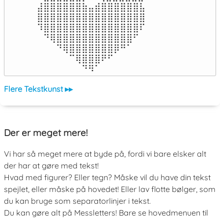
⣼⣿⣿⣿⣿⣿⣿⣷⣤⣾⣿⣿⣿⣿⣿⣿⣧

⣿⣿⣿⣿⣿⣿⣿⣿⣿⣿⣿⣿⣿⣿⣿⣿⣿

⠹⣿⣿⣿⣿⣿⣿⣿⣿⣿⣿⣿⣿⣿⣿⣿⠏

⠀⠙⢿⣿⣿⣿⣿⣿⣿⣿⣿⣿⣿⣿⣿⠋⠀

⠀⠀⠀⠙⢿⣿⣿⣿⣿⣿⣿⣿⡿⠛⠁⠀⠀

⠀⠀⠀⠀⠀⠉⢿⣿⣿⣿⠟⠋⠀⠀⠀⠀⠀

⠀⠀⠀⠀⠀⠀⠀⠙⠻⠁⠀⠀⠀⠀⠀⠀⠀⠀⠀⠀⠀⠀⠀
Flere Tekstkunst ▸▸
Der er meget mere!
Vi har så meget mere at byde på, fordi vi bare elsker alt
der har at gøre med tekst!
Hvad med figurer? Eller tegn? Måske vil du have din tekst
spejlet, eller måske på hovedet! Eller lav flotte bølger, som
du kan bruge som separatorlinjer i tekst.
Du kan gøre alt på Messletters! Bare se hovedmenuen til