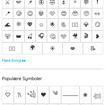
⭐
❗
⚔️
🪽
📌
🦋
🤣
🌷
💬
📍
🥲
😉
💀
🩷
😍
🥹
🥺
👀
❄️
🌊
💖
☺️
🌟
📃
💎
😏
❤️‍🔥
🎧
🎬
🐻
👑
🍒
🤔
🩵
🎥
❥
🌍
☀️
💋
📝
🐦‍🔥
Flere Emoji ▸▸
Populære Symboler
༄
꧁
♡
♥
❀
𐙚
⸻
𓆉