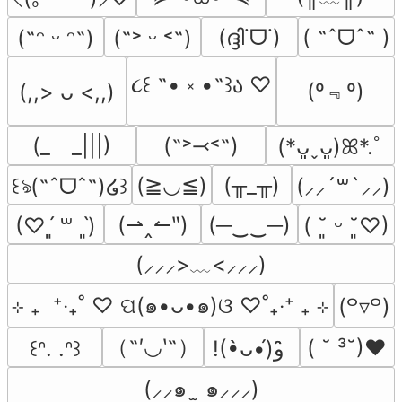
(ദ്ദി˙ᗜ˙)
( ˶ˆᗜˆ˵ )
(˶ᵔ ᵕ ᵔ˶)
(˶˃ ᵕ ˂˶)
૮꒰ ˶• ༝ •˶꒱ა ♡
(º﹃º)
(,,> ᴗ <,,)
(_　_|||)
(˶˃⤙˂˶)
(*ᴗ͈ˬᴗ͈)ꕤ*.ﾟ
(≧◡≦)
(╥_╥)
꒰ঌ(˶ˆᗜˆ˵)໒꒱
(⸝⸝´꒳`⸝⸝)
(⇀‸↼‶)
(─‿‿─)
(♡ˊ͈ ꒳ ˋ͈)
( ˘͈ ᵕ ˘͈♡)
(⸝⸝⸝>﹏<⸝⸝⸝)
⊹ ₊  ⁺‧₊˚ ♡ ପ(๑•ᴗ•๑)ଓ ♡˚₊‧⁺ ₊ ⊹
(꒪▿꒪)
（˶′◡‵˶）
( ˘ ³˘)♥
꒰ᐢ. .ᐢ꒱
!(•̀ᴗ•́)و ̑̑
(⸝⸝๑  ̫ ๑⸝⸝⸝)