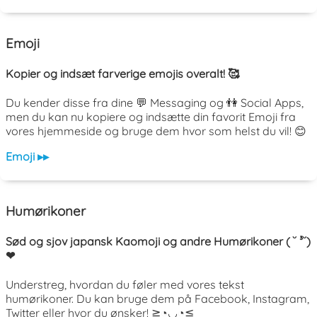
Emoji
Kopier og indsæt farverige emojis overalt! 🥰
Du kender disse fra dine 💬 Messaging og 👫 Social Apps,
men du kan nu kopiere og indsætte din favorit Emoji fra
vores hjemmeside og bruge dem hvor som helst du vil! 😊
Emoji ▸▸
Humørikoner
Sød og sjov japansk Kaomoji og andre Humørikoner ( ˘ ³˘)
❤
Understreg, hvordan du føler med vores tekst
humørikoner. Du kan bruge dem på Facebook, Instagram,
Twitter eller hvor du ønsker! ≧◔◡◔≦