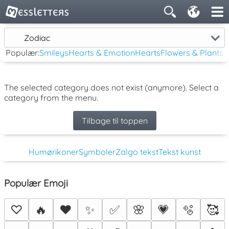
Zodiac
Populær:
Smileys
Hearts & Emotion
Hearts
Flowers & Plants
The selected category does not exist (anymore). Select a
category from the menu.
Tilbage til toppen
Humørikoner
Symboler
Zalgo tekst
Tekst kunst
Populær Emoji
♡
🔥
❤️
✨
✅
🌸
💗
🫧
🥰