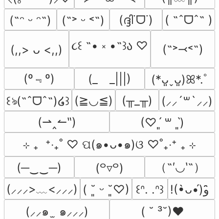
(ദ്ദി˙ᗜ˙)
( ˶ˆᗜˆ˵ )
(˶ᵔ ᵕ ᵔ˶)
(˶˃ ᵕ ˂˶)
૮꒰ ˶• ༝ •˶꒱ა ♡
(˶˃⤙˂˶)
(,,> ᴗ <,,)
(º﹃º)
(_　_|||)
(*ᴗ͈ˬᴗ͈)ꕤ*.ﾟ
(≧◡≦)
(╥_╥)
꒰ঌ(˶ˆᗜˆ˵)໒꒱
(⸝⸝´꒳`⸝⸝)
(⇀‸↼‶)
(♡ˊ͈ ꒳ ˋ͈)
⊹ ₊  ⁺‧₊˚ ♡ ପ(๑•ᴗ•๑)ଓ ♡˚₊‧⁺ ₊ ⊹
（˶′◡‵˶）
(─‿‿─)
(꒪▿꒪)
(⸝⸝⸝>﹏<⸝⸝⸝)
( ˘͈ ᵕ ˘͈♡)
꒰ᐢ. .ᐢ꒱
!(•̀ᴗ•́)و ̑̑
(⸝⸝๑  ̫ ๑⸝⸝⸝)
( ˘ ³˘)♥