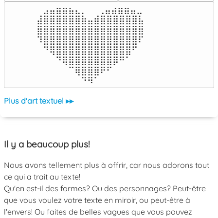
⠀⣠⣤⣶⣶⣦⣄⡀  ⠀⢀⣤⣴⣶⣶⣤⣀⠀

⣼⣿⣿⣿⣿⣿⣿⣷⣤⣾⣿⣿⣿⣿⣿⣿⣧

⣿⣿⣿⣿⣿⣿⣿⣿⣿⣿⣿⣿⣿⣿⣿⣿⣿

⠹⣿⣿⣿⣿⣿⣿⣿⣿⣿⣿⣿⣿⣿⣿⣿⠏

⠀⠙⢿⣿⣿⣿⣿⣿⣿⣿⣿⣿⣿⣿⣿⠋⠀

⠀⠀⠀⠙⢿⣿⣿⣿⣿⣿⣿⣿⡿⠛⠁⠀⠀

⠀⠀⠀⠀⠀⠉⢿⣿⣿⣿⠟⠋⠀⠀⠀⠀⠀

⠀⠀⠀⠀⠀⠀⠀⠙⠻⠁⠀⠀⠀⠀⠀⠀⠀⠀⠀⠀⠀⠀⠀
Plus d'art textuel ▸▸
Il y a beaucoup plus!
Nous avons tellement plus à offrir, car nous adorons tout
ce qui a trait au texte!
Qu'en est-il des formes? Ou des personnages? Peut-être
que vous voulez votre texte en miroir, ou peut-être à
l'envers! Ou faites de belles vagues que vous pouvez