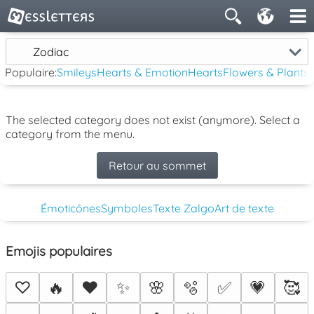
Zodiac
Populaire:
Smileys
Hearts & Emotion
Hearts
Flowers & Plants
The selected category does not exist (anymore). Select a
category from the menu.
Retour au sommet
Émoticônes
Symboles
Texte Zalgo
Art de texte
Emojis populaires
♡
🔥
❤️
✨
🌸
🫧
✅
💗
🥰