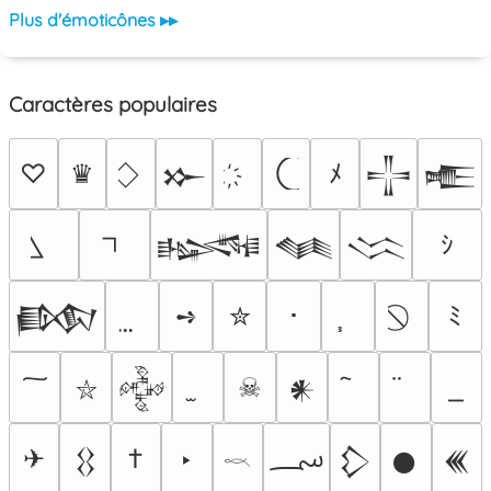
Plus d'émoticônes ▸▸
Caractères populaires
♡
♛
ﾒ
𒁍
𒋲
𒍫
ｼ
𒈙
𒈝
𒈱
➺
✮
･
ﾐ
𒁃
☠
𒅒
𒀭
⛥
؄
✈
†
‣
𒌐
𒁷
𒊹
𒌍
𓎖