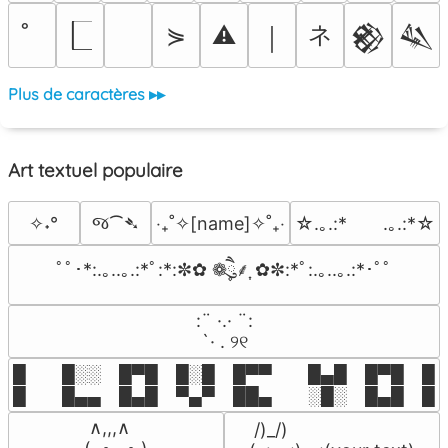
ネ
⋟
⚠
￨
𒆙
𒈑
Plus de caractères ▸▸
Art textuel populaire
જ⁀➴
✧˖°
‎‧₊˚✧[name]✧˚₊‧
☆.｡.:*　　.｡.:*☆
ﾟﾟ･*:.｡..｡.:*ﾟ:*:✼✿ ❁ཻུ۪۪⸙͎ ✿✼:*ﾟ:.｡..｡.:*･ﾟﾟ
⠀:¨ ·.· ¨:⠀

⠀ `· . ୨୧⠀
█  █░░ █▀█ █░█ █▀▀  █▄█ █▀█ █░█
█  █▄▄ █▄█ ▀▄▀ ██▄  ░█░ █▄█ █▄
 ∧,,,∧

 /)_/)
