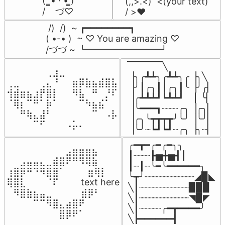
(  ̳• · • ̳)

(,,>.<)  <(your text)

/    づ♡
/ >❤️
 /)  /)  ~ ┏━━━━━━━━┓

( •-• )  ~ ♡ You are amazing ♡

/づづ ~ ┗━━━━━━━━┛
▔▔▔▔▔╲

⠀⠀⠀⠀⠀⠀⢀⣰⣀⠀⠀⠀⠀⠀⠀⠀⠀

▕╮╭┻┻╮╭┻┻╮╭▕╮╲

⢀⣀⠀⠀⠀⢀⣄⠘⠀⠀⣶⡿⣷⣦⣾⣿⣧

▕╯┃╭╮┃┃╭╮┃╰▕╯╭▏

⢺⣾⣶⣦⣰⡟⣿⡇⠀⠀⠻⣧⠀⠛⠀⡘⠏

▕╭┻┻┻┛┗┻┻┛  ▕  ╰▏

⠈⢿⡆⠉⠛⠁⡷⠁⠀⠀⠀⠉⠳⣦⣮⠁⠀

▕╰━━━┓┈┈┈╭╮▕╭╮▏

⠀⠀⠛⢷⣄⣼⠃⠀⠀⠀⠀⠀⠀⠉⠀⠠⡧

▕╭╮╰┳┳┳┳╯╰╯▕╰╯▏

⠀⠀⠀⠀⠉⠋⠀⠀⠀⠠⡥⠄⠀⠀⠀⠀⠀
▕╰╯┈┗┛┗┛┈╭╮▕╮┈▏
╭━┳━╭━╭━╮╮

⠀⠀⠀⠀⠀⠀⠀⠀⠀⣠⣶⣶⣶⣦⠀⠀

┃┈┈┈┣▅╋▅┫┃

⠀⠀⣠⣤⣤⣄⣀⣾⣿⠟⠛⠻⢿⣷⠀

┃┈┃┈╰━╰━━━━━━╮

⢰⣿⡿⠛⠙⠻⣿⣿⠁⠀⠀ ⠀⣶⢿⡇

╰┳╯┈┈┈┈┈┈┈┈┈◢▉◣

⢿⣿⣇⠀⠀⠀⠈⠏⠀⠀⠀ text here

╲┃┈┈┈┈┈┈┈┈┈▉▉▉

⠀⠻⣿⣷⣦⣤⣀⠀⠀⠀ ⠀⣾⡿⠃⠀

╲┃┈┈┈┈┈┈┈┈┈◥▉◤

⠀⠀⠀⠀⠉⠉⠻⣿⣄⣴⣿⠟⠀⠀⠀

╲┃┈┈┈┈╭━┳━━━━╯

⠀⠀⠀⠀⠀⠀⠀⠀⣿⡿⠟⠁⠀⠀⠀
╲┣━━━━━━┫﻿