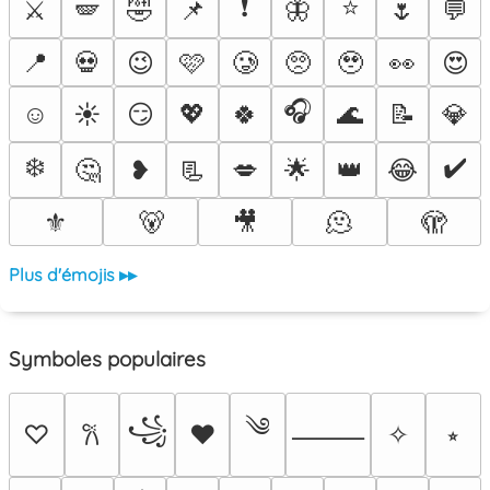
❗
⭐
⚔️
🪽
🤣
📌
🦋
🌷
💬
📍
💀
😉
🩷
🥲
🥺
🥹
👀
😍
🎧
☺️
☀️
😏
💖
🍀
🌊
📝
💎
❄️
✔️
🤔
❥
📃
💋
🌟
👑
😂
⚜️
🐻
🎥
🫠
🫣
Plus d'émojis ▸▸
Symboles populaires
༄
꧁
♡
♥
✧
⭒
𐙚
⸻