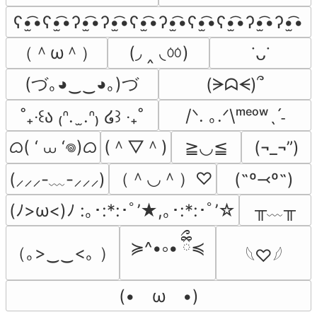
ʕ•̫͡•ʕ•̫͡•ʔ•̫͡•ʔ•̫͡•ʕ•̫͡•ʔ•̫͡•ʕ•̫͡•ʕ•̫͡•ʔ•̫͡•ʔ•̫͡•
（＾ω＾）
(◞ ‸ ◟ㆀ)
˙ᴗ˙
(づ｡◕‿‿◕｡)づ
(ᗒᗣᗕ)՞
/ᐠ. ｡.ᐟ\ᵐᵉᵒʷˎˊ˗
˚₊‧꒰ა ₍ᐢ.  ̫.ᐢ₎ ໒꒱ ‧₊˚
ᜊ( ‘ ⩊ ‘𖦹)ᜊ
(＾▽＾)
≧◡≦
(¬_¬”)
（＾◡＾）♡
(˶º⤙º˶)
(⸝⸝⸝-﹏-⸝⸝⸝)
╥﹏╥
(ﾉ>ω<)ﾉ :｡･:*:･ﾟ’★,｡･:*:･ﾟ’☆
≽^•༚• ྀིྀ≼
（｡>‿‿<｡ ）
𓆩♡𓆪
(•　ω　•)