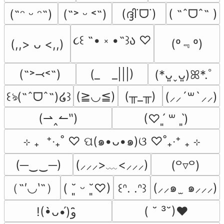
(ദ്ദി˙ᗜ˙)
( ˶ˆᗜˆ˵ )
(˶ᵔ ᵕ ᵔ˶)
(˶˃ ᵕ ˂˶)
૮꒰ ˶• ༝ •˶꒱ა ♡
(º﹃º)
(,,> ᴗ <,,)
(˶˃⤙˂˶)
(_　_|||)
(*ᴗ͈ˬᴗ͈)ꕤ*.ﾟ
(≧◡≦)
(╥_╥)
꒰ঌ(˶ˆᗜˆ˵)໒꒱
(⸝⸝´꒳`⸝⸝)
(⇀‸↼‶)
(♡ˊ͈ ꒳ ˋ͈)
⊹ ₊  ⁺‧₊˚ ♡ ପ(๑•ᴗ•๑)ଓ ♡˚₊‧⁺ ₊ ⊹
(─‿‿─)
(⸝⸝⸝>﹏<⸝⸝⸝)
(꒪▿꒪)
（˶′◡‵˶）
(⸝⸝๑  ̫ ๑⸝⸝⸝)
( ˘͈ ᵕ ˘͈♡)
꒰ᐢ. .ᐢ꒱
( ˘ ³˘)♥
!(•̀ᴗ•́)و ̑̑