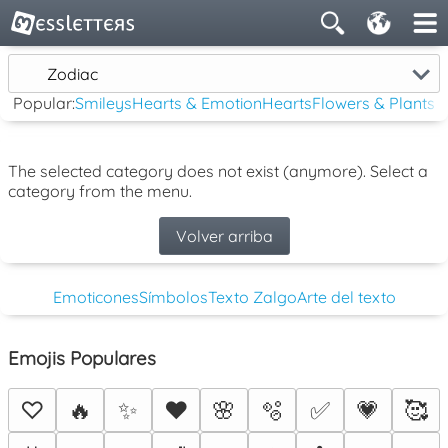
Zodiac
Popular:
Smileys
Hearts & Emotion
Hearts
Flowers & Plants
The selected category does not exist (anymore). Select a
category from the menu.
Volver arriba
Emoticones
Símbolos
Texto Zalgo
Arte del texto
Emojis Populares
♡
🔥
✨
❤️
🌸
🫧
✅
💗
🥰