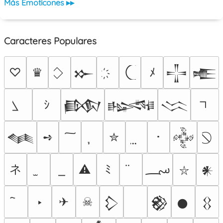
Más Emoticones ▸▸
Caracteres Populares
♡
♛
ﾒ
𒁍
𒋲
𒍫
ｼ
𒁃
𒈙
𒈱
➺
✮
･
𒈝
𒅒
؄
ネ
⚠
ﾐ
𒀭
⛥
‣
✈
☠
𒁷
𒆙
𒊹
𒌐