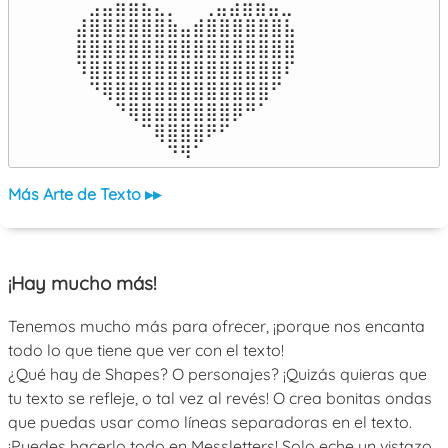
⠀⣠⣤⣶⣶⣦⣄⡀  ⠀⢀⣤⣴⣶⣶⣤⣀⠀

⣼⣿⣿⣿⣿⣿⣿⣷⣤⣾⣿⣿⣿⣿⣿⣿⣧

⣿⣿⣿⣿⣿⣿⣿⣿⣿⣿⣿⣿⣿⣿⣿⣿⣿

⠹⣿⣿⣿⣿⣿⣿⣿⣿⣿⣿⣿⣿⣿⣿⣿⠏

⠀⠙⢿⣿⣿⣿⣿⣿⣿⣿⣿⣿⣿⣿⣿⠋⠀

⠀⠀⠀⠙⢿⣿⣿⣿⣿⣿⣿⣿⡿⠛⠁⠀⠀

⠀⠀⠀⠀⠀⠉⢿⣿⣿⣿⠟⠋⠀⠀⠀⠀⠀

⠀⠀⠀⠀⠀⠀⠀⠙⠻⠁⠀⠀⠀⠀⠀⠀⠀⠀⠀⠀⠀⠀⠀
Más Arte de Texto ▸▸
¡Hay mucho más!
Tenemos mucho más para ofrecer, ¡porque nos encanta
todo lo que tiene que ver con el texto!
¿Qué hay de Shapes? O personajes? ¡Quizás quieras que
tu texto se refleje, o tal vez al revés! O crea bonitas ondas
que puedas usar como líneas separadoras en el texto.
¡Puedes hacerlo todo en Messletters! Solo eche un vistazo