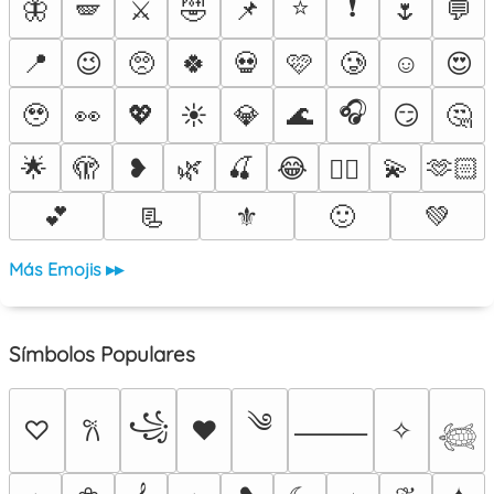
⭐
❗
🦋
🪽
⚔️
🤣
📌
🌷
💬
📍
😉
🥺
🍀
💀
🩷
🥲
☺️
😍
🎧
🥹
👀
💖
☀️
💎
🌊
😏
🤔
🌟
🫣
❥
🌿
🍒
😂
💫
🫶🏻
❤️‍🔥
💕
📃
⚜️
🙂
💚
Más Emojis ▸▸
Símbolos Populares
༄
꧁
♡
♥
✧
𐙚
⸻
𓆉