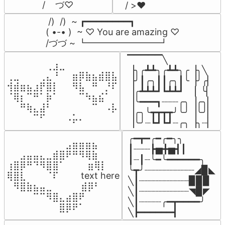
/    づ♡
/ >❤️
 /)  /)  ~ ┏━━━━━━━━┓

( •-• )  ~ ♡ You are amazing ♡

/づづ ~ ┗━━━━━━━━┛
▔▔▔▔▔╲

⠀⠀⠀⠀⠀⠀⢀⣰⣀⠀⠀⠀⠀⠀⠀⠀⠀

▕╮╭┻┻╮╭┻┻╮╭▕╮╲

⢀⣀⠀⠀⠀⢀⣄⠘⠀⠀⣶⡿⣷⣦⣾⣿⣧

▕╯┃╭╮┃┃╭╮┃╰▕╯╭▏

⢺⣾⣶⣦⣰⡟⣿⡇⠀⠀⠻⣧⠀⠛⠀⡘⠏

▕╭┻┻┻┛┗┻┻┛  ▕  ╰▏

⠈⢿⡆⠉⠛⠁⡷⠁⠀⠀⠀⠉⠳⣦⣮⠁⠀

▕╰━━━┓┈┈┈╭╮▕╭╮▏

⠀⠀⠛⢷⣄⣼⠃⠀⠀⠀⠀⠀⠀⠉⠀⠠⡧

▕╭╮╰┳┳┳┳╯╰╯▕╰╯▏

⠀⠀⠀⠀⠉⠋⠀⠀⠀⠠⡥⠄⠀⠀⠀⠀⠀
▕╰╯┈┗┛┗┛┈╭╮▕╮┈▏
╭━┳━╭━╭━╮╮

⠀⠀⠀⠀⠀⠀⠀⠀⠀⣠⣶⣶⣶⣦⠀⠀

┃┈┈┈┣▅╋▅┫┃

⠀⠀⣠⣤⣤⣄⣀⣾⣿⠟⠛⠻⢿⣷⠀

┃┈┃┈╰━╰━━━━━━╮

⢰⣿⡿⠛⠙⠻⣿⣿⠁⠀⠀ ⠀⣶⢿⡇

╰┳╯┈┈┈┈┈┈┈┈┈◢▉◣

⢿⣿⣇⠀⠀⠀⠈⠏⠀⠀⠀ text here

╲┃┈┈┈┈┈┈┈┈┈▉▉▉

⠀⠻⣿⣷⣦⣤⣀⠀⠀⠀ ⠀⣾⡿⠃⠀

╲┃┈┈┈┈┈┈┈┈┈◥▉◤

⠀⠀⠀⠀⠉⠉⠻⣿⣄⣴⣿⠟⠀⠀⠀

╲┃┈┈┈┈╭━┳━━━━╯

⠀⠀⠀⠀⠀⠀⠀⠀⣿⡿⠟⠁⠀⠀⠀
╲┣━━━━━━┫﻿