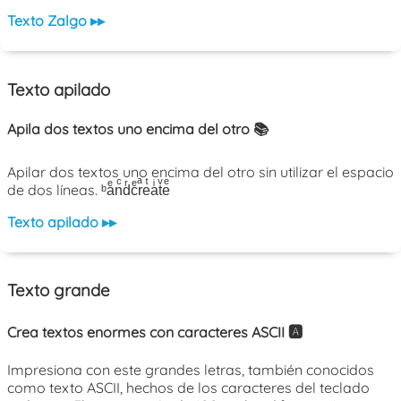
Texto Zalgo ▸▸
Texto apilado
Apila dos textos uno encima del otro 📚
Apilar dos textos uno encima del otro sin utilizar el espacio
de dos líneas. ᵇaͤnͨdͬcͤrͣeͭaͥtͮeͤ
Texto apilado ▸▸
Texto grande
Crea textos enormes con caracteres ASCII 🅰️
Impresiona con este grandes letras, también conocidos
como texto ASCII, hechos de los caracteres del teclado