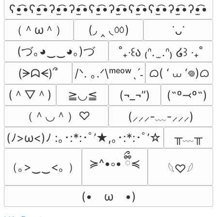
ʕ•̫͡•ʕ•̫͡•ʔ•̫͡•ʔ•̫͡•ʕ•̫͡•ʔ•̫͡•ʕ•̫͡•ʕ•̫͡•ʔ•̫͡•ʔ•̫͡•
（＾ω＾）
(◞ ‸ ◟ㆀ)
˙ᴗ˙
(づ｡◕‿‿◕｡)づ
˚₊‧꒰ა ₍ᐢ.  ̫.ᐢ₎ ໒꒱ ‧₊˚
ᜊ( ‘ ⩊ ‘𖦹)ᜊ
(ᗒᗣᗕ)՞
/ᐠ. ｡.ᐟ\ᵐᵉᵒʷˎˊ˗
(＾▽＾)
≧◡≦
(¬_¬”)
(˶º⤙º˶)
（＾◡＾）♡
(⸝⸝⸝-﹏-⸝⸝⸝)
╥﹏╥
(ﾉ>ω<)ﾉ :｡･:*:･ﾟ’★,｡･:*:･ﾟ’☆
≽^•༚• ྀིྀ≼
（｡>‿‿<｡ ）
𓆩♡𓆪
(•　ω　•)