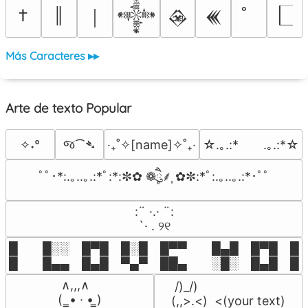
†
║
￨
𒀱
𒊲
𒌍
Más Caracteres ▸▸
Arte de texto Popular
જ⁀➴
✧˖°
‎‧₊˚✧[name]✧˚₊‧
☆.｡.:*　　.｡.:*☆
ﾟﾟ･*:.｡..｡.:*ﾟ:*:✼✿ ❁ཻུ۪۪⸙͎ ✿✼:*ﾟ:.｡..｡.:*･ﾟﾟ
⠀:¨ ·.· ¨:⠀

⠀ `· . ୨୧⠀
█  █░░ █▀█ █░█ █▀▀  █▄█ █▀█ █░█
█  █▄▄ █▄█ ▀▄▀ ██▄  ░█░ █▄█ █▄
 ∧,,,∧

 /)_/)

(  ̳• · • ̳)

(,,>.<)  <(your text)
