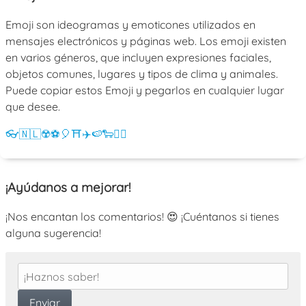
Emoji son ideogramas y emoticones utilizados en
mensajes electrónicos y páginas web. Los emoji existen
en varios géneros, que incluyen expresiones faciales,
objetos comunes, lugares y tipos de clima y animales.
Puede copiar estos Emoji y pegarlos en cualquier lugar
que desee.
👓
🇳🇱
☢️
⚽
🎈
⛩️
✈️
🍉
🐑
💁‍♀️
¡Ayúdanos a mejorar!
¡Nos encantan los comentarios! 😍 ¡Cuéntanos si tienes
alguna sugerencia!