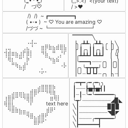
(  ̳• · • ̳)

(,,>.<)  <(your text)

/    づ♡
/ >❤️
 /)  /)  ~ ┏━━━━━━━━┓

( •-• )  ~ ♡ You are amazing ♡

/づづ ~ ┗━━━━━━━━┛
▔▔▔▔▔╲

⠀⠀⠀⠀⠀⠀⢀⣰⣀⠀⠀⠀⠀⠀⠀⠀⠀

▕╮╭┻┻╮╭┻┻╮╭▕╮╲

⢀⣀⠀⠀⠀⢀⣄⠘⠀⠀⣶⡿⣷⣦⣾⣿⣧

▕╯┃╭╮┃┃╭╮┃╰▕╯╭▏

⢺⣾⣶⣦⣰⡟⣿⡇⠀⠀⠻⣧⠀⠛⠀⡘⠏

▕╭┻┻┻┛┗┻┻┛  ▕  ╰▏

⠈⢿⡆⠉⠛⠁⡷⠁⠀⠀⠀⠉⠳⣦⣮⠁⠀

▕╰━━━┓┈┈┈╭╮▕╭╮▏

⠀⠀⠛⢷⣄⣼⠃⠀⠀⠀⠀⠀⠀⠉⠀⠠⡧

▕╭╮╰┳┳┳┳╯╰╯▕╰╯▏

⠀⠀⠀⠀⠉⠋⠀⠀⠀⠠⡥⠄⠀⠀⠀⠀⠀
▕╰╯┈┗┛┗┛┈╭╮▕╮┈▏
╭━┳━╭━╭━╮╮

⠀⠀⠀⠀⠀⠀⠀⠀⠀⣠⣶⣶⣶⣦⠀⠀

┃┈┈┈┣▅╋▅┫┃

⠀⠀⣠⣤⣤⣄⣀⣾⣿⠟⠛⠻⢿⣷⠀

┃┈┃┈╰━╰━━━━━━╮

⢰⣿⡿⠛⠙⠻⣿⣿⠁⠀⠀ ⠀⣶⢿⡇

╰┳╯┈┈┈┈┈┈┈┈┈◢▉◣

⢿⣿⣇⠀⠀⠀⠈⠏⠀⠀⠀ text here

╲┃┈┈┈┈┈┈┈┈┈▉▉▉

⠀⠻⣿⣷⣦⣤⣀⠀⠀⠀ ⠀⣾⡿⠃⠀

╲┃┈┈┈┈┈┈┈┈┈◥▉◤

⠀⠀⠀⠀⠉⠉⠻⣿⣄⣴⣿⠟⠀⠀⠀

╲┃┈┈┈┈╭━┳━━━━╯

⠀⠀⠀⠀⠀⠀⠀⠀⣿⡿⠟⠁⠀⠀⠀
╲┣━━━━━━┫﻿