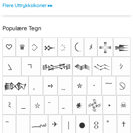
Flere Uttrykksikoner ▸▸
Populære Tegn
♡
♛
ﾒ
𒁍
𒋲
𒍫
ｼ
𒈙
𒈝
𒈱
➺
✮
･
𒁃
ﾐ
‣
☠
𒀭
𒅒
⛥
؄
✈
†
￨
𒊹
𒌐