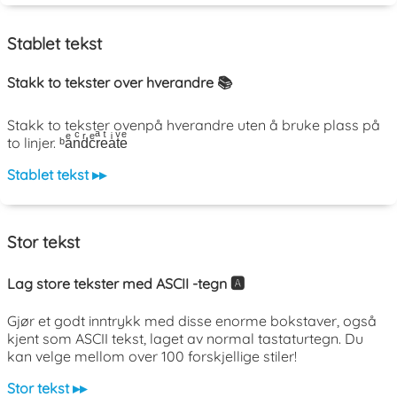
Stablet tekst
Stakk to tekster over hverandre 📚
Stakk to tekster ovenpå hverandre uten å bruke plass på
to linjer. ᵇaͤnͨdͬcͤrͣeͭaͥtͮeͤ
Stablet tekst ▸▸
Stor tekst
Lag store tekster med ASCII -tegn 🅰️
Gjør et godt inntrykk med disse enorme bokstaver, også
kjent som ASCII tekst, laget av normal tastaturtegn. Du
kan velge mellom over 100 forskjellige stiler!
Stor tekst ▸▸