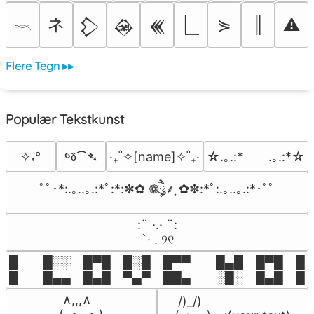
ネ
⋟
║
⚠
𒁷
𒊲
𒌍
𓎖
Flere Tegn ▸▸
Populær Tekstkunst
જ⁀➴
✧˖°
‎‧₊˚✧[name]✧˚₊‧
☆.｡.:*　　.｡.:*☆
ﾟﾟ･*:.｡..｡.:*ﾟ:*:✼✿ ❁ཻུ۪۪⸙͎ ✿✼:*ﾟ:.｡..｡.:*･ﾟﾟ
⠀:¨ ·.· ¨:⠀

⠀ `· . ୨୧⠀
█  █░░ █▀█ █░█ █▀▀  █▄█ █▀█ █░█
█  █▄▄ █▄█ ▀▄▀ ██▄  ░█░ █▄█ █▄
 ∧,,,∧

 /)_/)
