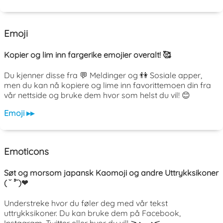
Emoji
Kopier og lim inn fargerike emojier overalt! 🥰
Du kjenner disse fra 💬 Meldinger og 👫 Sosiale apper,
men du kan nå kopiere og lime inn favorittemoen din fra
vår nettside og bruke dem hvor som helst du vil! 😊
Emoji ▸▸
Emoticons
Søt og morsom japansk Kaomoji og andre Uttrykksikoner
( ˘ ³˘)❤
Understreke hvor du føler deg med vår tekst
uttrykksikoner. Du kan bruke dem på Facebook,