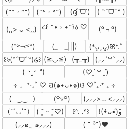
(ദ്ദി˙ᗜ˙)
( ˶ˆᗜˆ˵ )
(˶ᵔ ᵕ ᵔ˶)
(˶˃ ᵕ ˂˶)
૮꒰ ˶• ༝ •˶꒱ა ♡
(º﹃º)
(,,> ᴗ <,,)
(˶˃⤙˂˶)
(_　_|||)
(*ᴗ͈ˬᴗ͈)ꕤ*.ﾟ
(≧◡≦)
(╥_╥)
꒰ঌ(˶ˆᗜˆ˵)໒꒱
(⸝⸝´꒳`⸝⸝)
(⇀‸↼‶)
(♡ˊ͈ ꒳ ˋ͈)
⊹ ₊  ⁺‧₊˚ ♡ ପ(๑•ᴗ•๑)ଓ ♡˚₊‧⁺ ₊ ⊹
(─‿‿─)
(⸝⸝⸝>﹏<⸝⸝⸝)
(꒪▿꒪)
（˶′◡‵˶）
( ˘͈ ᵕ ˘͈♡)
꒰ᐢ. .ᐢ꒱
!(•̀ᴗ•́)و ̑̑
(⸝⸝๑  ̫ ๑⸝⸝⸝)
( ˘ ³˘)♥