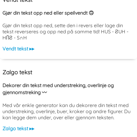
Gjør din tekst opp ned eller speilvendt 🙃
Gjør din tekst opp ned, sette den i revers eller lage din
tekst reverseres og opp ned på samme tid! HUS - ƧUH -
HႶƧ - S∩H
Vendt tekst ▸▸
Zalgo tekst
Dekorer din tekst med understreking, overlinje og
gjennomstreking 〰️
Med vår enkle generator kan du dekorere din tekst med
understreking, overlinje, buer, kroker og andre figurer. Du
kan legge dem under, over eller gjennom teksten.
Zalgo tekst ▸▸