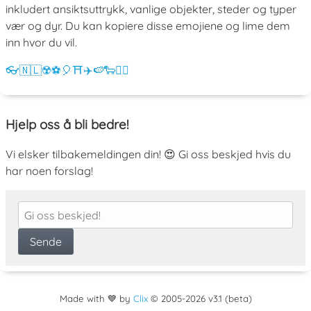
inkludert ansiktsuttrykk, vanlige objekter, steder og typer
vær og dyr. Du kan kopiere disse emojiene og lime dem
inn hvor du vil.
👓
🇳🇱
☢️
⚽
🎈
⛩️
✈️
🍉
🐑
💁‍♀️
Hjelp oss å bli bedre!
Vi elsker tilbakemeldingen din! 😍 Gi oss beskjed hvis du
har noen forslag!
Made with 💙 by
Clix
©
2005
-2026 v3.1 (beta)