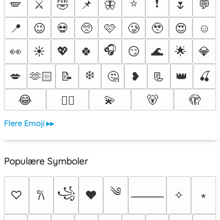
⭐
❗
🪽
⚔️
🤣
📌
🦋
🌷
💬
📍
😉
💀
🥺
🩷
🥲
🥹
😍
☺️
🎧
👀
☀️
💖
🍀
😏
🌊
🌟
💎
❄️
💋
🫶🏻
📝
🤔
❥
📃
👑
🍒
😂
💫
🐻
🫣
❤️‍🔥
Flere Emoji ▸▸
Populære Symboler
༄
꧁
♡
♥
✧
⭒
𐙚
⸻