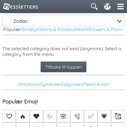
Zodiac
Populær:
Smileys
Hearts & Emotion
Hearts
Flowers & Plants
The selected category does not exist (anymore). Select a
category from the menu.
Tilbake til toppen
Emoticons
Symboler
Zalgo tekst
Tekst Kunst
Populær Emoji
♡
🔥
❤️
✨
🌸
🫧
✅
💗
🥰