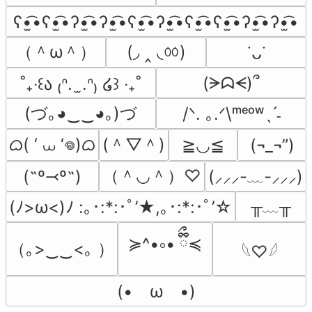
ʕ•̫͡•ʕ•̫͡•ʔ•̫͡•ʔ•̫͡•ʕ•̫͡•ʔ•̫͡•ʕ•̫͡•ʕ•̫͡•ʔ•̫͡•ʔ•̫͡•
（＾ω＾）
(◞ ‸ ◟ㆀ)
˙ᴗ˙
(ᗒᗣᗕ)՞
˚₊‧꒰ა ₍ᐢ.  ̫.ᐢ₎ ໒꒱ ‧₊˚
(づ｡◕‿‿◕｡)づ
/ᐠ. ｡.ᐟ\ᵐᵉᵒʷˎˊ˗
ᜊ( ‘ ⩊ ‘𖦹)ᜊ
(＾▽＾)
≧◡≦
(¬_¬”)
（＾◡＾）♡
(˶º⤙º˶)
(⸝⸝⸝-﹏-⸝⸝⸝)
╥﹏╥
(ﾉ>ω<)ﾉ :｡･:*:･ﾟ’★,｡･:*:･ﾟ’☆
≽^•༚• ྀིྀ≼
（｡>‿‿<｡ ）
𓆩♡𓆪
(•　ω　•)