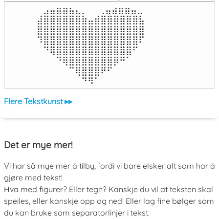
⠀⣠⣤⣶⣶⣦⣄⡀  ⠀⢀⣤⣴⣶⣶⣤⣀⠀

⣼⣿⣿⣿⣿⣿⣿⣷⣤⣾⣿⣿⣿⣿⣿⣿⣧

⣿⣿⣿⣿⣿⣿⣿⣿⣿⣿⣿⣿⣿⣿⣿⣿⣿

⠹⣿⣿⣿⣿⣿⣿⣿⣿⣿⣿⣿⣿⣿⣿⣿⠏

⠀⠙⢿⣿⣿⣿⣿⣿⣿⣿⣿⣿⣿⣿⣿⠋⠀

⠀⠀⠀⠙⢿⣿⣿⣿⣿⣿⣿⣿⡿⠛⠁⠀⠀

⠀⠀⠀⠀⠀⠉⢿⣿⣿⣿⠟⠋⠀⠀⠀⠀⠀

⠀⠀⠀⠀⠀⠀⠀⠙⠻⠁⠀⠀⠀⠀⠀⠀⠀⠀⠀⠀⠀⠀⠀
Flere Tekstkunst ▸▸
Det er mye mer!
Vi har så mye mer å tilby, fordi vi bare elsker alt som har å
gjøre med tekst!
Hva med figurer? Eller tegn? Kanskje du vil at teksten skal
speiles, eller kanskje opp og ned! Eller lag fine bølger som
du kan bruke som separatorlinjer i tekst.