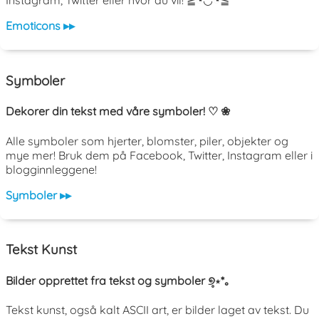
Instagram, Twitter eller hvor du vil! ≧◔◡◔≦
Emoticons ▸▸
Symboler
Dekorer din tekst med våre symboler! ♡ ❀
Alle symboler som hjerter, blomster, piler, objekter og
mye mer! Bruk dem på Facebook, Twitter, Instagram eller i
blogginnleggene!
Symboler ▸▸
Tekst Kunst
Bilder opprettet fra tekst og symboler ୭̥⋆*｡
Tekst kunst, også kalt ASCII art, er bilder laget av tekst. Du