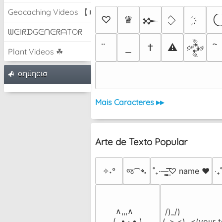
Geocaching Videos 【►】
♡
♛
𒁍
ᗯᕮIᖇᗪGᕮᑎᕮᖇᗩTOᖇ
†
⚠
𒅒
Plant Videos ☘
αηúηcισ
Mais Caracteres ▸▸
Arte de Texto Popular
✧˖°
જ⁀➴
˚₊·—̳͟͞͞♡ name ♥️
‎‧
 ∧,,,∧

 /)_/)

(  ̳• · • ̳)

(,,>.<)  <(your t