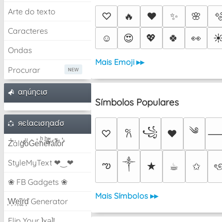
Arte do texto
♡
🔥
❤️
✨
🌸

Caracteres
☺️
😍
💖
🍀
👀
☀
Ondas
Mais Emoji ▸▸
Procurar
αηúηcισ
Símbolos Populares
яєƖαcισηαɗσ
༄
꧁
♡
♥
𐙚
Z̾̽ảlg̀͐ͭ̽oͧG̀e̒̃nͪȅͪͫ̏̐r͌̑á͑t͌̑͛o̊r̓̐
༒︎
StyleMyText ❤‿❤
ఌ
★
☕︎
✩
ৎ
❀ FB Gadgets ❀
Mais Símbolos ▸▸
͕͗W͕͕͗͗e͕͕͗͗i͕͕͗͗r͕͗d͕͗ Generator
Flip Your ʇxəʇ!