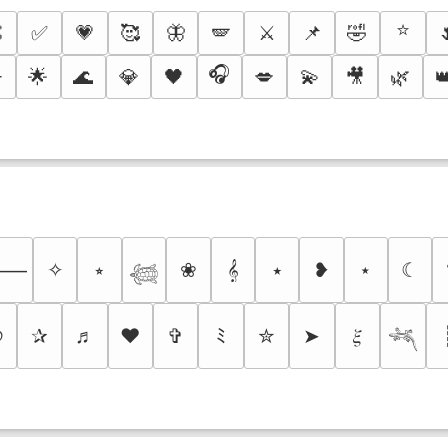
⭐

✅
💗
🥰
🦋
🪽
⚔️
📌
🤣
🎧
️
🌟
🌊
💎
🖤
💋
💫
🎥
🌿

✧
⭒
❀
𝄞
⭑
❥
⋆
☾
⸻
𓆉
୭
✰
♬
❤
✞
ﾐ
✮
➤
𝜉
𓆈