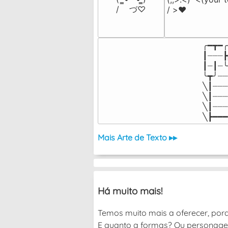
/    づ♡
/ >❤️
╭━┳━╭
┃┈┈┈┣
┃┈┃┈╰
╰┳╯┈┈
╲┃┈┈┈
╲┃┈┈┈
╲┃┈┈┈
╲┣━━━
Mais Arte de Texto ▸▸
Há muito mais!
Temos muito mais a oferecer, por
E quanto a formas? Ou personagen