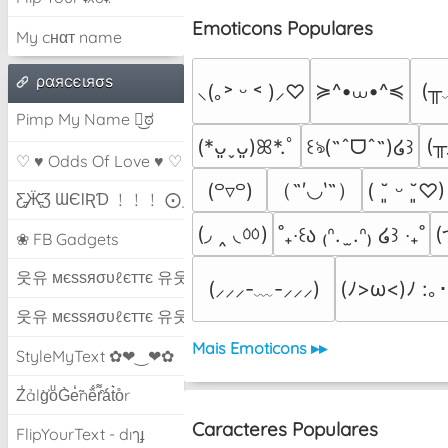
Emoticons Populares
My cнαт name
ραяcєιяσѕ
≽^•⩊•^≼
(╥
⸜(｡˃ ᵕ ˂ )⸝♡
Pimp My Name ಠ͜ಠ
(╥
(*ᴗ͈ˬᴗ͈)ꕤ*.ﾟ
꒰ঌ(˶ˆᗜˆ˵)໒꒱
♡ ♥ Odds Of Love ♥ ♡
（˶′◡‵˶）
(꒪▿꒪)
( ˘͈ ᵕ ˘͈♡)
Ƹ̵̡Ӝ̵̨̄Ʒ ƜЄƖƦƊ ﹗﹗﹗ ⨀_⨀
(◞ ‸ ◟ㆀ)
(
˚₊‧꒰ა ₍ᐢ.  ̫.ᐢ₎ ໒꒱ ‧₊˚
❀ FB Gadgets
웃유 мєѕѕяσυℓєттє 유웃
(⸝⸝⸝-﹏-⸝⸝⸝)
(ﾉ>ω<)ﾉ :｡･
웃유 мєѕѕяσυℓєттє 유웃
Mais Emoticons ▸▸
StyleMyText ✿❤‿❤✿
Z̾ảlg̀͐oͧG̀e̒̃nȅ̐r͌̑á͑t͛o̊r
Caracteres Populares
FlipYourText - dıๅɟ