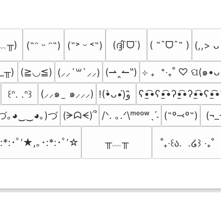
﹏╥)
(ദ്ദി˙ᗜ˙)
( ˶ˆᗜˆ˵ )
(˶ᵔ ᵕ ᵔ˶)
(˶˃ ᵕ ˂˶)
(,,> ᴗ
_╥)
(≧◡≦)
(⇀‸↼‶)
⊹ ₊  ⁺‧₊˚ ♡ ପ(๑•ᴗ
(⸝⸝´꒳`⸝⸝)
(⸝⸝๑  ̫ ๑⸝⸝⸝)
ʕ•̫͡•ʕ•̫͡•ʔ•̫͡•ʔ•̫͡•ʕ•̫͡•
꒰ᐢ. .ᐢ꒱
!(•̀ᴗ•́)و ̑̑
づ｡◕‿‿◕｡)づ
(ᗒᗣᗕ)՞
/ᐠ. ｡.ᐟ\ᵐᵉᵒʷˎˊ˗
(˶º⤙º˶)
(¬_
╥﹏╥
:*:･ﾟ’★,｡･:*:･ﾟ’☆
˚₊‧꒰ა.  .໒꒱ ‧₊˚