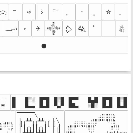
➺
ｼ
･
✮
𒈱
؄
‣
✈
𒀱
𒁷
𒈑
𓆣
𒊹
· ¨:⠀

█  █░░ █▀█ █░█ █▀▀  █▄█ █▀█ █░█

. ୨୧⠀
█  █▄▄ █▄█ ▀▄▀ ██▄  ░█░ █▄█ █▄█
▔▔▔▔▔╲

⠀⠀⠀⠀⠀⠀⠀⠀⠀⣠⣶⣶⣶⣦⠀⠀

⠀⠀⠀⠀

▕╮╭┻┻╮╭┻┻╮╭▕╮╲

⠀⠀⣠⣤⣤⣄⣀⣾⣿⠟⠛⠻⢿⣷⠀

⣦⣾⣿⣧

▕╯┃╭╮┃┃╭╮┃╰▕╯╭▏

⢰⣿⡿⠛⠙⠻⣿⣿⠁⠀⠀ ⠀⣶⢿⡇

⠛⠀⡘⠏

▕╭┻┻┻┛┗┻┻┛  ▕  ╰▏

⢿⣿⣇⠀⠀⠀⠈⠏⠀⠀⠀ text here
