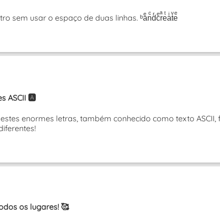
sem usar o espaço de duas linhas. ᵇaͤnͨdͬcͤrͣeͭaͥtͮeͤ
 ASCII 🅰️
tes enormes letras, também conhecido como texto ASCII, f
diferentes!
odos os lugares! 🥰