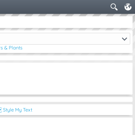
s & Plants
͡◔ Style My Text