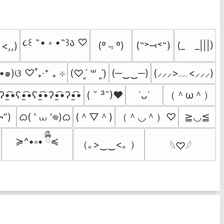
૮꒰ ˶• ༝ •˶꒱ა ♡
(º﹃º)
(˶˃⤙˂˶)
(_　_|||)
 <,,)
•๑)ଓ ♡˚₊‧⁺ ₊ ⊹
(─‿‿─)
(⸝⸝⸝>﹏<⸝⸝⸝)
(♡ˊ͈ ꒳ ˋ͈)
（＾ω＾）
ʔ•̫͡•ʕ•̫͡•ʕ•̫͡•ʔ•̫͡•ʔ•̫͡•
( ˘ ³˘)♥
˙ᴗ˙
ᜊ( ‘ ⩊ ‘𖦹)ᜊ
(＾▽＾)
（＾◡＾）♡
¬”)
≧◡≦
≽^•༚• ྀིྀ≼
（｡>‿‿<｡ ）
𓆩♡𓆪