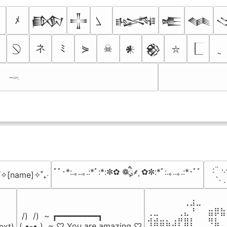
ﾒ
𒁃
𒋲
𒈙
𒍫
𒈝
ネ
ﾐ
⋟
☠
𒀭
𒆙
⛥
𓎖
⠀:¨ ·.
ﾟﾟ･*:.｡..｡.:*ﾟ:*:✼✿ ❁ཻུ۪۪⸙͎ ✿✼:*ﾟ:.｡..｡.:*･ﾟﾟ
₊˚✧[name]✧˚₊‧
⠀ `· 
⠀⠀⠀⠀⠀⠀⢀⣰⣀⠀⠀⠀⠀
⢀⣀⠀⠀⠀⢀⣄⠘⠀⠀⣶⡿⣷
 /)  /)  ~ ┏━━━━━━━━┓

⢺⣾⣶⣦⣰⡟⣿⡇⠀⠀⠻⣧⠀
( •-• )  ~ ♡ You are amazing ♡

ext)
