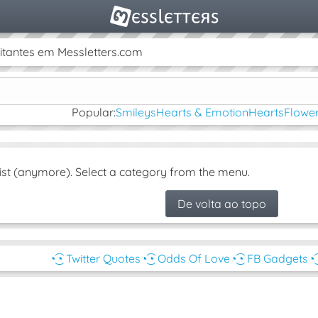
itantes em Messletters.com
Popular:
Smileys
Hearts & Emotion
Hearts
Flower
ist (anymore). Select a category from the menu.
De volta ao topo
◔͜͡◔ Twitter Quotes
◔͜͡◔ Odds Of Love
◔͜͡◔ FB Gadgets
◔͜