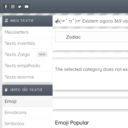
мєυ тєxтσ
(☞ﾟヮﾟ)☞ Existem agora 369 vis
Messletters
Zodiac
Texto invertido
Texto Zalgo
Texto empilhado
The selected category does not ex
Texto enorme
αятє ɗσ тєxтσ
Emoji
Emoticons
Emoji Popular
Símbolos