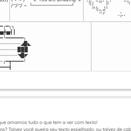
⠈⢿⡆⠉⠛⠁⡷⠁⠀⠀⠀⠉⠳
/づづ ~ ┗━━━━━━━━┛
⠀⠀⠛⢷⣄⣼⠃⠀⠀⠀⠀⠀⠀
⠀⠀⠀⠀⠉⠋⠀⠀⠀⠠⡥⠄⠀
━╭━╮╮

▅╋▅┫┃

━╰━━━━━━╮

┈┈┈┈┈┈┈◢▉◣

┈┈┈┈┈┈▉▉▉

┈┈┈┈┈┈◥▉◤

┈╭━┳━━━━╯

━━━┫﻿
que amamos tudo o que tem a ver com texto!
s? Talvez você queira seu texto espelhado, ou talvez de ca