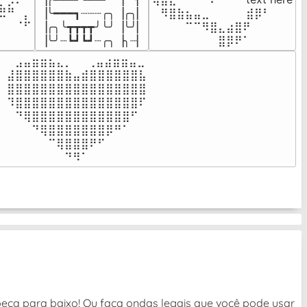
⣦⣮⠁⠀

▕╰━━━┓┈┈┈╭╮▕╭╮▏

⠀⠻⣿⣷⣦⣤⣀⠀⠀⠀ ⠀⣾⡿⠃⠀

⠉⠀⠠⡧

▕╭╮╰┳┳┳┳╯╰╯▕╰╯▏

⠀⠀⠀⠀⠉⠉⠻⣿⣄⣴⣿⠟⠀⠀⠀

⠀⠀⠀⠀
▕╰╯┈┗┛┗┛┈╭╮▕╮┈▏
⠀⠀⠀⠀⠀⠀⠀⠀⣿⡿⠟⠁⠀⠀⠀
⠀⣠⣤⣶⣶⣦⣄⡀  ⠀⢀⣤⣴⣶⣶⣤⣀⠀

⣼⣿⣿⣿⣿⣿⣿⣷⣤⣾⣿⣿⣿⣿⣿⣿⣧

⣿⣿⣿⣿⣿⣿⣿⣿⣿⣿⣿⣿⣿⣿⣿⣿⣿

⠹⣿⣿⣿⣿⣿⣿⣿⣿⣿⣿⣿⣿⣿⣿⣿⠏

⠀⠙⢿⣿⣿⣿⣿⣿⣿⣿⣿⣿⣿⣿⣿⠋⠀

⠀⠀⠀⠙⢿⣿⣿⣿⣿⣿⣿⣿⡿⠛⠁⠀⠀

⠀⠀⠀⠀⠀⠉⢿⣿⣿⣿⠟⠋⠀⠀⠀⠀⠀

⠀⠀⠀⠀⠀⠀⠀⠙⠻⠁⠀⠀⠀⠀⠀⠀⠀⠀⠀⠀⠀⠀⠀
beça para baixo! Ou faça ondas legais que você pode usar