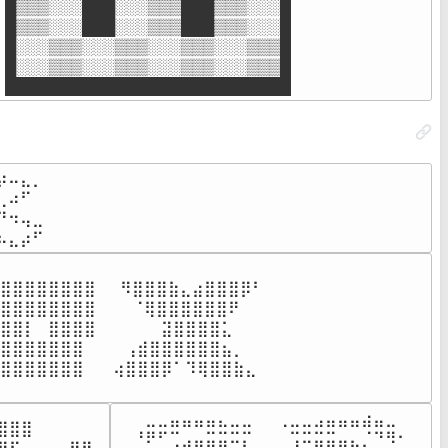
█▒▒▒░░░███░░░▒▒▒███▒▒▒░░░█

█▒▒▒░░░███░░░▒▒▒███▒▒▒░░░█

█░░░▒▒▒░░░▒▒▒░░░▒▒▒░░░▒▒▒█

█░░░▒▒▒░░░▒▒▒░░░▒▒▒░░░▒▒▒█

██████████████████████████
⠤⣄⡀

⠴⠋⠀

⠲⢤⣀

⠦⣄⡴⠋
⣿⣿⣿⣿⣿⣿⣿⣿⠀⠀⠻⣿⣿⣿⣷⣄⣴⣿⣿⣿⡿⠃

⣿⣿⣿⣿⣿⣿⣿⣿⠀⠀⠀⠈⢿⣿⣿⣿⣿⣿⣿⠟⠀⠀

⣿⡇⠀⣿⣿⣿⣿⠀ ⠀⠀⠀⠀⣽⣿⣿⣿⣿⣅⠀⠀⠀

⣿⣿⣿⣿⣿⣿ ⠀⠀⠀⢠⣾⣿⣿⣿⣿⣿⣿⣦⡀⠀

⣿⣿⣿⣿⣿⣿ ⠀⠀⢴⣿⣿⣿⡿⠁⠹⢿⣿⣿⣷⣄

⠀⣀⣀⣤⣤⣤⣤⣄⣀⣀⠀⠀⢀⣀⣀⣠⣤⣤⣤⣴⣤⣀⠀

⣿⣿

⠘⠟⠋⢉⣠⣤⣭⣭⠭⡍⠀⠀⠀⢩⠭⣭⣭⣤⣄⡈⠙⠻⠂
