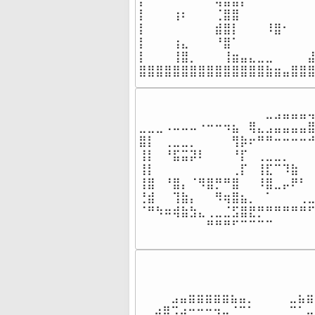
⡇⠀⠀⠀⠀⠀⠀⠈⠙⢿⣿⣿⡏⠀⠀⠀⠀⠈⠉⠙⠛
⡇⠀⠀⠀⢰⠆⠀⠀⠀⢈⣿⣿⠀⠀⠀⠀⠀⠀⠀⠀⠀
⡇⠀⠀⠀⠀⠀⠀⠀⠀⣾⣿⡇⠀⠀⠀⠸⣿⠂⠀⠀⠀
⡇⠀⠀⠀⢰⣄⠀⠀⠀⠘⣿⠁⠀⠀⠀⠀⠀⠀⠀⠀⠀
⡇⠀⠀⠀⢸⣿⡀⠀⠀⠀⢸⣶⣤⣄⣀⣀⠀⠀⠀⠀⣼
⣿⣿⣿⣿⣿⣿⣿⣿⣿⣿⣿⣿⣿⣿⣿⣷⣶⣤⣿⣿
⠀⠀⠀⠀⠀⠀⠀⠀⠀⠀⠀⠀⠀⠀⠀⣀⣠⣤⣤⣤⢤
⣀⣀⣀⠠⠤⠤⠤⠐⠒⠒⠲⣦⠀⢿⣄⣠⣤⣤⣤⣤⣿
⣿⡇⠀⢀⣀⣀⡀⠀⠀⠀⠀⢻⡷⠖⠛⠛⠒⠒⠒⠒⠚
⢸⡇⠀⠘⣯⣭⡽⠇⠀⠀⠀⠘⡏⠀⢀⣀⣀⡀⠀⠀⠀
⢸⡇⠀⠀⠀⠀⠀⠀⠀⠀⠀⢀⡏⠀⢸⣏⠉⠹⣷⠀⠀
⢸⣿⠀⠘⣿⡄⠈⠻⣿⡛⠛⣿⠀⠀⠸⣿⣀⡤⠟⠃⠀
⢘⣾⠀⠀⢹⣷⡄⠀⠀⠻⢶⣿⣦⡀⠀⠁⠀⠀⠀⢀⣀
⠈⠛⠳⠶⢾⣷⣳⣄⢀⣀⣈⣫⣿⣟⡛⠛⠛⠛⠛⠛⠋
⠀⠀⠀⠀⠀⠀⠀⠀⠛⠛⠛⠋⠉⠉⠉⠉⠀⠀⠀⠀
⠀⠀⣠⣤⣶⣶⣶⣶⣶⣦⣤⡀⠀⠀⠀⠀⣀⣦⣶
⡴⢿⣩⣴⣒⣒⣒⣲⣤⡈⠉⠁⠀⠀⠀⠀⠉⢁⡤