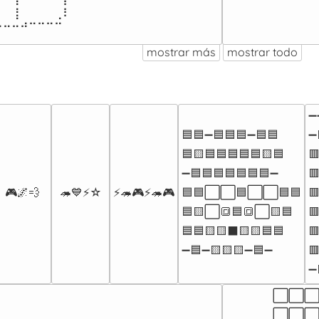
⠀⢸⠀⠀⠀⠀⢀⠇⠀⠀⠀⠀⠀

⠒⠒⠒⠚⠉⠉⠉⠉⠀⠀⠀⠀⠀⠀
mostrar más
mostrar todo
➖
🟦🟦➖🟦🟦🟦➖🟦🟦

➖
🟦🟨🟦🟦🟦🟦🟦🟨🟦


➖🟦🟦🟦🟦🟦🟦🟦➖


🎮🌌💨
🦔💙⚡️☆
⚡🦔🎮⚡🦔🎮
🟦🟦⬜⬜🟦⬜⬜🟦🟦


🟦🟨⬜🔳🟦🔳⬜🟨🟦


🟦🟦🟨🟨⬛🟨🟨🟦🟦


➖🟦➖🟨🟨🟨➖🟦➖

➖
⬜⬜⬜
⬜⬜⬜⬜⬛