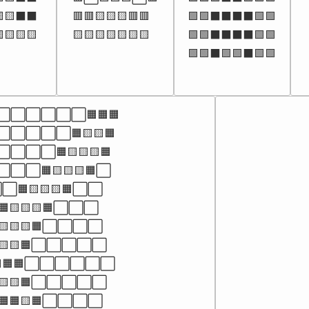
🟨⬛⬛

🟥🟥🟨🟨🟨🟥🟥

🟩🟩⬛⬛⬛⬛🟩🟩

🟨🟨🟨
🟨🟨🟨🟨🟨🟨🟨
🟩🟩⬛⬛⬛⬛🟩🟩

🟩🟩⬛🟩🟩⬛🟩🟩
⬜⬜⬜⬜🟧🟧🟧

⬜⬜⬜🟧🟨🟨🟧

⬜🟧🟨🟨🟨🟧

🟧🟨🟨🟨🟧⬜

🟧🟨🟨🟨🟧⬜⬜

🟨🟨🟨🟧⬜⬜⬜

🟨🟨🟨🟧⬜⬜⬜⬜

🟨🟨🟧⬜⬜⬜⬜⬜

🟧🟧⬜⬜⬜⬜⬜⬜

🟨🟨🟧⬜⬜⬜⬜⬜

🟧🟧🟨🟧⬜⬜⬜⬜
