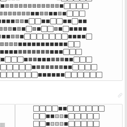
🟦🟦🟦🟦🟦🟦🟦🟦🟦🟦🟦⬛⬜⬜⬜⬜

🟦🟦🟦🟦🟦🟦⬛⬛🟦🟦⬛⬛🟦⬛⬜⬜⬜

⬛⬛⬛⬛🟦🟦⬛⬜⬜⬛⬛⬜⬜⬛⬛⬜⬛⬛

🟦🟦⬛🟦⬛⬜🟩⬛⬜⬜🟩⬛⬜⬛⬛⬛⬛

🟦⬛⬛🟦🟦⬛⬜⬜⬜⬜⬜⬜⬜⬛⬛⬛⬛⬜

⬛🟦🟦🟦🟦⬛⬛⬛⬛⬛⬛⬛⬛⬛⬛⬛⬜⬜

⬛⬛⬛⬛🟧🟧🟧🟧🟧🟧🟧⬛⬛⬛⬜⬜⬜

⬜⬜⬜⬛🟧🟧⬛⬛⬛🟧🟧🟧⬛⬛⬜⬜⬜

⬜⬜⬜⬜⬛🟧🟧🟧🟧🟧🟧⬛⬛⬜⬜⬜⬜

⬜⬜⬜⬜⬜⬜⬛⬛⬛⬛⬛⬛⬜⬜⬜⬜⬜⬜
⬜⬜⬜⬜⬛⬛⬜⬜⬜⬜⬜⬜

⬜⬜⬛⬛🟨🟨⬛⬜⬜⬜⬜⬜

⬜⬜⬛🟨🟨🟨⬛⬜⬜⬜⬜⬜

▒
