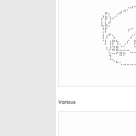
⠀⠀⠀⠀⠀⠀⠀⢀⣠⠤
⠀⣤⡀⠀⢀⡴⠚⠁⠀⠀
⡜⡷⢱⠔⠁⠀⠀⠀⠀⠀
⣇⣧⡋⠀⠀⠀⠀⠀⠀⠀
⢘⡏⠀⠀⠀⠀⠀⠰⠊⢀
⢸⢰⠋⢢⠀⠀⠀⠀⡔⢁
⠈⡇⢰⡟⢳⡀⢀⠎⠀⡿
⠀⠰⡸⣽⣿⣈⣁⣀⠀⠙
⠀⠀⢵⠒⠋⠿⠗⠀⠉⠉
⠀⠀⠘⠢⣄⡀⠀⠀⠀⠀
⠀⠀⠀⠀⠀⠈⠉⠉⠉
Various