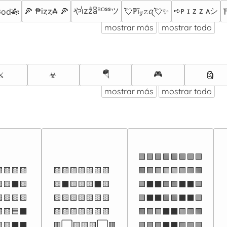
やiͥzzͣaͫᴮᴼˢˢツ
➪ᴘ ɪ ᴢ ᴢ ᴀシ︎
🍕 ₱iȥȥ₳ 🍕
💘ℙī𝓏𝚣ꪋ💘✨
God🎋
⛩
mostrar más
mostrar todo
🪂
🎮
⚔
☣
🗿
mostrar más
mostrar todo
🟩🟩🟩🟩🟩🟩🟩🟩

🟨🟨🟨

🟨🟨🟨🟨🟨🟨🟨

🟩🟩🟩🟩🟩🟩🟩🟩

🟨⬛🟨

🟨⬛🟨🟨🟨⬛🟨

🟩⬛⬛🟩🟩⬛⬛🟩

🟨🟨🟨

🟨🟨🟨🟨🟨🟨🟨

🟩⬛⬛🟩🟩⬛⬛🟩

🟨🟦⬛

🟨🟨🟨🟨🟨🟨🟨

🟩🟩🟩⬛⬛🟩🟩🟩

🟨⬛⬛

🟥⬜🟨🟨🟨⬜🟥

🟩🟩🟩⬛⬛🟩🟩🟩
