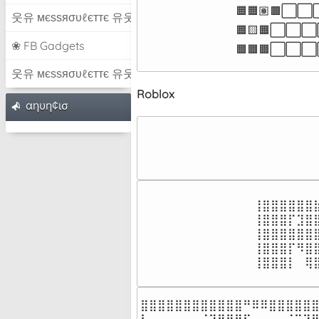
🟧🟧🏽🟫⬜
웃유 мєѕѕяσυℓєттє 유웃
🟧🟨🟧⬜
❀ FB Gadgets
🟧🟧🟧
웃유 мєѕѕяσυℓєттє 유웃
Roblox
αηυη¢ισ
⠀⠀⠀⠀⠀⠀⠀⠀
⢸⣿⣿⣿⣿⣿⣿
⢸⣿⣿⣿⡏⣹⣿
⢸⣿⣿⣿⣿⣿⣿
⢸⣿⣿⣿⡏⠻⣿
⢸⣿⣿⣿⡇⠀⢿
⠀⠀⠀⠀⠀⠀⠀
⣿⣿⣿⣿⣿⣿⣿⣿⣿⣿⣿⣿⠛⠿⠿⣿⣿⣿⣿⣿⣿