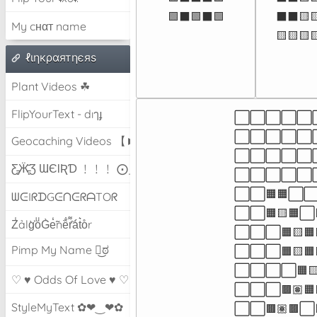
🟩⬛🟩⬛🟩
⬛⬛🟨
My cнαт name
🟨🟨🟨
ℓιηкραятηєяѕ
Plant Videos ☘
FlipYourText - dıๅɟ
⬜⬜⬜⬜⬜⬜⬜
⬜⬜⬜⬜⬜⬜⬜
Geocaching Videos 【►】
⬜⬜⬜⬜⬜⬜⬜⬜
Ƹ̵̡Ӝ̵̨̄Ʒ ƜЄƖƦƊ ﹗﹗﹗ ⨀_⨀
⬜⬜⬜⬜⬜⬜⬜⬜
⬜⬜🟧🟧⬜⬜⬜
ᗯᕮIᖇᗪGᕮᑎᕮᖇᗩTOᖇ
⬜⬜🟧🟨🟧⬜
Z̾ảlg̀͐oͧG̀e̒̃nȅ̐r͌̑á͑t͛o̊r
⬜⬜⬜🟧🟨🟧
Pimp My Name ಠ͜ಠ
⬜⬜⬜🟧🟨🟧
⬜⬜⬜⬜🟧
♡ ♥ Odds Of Love ♥ ♡
⬜⬜⬜🟫🏽🟧
StyleMyText ✿❤‿❤✿
⬜⬜🟫🏽🟫⬜