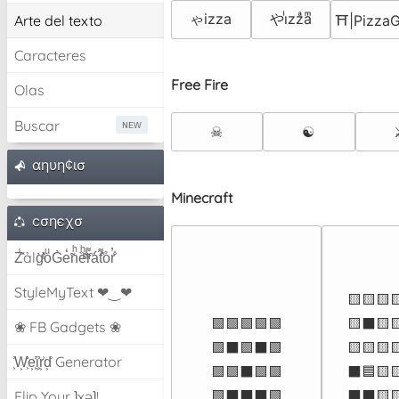
ゃizza
やiͥzzͣaͫ
Arte del texto
⛩️|Pizza
Caracteres
Free Fire
Olas
Buscar
☠
☯
αηυη¢ισ
Minecraft
cσηєχσ
Z̾̽ảlg̀͐ͭ̽oͧG̀e̒̃nͪȅͪͫ̏̐r͌̑á͑t͌̑͛o̊r̓̐
StyleMyText ❤‿❤
🟨🟨🟨
🟩🟩🟩🟩🟩

🟨⬛🟨
❀ FB Gadgets ❀
🟩⬛🟩⬛🟩

🟨🟨🟨
͕͗W͕͕͗͗e͕͕͗͗i͕͕͗͗r͕͗d͕͗ Generator
🟩🟩⬛🟩🟩

⬛🟦🟨
🟩⬛⬛⬛🟩

⬛⬛🟨
Flip Your ʇxəʇ!