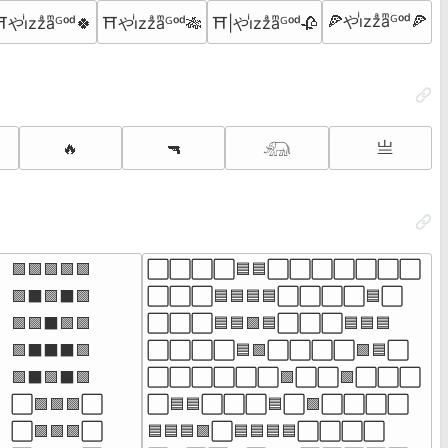
🍕やiͥzzͣaͫᴳᵒᵈ🍕
やiͥzzͣaͫᴳᵒᵈ🍀
⛩やiͥzzͣaͫᴳᵒᵈ🎋
⛩|やiͥzzͣaͫᴳᵒᵈ🥀
  亗
🔥
🔫
𓃰
🟩🟩🟩🟩🟩

⬜⬜⬜⬜🟦🟦⬜⬜⬜⬜⬜⬜⬜

🟩⬛🟩⬛🟩

⬜⬜⬜🟦🟦🟦🟦⬜⬜⬜⬜🟦⬜

🟩🟩⬛🟩🟩

⬜⬜⬜🟦🟦🟩🟦⬜⬜⬜🟦🟦🟦

🟩⬛⬛⬛🟩

⬜⬜⬜⬜🟦🟩⬜⬜⬜⬜🟩🟦⬜

🟩⬛🟩⬛🟩

⬜⬜⬜⬜⬜⬜🟩⬜⬜🟩⬜⬜⬜

⬜🟩🟩🟩⬜

⬜🟦🟦⬜⬜⬜🟦⬜🟩⬜⬜⬜⬜

⬜🟩🟩🟩⬜

🟦🟦🟦🟩⬜🟦🟦🟦🟦⬜⬜⬜⬜
