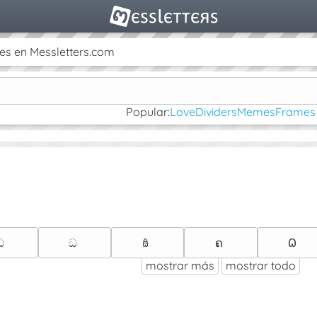
es en Messletters.com
Popular:
Love
Dividers
Memes
Frames
ඬ
ධ
ꎂ
ຄ
𐐗
mostrar más
mostrar todo