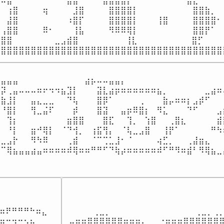
⠿⣷⠀⠀⠀⠀⠀⠀⠀⠉⠙⣿⣧⠀⠀⠀⠀⣿⣿⣿⣿⡇⠀⠀⠀⠀⠀⠀⠀⠀⠀⣿⣄⠀⠀⠀⠈⠻
⠀⢰⣿⠀⠀⠀⠀⢶⠀⠀⠀⠀⣸⣿⠀⠀⠀⠀⣿⣿⣿⣿⡇⠀⠀⠀⠀⠀⠀⠀⠀⠀⣿⣿⣷⡀⠀⠀
⠀⣼⣿⠀⠀⠀⠀⠀⠀⠀⠀⠰⣿⡏⠀⠀⠀⠀⣿⣿⣿⣿⡇⠀⠀⠀⢸⣿⠀⠀⠀⠀⣿⣿⣿⣿⠂⠀
⢠⣿⣿⠀⠀⠀⠀⠿⠂⠀⠀⠀⢸⣧⠀⠀⠀⠀⠻⠿⠿⢿⡇⠀⠀⠀⠀⠀⠀⠀⠀⠀⣿⣿⡟⠁⠀⠀
⣿⣿⠀⠀⠀⠀⠀⠀⠀⣀⣠⣾⣿⠀⠀⠀⠀⠀  ⠀⠀⢸⣇⠀⠀⠀⠀⠀⠀⠀⠀⠀⣿⡋⠀⠀⠀⢀
⣿⣿⣿⣿⣿⣿⣿⣿⣿⣿⣿⣿⣿⣿⣿⣿⣿⣿⣿⣿⣿⣿⣿⣿⣿⣿⣿⣿⣿⣿⣿⣿⣿⣿⣿⣿⣿⣿
⣤⣤⣤⠀⠀⠀⠀⠀⠀⠀⠀⠀⠀⠀⣴⡦⠤⠤⣤⣤⡄⠀⠀⠀⠀⠀⠀⠀⠀⠀⠀⠀⠀⠀⠀⠀⠀⠀
⡽⢀⣤⠤⠤⠤⠶⠖⠲⠲⣦⣹⡇⠀⠀⠀⣽⣇⣴⡶⠶⠶⠶⠶⠶⠶⣦⡀⠀⠀⠀⠀⠀⠀⣀⣴⠶⢤
⣷⣸⡇⠀⠀⣤⣄⣀⣀⠀⠀⠙⢧⠀⠀⠀⣿⡿⠁⠀⠀⠀⠀⢀⠀⠀⠀⣷⡤⠶⠶⡆⣠⡾⠋⠀⠀⠀
⠘⣿⡇⠀⠀⢻⣀⣬⠏⠀⠀⠀⡾⠀⠀⠀⣿⣽⠀⠀⣤⡶⠿⣿⡆⠀⠻⣅⠀⠀⠀⠙⠋⠀⠀⠀⣠⣾
⠀⢹⡆⠀⠀⠀⠀⠀⠀⠀⠀⣶⣿⣿⠀⠀⠀⣿⣏⠀⠀⢹⡀⠀⢱⣿⠀⠀⢀⣿⣆⠀⠀⠀⠀⠀⣾⣿
⠀⠘⡇⠀⠀⣶⠚⢿⡇⠀⠈⠙⢺⡀⠀⢰⣯⢻⡄⠀⠈⢧⣀⣠⣿⠀⠀⢸⡟⠁⠀⠀⠀⠀⠀⠛⠳⢦
⣀⣠⡗⠀⠀⠻⠳⠿⠀⠀⠀⢀⣾⠀⠀⠈⠉⢉⣁⣸⠂⠈⠀⠀⠀⠀⢴⣋⡀⠀⠀⢀⣼⣶⣄⠀⠀⠀
⠉⢿⣦⣤⣤⣴⣤⠶⠶⠶⠶⠾⢿⠶⠶⠛⠛⠋⠙⢷⡴⠶⠶⠶⠶⠶⠾⠋⠛⠻⠶⣾⠃⠻⢿⣦⣀⣤
⠀⠀⠀⠀⠀⠀⠀⠀⠀⠀⠀⠀⠀⠀⠀⠀⠀⠀⠀⠀⠀⠀⠀⠀⠀⠀⠀⠀⠀⠀⠀⠀⠀⠀⠀⠀⠀⠀
⠶⠟⠛⠛⠛⠓⠶⣄

⠀⠀⠀⠀⢀⣀⡀⠀⠀⠀⠀⠀⠀⠀⠀⠀⠀⠀⠀⠀⠀⢀⣀⡀⢀⡀
⣶⣒⣲⣒⣢⢦⠀⠀

⣤⣶⣶⡿⠿⠿⠿⠿⠿⣶⣶⣶⠄⠀⠀⠐⢶⣶⣶⣿⡿⠿⠿⠿⠿⢿