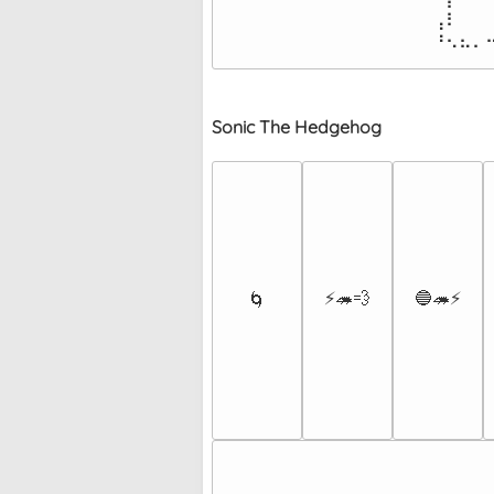
⠀⠀⠀⠀⢠⠇⠀⠀⠀
⠀⠀⠀⠀⠘⠢⠦⠄
Sonic The Hedgehog
⚡🦔💨
🔵🦔⚡
🌀