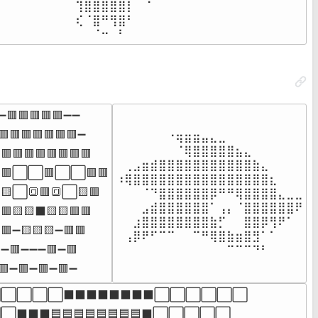
⠀⠀⠀⠀⢹⣿⣿⣿⣿⣿⡇⠀⠈⠀⠀

⠀⠀⠀⠀⢎⠈⣿⠛⢻⣿⠃⠀⠀⠀⠀

⠀⠀⠀⠀⠀⠀⠈⠒⠀⠃⠀⠀⠀⠀⠀
➖🟥🟥🟥🟥🟥➖➖

🟥🟥🟥🟥🟥🟥🟥➖

⠀⠀⠀⠀⠀⠀⠐⢶⣶⣶⣤⣄⣀⠀⠀⠀⠀⠀⠀⠀⠀⠀

⠀⠀⠀⠀⠀⠀⠀⠈⢿⣿⣿⣿⣿⣿⣦⣄⠀⠀⠀⠀⠀⠀

🟥🟥🟥🟥🟥🟥🟥🟥

⠀⢀⣠⣶⣾⣿⣿⣿⣿⣿⣿⣿⣿⣿⣿⣿⣷⣄⠀⠀⠀⠀

🟥⬜⬜🟥⬜⬜🟥🟥

⠰⢿⣿⣿⣿⣿⣿⣿⣿⣿⣿⣿⣿⣿⣿⣿⣿⣿⣆⠀⠀⠀

🟨⬜🔳🟥🔳⬜🟨🟥

⠀⠀⠀⠈⠙⣿⣿⣿⣿⣿⣿⡿⠛⠛⢿⣿⣿⣿⣿⣄⣀⣀

⠀⠀⠀⣠⣾⣿⣿⣿⣿⣿⣿⠁⢠⡄⠈⣿⣿⣿⣿⣿⣿⠟

🟥🟨🟨⬛🟨🟨🟥🟥

⠀⠀⣰⣿⣿⣿⣿⣿⣿⣿⣿⣷⡋⠀⠀⣿⣿⡿⢻⠟⠁⠀

🟥➖🟨🟨🟨➖🟥🟥

⠀⢠⡿⠟⠋⠉⠉⠀⠀⠉⠛⢿⣿⣷⣶⣿⣻⠁⠁⠀⠀⠀

➖🟥➖➖➖🟥➖🟥

⠀⠀⠀⠀⠀⠀⠀⠀⠀⠀⠀⠀⠀⠉⠉⠉⠙⠃⠀⠀⠀⠀
🟥➖🟥➖🟥➖🟥➖
⬜⬜⬜⬜⬛⬛⬛⬛⬛⬛⬛⬛⬜⬜⬜⬜⬜⬜

⬛⬛🟦🟦🟦🟦🟦🟦🟦🟦⬛⬜⬜⬜⬜⬜
