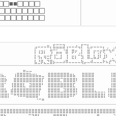
⬜⬜⬜🟧🟧⬜⬜⬜⬜

⬜⬜⬜⬜⬜⬜⬜⬜⬜⬜

⬜⬜⬜⬜⬜⬜⬜⬜⬜⬜⬜
⣠⠤⠤⠤⠶⡄⣯⣭⣭⣽⢠⠤⠤⠴⢤⡏⠉⣇⡤⠤⠤⠤⡄⢀⠀⢀⡴
⡇⢰⣲⡆⠀⢻⠉⣥⣤⠈⣿⠀⡿⠖⢀⡇⠀⣿⠀⡖⢒⡖⢟⠉⠳⠋⢀
⡇⢲⡄⢶⣒⡏⢸⣁⣸⠀⢸⠀⣖⡆⠉⣳⠀⣿⣀⣧⣸⠇⣸⠇⠀⡀⠙
⣧⣘⡿⣄⣙⣿⡦⠤⠤⠴⠿⠤⠤⠤⠤⢷⡤⠤⠾⠤⠤⠤⠗⠦⡞⠙
⠀⠀⠀⠀⠀⠀⠀⣤⣀⣀

⣷⣦⡀⠀⠀⢰⣿⣿⣿⣿⣷⣶⣦⣤⣀⠀⣿⣿⣿⣿⣿⣿⣿⣶⣦⠀⠀⣿⣿⣿⣿⠀⠀⠀⠀⠀⢸⣿
⣿⣿⡷⠀⠀⣿⣿⣿⣿⣿⣿⣿⣿⣿⡏⠀⣿⣿⣿⣿⡉⣿⣿⣿⣿⠇⠀⣿⣿⣿⣿⠀⠀⠀⠀⠀⢸⣿
⣿⣿⠁⠀⢸⣿⣿⣿⣇⠀⣽⣿⣿⣿⠃⠀⣿⣿⣿⣿⣿⣿⣿⣿⣏⠀⠀⣿⣿⣿⣿⠀⠀⠀⠀⠀⢸⣿⣿
⣿⣿⣧⠀⣾⣿⣿⣿⣿⣿⣿⣿⣿⡟⠀⠀⣿⣿⣿⣿⣀⣽⣿⣿⣿⡇⠀⣿⣿⣿⣿⣄⣀⣀⡀⢸⣿⣿⣿
⣿⣿⣿⡇⠉⠛⠻⠿⠿⣿⣿⣿⣿⠃⠀⠀⣿⣿⣿⣿⣿⣿⣿⠿⠟⠁⠀⣿⣿⣿⣿⣿⣿⣿⡇⠸⣿⣿⣿
⠀⠀⠀⠀⠀⠀⠀⠀⠀⠀⠀⠀⠈⠉⠛
⣿⣿⣿⣿⣿⣿⣿⣿⣿⣿⣿⣿⣿⣿⣿⣿⣿⣿⣿⣿⣿⣿⣿⣿⣿⣿⣿⣿⣿⣿⣿⣿⣿⣿⣿⣿⣿⣿