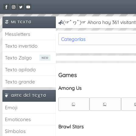
мι тєxтσ
(☞ﾟヮﾟ)☞ Ahora hay 361 visitant
Messletters
Categorías
Texto invertido
Texto Zalgo
Texto apilado
Games
Texto grande
Among Us
αятє dєl тєχтσ
ඞ
ඩ
Emoji
Emoticones
Brawl Stars
Símbolos