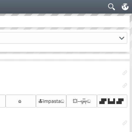
𐐿
🍝impastaඞ
💥─╦̵̵̿╤ඞ
▟▛ ▙▟ ▟▛ 