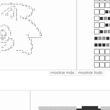
⠒⠒⠒⢛⣒⠒⠒⠦⢤⣀⠀⠀⠀⠀

⬜⬜⬜⬛
⠀⡠⢊⠵⡈⡆⠀⠀⠀⠈⢱⠆⠀⠀

⬜⬜⬛🟦
⠊⠰⠇⣀⡇⡇⢀⠀⢀⣠⠏⠀⠀⠀

⬜⬛🟦
⠀⠀⠀⠈⠀⠇⠈⠙⠛⢤⡀⠀⠀⠀

⡠⢄⡀⠀⠀⠀⠀⠀⠀⠀⠙⢦⠀⠀

⬜⬜⬛
⣤⡀⠹⡀⠀⠀⠀⠀⠀⠀⠀⠀⢳⡀

⬜⬛🟦
⣄⣼⠀⠇⠀⠀⠀⠀⠠⡄⠀⠀⠀⣳

⬛🟦🟦
⠿⢃⡼⠲⡀⠀⠀⠀⠀⠹⡍⠉⠉⠁

⠉⡩⠀⢀⡇⠀⠀⠀⠀⠀⢧⠀⠀⠀

⬛⬛⬛🟦
⣉⣠⠴⠋⠀⣀⣀⡀⠀⠀⡞⠀⠀⠀

⬜⬜⬜⬛
⠉⠀⠀⠀⠀⠀⠀⠀⠉⠑⠦⠃⠀⠀⠀
⬜⬜⬜⬜
⬜⬜⬜
mostrar más
mostrar todo
▒▒▒▒▒▒▒▒▒▒▒▒▒▒▄▄██████▄▒▒▒▒