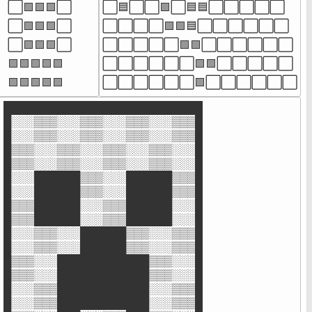
⬜🟩🟩🟩⬜

⬜🟦⬜⬜🟩⬜🟦🟦⬜⬜⬜⬜⬜

⬜🟩🟩🟩⬜

⬜⬜⬜⬜🟩🟩🟦⬜⬜⬜⬜⬜⬜

⬜🟩🟩🟩⬜

⬜⬜⬜⬜⬜🟩🟩⬜⬜⬜⬜⬜⬜

🟩🟩🟩🟩🟩

⬜⬜⬜⬜⬜⬜🟩🟩⬜⬜⬜⬜⬜

🟩🟩🟩🟩🟩
⬜⬜⬜⬜⬜⬜🟩⬜⬜⬜⬜⬜⬜
██████████████████████████

█░░░▒▒▒░░░▒▒▒░░░▒▒▒░░░▒▒▒█

█░░░▒▒▒░░░▒▒▒░░░▒▒▒░░░▒▒▒█

█▒▒▒░░░▒▒▒░░░▒▒▒░░░▒▒▒░░░█

█▒▒▒░░░▒▒▒░░░▒▒▒░░░▒▒▒░░░█

█░░░██████▒▒▒░░░██████▒▒▒█

█░░░██████▒▒▒░░░██████▒▒▒█

█▒▒▒██████░░░▒▒▒██████░░░█

█▒▒▒██████░░░▒▒▒██████░░░█

█░░░▒▒▒░░░██████▒▒▒░░░▒▒▒█

█░░░▒▒▒░░░██████▒▒▒░░░▒▒▒█

█▒▒▒░░░████████████▒▒▒░░░█

█▒▒▒░░░████████████▒▒▒░░░█

█░░░▒▒▒████████████░░░▒▒▒█

█░░░▒▒▒████████████░░░▒▒▒█
