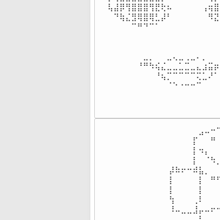
⢧⣼⡿⢻⣿⣿⣿⢻⣟⢗⠦⠀⠀⠀⠀⠀⢠⢶⣿
⠀⠙⢷⣌⣻⢿⣿⢿⣃⡼⠃⠀⠀⠀⠀⠀⠀⠻⣝
⠀⠀⠀⠀⠉⠛⠙⠉⠁⠀⠀⠀⠀⠀⠀⠀⠀⠀⠀
⠀⠀⠀⠀⠀⠀⠀⠀⠀⠀⠀⠀⠀⠀⠀⠀⠀⠀⠀
⠀⠀⠀⠀⠀⠀⠀⠀⠀⠀⠀⠀⠀⠀⠀⠀⠀⠀⠀
⠀⠀⠀⠀⠀⠀⣀⡀⠀⠀⣀⢄⣀⢀⣀⠄⡀⠀⠀
⠀⠀⠀⠀⠀⠘⠛⠳⢮⣌⣀⣀⣁⣉⣀⣄⣰⣭⡶
⠀⠀⠀⠀⠀⠀⠀⠀⠘⢦⡉⠉⠉⠉⠉⢍⣁⠜⠁
⠀⠀⠀⠀⠀⠀⠀⠀⠀⠀⠈⠑⠐⠒⠒⠉⠀⠀⠀
⠀⠀⠀⠀⠀⣠⠤⠒⠉
⠀⠀⠀⠀⡏⠀⠀⠛⠀
⠀⠀⠀⠀⡇⠲⡄⠀⠀
⠀⠀⠀⠀⡇⠀⠈⠳⡀
⡼⠷⠖⠒⠾⣧⡀⠀⠀
⡇⠀⠀⠀⠀⡇⠀⠛⠋
⡇⠀⠀⠀⠀⡇⠀⠀⠀
⢳⠀⠀⠀⢀⠇⠀⠀⠀
⠸⠤⣀⣀⣸⡤⠤⠖⠒
⠀⠀⠀⠀⠀⡇⠀⠀⠀