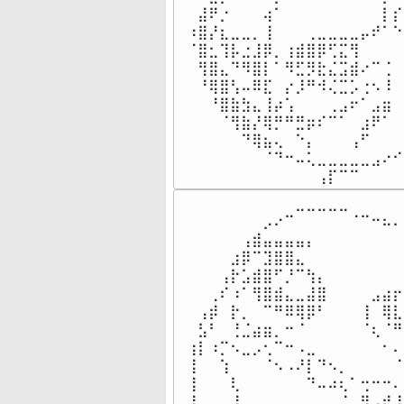
⠀⣼⠟⡐⠀⠀⠀⢴⠁⠀⠀⠀⠀⠀⠀⠀⠀⠀⡇⡎
⠰⣿⡜⣆⣀⣀⡀⢸⠀⠀⠀⢀⣀⣀⣀⣀⡤⠞⠁⠑
⠈⣿⣂⢹⡧⣐⣸⡿⡀⢰⣾⣿⡿⢋⣍⢻⠀⠀⠀⠀
⠀⢻⣿⣄⠙⠻⣿⡇⠁⠻⣋⡻⣗⣌⣩⣾⠔⠉⢈⠀
⠀⠘⢿⣿⢣⠤⠿⣏⠀⡔⡸⠛⠺⢌⣉⡡⢐⠢⠸⠀
⠀⠀⠘⣿⣷⣳⣄⢸⡴⢡⠀⠀⠀⢀⣠⠖⠁⣠⣶⠀
⠀⠀⠀⠈⢻⣷⡜⢿⡛⠛⣛⡶⠎⠉⠁⠀⣰⠟⠁⠀
⠀⠀⠀⠀⠀⠙⢿⣦⢄⠀⠑⡄⠀⠀⠀⢠⠋⠀⠀⠀
⠀⠀⠀⠀⠀⠀⠀⠈⠙⠒⠤⢅⣀⣀⣀⣀⣀⣠⠔⠊
⠀⠀⠀⠀⠀⠀⠀⠀⠀⠀⠀⠀⢠⡏⠉⠉⠀⠀⠀⠀
⠀⠀⠀⠀⠀⠀⠀⠀⠀⠀⣀⣀⣀⣀⣀⠀⠀⠀⠀⠀
⠀⠀⠀⠀⠀⠀⠀⡠⠔⠉⠀⠀⠀⠀⠀⠈⠉⠒⠦⠄
⠀⠀⠀⠀⠀⢠⣾⣤⣤⣤⣤⡄⠀⠀⠀⠀⠀⠀⠀⠀
⠀⠀⠀⠀⣰⡿⠉⣹⣿⣿⣄⠀⠀⠀⠀⠀⠀⠀⠀⠀
⠀⠀⠀⢠⡗⣡⣾⣿⠋⡘⠉⢳⡄⠀⠀⠀⠀⠀⠀⠀
⠀⠀⢀⠎⠰⠁⢻⣿⣾⣄⣀⣼⣿⠀⠀⠀⠀⣠⣴⡖
⠀⢠⡾⠀⡗⡀⠀⠉⠛⠿⢿⡿⠃⠀⠀⠀⢸⠀⢿⣇
⠀⣣⠃⠀⢘⣈⣴⣶⡀⠒⠈⠀⠀⠀⠀⠀⠈⢆⠈⠛
⢰⡇⠰⡉⠢⣀⡠⢂⠉⠒⠠⣀⠀⠀⠀⠀⠀⠀⠂⠄
⢸⠀⠀⢱⠀⠀⠀⠈⠢⠠⠜⡇⠙⠢⡀⠀⠀⠀⠀⠈
⢸⠀⠀⠀⢇⠀⠀⠀⠀⠀⠀⠙⠤⠴⢆⠁⢒⠒⠒⠄
⣸⠀⠀⠀⢸⠀⠀⠀⠀⠀⠀⠀⠀⠀⠈⠀⠻⠠⠞⢸