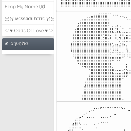
⣿⣿⣿⣿⣿⣿⣿⣿⣿⣿⣿⣿⣿⣿⣿⣿⣿⣿⣿⣿
Pimp My Name ಠ͜ಠ
⠀⠀⠀⠀⠀⣀⣤⣶⣾⣿⣿⠉⠐⠒⠠⢄⡀⠀
웃유 мєѕѕяσυℓєттє 유웃
⠀⠀⢀⣾⣿⣿⣿⣿⣿⣿⣿⡇⠀⠀⠀⠀⠈⠑
⠀⢀⣾⣿⣿⣿⣿⣿⣿⣿⣿⢡⡆⢾⠐⠄⠀⠤
♡ ♥ Odds Of Love ♥ ♡
⠀⣼⣿⣿⣿⣿⣿⣿⣿⡿⣿⣟⠓⡞⢳⡖⣒⡂
⠀⣿⣿⣿⣿⣿⣿⣿⣿⣬⣿⡞⠀⠣⡹⣼⣛⡂
αηυη¢ισ
⢸⣿⣿⣿⣿⣿⣿⣿⣿⣿⣿⣿⣡⣶⣬⡷⡄⠀
⠸⣿⣿⣿⣿⣿⣿⣿⣿⣿⣿⣏⣘⣛⣀⡀⢹⡀
⠀⢻⣿⣿⣿⣿⣿⣿⣿⣿⣿⣯⣤⣬⣭⠟⠘⠇
⠀⠀⠻⣿⣿⣿⣿⣿⣿⣿⣿⣿⠉⠈⠁⠀⡀⠀
⠀⠀⠀⠈⠙⠻⣿⣿⣿⣿⣿⣿⣦⣀⣀⡠⢇⣠
⠀⠀⠀⠀⠀⢠⣿⣿⣿⣿⣿⣿⣷⣶⣶⣾⡿⠛
⠀⠀⠀⠀⢀⣿⣿⣿⣿⣿⣿⣿⣿⣿⣿⠁⠀⠀
⠀⠀⠀⠀⣼⣿⣿⣿⣿⣿⣿⣿⣿⣿⣿⠀⠀⠀
⠀⠀⠀⠀⣿⣿⣿⣿⣿⣿⣿⣿⣿⣿⣿⠀⠀⠀
⠀⠀⠀⢸⣿⣿⣿⣿⣿⣿⣿⣿⣿⣿⣿⡀⠀
⠀⠀⠀⠀⠀⠀⠀⠀⠀⢀⣀⡤⠤⠤⠤⠤⠤⢄⡀⠀
⠀⠀⠀⠀⠀⠀⢀⠄⠊⠁⠀⠀⠀⠀⠀⣀⠀⠀⠀⠉
⠀⠀⠀⠀⣠⡖⠁⠐⠒⠂⠀⠐⠒⠂⠁⠀⠀⠀⠀⠀
⠀⠀⠀⣴⣿⠣⠠⠄⠀⠠⠐⠈⠉⠁⠀⠀⠀⠀⠀⠀
⠀⠀⣼⡏⠉⠉⠂⠀⡀⠀⠁⠀⠀⠀⠀⠀⠀⠀⡆⠀