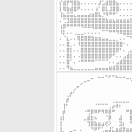
⡎⣾⡟⢻⣿⣷⠄⠄⠄⠄⠄⡼⣡⣾⣿⣿⣦⠄⠄⠄⠄
⡇⢿⣷⣾⣿⠟⠄⠄⠄⠄⢰⠁⣿⣇⣸⣿⣿⠄⠄⠄⠄
⢸⣦⣭⣭⣄⣤⣤⣤⣴⣶⣿⣧⡘⠻⠛⠛⠁⠄⠄⠄⠄
⠄⢉⣹⣿⣿⣿⣿⣿⣿⣿⣿⣿⣿⣷⣶⣦⣶⣶⣶⣶⣿
⢰⡿⠛⠛⠛⠛⠻⠿⠿⢿⣿⣿⣿⣿⣿⣿⣿⣿⣿⣿⣿
⠸⡇⠄⠄⢀⣀⣀⠄⠄⠄⠄⠄⠉⠉⠛⠛⠻⠿⣿⣿⣿
⠄⠈⣆⠄⠄⢿⣿⣿⣿⣷⣶⣶⣤⣤⣀⣀⡀⠄⠄⠉⢻
⠄⠄⣿⡀⠄⠸⣿⣿⣿⣿⣿⣿⣿⣿⣿⣿⣿⣿⠂⠄⢠
⠄⠄⣿⡇⠄⠄⣿⣿⣿⣿⣿⣿⣿⣿⣿⣿⡿⠃⠄⢀⣼
⠄⠄⣿⡇⠄⠠⣿⣿⣿⣿⣿⣿⣿⣿⡿⠋⠄⠄⣠⣾⣿
⠄⠄⣿⠁⠄⠐⠛⠛⠛⠛⠉⠉⠉⠉⠄⠄⣠⣾⣿⣿⣿
⠄⠄⠻⣦⣀⣀⣀⣀⣀⣀⣤⣤⣤⣤⣶⣾⣿⣿⣿⣿
⠀⠀⠀⠀⠀⠀⠀⠀⠀⣀⠀⠤⠤⠒⠖⠒⠦⠤⠤⣀⡀
⠀⠀⠀⠀⠀⠀⡠⠒⠉⠀⠀⠀⠀⠀⠀⠀⠀⠀⠀⠀⠈
⠀⠀⠀⠀⡠⠋⠀⠀⠀⠀⠀⠀⠀⠀⠀⠀⠀⠀⠀⠀⠀
⠀⠀⢀⡞⠁⠀⠀⠀⠀⠀⠀⠀⠀⠀⠀⠀⠀⠀⠀⠀⠀
⠀⠀⡾⠀⠀⠀⠀⠀⠀⠀⠀⠀⠀⠀⠀⢀⣀⣀⣀⣀⠀
⠀⢸⠃⠀⠀⠀⠀⠀⠀⠀⠈⠉⠉⠉⢀⡴⠾⠆⠀⠀⠀
⠀⡾⠀⠀⠀⠀⠀⠐⢛⡿⠿⠟⠻⠿⡿⠛⠀⠀⠀⠛⣿
⢰⡇⠀⠀⠀⠀⠀⣀⣾⣗⠦⠀⠀⠈⡿⠀⠀⣼⠀⠀⣿
⢸⠀⠀⠀⠀⠀⠀⠀⢹⣿⣷⣶⣴⢞⠕⠀⠀⣹⡆⠀⠙
⢸⡀⠀⣀⠤⠀⠄⠀⠀⠙⠟⠋⢁⣤⣼⣅⣶⣾⡿⣶⡶