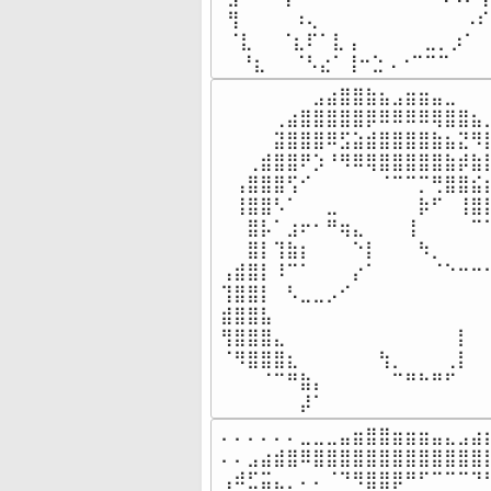
⢻⠀⠀⠀⠀⠰⢄⠀⠀⠀⠀⠀⠀⠀⠀⠀⠀⠀⠠⠎
⠈⣇⠀⠀⠈⣆⠏⠁⣇⢠⠀⠀⠀⠀⠀⣀⡀⡰⠁⠀
⠀⠘⣆⠀⠀⠈⠣⣔⠁⢸⠒⣑⠠⠐⠉⠉⠉⠀⠀⠀
⠀⠀⠀⠀⠀⠀⠀⣠⣴⣿⣿⣷⣦⣠⣶⣶⣤⣀⠀⠀⠀
⠀⠀⠀⠀⢀⣴⣿⣿⣿⣿⣿⡿⠿⠿⠿⠿⢿⣿⣿⣦⣀
⠀⠀⠀⠀⣽⣿⣿⣿⠿⣫⣵⣾⣿⣿⣿⣿⣷⣦⣝⠻⡿
⠀⠀⢀⣾⣿⣿⠟⡱⠘⠻⠿⢿⣿⣿⣿⣿⣿⣷⡾⣷⡿
⠀⢠⣿⣿⣿⢫⠊⠀⠀⠀⠀⠀⠈⠉⠉⡉⢛⣿⣿⣮⣾
⠀⢸⣿⣿⠣⠁⠀⠀⣀⠀⠀⠀⠀⠀⠀⡷⠋⠀⢸⣿⣿
⠀⠀⣿⡧⠁⣰⠖⠂⠛⢶⣄⠀⠀⠀⢸⠀⠀⠀⠀⠉⠉
⠀⠀⣿⡇⢹⣷⡆⠀⠀⠀⠑⡇⠀⠀⠀⠳⡀⠀⠀⠀⠀
⢠⣾⣿⡇⠸⠉⠁⠀⠀⠀⡔⠁⠀⠀⠀⠀⠈⠑⠒⠒⠒
⢹⣿⣿⡇⠀⠣⣀⣀⡠⠊⠀⠀⠀⠀⠀⠀⠀⠀⠀⠀⠀
⣾⣿⣿⣧⠀⠀⠀⠀⠀⠀⠀⠀⠀⠀⠀⠀⠀⠀⠀⠀⠀
⢻⣿⣿⣿⣄⠀⠀⠀⠀⠀⠀⠀⠀⠀⠀⠀⠀⠀⡇⠀⠀
⠈⠻⣿⣿⣿⣆⠀⠀⠀⠀⠀⠀⢳⡀⠀⠀⠀⢀⡇⠀⠀
⠀⠀⠀⠈⠉⠛⣷⡄⠀⠀⠀⠀⠀⠉⠛⠓⠛⠋⠀⠀⠀
⠀⠀⠀⠀⠀⠀⡼⠁⠀⠀⠀⠀⠀⠀⠀⠀⠀⠀⠀⠀
⠄⠄⠄⠄⠄⠄⣀⣀⣀⣤⣶⣿⣿⣶⣶⣶⣤⣄⣠⣴⣶
⠄⠄⣠⣴⣾⣿⠿⣿⣿⣿⣿⣿⣿⣿⣿⣿⣿⣿⣿⣿⣿
⢠⠾⣋⣭⣄⡀⠄⠄⠈⠙⠻⣿⣿⡿⠛⠋⠉⠉⠉⠙⠛