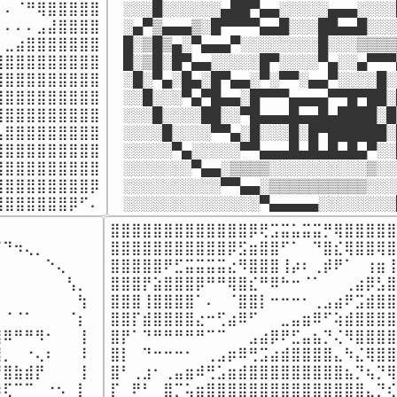
⠄⠈⠛⢿⣿⣿⣿⣿⣿

░░░█░░░░░░▄██▀▄▄░░░░░▄▄▄░░░░
⠄⠄⠄⣠⣼⣿⣿⣿⣿

░▄▀▒▄▄▄▒░█▀▀▀▀▄▄█░░░██▄▄█░░░
⣀⣴⣿⣿⣿⣿⣿⣿⣿

█░▒█▒▄░▀▄▄▄▀░░░░░░░░█░░░▒▒▒▒
⣿⣿⣿⣿⣿⣿⣿⣿⣿

█░▒█░█▀▄▄░░░░░█▀░░░░▀▄░░▄▀▀▀
⣿⣿⣿⣿⣿⣿⣿⣿⣿

░█░▀▄░█▄░█▀▄▄░▀░▀▀░▄▄▀░░░░█░
⣿⣿⣿⣿⣿⣿⣿⣿⣿

░░█░░░▀▄▀█▄▄░█▀▀▀▄▄▄▄▀▀█▀██░
⣿⣿⣿⣿⣿⣿⣿⣿⣿

░░░█░░░░██░░▀█▄▄▄█▄▄█▄████░█
⣿⣿⣿⣿⣿⣿⣿⣿⣿

░░░░█░░░░▀▀▄░█░░░█░█▀██████░
⣿⣿⣿⣿⣿⣿⣿⣿⣿

░░░░░▀▄░░░░░▀▀▄▄▄█▄█▄█▄█▄▀░░
⣿⣿⣿⣿⣿⣿⣿⣿⣿

░░░░░░░▀▄▄░▒▒▒▒░░░░░░░░░░▒░░
⣿⣿⣿⣿⣿⣿⣿⣿⡿

░░░░░░░░░░▀▀▄▄░▒▒▒▒▒▒▒▒▒▒░░░
⣿⣿⣿⣿⣿⣿⣿⡿⠋⠄
░░░░░░░░░░░░░░▀▄▄▄▄▄░░░░░░░░
⠀⠀⠀⠀⠀⠀⠀⠀

⣿⣿⣿⣿⣿⣿⣿⣿⣿⣿⣿⣿⣿⡿⢟⣩⣭⣥⣭⣭⡛⢿⣿⣿⣿⣿⣿
⠙⠲⢄⡀⠀⠀⠀⠀

⣿⣿⣿⣿⣿⣿⣿⣿⣿⣿⣿⡿⣫⣶⣿⣿⠋⠁⠀⠙⣿⣎⢿⣿⣿⢿⣿
⠀⠀⠀⠀⠑⢄⠀⠀⠀

⣿⣿⣿⣿⣿⠟⣋⣭⣭⣭⣭⣔⠻⣿⣿⣿⢸⡴⠆⢀⡾⠟⠁⠀⢰⣶⢸
⠀⠀⠀⠀⠀⠀⢣⡀⠀

⣿⣿⣿⡟⣵⣿⣿⣿⡿⠛⠛⢿⣿⣎⠛⠿⠓⠒⠈⠁⠀⠀⢀⣴⡿⣣⣿
⠀⠀⠀⠀⠀⠀⠀⢳⠀

⣿⣿⣿⢸⣿⣿⣿⣿⠁⠄⠀⠈⣿⣿⡇⠒⠒⠒⠂⢀⣠⣴⠟⣩⣾⣿⣿
⠈⠈⠁⠀⠀⠀⠈⡆

⣿⣿⡏⣾⣿⣿⣿⣿⣔⠒⢋⣴⠿⠋⠀⠀⣀⣤⣶⠿⠋⢵⣾⣿⣿⣿⣿
⠿⠛⠛⠻⠂⠀⠀⢸

⣿⡟⠁⠙⠛⠛⠛⠛⠛⠉⠉⠀⠀⣠⣴⡿⠟⣋⣤⣦⡙⢌⠻⣿⣿⣿⣿
⡀⠀⠐⢄⠆⠀⠀⠸

⣿⡇⠀⠙⠒⠒⠒⠂⠀⢀⣠⡶⠿⢛⣩⣴⣾⣿⣿⣿⣿⣄⠳⣌⢿⣿⣿
⣿⣷⣾⡟⠀⠀⠀⢸

⣿⠃⢀⣰⠂⢀⣤⣶⠾⢛⣡⣶⣾⣿⣿⣿⣿⣿⣿⣿⣿⣿⣦⡙⢦⡙⢿
⢏⠉⠉⠀⠐⠢⠀⡇

⡏⠀⠟⠃⠀⣿⡉⢥⣶⣿⣿⣿⣿⣿⣿⣿⣿⣿⣿⣿⣿⣿⣿⣿⣄⡙⢎