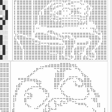
█░░

⡏⣿⣿⣿⣿⣿⢸⣿⣿⣿⣿⡿⢋⣩⠭⠭⡙⢋⣭⠶⠒⠒⢍⡘⠻⣿⣿⣿⣿⣿⣿

░█░

⡇⣿⣿⣿⣿⣿⢸⣿⣿⡿⣋⣴⣯⡴⠚⠉⡡⠤⢄⣉⣅⡤⠄⢀⢺⡌⣻⣿⣿⣿⣿

▒░█

⡇⣿⣿⣿⣿⣿⢸⣿⡏⡆⣿⣿⣉⣐⢴⣿⠈⠈⢀⠟⡿⠷⠄⢠⢎⢰⣿⣿⣿⣿⣿

▄▒█

⡇⣿⣿⣿⣿⣿⢸⣿⢸⣿⣿⣿⡫⣽⣒⣤⠬⠬⠤⠭⠭⢭⣓⣒⡏⣾⣿⣿⣿⣿⣿

░█░

⡇⣿⣿⣿⣿⣿⢸⡿⢸⣿⣿⣿⣿⣷⣾⣾⣭⣭⣭⣭⣭⣵⣵⡴⡇⠉⠹⣿⣿⣿⣿

█░░

⡇⣿⣿⣿⣿⣿⢸⠠⠄⠉⠉⠛⠛⠛⠛⠛⠊⠉⠉⠉⠉⠁⠄⠄⠄⠠⢤⡸⣿⣿⣿

░░░

⢇⡻⠿⣿⣿⣿⠘⣠⣤⣤⣀⡚⠿⢦⣄⡀⠤⠤⠤⣤⣤⣤⣤⣤⣤⣄⣘⠳⣭⢻⣿

█░░

⣎⢿⣿⣶⣬⣭⣀⠛⢿⣿⣿⣿⣷⣶⣬⣙⡳⠟⢗⣈⠻⠛⠛⠛⠛⢿⣿⣿⣦⢸⣿

█░░

⣿⣆⢿⣿⣿⣿⣽⣛⣲⠤⠤⢤⣤⣤⣤⣀⡙⣿⣿⣿⠇⣤⣤⣤⡶⢰⣿⣿⠃⣼⣿

░█░

⣿⣿⣆⢿⣿⣿⣿⣿⣿⣿⣿⣿⣶⣶⣶⣶⡖⣸⣿⡟⣠⣶⣶⡖⣠⣿⡿⣡⣾⣿⣿

░█░

⣿⣿⣿⢸⣿⣿⣿⣿⣿⣿⣿⣽⣛⣛⡻⣿⠇⣿⣿⠃⣿⣟⡭⠁⣿⣯⣄⢻⣿⣿⣿

█░░
⣿⣿⣿⢸⣿⣿⣿⣿⣿⣿⣿⣿⣿⣿⡇⣿⣷⣭⣙⠗⣸⣿⡇⣾⣮⣙⡛⣸⣿⣿⣿
⣿⣿⣿

⠀⠀⠀⠀⠀⠀⠀⠀⠀⢀⣀⣤⣴⣶⣶⣶⣿⣿⣿⣷⢶⣆⠀⠀⠀⠀⠀⠀⠀⠀

⣿⣿⣿

⠀⠀⠀⠀⠀⠀⠀⣠⠟⠉⠁⠀⠀⠀⠉⣍⣿⡿⠛⠓⠀⠉⠳⡀⠀⠀⠀⠀⠀⠀

⣿⣿⣿

⠀⠀⠀⠀⠀⣠⠞⠁⠀⠀⠀⠀⠀⠀⢸⣿⣿⡇⠀⣀⣀⣀⠀⠹⣦⡀⠀⠀⠀⠀

⣿⣿⣿

⠀⠀⠛⣛⡿⠿⠶⢶⣦⣄⠀⠀⠀⠀⣿⣿⠟⣡⠞⠋⢁⡈⠻⣦⣿⣿⡄⠀⠀⠀

⣿⣿⣿

⠀⢠⣾⠃⠀⠀⢀⣀⣙⣏⠀⠀⠀⠀⣿⡟⣰⠋⠀⠀⠀⠷⣤⡼⢻⣿⣇⠀⠀⠀

⣿⣿⣿

⠀⣼⠃⠀⢠⠞⠉⠀⠀⠉⢻⣦⠀⠀⠉⠁⢣⡀⠀⠀⠀⠀⠀⠀⠀⣧⠹⣦⠀⠀

⣿⣿⣿

⢠⡟⠀⠀⠎⣙⣷⠀⠀⠀⠀⢉⡇⠀⠀⠀⠈⠳⣄⡀⠀⠀⠀⠀⢀⡚ ⠀⢻⣧⠀

⣿⣿⣿

⢸⠇⠀⠀⣿⠉⠁⠀⠀⠀⢠⠞⣠⠞⣍⠉⣩⣉⢻⠿⣓⡒⠒⠒⠋⠀⠈⢿⡇

⣿⣿⣿

⢸⠀⠀⠀⠘⢦⡀⠀⢀⡴⠋⡴⣇⠀⢹⠲⠧⠉⠁⠀⠀⠉⠛⠛⠳⡀⠀⠀⢸⡇

⢻⣿⣿

⣾⠀⠀⠀⠀⠀⠀⠈⠉⠀⢰⣇⡽⠓⠚⠀⠀⠀⠀⠀⠀⠀⠀    ⠀⠀⠱⡄⠀⠀⡇
