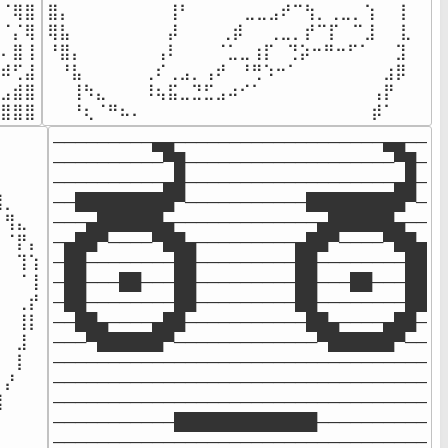
⠈⢿⣿

⣿⡄⠀⠀⠀⠀⠀⠀⠀⠀⢸⠃ ⠀⠀⠀⠀⣀⣀⣠⠞⠉⢳⡀⢀⣀⡀⢱⠀⠀⡇

⠈⡌⢿

⢿⣧⠀⠀⠀⠀⠀⠀⠀⠀⡼⠀ ⠀⠀⢀⡾⠀⠀⢀⣀⡀⡞⠉⡏⠀⠉⣸⠀⠀⣇

⠄⣿⢸

⠘⣿⡄⠀⠀⠀⠀⠀⠀⢠⠇⠀⠀⠀⠈⣁⣀⢰⡏⠀⢙⡵⠒⠛⠒⠋⠁⠀⠀⣹

⠾⢋⣼

⠀⠘⣧⠀⠀⠀⠀⠀⢀⠎⢀⣠⡀⢠⠞⠀⠘⢛⠱⠒⠁⠀⠀⠀⠀⠀⠀⠀⣰⡿

⣠⣾⣿

⠀⠀⢸⠳⣄⠀⠀⠀⠸⢦⣯⣀⣙⣋⣠⠴⠊⠁⠀⠀⠀⠀⠀⠀⠀⠀⠀⢠⡟⠀

⣿⣿⣿
⠀⠀⠘⢆⠈⠛⠦⠄⠀⠀⠀⠀⠀⠀⠀⠀⠀⠀⠀⠀⠀⠀⠀⠀⠀⠀⠀⡾⠁⠀
⠀⠀⠀

─────────▄▄───────────────────▄▄──

⠀⠀⠀

──────────▀█───────────────────▀█─

⠀⠀⠀

──────────▄█───────────────────▄█─

⡀⠀⠀

──█████████▀───────────█████████▀─

⢻⣄⠀

───▄██████▄─────────────▄██████▄──

⠈⡟⡄

─▄██▀────▀██▄─────────▄██▀────▀██▄

⠀⢹⢱

─██────────██─────────██────────██

⠀⠈⢸

─██───██───██─────────██───██───██

⠀⢀⡞

─██────────██─────────██────────██

⠀⢸⡇

──██▄────▄██───────────██▄────▄██─

⠀⣸⠀

───▀██████▀─────────────▀██████▀──

⠀⡇⠀

──────────────────────────────────

⡜⠀⠀

──────────────────────────────────

⠀⠀⠀

──────────────────────────────────

⠀⠀⠀

───────────█████████████──────────

⠀⠀⠀

──────────────────────────────────
