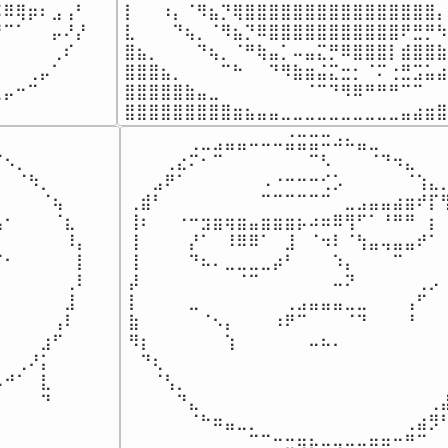
⠿⢿⡶⠆⣠⢠⠃

⡇⠀⠀⠰⡄⠈⠻⣦⡙⢿⣿⣿⣿⣿⣿⣿⣿⣿⣿⣿⣿⣿⣿⣿⣿⣿⡄
⠉⠁⠀⠀⡤⠜⡜⠀

⣇⠀⠀⠀⠙⢦⡀⠈⠻⣦⡙⠿⣿⣿⣿⣿⣿⣿⣿⣿⣿⣿⣿⠟⣛⡛⠳
⠀⠀⠀⠀⢀⠎⠀⠀

⣿⣦⡀⠀⠀⠀⠙⢦⡀⠈⠛⢷⣤⡁⠤⣤⣍⡛⠿⣿⣿⣿⡇⣾⣿⣿⣷
⠀⠀⢀⡤⠁⠀⠀⠀

⣿⣿⣿⣦⡀⠀⠀⠀⠉⠓⠀⠀⠙⠻⣷⣶⣬⣍⣒⡂⠈⠍⢐⣛⣩⣥⣴
⡤⠒⠉⠀⠀⠀⠀⠀

⣿⣿⣿⣿⣿⣷⣤⣀⠀⠀⠀⠀⠀⠀⠀⠈⠉⠙⠻⠿⠛⠛⠛⠉⠉⠀⠀
⠀⠀⠀⠀⠀⠀⠀⠀⠀
⣿⣿⣿⣿⣿⣿⣿⣿⣿⣶⣦⣤⣤⣀⣀⣀⣀⣀⣀⣀⣀⣀⣀⣤⣴⣶⣿
⠀⠀⠀⠀⠀⠀⠀

⠀⠀⠀⠀⠀⢀⣀⣠⣤⣤⠤⠤⠤⣬⣭⣭⠭⠴⠦⣤⣀⠀⠀⠀⠀⠀⠀
⠢⡀⠀⠀⠀⠀⠀

⠀⠀⠀⢀⣔⠍⠂⠉⠀⠀⠀⠀⠀⠀⠀⠉⠣⠀⠀⠀⠈⠙⠲⣄⠀⠀⠀
⠀⠈⠳⡀⠀⠀⠀

⠀⠀⣠⠟⠁⠀⠀⠀⠀⠀⠀⠠⠐⠒⠒⠒⢊⡡⠀⠀⠀⠀⠀⠈⢱⣄⡀
⠀⠀⠀⠈⢦⠀⠀

⢀⣾⠃⠀⠀⠀⠀⠀⠀⠀⠀⠉⠉⠉⠉⠉⠉⠀⣀⣠⣤⣤⣴⣶⠞⡏⢻
⠂⠀⠀⠀⠈⣆⠀

⢸⠆⠀⠀⠐⠒⣲⣶⢶⣶⣤⣶⣶⣶⡦⠴⠶⠿⢻⠋⠁⠘⠛⠛⠀⡆⠀
⠀⠀⠀⠀⠀⠸⡄

⢸⠀⠀⠀⠀⡜⠁⠀⠸⠿⠿⠁⠀⣸⠀⠈⠲⠇⠈⢳⣤⢤⣤⣤⠞⠁⠀
⠂⠀⠀⠀⠀⠀⡇

⢸⠀⠀⠀⠀⠙⠦⠄⣀⣀⣀⣀⡴⠃⠀⠀⠀⠱⡄⠀⠀⠀⠉⠀⠀⠀⠀
⠀⠀⠀⠀⠀⢀⠇

⡼⠀⠀⠀⠀⠀⠀⠀⠀⠈⠉⠀⠀⠀⠀⠀⠀⠤⠝⠀⠀⠀⠀⠀⢀⡠⠀
⠀⠀⠀⠀⠀⣸⠀

⡇⠀⠀⠀⠀⣀⠀⠀⠀⠀⠀⠀⠀⢀⣠⣤⣤⣤⣀⣀⠀⠀⠀⢠⠋⠀⠀
⠀⠀⠀⠀⢠⠇⠀

⣷⠀⠀⠀⠀⠀⠈⠢⡄⠀⠀⠀⠰⠟⠉⠀⠀⠀⠈⠙⠀⠀⠀⠘⠀⠀⠀
⠀⠀⠀⣰⠋⠀⠀

⠻⡆⠀⠀⠀⠀⠀⠀⢱⠀⠀⠀⠀⠀⠀⠤⠦⠄⠀⠀⠀⠀⠀⠀⠀⠀⠀
⠀⢀⠜⡅⠀⠀⠀

⠀⠙⢆⠀⠀⠀⠀⠀⠀⠀⠀⠀⠀⠀⠀⠀⠀⠀⠀⠀⠀⠀⠀⠀⠀⠀⠀
⠚⠁⠀⣇⠀⠀⠀

⠀⠀⠈⢣⡀⠀⠀⠀⠀⠀⠀⠀⠀⠀⠀⠀⠀⠀⠀⠀⠀⠀⠀⠀⠀⠀⠀
⠀⠀⠀⠙⠀⠀⠀

⠀⠀⠀⠀⠙⣄⠀⠀⠀⠀⠀⠀⠀⠀⠀⠀⠀⠀⠀⠀⠀⠀⠀⠀⠀⢀⣼
⠀⠀⠀⠀⠀⠀⠀

⠀⠀⠀⠀⠀⠈⠓⠶⣤⣀⡀⠀⠀⠀⠀⠀⠀⠀⠀⠀⠀⠀⠀⢀⣴⡻⠃
⠀⠀⠀⠀⠀⠀⠀

⠀⠀⠀⠀⠀⠀⠀⠀⠀⠀⠉⠉⠒⣒⢶⡦⠤⢤⠤⠤⠶⠶⠒⠛⠉⠀⠀