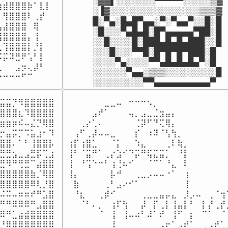
░▓▓▌░░░░░░░▀▀▀▀▀░░░░░▒▓

⣾⣿⣿⣿⡷⠁⣇⡇

░▐▓░░░░░░░░░░░░░░░░▒▒▒▓

⢻⣿⣿⣿⠇⢀⡞⠀

█░▀▄░█▄█▀▄▄░▀░▀▄▄▀░░█░█

⣼⣿⣿⣿⠀⢿⠀⠀

░█░░░▀▄█▄█░█▀▄▄▄▄▄▀██░█

⣿⣿⣿⣿⡄⢸⠀⠀

░░█░░░░█░███▄█▄█▄███░░█

⢹⣿⣿⣿⡇⡘⡇⠀

░░░█░░░▀▀█░█▀█▀█▀███░█

⡭⠽⣛⠟⢡⠃⡇⠀

░░░░▀▄░░░░▀▀▄█▄█▄█▄▀░█

⠀⠀⣠⡲⢄⡼⠃⠀

░░░░░░▀▄▄░▒▒▒░░░░░░░░░█

⠓⠒⠒⠒⠋⠉⠀⠀⠀
░░░░░░░░░▀▀▄▄▄▄▄▄▄▄▄▄▀
⣭⣭⡙⠻⣿⣿⣿⣿⣿

⠀⠀⠀⠀⠀⠀⣀⣀⠤⠀⠒⠒⠒⠢⡀⠀⠀⠀⠀⠀⠀⠀⠀⠀⠀⠀⠀
⣿⣿⣿⣆⠹⣿⣿⣿⣿

⠀⠀⠀⠀⣠⠞⠁⠀⠀⠀⢤⡀⣠⣀⣈⣲⣤⡄⠀⠀⠀⠀⠀⠀⠀⠀⠀
⣶⣶⡶⠮⠤⣌⡙⢿⣿

⠀⠀⢀⡔⢁⠄⠀⠀⠀⠀⠀⢈⡽⠋⠙⢍⢿⡄⠀⠀⠀⠀⠀⠀⠀⠀⠀
⡒⣤⡭⡉⠩⣥⣰⠂⠹

⠀⢠⠋⢀⡼⠤⠤⣀⠀⠀⠀⡎⠀⠰⠽⠈⢣⢳⡀⠀⠀⠀⠀⠀⠀⠀⠀
⣿⣿⠄⠁⠃⢸⣿⣿⡧

⢰⡏⢰⣿⣁⠀⠀⠈⡅⠀⠀⠱⣄⠀⠀⠀⢀⠇⢷⡀⠀⠀⠀⠀⠀⠀⠀
⣛⣛⣢⣀⣠⣛⡯⢉⣰

⢸⠃⠈⣭⠛⠁⢀⡔⣱⠊⠙⡭⠛⢯⣍⣭⡁⠀⠘⡇⠀⠀⠀⠀⠀⠀⠀
⣛⠻⠛⢛⣛⠉⣴⣿⣿

⢸⠀⠘⢩⠑⠒⠃⢰⢘⠦⠊⠀⠀⠈⠉⠁⠘⣄⠀⠇⠀⠀⠀⠀⠀⠀⠀
⣿⣿⣿⣿⣿⣷⡈⢿⣿

⢸⡄⠀⠀⠀⠀⠀⡧⠚⠀⠀⢀⣀⡠⠤⠤⠐⠁⠀⢰⠀⠀⠀⠀⠀⠀⠀
⣿⣿⣿⣿⣿⠿⢇⡘⣿

⠀⣷⠀⠀⠀⠀⢀⠃⣠⠔⠊⠁⠀⠀⠀⠀⠀⠀⠀⢸⠀⠀⠀⠀⠀⠀⠀
⠬⠭⠤⠶⠶⠞⠛⣡⣿

⠀⠘⣆⠀⠀⢀⡾⠊⠀⠀⠀⠀⢀⣀⣀⣤⡤⣄⠀⡸⡠⠤⠀⢀⠈⢲⠉
⠛⠛⠿⠿⠿⠛⣠⣿⣿

⠀⠀⠈⠃⠄⡀⠀⢰⠏⢳⠀⠀⡼⠀⡏⢀⡇⢸⣤⡇⠃⠀⡇⡜⢀⡞⣰
⠿⠛⣁⣴⣾⣿⣿⣿⣿

⠀⠀⠀⠀⠀⠈⠀⢸⠀⢸⠤⠴⠃⠼⠁⠞⠀⢸⠋⠀⡆⠀⠉⠁⠀⠈⠀
⡘⠿⣿⣿⣿⣿⣿⣿⣿

⠀⠀⠀⠀⠀⠀⠀⢸⠀⠀⠀⠀⠀⠀⠀⡠⠖⠁⡠⠞⠁⠀⢀⡠⠞⢁⣠