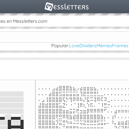
es en Messletters.com
Popular:
Love
Dividers
Memes
Frames
⠄⠄⠄⠄⣠⣴⣿⣿⣿⣷⣦⡠⣴⣶⣶⣶⣦⡀⠄⠄⠄⠄⠄⠄⠄⠄⠄
░░░░░░░

⠄⠄⠄⣴⣿⣿⣫⣭⣭⣭⣭⣥⢹⣟⣛⣛⣛⣃⣀⠄⠄⠄⠄⠄⠄⠄⠄
░░░░░░░

⠄⣠⢸⣿⣿⣿⣿⢯⡓⢻⠿⠿⠷⡜⣯⠭⢽⠿⠯⠽⣀⠄⠄⠄⠄⠄⠄
░░░░░░░

⣼⣿⣾⣿⣿⣿⣥⣝⠂⠐⠈⢸⠿⢆⠱⠯⠄⠈⠸⣛⡒⠄⠄⠄⠄⠄⠄
░░░░░░░

⣿⣿⣿⣿⣿⣿⣿⣶⣶⣭⡭⢟⣲⣶⡿⠿⠿⠿⠿⠋⠄⠄⣴⠶⠶⠶⠶
▄░░▄▄▄░

⣿⣿⣿⣿⣿⢟⣛⠿⢿⣷⣾⣿⣿⣿⣿⣿⣿⣿⣷⡄⠄⢰⠇⠄⠄⠄⠄
░░█░░░█

⣿⣿⣿⣿⣷⡹⣭⣛⠳⠶⠬⠭⢭⣝⣛⣛⣛⣫⣭⡥⠄⠸⡄⣶⣶⣾⣿
░░█▀▀▀█

⠿⣿⣿⣿⣿⣿⣦⣭⣛⣛⡛⠳⠶⠶⠶⣶⣶⣶⠶⠄⠄⠄⠙⠮⣽⣛⣫