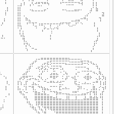
⠀⠘

⢀⣰⠸⠀⢠⠣⠚⣛⡙⠛⠳⠀⠀⠀⠘⠉⠩⠭⠭⠉⠙⠺⠀⠀⠀⡇⡇⠀

⠀⢀⡇

⢸⡇⠀⠀⠠⣄⣀⣀⣀⡤⠂⠀⠀⠀⠀⠤⢄⣀⣀⣤⡤⠄⠀⠀⣰⠁⣷⠀

⠀⠸

⢸⡇⢀⠀⠀⠀⠀⠀⠀⠀⠀⠀⠀⠀⠀⠀⠀⠀⠀⠀⠀⠀⢀⡔⠁⠀⠀⠀⣽⠀

⠀⡆

⢸⡇⠀⠷⣄⠀⠀⠀⠀⠀⠀⠀⠀⠀⠀⠀⠀⠀⣀⣠⣤⠒⠛⠆⠀⠀⠀⢹⠀

⠜⠀

⢸⣇⠀⠘⠉⠹⣉⠰⠶⡒⠒⡖⠒⢒⠞⠋⠙⢏⡠⠜⠁⠑⠀⠀⠀⢸⠀

⠀⠀

⠈⡜⡀⠀⠀⠀⠈⠀⢠⠋⠒⢑⠊⠙⠀⠀⠀⠀⠀⠀⠀⠀⠀⠀⠀⠀⢸⠀

⢠⠀

⠀⢣⣇⠀⠀⠀⠀⠀⠀⠀⠀⡌⠀⠀⠀⠀⠀⠀⠀⠀⠀⠀⠀⠀⠀⠀⢀⡇

⠉⠁

⠀⠀⢻⡀⠀⠀⠀⠀⠀⠀⠀⠃⠀⠀⠀⠀⠀⠀⠀⠀⠀⠀⠀⠀⠀⢀⡼⠀

⠀⠀

⠀⠀⠘⡝⢆⠀⠀⠀⠀⠀⠀⠀⠀⠀⠀⠀⠀⠀⠀⠀⠀⠀⠀⠀⠀⡸⠁⠀

⠀⠀⠀
⠀⠀⠀⠱⠀⠉⠒⠀⠀⠀⠀⠀⠀⠀⠀⠀⠀⠀⠀⠀⠀⠀⠀⠀⢠⠃⠀⠀
⠀⠀

⠀⠀⠀⠀⠀⠀⢀⣀⣤⣤⣤⣤⣤⣤⣤⣤⣤⣄⣀⣀⣀⡀⠀⠀⠀⠀⠀⠀⠀⠀

⠀⠀

⠀⠀⠀⠀⢀⡴⠋⠀⢀⡤⣖⡫⠭⠭⠭⠭⣍⣑⣒⣒⣒⣻⠭⢝⠲⣄⡀⠀⠀⠀

⠀⠀

⠀⠀⠀⢀⡾⠁⠠⢖⡽⣪⡑⠬⡭⠭⢙⡄⠀⠀⠀⢐⠒⠒⠒⢤⠀⠀⠹⡄⠀⠀

⠀⠀

⠀⠀⣠⡞⠁⠀⠀⢈⡜⠁⠁⣠⣭⣄⠐⢈⢦⠀⠀⢠⠒⠈⠉⣩⠉⠲⢄⢷⡀⠀

⠈⠆⠀

⠀⡴⡻⢛⣩⠥⣄⡙⢆⢀⠄⠛⠿⠋⠀⠅⡼⠁⠲⣇⠁⠀⠺⣿⠗⠀⢄⡧⡹⡆

⠀⠸⡀

⢸⢱⢀⡏⠀⣰⣄⡉⠀⠉⠒⠛⠓⠚⣚⡉⠀⠀⠀⢯⣐⠠⠴⠤⠄⡒⠛⢸⢰⡇

⠀⡇

⢸⡄⡈⡇⠉⢻⡀⠙⢳⣦⣄⡉⠉⠁⣏⠤⠦⠄⠀⠀⡽⠇⠄⡀⢀⣿⡄⡊⢲⠇

⠀⠀⡄

⠀⠻⣌⠒⠀⠈⣿⣶⣬⣧⣀⠉⠙⡷⠶⠤⢤⣄⣘⣛⣁⣠⣤⠖⡏⢻⡇⢠⡏⠀

⢀⠁

⠀⠀⠘⢧⠀⠀⣿⣿⣿⣿⣿⣿⣶⣧⣤⣀⣸⣇⣀⣸⣀⣀⣼⣤⣿⣾⣷⠘⡇⠀

⡈⠀

⠀⠀⠀⠘⢧⡀⢸⡿⣿⣿⣿⣿⣿⣿⣿⣿⣿⣿⣿⣿⣿⣿⣿⣿⣿⣿⣿⠀⡇⠀

⠃⠀

⠀⠀⠀⠀⠈⠻⣆⠹⣌⢻⠻⢿⣿⣿⣿⣿⣿⣿⣿⣿⣿⣿⣿⣿⣿⣿⣿⠀⡇⠀

⠀⠀

⠀⠀⠀⠀⠀⠀⠈⢳⡈⠻⣀⠀⠈⡟⠛⠻⢿⣿⣿⣿⣿⣿⣿⣿⣿⣿⣿⠀⡇⠀
