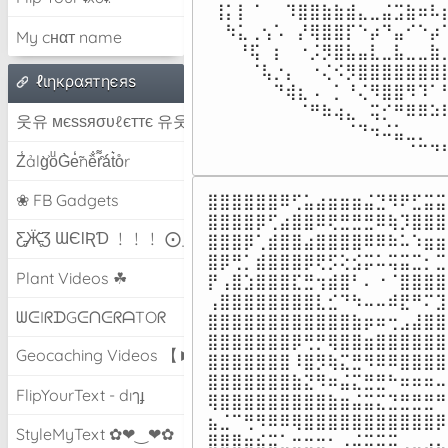
⢸⡅⡇⠈⠀⠀⠹⣿⣿⣷⣷⣾⣄⣀⣬⣩⣷⠶⠧⣶
⠀⠳⣅⢀⢢⠡⠀⡜⢿⣿⣿⡏⠑⡴⠙⣤⠊⠑⡴⠁
My cнαт name
⠀⠀⠘⢯⠀⡆⠀⠐⡨⡻⣿⣧⣤⣇⣀⣧⣀⣀⣷⣠
⠀⠀⠀⠈⢧⡐⡄⠀⠐⢌⠪⡻⣿⣿⣿⣿⣿⣿⣿⣿
ℓιηкραятηєяѕ
⠀⠀⠀⠀⠀⠙⢾⣆⠠⠀⡁⠘⢌⠻⣿⣿⠻⠹⠁⢃
⠀⠀⠀⠀⠀⠀⠀⠈⠛⠷⢴⣄⠀⢭⡊⠛⠿⠿⠵⠯
웃유 мєѕѕяσυℓєттє 유웃
⠀⠀⠀⠀⠀⠀⠀⠀⠀⠀⠀⠈⠙⠲⠬⣥⣀⡀⠀⢀
⠀⠀⠀⠀⠀⠀⠀⠀⠀⠀⠀⠀⠀⠀⠀⠀⠈⠉⠙
Z̾ảlg̀͐oͧG̀e̒̃nȅ̐r͌̑á͑t͛o̊r
❀ FB Gadgets
⣿⣿⣿⣿⣿⣿⠿⢋⣥⣴⣶⣶⣶⣬⣙⠻⠟⣋⣭⣭
⣿⣿⣿⣿⡿⢋⣴⣿⣿⠿⢟⣛⣛⣛⠿⢷⡹⣿⣿⣿
Ƹ̵̡Ӝ̵̨̄Ʒ ƜЄƖƦƊ ﹗﹗﹗ ⨀_⨀
⣿⣿⣿⡿⢁⣾⣿⣿⣴⣿⣿⣿⣿⠿⠿⠷⠥⠱⣶⣶
⣿⡿⢛⡁⣾⣿⣿⣿⡿⢟⡫⢕⣪⡭⠥⢭⣭⣉⡂⣉
Plant Videos ☘
⡟⢠⣿⣱⣿⣿⣿⣏⣛⢲⣾⣿⠃⠄⠐⠈⣿⣿⣿⣿
⢠⣿⣿⣿⣿⣿⣿⣿⣿⣇⣊⠙⠳⠤⠤⠾⣟⠛⠍⣹
ᗯᕮIᖇᗪGᕮᑎᕮᖇᗩTOᖇ
⣿⣿⣿⣿⣿⣿⣿⣿⣿⣿⣿⣿⣷⡶⠶⢒⣠⣼⣿⣿
⣿⣿⣿⣿⣿⣿⣿⡿⢛⡛⢿⣿⣿⣶⣿⣿⣿⣿⣿⣿
Geocaching Videos 【►】
⣿⣿⣿⣿⣿⣿⣿⠸⣿⡻⢷⣍⣛⠻⠿⠿⣿⣿⣿⣿
⣿⣿⣿⣿⣿⣿⣿⣷⣝⠻⠶⣬⣍⣛⣛⠓⠶⠶⠶⠤
FlipYourText - dıๅɟ
⢿⣿⣿⣿⣿⣿⣿⣿⣿⣿⣷⣶⣬⣭⣍⣙⣛⣛⣛⠛
⣦⣈⠉⢛⠻⠿⠿⢿⣿⣿⣿⣿⣿⣿⣿⣿⣿⣿⣿⡿
StyleMyText ✿❤‿❤✿
⣿⣿⣿⣶⣮⣭⣁⣒⣒⣒⠂⠠⠬⠭⠭⠭⢀⣀⣠⣄