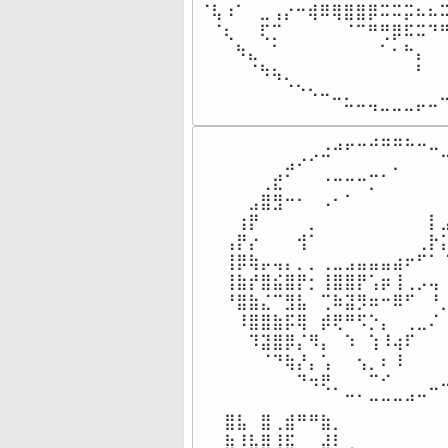
⠈⢧⠰⠁⠀⣀⢠⡔⠒⢾⠿⢿⣿⣿⡿⠭⠭⡭⠦⠦⠭
⠀⠈⢆⠀⠀⢏⡉⠀⠀⠀⠀⠀⠈⠉⠛⢛⡿⠯⠭⠙⠛
⠀⠀⠀⠳⣄⠀⠁⠀⠀⠀⠀⠀⠀⠀⠀⠁⠂⠓⡄⠀⠀
⠀⠀⠀⠀⠈⠳⢦⡀⠀⠀⠀⠀⠀⠀⠀⠀⠀⠀⠃⠀⠀
⠀⠀⠀⠀⠀⠀⠀⠈⠑⠢⠤⣀⡀⠀⠀⠀⠀⠀⠀⠀⣀
⠀⠀⠀⠀⠀⠀⠀⠀⠀⠀⠀⠀⠉⠉⠙⠒⠒⠒⠋⠉
⠀⠀⠀⠀⠀⠀⠀⠀⢀⣠⡤⠤⠴⠶⠶⠦⠤⣀⠀
⠀⠀⠀⠀⠀⣠⠔⠊⠉⠀⠀⠀⠀⠀⡀⠀⠀⠀⠉
⠀⠀⠀⢀⣞⠁⠀⠀⠐⠒⠒⠒⡉⠁⠀⠀⠀⠀⠀
⠀⠀⣠⣿⣻⠒⠂⠀⠠⠂⠁⠀⠀⠀⠀⠀⠀⠀⠀
⠀⢰⡟⠀⠀⠀⠀⡀⠀⠀⠀⠀⠀⠀⠀⠀⠀⡇⣠
⢠⡟⡔⠀⠀⠀⢺⠁⠀⠀⠀⠀⠀⠀⠀⠀⢀⡗⡅
⢸⡿⢷⡤⢤⡄⡀⡀⢀⣀⣠⣤⣤⣤⣴⠖⠋⠁⠈
⢸⣷⡞⣿⣮⣿⡟⡂⢸⣿⣿⡟⢡⡶⢸⢀⡠⢤⠀
⠘⣿⣷⣌⠉⣻⣧⠀⢉⠷⣽⡻⠶⠒⠿⠋⠀⠘⡀
⠀⠸⣿⣿⣷⡯⢿⠀⡾⢟⠛⠫⡑⡄⠀⢀⣀⠌⠀
⠀⠀⠹⣽⣿⡿⡌⠻⡄⠀⠱⠀⢱⠸⢴⠏⠀⠀⠀
⠀⠀⠀⠈⠙⢷⡜⡄⢡⠀⠀⢢⡀⠆⠸⠀⠀⠀⠀
⠀⠀⠀⠀⠀⠀⠙⠲⢟⡀⠀⠀⠉⠊⠀⠀⠀⣀⠤
⠀⠀⠀⠀⠀⠀⠀⠀⠀⠀⠉⠁⠒⠒⠒⠚⠉⠀⠀
⣿⣧⠀⣿⢀⣾⠛⠛⣷⡀⠀⠀⠀⠀⠀⠀⠀⠀⠀
⣷⠸⣧⣿⢸⣯⠀⠀⣼⠇⢀⠀⠀⠀⠀⠀⠀⠀⠀