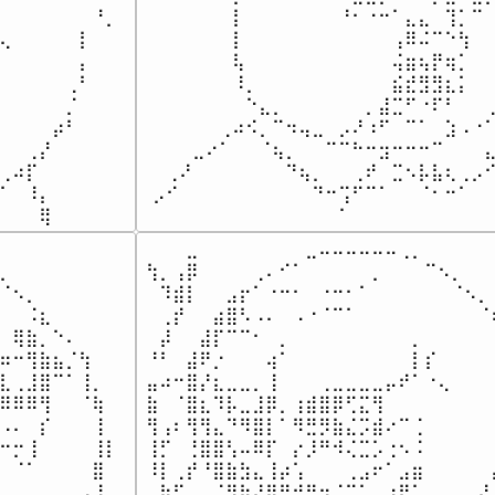
⠀⠀⠀⠀⠀⠀⠀⠘⡀

⠀⠀⠀⠀⠀⠀⡇⠀⠀⠀⠀⠀⠀⠀⠘⠂⠐⠒⠁⣄⣄⠀⢹⡁⠉⠀
⢄⠀⠀⠀⠀⠀⡇

⠀⠀⠀⠀⠀⠀⡇⠀⠀⠀⠀⠀⠀⠀⠀⠀⠀⠀⢠⠿⠬⠉⠑⢳⠀⠀
⠀⠀⠀⠀⠀⠀⡄

⠀⠀⠀⠀⠀⠀⢧⠀⠀⠀⠀⠀⠀⠀⠀⠀⠀⠀⢬⣶⢦⡟⢶⡁⠀⠀
⠀⠀⠀⠀⠀⢀⠃

⠀⠀⠀⠀⠀⠀⠸⡀⠀⠀⠀⠀⠀⠀⠀⠀⠀⠀⣮⣞⣻⣻⣆⡅⠀⠀
⠀⠀⠀⠀⠀⡈⠀

⠀⠀⠀⠀⠀⠀⠀⠑⣄⡀⠀⠀⠀⠀⠀⠀⡀⣼⣉⠋⠐⠏⠃⠀⠀⢀
⠀⠀⠀⠀⡴⠃⠀

⠀⠀⠀⠀⠀⢀⠴⠪⡀⠉⠲⢤⣀⠀⡠⠜⠰⠋⠀⠉⠁⠀⣱⠠⠐⠁
⠀⠀⢀⡜⠀⠀⠀

⠀⠀⠀⣀⠔⠁⠀⠀⠈⢦⡀⠀⠀⠉⠉⠓⠒⣲⠒⠒⠒⠉⠀⠀⠀⣄
⢀⠴⡏⠀⠀⠀⠀

⠀⢀⠜⠀⠀⠀⠀⠀⠀⠀⠙⢦⡀⠀⠀⢀⠞⠀⣉⠢⡧⣧⢆⢀⡠⠊
⠁⠀⠸⡄⠀⠀⠀

⡠⠊⠀⠀⠀⠀⠀⠀⠀⠀⠀⠀⠙⠒⢩⠋⠉⠁⠀⠀⠈⠂⠒⠁⠀⠀
⠀⠀⠀⢿⠀⠀⠀
⠀⠀⠀⠀⠀⠀⠀⠀⠀⠀⠀⠀⠀⠀⠁⠀⠀⠀⠀⠀⠀⠀⠀⠀⠀
⠀⠀⠀⠀⠀⠀⠀⠀⠀

⠀⠀⠀⣀⠀⠀⠀⠀⠀⠀⠀⠀⣀⠤⠤⠤⠤⠤⠤⢀⡀⠀⠀⠀⠀⠀⠀
⡀⠀⠀⠀⠀⠀⠀⠀⠀

⢳⡀⢠⡿⠀⠀⠀⠀⢀⠄⠊⠁⠀⠀⠀⠀⠀⡀⠀⠀⠀⠉⠢⡀⠀⠀⠀
⠈⠢⡀⠀⠀⠀⠀⠀⠀

⠀⠹⣾⡇⠀⠀⣠⡖⠁⠐⠒⠂⠀⠐⠒⠂⠁⠀⠀⠀⠀⠀⠀⠈⠢⡀⠀
⠀⠀⠨⣆⠀⠀⠀⠀⠀

⠀⢀⡞⠀⠀⣴⣿⠣⠠⠄⠀⠠⠐⠈⠉⠁⠀⠀⠀⠀⠀⠀⠀⠀⠀⠈⢆
⠀⢿⣷⡀⠑⠄⠀⠀⠀

⠀⡼⠀⠀⣼⡏⠉⠉⠂⠀⡀⠀⠀⠀⠀⠀⠀⠀⠀⠀⡀⠀⠀⠀⠀⠀⠀
⠶⠒⢻⣷⣦⡈⢳⠀⠀

⠘⠃⠀⣼⠟⡐⠀⠀⠀⢴⠁⠀⠀⠀⠀⠀⠀⠀⠀⠀⡇⡎⠀⠀⠀⠀⠀
⣇⢀⣸⣿⠉⠁⢸⡀⠀

⣤⠴⠒⣿⡜⣆⣀⣀⡀⢸⠀⠀⠀⢀⣀⣀⣀⣀⡤⠞⠁⠐⢄⠀⠀⠀⠀
⠿⠿⠿⢻⠀⠀⠈⢷⠀

⣷⠀⠈⣿⣆⠹⡧⣀⣸⡿⡀⢰⣾⣿⡿⢋⣍⢻⠀⠀⠀⠀⠀⠀⠀⠀⠀
⠠⠄⠀⡎⠀⠀⠀⢸⠀

⢻⢠⠆⢻⢻⣄⠙⠻⣿⡇⠁⠻⣛⡻⣷⣌⡩⣾⠔⠉⢈⠀⠀⠀⠀⠀⠀
⠒⡒⢸⠀⠀⠀⠀⢸⡇

⢸⡋⠀⢘⣿⣿⢣⠤⠿⡏⠀⡔⡸⠛⠺⢌⣉⡡⢐⠢⠨⠀⠀⠀⠀⠀⠀
⠀⠈⠁⠀⠀⠀⠀⣿⠀

⠸⡇⢀⡞⠘⣿⣷⣳⣄⢸⡴⢡⠀⠀⠀⢀⣠⠖⠁⣠⣶⠀⠀⠀⠀⠀⡴
⠀⠀⠀⠀⠀⠀⢠⠸⠀

⠀⠷⠋⢀⡀⠈⢻⣷⡜⢿⡛⠚⣛⡲⠈⠉⠁⠀⣰⠟⠁⠀⠀⠀⢀⡜⠀