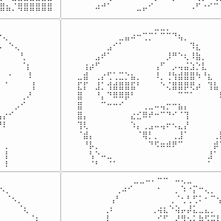
⣿⣦⡈⢿⣿⣿⣿⣿⣿
⠀⠀⠀⠀⠀⠴⠚⠁⠀⠀⠀⠀⣀⡤⠊⠀⠀⠀⠀⠀⠀⠠⠋⠐⠊⠉
⠀⠀⠀⠀⠀⠀

⠀⠀⠀⠀⠀⠀⠀⠀⠀⠀⠀⠀⠀⣀⣀⡀⠀⠀⠀⠀⠀⠀⠀⠀⠀
⢄⠀⠀⠀⠀⠀

⠀⠀⠀⠀⠀⠀⠀⣀⣤⠴⠒⢉⡉⠁⠉⠉⠙⢦⡀⠀⠀⠀⠀⠀⠀
⠀⠑⢄⠀⠀⠀

⠀⠀⠀⠀⠀⣠⠊⠁⠀⠀⠀⠀⠀⠀⠀⠀⠀⠀⠀⠹⣆⠀⠀⠀⠀
⠀⠀⠀⢃⠀⠀

⠀⠀⠀⣠⠞⠁⠀⠀⠀⠀⠀⠀⠀⠀⠀⡸⠛⠑⢆⠸⣷⡀⠀⠀⠀
⠀⠀⠀⠈⡆⠀

⠀⢰⡴⠋⠀⠀⠀⠀⠀⠀⠀⠀⠀⢠⠋⠀⡠⢤⣬⣱⡑⣇⠀⠀⠀
⠀⠂⠀⠀⠸⠀

⣀⣾⠀⢀⡔⢋⢁⣉⡑⣦⡀⠀⠀⠸⡀⢘⢳⣾⣿⣿⠳⠘⣆⠀⠀
⠈⠀⠀⠀⠀⡇

⣏⡏⠀⣸⡁⢺⣾⣿⣿⣯⠃⠀⠀⠀⠑⢌⣿⣿⡿⢟⡴⠀⢹⣧⠀
⠀⠀⠀⢀⠜⠀

⣿⠀⠀⠘⡄⠙⠿⠿⡿⠃⠀⠀⠀⠀⠀⠀⠀⠉⠉⠁⠀⠀⠀⠀⢿
⠀⠀⡠⠊⠀⠀

⣿⠀⠀⠀⠉⠒⠒⠊⠀⠀⠀⢀⣀⠤⢤⡒⠒⣦⡄⠀⠀⠀⠀⠀⢸
⡔⠊⠀⠀⠀⠀

⣿⡄⠀⠀⠀⠀⠀⠀⠀⣔⣊⠿⠞⠒⠉⠙⠊⠈⢹⠀⠀⠀⠀⠀⠨
⠇⠀⠀⠀⠀⠀

⢹⢇⠀⠀⠀⠀⠀⠀⠀⠱⡄⢀⣠⠤⢤⠖⠢⣄⡜⠀⠀⠀⠀⠀⠀
⠀⠀⠀⠀⠀⠀

⠈⣾⡄⠀⠀⠀⠀⠀⠀⠀⠈⢿⡃⡀⠀⠀⢀⣸⠁⠀⠀⠀⠀⢀⡇
⢀⠀⠀⠀⠀⠀

⠀⠘⡧⡀⠀⠀⠀⠀⠀⠀⠀⠀⠙⠫⠶⠾⠟⠉⠀⠀⠀⠀⠀⡾⠁
⢸⠀⠀⠀⠀⠀

⠀⠀⢣⠑⠤⣀⠀⠀⠀⠀⠀⠀⠀⠀⠀⠀⠀⠀⠀⠀⠀⠀⣸⠁⠀
⠀⠸⠀⠀⠀⠀⠀
⠀⠀⠈⠃⠀⠈⠁⠀⠀⠀⠀⠀⠀⠀⠀⠀⠀⠀⠀⠀⠀⠀⠁⠀
⠀⠀⠀⠀⠀⠀⠀

⠀⠀⠀⠀⠀⠀⠀⠀⠀⠀⠀⣀⣀⠤⠄⠒⠒⠀⠤⢄⣀⠀⠀⠀⠀⠀
⠢⡀⠀⠀⠀⠀⠀

⠀⠀⠀⠀⠀⠀⠀⠀⢀⠴⠊⠀⠀⠀⠀⠂⠀⠀⡀⠱⠐⡍⠒⢄⡀⠀
⠀⠈⠢⡀⠀⠀⠀

⠀⠀⠀⠀⠀⠀⠀⢠⠃⠀⠀⠀⠀⠀⠀⠀⠀⢀⠈⢂⢃⢋⠅⠂⠉⢢
⠀⠀⠀⠈⢆⠀⠀

⠀⠀⠀⠀⠀⠀⢀⠆⠀⠀⠀⠀⠀⠀⢀⢴⣆⠑⢵⡤⡼⣅⣀⣄⡀⠀
⠀⠀⠀⠀⠀⠈⠆⠀

⠀⠀⠀⠀⠀⠀⡸⠀⠀⠀⠀⠀⠀⠀⠀⣊⣋⡀⠜⠻⠢⡅⣷⠫⣭⡇