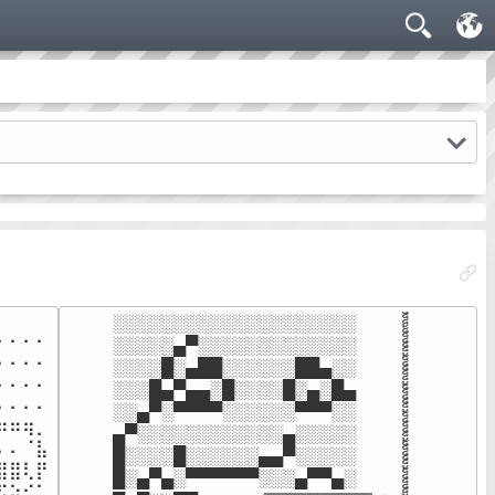
░░░░░░░░░░░░░░░░░░░░ 

⠄⠄⠄

░░░░░▄▀░░░░░░░░░░░░░ 

⠄⠄⠄

░░░░█░▄██░░░░░░██▄░░ 

⠄⠄⠄

░░░█▄▀▄▄░█░░░░█░▄░█▄ 

⠄⠄⠄

░░▄▀░▀▀▀▀░░░░░░▀▀▀░░ 

⠶⢶⡀

▄▀░░░░░░░░░░░░▄░░░░░ 

⠄⠈⣧

█░░░░█░░░░░░▄▄▀░░░░░ 

⣿⢇⡟

█░▄▀▄░▀▀▀▀▀▀░░░▄▀▀▄░ 

⡵⠊⠁
