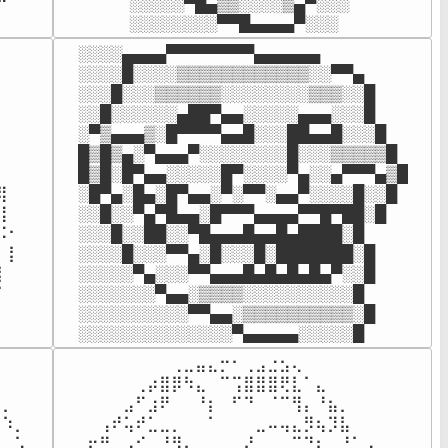
░░░░░▀█▄▒▒░░░░▒▄▀░░░

⠀⠀⠀⠀
░░░░░░░░▀▀█▄▄▄▄▀░░░


░░░░▄▄▄▄▀▀▀▀▀▀▀▀▄▄▄▄▄▄



░░░░█░░░░▒▒▒▒▒▒▒▒▒▒▒▒░░▀▀▄

⠀

░░░█░░░▒▒▒▒▒▒░░░░░░░░▒▒▒░░█



░░█░░░░░░▄██▀▄▄░░░░░▄▄▄░░░█



░▀▒▄▄▄▒░█▀▀▀▀▄▄█░░░██▄▄█░░░█



█▒█▒▄░▀▄▄▄▀░░░░░░░░█░░░▒▒▒▒▒█



█▒█░█▀▄▄░░░░░█▀░░░░▀▄░░▄▀▀▀▄▒█

⠀

░█▀▄░█▄░█▀▄▄░▀░▀▀░▄▄▀░░░░█░░█

⠀

░░█░░▀▄▀█▄▄░█▀▀▀▄▄▄▄▀▀█▀██░█

⠂

░░░█░░██░░▀█▄▄▄█▄▄█▄████░█

⡇

░░░░█░░░▀▀▄░█░░░█░███████░█



░░░░░▀▄░░░▀▀▄▄▄█▄█▄█▄█▄▀░░█



░░░░░░░▀▄▄░▒▒▒▒░░░░░░░░░░█



░░░░░░░░░░▀▀▄▄░▒▒▒▒▒▒▒▒▒▒░█

⠀
░░░░░░░░░░░░░░▀▄▄▄▄▄░░░░░█
⠀⠀

⠀⠀⠀⠀⠀⠀⠀⠀⠀⢀⣀⣤⣄⡒⠂⢀⣠⣐⣢⢄⠀⠀⠀⠀⠀⠀⠀⠀

⠀⠀

⠀⠀⠀⠀⠀⠀⢀⡴⣿⡿⠳⣄⠀⠉⢩⣿⣿⣿⢟⣇⠁⣄⠀⠀⠀⠀⠀⠀

⡀⠀

⠀⠀⠀⠀⠀⣠⠋⣰⠟⠀⠀⠘⡆⠀⠋⠙⠀⠈⠉⢻⡄⠘⣦⡀⠀⠀⠀⠀

⠱⡀

⠀⠀⠀⢠⠞⢥⠞⣁⣀⡀⠀⠀⠁⠀⠀⠀⣀⠤⢤⣄⡻⢦⡹⣧⠀⠀⠀⠀

⠀⢡

⠀⠀⡖⠛⡀⣠⠊⠀⠘⠻⡄⠀⠀⠀⠀⡜⠀⣀⣀⠉⠙⣆⠀⠘⠁⡠⠀⠀
