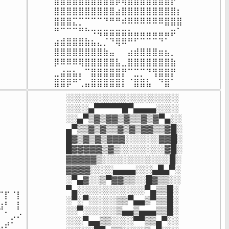
⣿⣿⣿⣿⣿⣿⣿⣿⣿⣿⡿⢿⣿⣿⣿⣿⣿⣿⣿⡟⠁⠀⠀

⣿⣿⣿⣿⣿⣿⣿⣿⣿⣿⣴⣿⣿⣿⣿⣿⣿⣿⣿⣿⡆⠀⠀

⣿⣿⣿⣍⡉⠉⠉⠉⠙⠛⠛⠾⠿⠿⠿⠿⠿⠿⣿⣿⣿⠀⠀

⠛⠉⠉⠉⠛⠓⠲⢶⣶⣶⣶⣶⣦⣤⣤⣤⣤⣤⣤⡶⠁⠀⠀

⣴⣾⣿⣿⣿⣷⣦⣄⡈⠙⢿⠿⠛⠋⠉⠉⠉⠙⠁⠀⠀⠀⠀

⣿⣿⣿⣿⣿⣿⣿⣿⣷⣤⠀⠀⣴⣾⣿⣿⣿⣶⣦⡀⠀⠀⠀

⡿⠿⠿⠿⢿⣿⣿⣿⣿⣿⣧⣀⣿⣿⣿⣿⣿⣿⣿⣷⠀⠀⠀

⣀⣴⣶⣦⡄⠉⣿⣿⣿⣿⣿⡟⠉⣉⡉⠙⢻⣿⣿⡟⠀⠀⠀

⣿⣿⡿⠛⢁⣤⣿⣿⣿⣿⣿⡇⠈⣿⣿⣧⠀⠙⣿⠁⠀⠀⠀
░░░░░░░░░░░░░░░░░░░░

⠀⠀⠀

░░░░▄▀▀▀▀▀█▀▄▄▄▄░░░░

⠀⠀⠀

░░▄▀▒▓▒▓▓▒▓▒▒▓▒▓▀▄░░

⠀⠀⠀

▄▀▒▒▓▒▓▒▒▓▒▓▒▓▓▒▒▓█░

⠀⠀⠀

█▓▒▓▒▓▒▓▓▓░░░░░░▓▓█░

⠀⠀⠀

█▓▓▓▓▓▒▓▒░░░░░░░░▓█░

⠀⠀⠀

▓▓▓▓▓▒░░░░░░░░░░░░█░

⠀⠀⠀

▓▓▓▓░░░░▄▄▄▄░░░▄█▄▀░

⠀⠀⠀

░▀▄▓░░▒▀▓▓▒▒░░█▓▒▒░░

⠀⠀⠀

▀▄░░░░░░░░░░░░▀▄▒▒█░

⡏⠈⡇

░▀░▀░░░░░▒▒▀▄▄▒▀▒▒█░

⠃⠀⡇

░░▀░░░░░░▒▄▄▒▄▄▄▒▒█░

⠁⡠⠔

░░░▀▄▄▒▒░░░░▀▀▒▒▄▀░░

⠞⠁⠀
