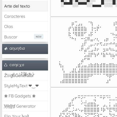
░▀▀▀░░▀▀▀░░▄▄▄▀░░░▀
Arte del texto
Caracteres
⠀⠀⠀⠀⡶⢉⣠⡄⠀⠈⢳⠀⢀⠀⠀⠀⠀⢰⠇
Olas
⠀⠀⠀⡞⢱⣿⣿⣿⣷⠀⢸⢒⡟⠁⠀⠀⠀⠀⣗
⠀⠀⠀⣗⠘⢿⣿⣿⠋⢠⡯⠈⠀⠀⠀⠀⠐⠦⡌
Buscar
⠀⠀⠀⠈⠓⠆⠀⠒⣪⠿⣤⠔⢆⠀⢠⡶⠀⠨⠉
⠀⠀⠀⠀⠀⠀⠀⣰⠏⢀⡤⠔⠖⠫⠴⠖⠚⠚⣦
αηυη¢ισ
⠀⠀⠀⠀⠀⠀⠠⠟⣴⢋⣠⠼⠖⠀⣲⠶⠳⠦⣤
⠀⠀⠀⠀⠀⠀⠀⠀⣡⣼⡟⢳⠞⠘⣷⠓⢳⣦⢶
⡀⠀⠀⠀⠀⠀⠀⣴⠋⠛⠀⠀⠀⠀⠀⠀⠀⠁⠀
cσηєχσ
⢳⡄⠀⠀⠀⢀⣾⣡⣤⣰⣷⣾⣷⣾⣿⣶⣿⣷⣾
⠀⢣⠀⢀⣼⣇⣼⣿⣿⣿⣿⣿⣿⣿⣿⣿⣿⣿⣿
Z̾̽ảlg̀͐ͭ̽oͧG̀e̒̃nͪȅͪͫ̏̐r͌̑á͑t͌̑͛o̊r̓̐
⠀⢸⣿⣿⣿⣿⣿⣿⣿⡿⠟⠉⠉⠁⠉⠻⡿⠋⠁
⢠⣾⣿⣿⣿⣿⣿⣿⣿⠁⠀⠀⠀⠀⠀⣰⠃⠀
StyleMyText ❤‿❤
⠀⠀⠀⠀⠀⠀⠀⣀⣀⣀⣀⣀⣀⣀⣀⣀⣀⡀⠀⠀
❀ FB Gadgets ❀
⠀⠀⠀⠀⠀⡴⠋⠉⡊⢁⠀⠀⢬⠀⠉⠋⠈⠥⠤⢍
⠀⠀⠀⠀⣾⠥⠀⠀⠊⢭⣾⣿⣷⡤⠀⣠⡀⡅⢠⣶
͕͗W͕͕͗͗e͕͕͗͗i͕͕͗͗r͕͗d͕͗ Generator
⠀⠀⣠⡾⣁⡨⠴⠢⡤⣿⣿⣿⣿⣿⠸⡷⠙⣟⠻⣯
⠀⡼⡙⣜⡕⠻⣷⣦⡀⢙⠝⠛⡫⢵⠒⣀⡀⠳⡲⢄
Flip Your ʇxəʇ!