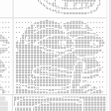
⠀⠀

⠀⠀⠀⠀⠀⠀⠀⠀⠙⢦⡈⠓⢾⣇⡀⠀⢸⡇⠀⢸⠏⠉⡏⢹⣃⣷⠃⢠⠇⠀

⠀⠀

⠀⠀⠀⠀⠀⠀⠀⠀⠀⠀⠙⠲⢤⣌⣉⠙⠛⠓⠒⠚⠓⠚⠋⠉⠉⣀⣠⠏⠀⠀

⠀⠀⠀
⠀⠀⠀⠀⠀⠀⠀⠀⠀⠀⠀⠀⠀⠈⠉⠉⠛⠛⠛⠛⠛⠛⠛⠛⠉⠉⠀⠀⠀⠀
⠄⠄⠄

⠄⠄⠄⠄⠄⠄⣠⣤⣶⣶⣿⣶⣶⣤⣀⠄⣀⣤⣴⣶⣶⣶⣦⣀⠄⠄⠄⠄⠄⠄

⠄⠄⠄

⠄⠄⠄⢀⣤⣿⠡⢟⡿⠿⣛⣛⣛⠿⢿⡆⢻⣿⣿⣿⣿⣯⣃⣸⣧⡀⠄⠄⠄⠄

⠄⠄⠄

⠄⠄⢀⣾⣿⣿⣋⣵⣾⣿⣿⣿⣿⣿⣷⣶⡄⣩⣴⣶⣶⣶⣶⣶⣭⣉⣀⠄⠄⠄

⣦⡀⠄

⠄⢀⣿⡟⣻⣿⣿⣿⣿⠟⢋⣭⣴⣶⣶⣶⣦⣮⡙⠟⢛⣭⣭⣶⣶⣶⣮⣭⣄⠄

⠻⢿⡄

⣴⣸⣿⠑⣛⣿⠟⢩⣶⣿⣿⣿⣿⣿⡏⡋⠉⣿⣿⡌⣿⣿⣿⣿⣿⠋⡋⠛⣿⣧

⣉⣁⠄

⢿⣿⣿⣿⣿⣿⣶⣶⣭⣝⡻⠿⣿⣿⣷⣧⣵⠿⢟⡑⠿⠿⠿⠿⠿⠶⠭⠶⠟⠃

⠿⠋⠄

⣬⣿⣿⣿⣿⣿⣿⣿⣷⣬⣙⣛⣒⠠⢤⣤⡔⢚⣛⣴⣿⣿⣿⣿⣿⣿⣿⡿⠛⠄

⠄⠄⠄

⣿⣿⣿⣿⣿⣿⣿⣿⣿⣿⣿⣿⡿⠿⣋⣱⣾⣿⣿⣿⣎⡙⢛⣋⣉⣉⣅⠄⠄⠄

⡄⠄⠄

⣿⣿⣿⣿⣿⣿⣿⣿⣿⣿⣿⣿⣿⣿⣿⣿⣿⣿⣿⣿⢏⣭⡝⢿⣿⣿⣿⣦⠄⠄

⠿⡀⠄

⣿⣿⣿⣿⣿⣿⠿⣛⣩⣭⣭⣭⣛⣛⠿⠿⢿⣿⣿⡏⣾⣿⡇⢸⣿⡿⠿⢛⣃⠄

⠟⠁⠄

⣿⣿⣿⣿⣿⡏⢾⣿⣯⣭⣍⣛⣛⣛⡻⠶⠶⣮⣭⢡⣿⣿⢇⣭⣵⣶⠾⠿⠋⠄

⠄⠄⠄

⣿⣿⣿⣿⣟⢿⣦⣤⣭⣭⣭⣝⣛⡻⠿⠿⠿⠶⠶⢸⣿⣿⢠⣤⣤⣶⠾⠛⠄⠄

⠄⠄⠄

⠿⢿⣿⣿⣿⣷⣾⣿⣿⣿⣿⣿⣿⣿⣿⣿⣿⣿⡇⣾⣿⡿⠰⠖⠄⠄⠄⠄⠄⠄

⡀⠄⠄

⣭⣕⠒⠲⣭⣭⣝⣛⠛⠛⠛⠛⠛⠛⠛⢛⣛⣭⠄⣿⡟⢣⣴⣾⠟⢂⣤⡀⠄⠄

⠉⣷⠄⠄
⣿⣿⣿⣿⣶⣶⣮⣭⣭⣭⣍⣛⣛⣉⣭⣭⣭⣶⢸⣿⣿⣿⣯⣴⠞⣛⣭⣶⣷⠄
░

⣿⠿⣛⣯⣭⣭⣭⣭⣭⣭⣥⣶⣶⣶⣶⣶⣮⣭⣭⣭⣭⣭⡛⢻⣿⣿⣿⣿⣿⣿⣿

░░░

⡇⣾⣿⣿⣿⣿⣿⠿⢛⣯⣭⣭⣷⣶⣶⣶⣶⣶⣶⣶⣶⣬⣭⢸⣿⣿⣿⣿⣿⣿⣿

░░░

⢰⣶⣶⣶⣶⣶⢰⣿⣿⣿⣿⣿⣿⣿⣿⣿⣿⣿⣿⣿⣿⣿⣿⢸⣿⣿⣿⣿⣿⣿⣿
