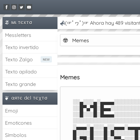
мι тєxтσ
(☞ﾟヮﾟ)☞ Ahora hay 489 visitant
Messletters
🤓
Memes
Texto invertido
Texto Zalgo
Texto apilado
Memes
Texto grande
αятє dєl тєχтσ
░░▄░░░▄░▄▄▄▄░░░░░░░░
░░█▀▄▀█░█▄▄░░░░░░░░░
Emoji
░░█░░░█░█▄▄▄░░░░░░░░
░░░░░░░░░░░░░░░░░░░░
Emoticones
░▄▄▄░▄░░░▄░░▄▄▄░▄▄▄▄
█░░░░█░░░█░█░░░░░░█░
Símbolos
█░▀█░█░░░█░░▀▀▄░░░█░