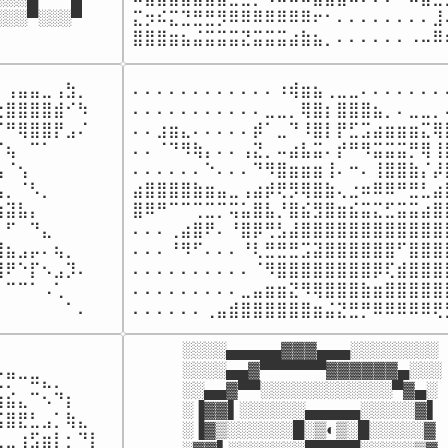
░░░▀░░░▀
⣍⡲⠮⣍⣙⣛⣛⡻⠿⠿⠿⠿⠿⠿⠿⠖⠂⠄⠄⠄⠄⠄⠄⠄⠄⣸⠄
⣿⣿⣿⣶⣦⣬⣭⣭⣭⣝⣭⣭⣭⣴⣷⣦⡀⠄⠄⠄⠄⠄⠄⠠⠤⠿
⢠⣤⣤⣀⢠⣳⡀

⠄⠄⠄⠄⠄⠄⠄⠄⠄⠄⠄⠄⠰⢾⣶⣦⢀⣀⣀⠄⠄⠄⠄⠄⠄⠄⠄
⣿⣿⣿⣿⣾⠊⠳

⠄⠄⠄⠄⠄⠄⠄⠄⠄⠄⠄⣀⣀⡀⢿⣿⡆⣿⣿⣿⣦⡀⠄⣀⣀⡀⠄
⠛⢿⣿⣿⡟⣠⠌

⠄⠄⣰⣶⣄⠄⠄⠄⠄⠄⡾⠁⣀⠙⠸⣿⡇⡟⣋⣩⣴⣶⣶⣶⣍⢿⣷
⢦⠀⠉⠁⠀⠀⠀

⠄⠄⠈⠙⠻⢷⡄⠄⠄⢠⣝⡀⠤⣴⣧⣭⠄⡞⠛⠻⣭⣭⣭⡛⢿⢸⣿
⠈⢢⠀⠀⠀⠀⠀

⠄⠄⠄⠄⠄⠄⠑⠄⠄⠄⠙⠻⣿⣶⣶⣶⢸⠄⠒⠄⢸⣿⣿⣷⡌⡼⣿
⡀⠈⠣⡀⠀⠀⠀

⣴⣿⣿⣿⣿⣷⣶⣤⣀⢠⣴⡾⢟⡻⢿⣿⣷⢄⣐⠶⠿⠿⠛⣛⣃⣴⣿
⣽⣧⡄⠀⠀⠀⠀

⣿⠿⠛⠉⠉⢉⣉⡉⢭⣥⣿⣧⡘⣿⣮⣻⣿⣶⣮⣭⣍⣋⣭⣭⣴⣿⣿
⠋⠀⠙⣄⠀⠀⠀

⠄⠄⠄⢀⣴⣿⠟⠄⠘⣿⡿⢛⣣⣼⣿⣿⣿⣿⣿⣿⣿⣿⣿⣿⣿⣿⣿
⣦⣠⡤⠄⢦⡀⠀

⠄⠄⠄⠘⠻⠋⠄⠄⠄⠘⢇⣛⣛⣛⣩⣽⣿⣿⣿⣿⣿⣿⠋⣿⣿⣿⣿
⠟⠑⡏⠢⣠⡹⠄

⠄⠄⠄⠄⠄⠄⠄⠄⠄⠄⠈⠻⣿⣿⣿⣿⣿⣿⣿⣿⡿⢏⣾⣿⣿⣿⣿
⠉⠉⠁⠠⢁⠀⠀

⠄⠄⠄⠄⠄⠄⠄⠄⠄⣀⣤⣶⣶⣝⠻⢿⣿⣿⣿⣷⣶⣿⣿⣿⣿⣿⣿
⠀⠀⠀⠀⠀⠀⠁⠄
⠄⠄⠄⠄⠄⠄⢀⣤⣾⣿⣿⣿⣿⣿⣿⣶⣬⣝⣛⡛⠿⠿⠿⠿⠿⢟
░░░░▄▄▄▄▄▓▓▓▄▄▄░░░░░░░░

⠀⠀⠀⠀⠀⠀⠀⠀

░░░░▄▄▓▀▀▀▀▀▀▓▓▓▓▓▓▄░░░

⡛⠒⠶⣄⡀⠀⠀⠀

░░▄▄▓▀▀░░░░░░░░░░░░▀▓▄░

⣮⣄⠉⠢⠙⡆⠀⠀

░▐▓▓▌░░░░░░▄▄▄▄▄░░░░░▓▌

⣿⣟⣃⣠⡁⢷⣄⠀

░▐▓▒░░░░░░█░▒◐▒░█░░░░░▓

⣀⢰⣫⣶⡇⡂⠙⡇
