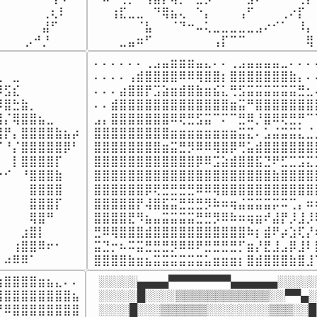
⠀⠀⠀⠀⠀⢀⢆⠇⠀

⠀⠀⢰⣏⣀⣀⠀⠙⢿⣦⢄⠀⠑⡄⠀⠀⠀⢠⠋⠀⠀⠀⢀⠔⡏⠀⠀
⠀⠀⠀⠀⠀⣼⠋⠀⠀

⠀⠀⠀⠀⠀⠈⣧⠀⠀⠈⠙⠒⠤⢅⣀⣀⣀⣀⣀⣠⠔⠊⠁⠀⠸⡄⠀
⠀⠀⠀⡠⠚⡘⠀⠀⠀
⠀⠀⠀⣀⣤⠶⠋⠀⠀⠀⠀⠀⠀⠀⢠⡏⠉⠉⠀⠀⠀⠀⠀⠀⠀⢿
⠀⠀⠀⠀⠀⠀⠀⠀⠀

⠄⠄⠄⠄⠄⠄⢀⣠⣤⣶⣶⣶⣤⣄⠄⠄⢀⣠⣤⣤⣤⣤⣀⠄⠄⠄⠄
⠀⣀⠀⠀⠀⠀⠀⠀⠀

⠄⠄⠄⠄⢠⣾⣿⣿⣿⣿⠿⠿⢿⣿⣿⡆⣿⣿⣿⣿⣿⣿⣿⣷⡄⠄⠄
⣫⣎⠀⠀⠀⠀⠀⠀⠀

⠄⠄⠄⣴⣿⣿⡟⣩⣵⣶⣾⣿⣷⣶⣮⣅⢛⣫⣭⣭⣭⣭⣭⣭⣛⣂⠄
⣿⣓⣷⡀⠀⠀⠀⠀⠀

⠄⠄⣾⣿⣿⣿⣿⣿⣿⣿⣿⣿⣿⣿⣿⣿⣶⣭⠛⣿⣿⣿⣿⣿⣿⣿⣿
⡌⢿⣿⣿⣦⣀⠀⠀⠀

⣠⡄⣿⣿⣿⣿⣿⣿⣿⠿⢟⣛⣫⣭⠉⠍⠉⣛⠿⡘⣿⠿⢟⣛⡛⠉⠙
⡟⡄⣿⣿⣿⣿⣷⣦⡴

⣿⣿⣿⣿⣿⣿⣿⣿⣿⣶⣶⣶⣶⣶⣶⣶⣶⣭⣍⠄⣡⣬⣭⣭⣅⣈⣀
⠘⡌⣿⣿⣿⣿⣿⡿⠃

⣿⣿⣿⣿⣿⣿⣿⣿⣶⣭⣛⡻⠿⠿⢿⣿⡿⢛⣥⣾⣿⣿⣿⣿⣿⣿⣿
⠀⡇⣿⣿⣿⣿⡏⠀⠀

⣿⣿⣿⣿⣿⣿⣿⣿⣿⣿⣿⣿⡿⠿⣩⣵⣾⣿⣿⣯⣙⠟⣋⣉⣩⣍⡁
⠊⠀⠘⣿⣿⣿⣷⠀⠀

⣿⣿⣿⣿⣿⣿⣿⣿⣿⣿⣿⣿⣿⣿⣿⣿⣿⣿⣿⣿⣿⣷⣿⣿⣿⣿⣷
⠀⠀⠀⣿⣿⣿⣿⠀⠀

⣿⣿⣿⣿⣿⣿⡿⢟⣛⣛⣛⣛⠿⠿⢿⣿⣿⣿⣿⣿⣿⣿⣿⣿⣿⣿⡿
⠀⠀⠀⣿⣿⣿⡏⠀⠀

⣿⣿⣿⣿⣿⡟⢼⣿⣯⣭⣛⣛⣛⡻⠷⠶⢶⣬⣭⣭⣭⡭⠭⢉⡄⠶⠾
⠀⠀⠀⢿⣿⠛⠀⠀⠀

⣿⣿⣿⣿⣟⠻⣦⣤⣭⣭⣭⣭⣛⣛⡻⠿⠷⠶⢶⣶⠞⣼⡟⡸⣸⡸⠿
⠀⠀⣰⣿⡇⠀⠀⠀⠀

⣛⠿⢿⣿⣿⣿⣾⣿⣿⣿⣿⣿⣿⣿⣿⣿⣿⣿⠷⡆⣾⠟⡴⣱⢏⡜⠆
⠀⢰⣿⣿⠿⠖⠂⠀⠀

⣭⣙⡒⠦⠭⣭⣛⣛⣛⡻⠿⠿⠟⣛⣛⣛⣛⡋⣶⡜⣟⣸⣠⡿⣸⠇⣧
⠀⠴⠿⠿⠁⠀⠀⠀⠀⠀
⣿⣿⣿⣿⣷⣶⣦⣭⣭⣭⣭⣭⣭⣥⣶⣶⣶⡆⣿⣾⣿⣿⣿⣷⣿⣸
⣿⣿⣿⣿⣶⣦⣄⠄⠄

░░░░░▄▄▄▄▀▀▀▀▀▀▀▀▄▄▄▄▄▄░░░░░░
⣿⣿⣿⣿⣿⣿⣿⣿⣦

░░░░░█░░░░▒▒▒▒▒▒▒▒▒▒▒▒░░▀▀▄░
⠿⣿⣿⣿⣿⣿⣿⣿⣿

░░░░█░░░▒▒▒▒▒▒░░░░░░░░▒▒▒░░█