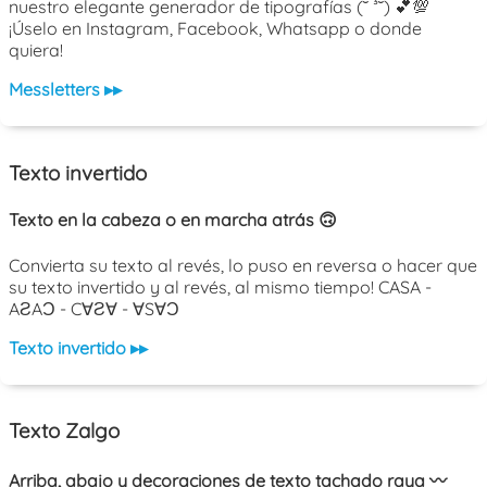
nuestro elegante generador de tipografías (˘ ³˘) 💕💯
¡Úselo en Instagram, Facebook, Whatsapp o donde
quiera!
Messletters ▸▸
Texto invertido
Texto en la cabeza o en marcha atrás 🙃
Convierta su texto al revés, lo puso en reversa o hacer que
su texto invertido y al revés, al mismo tiempo! CASA -
AƧAƆ - C∀Ƨ∀ - ∀S∀Ɔ
Texto invertido ▸▸
Texto Zalgo
Arriba, abajo y decoraciones de texto tachado raya 〰️