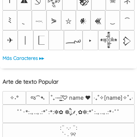
ネ
†
⚠
☠
𒅒
𒆙
ﾐ
⋟
𒀭
𒌍
⛥
𓎖
؄
✈
│
‣
𒀱
𒁷
Más Caracteres ▸▸
Arte de texto Popular
જ⁀➴
✧˖°
˚₊·—̳͟͞͞♡ name ♥️
‎‧₊˚✧[name]✧˚₊‧
ﾟﾟ･*:.｡..｡.:*ﾟ:*:✼✿ ❁ཻུ۪۪⸙͎ ✿✼:*ﾟ:.｡..｡.:*･ﾟﾟ
⠀:¨ ·.· ¨:⠀

⠀ `· . ୨୧⠀