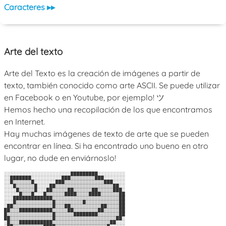
Caracteres ▸▸
Arte del texto
Arte del Texto es la creación de imágenes a partir de
texto, también conocido como arte ASCII. Se puede utilizar
en Facebook o en Youtube, por ejemplo! ツ
Hemos hecho una recopilación de los que encontramos
en Internet.
Hay muchas imágenes de texto de arte que se pueden
encontrar en línea. Si ha encontrado uno bueno en otro
lugar, no dude en enviárnoslo!
░░░░░░░░░░░░░░░░░░░░░░█████████░░░░░░░░░

░░███████░░░░░░░░░░███▒▒▒▒▒▒▒▒███░░░░░░░

░░█▒▒▒▒▒▒█░░░░░░░███▒▒▒▒▒▒▒▒▒▒▒▒▒███░░░░

░░░█▒▒▒▒▒▒█░░░░██▒▒▒▒▒▒▒▒▒▒▒▒▒▒▒▒▒▒▒██░░

░░░░█▒▒▒▒▒█░░░██▒▒▒▒▒██▒▒▒▒▒▒██▒▒▒▒▒███░

░░░░░█▒▒▒█░░░█▒▒▒▒▒▒████▒▒▒▒████▒▒▒▒▒▒██

░░░█████████████▒▒▒▒▒▒▒▒▒▒▒▒▒▒▒▒▒▒▒▒▒▒██

░░░█▒▒▒▒▒▒▒▒▒▒▒▒█▒▒▒▒▒▒▒▒▒█▒▒▒▒▒▒▒▒▒▒▒██

░██▒▒▒▒▒▒▒▒▒▒▒▒▒█▒▒▒██▒▒▒▒▒▒▒▒▒▒██▒▒▒▒██

██▒▒▒███████████▒▒▒▒▒██▒▒▒▒▒▒▒▒██▒▒▒▒▒██

█▒▒▒▒▒▒▒▒▒▒▒▒▒▒▒█▒▒▒▒▒▒████████▒▒▒▒▒▒▒██

██▒▒▒▒▒▒▒▒▒▒▒▒▒▒█▒▒▒▒▒▒▒▒▒▒▒▒▒▒▒▒▒▒▒▒██░

░█▒▒▒███████████▒▒▒▒▒▒▒▒▒▒▒▒▒▒▒▒▒▒▒██░░░
