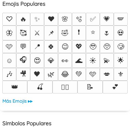
Emojis Populares
♡
🔥
✨
❤️
🌸
🫧
✅
💗
🪽
❗
⭐
🦋
🥰
⚔️
📌
🤣
🌷
💀
🩷
💬
📍
🍀
😉
💖
🥹
🥺
🥲
🎧
☺️
😍
💎
👀
🌊
☀️
💫
🌟
🎶
🎥
🖤
🌿
😂
💚
🩵
💋
⚜️
👑
🍒
📝
💕
❤️‍🔥
Más Emojis ▸▸
Símbolos Populares