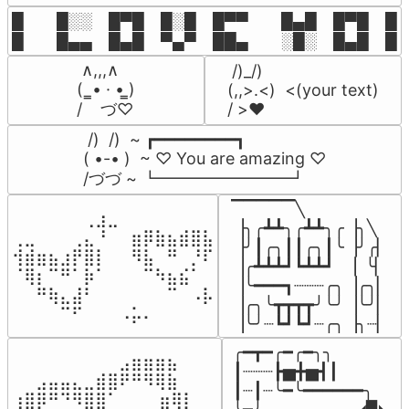
█  █░░ █▀█ █░█ █▀▀  █▄█ █▀█ █░█
█  █▄▄ █▄█ ▀▄▀ ██▄  ░█░ █▄█ █▄
 ∧,,,∧

 /)_/)

(  ̳• · • ̳)

(,,>.<)  <(your text)

/    づ♡
/ >❤️
 /)  /)  ~ ┏━━━━━━━━┓

( •-• )  ~ ♡ You are amazing ♡

/づづ ~ ┗━━━━━━━━┛
▔▔▔▔▔╲

⠀⠀⠀⠀⠀⠀⢀⣰⣀⠀⠀⠀⠀⠀⠀⠀⠀

▕╮╭┻┻╮╭┻┻╮╭▕╮╲

⢀⣀⠀⠀⠀⢀⣄⠘⠀⠀⣶⡿⣷⣦⣾⣿⣧

▕╯┃╭╮┃┃╭╮┃╰▕╯╭▏

⢺⣾⣶⣦⣰⡟⣿⡇⠀⠀⠻⣧⠀⠛⠀⡘⠏

▕╭┻┻┻┛┗┻┻┛  ▕  ╰▏

⠈⢿⡆⠉⠛⠁⡷⠁⠀⠀⠀⠉⠳⣦⣮⠁⠀

▕╰━━━┓┈┈┈╭╮▕╭╮▏

⠀⠀⠛⢷⣄⣼⠃⠀⠀⠀⠀⠀⠀⠉⠀⠠⡧

▕╭╮╰┳┳┳┳╯╰╯▕╰╯▏

⠀⠀⠀⠀⠉⠋⠀⠀⠀⠠⡥⠄⠀⠀⠀⠀⠀
▕╰╯┈┗┛┗┛┈╭╮▕╮┈▏
╭━┳━╭━╭━╮╮

⠀⠀⠀⠀⠀⠀⠀⠀⠀⣠⣶⣶⣶⣦⠀⠀

┃┈┈┈┣▅╋▅┫┃

⠀⠀⣠⣤⣤⣄⣀⣾⣿⠟⠛⠻⢿⣷⠀

┃┈┃┈╰━╰━━━━━━╮

⢰⣿⡿⠛⠙⠻⣿⣿⠁⠀⠀ ⠀⣶⢿⡇
