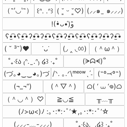
（˶′◡‵˶）
(⸝⸝๑  ̫ ๑⸝⸝⸝)
꒰ᐢ. .ᐢ꒱
( ˘͈ ᵕ ˘͈♡)
!(•̀ᴗ•́)و ̑̑
ʕ•̫͡•ʕ•̫͡•ʔ•̫͡•ʔ•̫͡•ʕ•̫͡•ʔ•̫͡•ʕ•̫͡•ʕ•̫͡•ʔ•̫͡•ʔ•̫͡•
(◞ ‸ ◟ㆀ)
（＾ω＾）
( ˘ ³˘)♥
˙ᴗ˙
(ᗒᗣᗕ)՞
˚₊‧꒰ა ₍ᐢ.  ̫.ᐢ₎ ໒꒱ ‧₊˚
(づ｡◕‿‿◕｡)づ
/ᐠ. ｡.ᐟ\ᵐᵉᵒʷˎˊ˗
(˶º⤙º˶)
(＾▽＾)
ᜊ( ‘ ⩊ ‘𖦹)ᜊ
(¬_¬”)
（＾◡＾）♡
╥﹏╥
≧◡≦
(ﾉ>ω<)ﾉ :｡･:*:･ﾟ’★,｡･:*:･ﾟ’☆
(⸝⸝⸝-﹏-⸝⸝⸝)
˚₊‧꒰ა.  .໒꒱ ‧₊˚