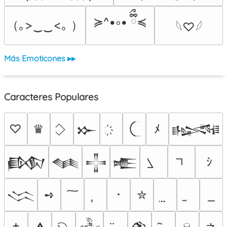
≽^•༚• ྀིྀ≼
（｡>‿‿<｡ ）
𓆩♡𓆪
Más Emoticones ▸▸
Caracteres Populares
♡
♛
ﾒ
𒁍
𒈙
ｼ
𒁃
𒈝
𒋲
𒍫
➺
･
✮
𒈱