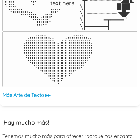
╰┳╯┈┈┈┈┈┈┈┈┈◢▉◣

⢿⣿⣇⠀⠀⠀⠈⠏⠀⠀⠀ text here

╲┃┈┈┈┈┈┈┈┈┈▉▉▉

⠀⠻⣿⣷⣦⣤⣀⠀⠀⠀ ⠀⣾⡿⠃⠀

╲┃┈┈┈┈┈┈┈┈┈◥▉◤

⠀⠀⠀⠀⠉⠉⠻⣿⣄⣴⣿⠟⠀⠀⠀

╲┃┈┈┈┈╭━┳━━━━╯

⠀⠀⠀⠀⠀⠀⠀⠀⣿⡿⠟⠁⠀⠀⠀
╲┣━━━━━━┫﻿
⠀⣠⣤⣶⣶⣦⣄⡀  ⠀⢀⣤⣴⣶⣶⣤⣀⠀

⣼⣿⣿⣿⣿⣿⣿⣷⣤⣾⣿⣿⣿⣿⣿⣿⣧

⣿⣿⣿⣿⣿⣿⣿⣿⣿⣿⣿⣿⣿⣿⣿⣿⣿

⠹⣿⣿⣿⣿⣿⣿⣿⣿⣿⣿⣿⣿⣿⣿⣿⠏

⠀⠙⢿⣿⣿⣿⣿⣿⣿⣿⣿⣿⣿⣿⣿⠋⠀

⠀⠀⠀⠙⢿⣿⣿⣿⣿⣿⣿⣿⡿⠛⠁⠀⠀

⠀⠀⠀⠀⠀⠉⢿⣿⣿⣿⠟⠋⠀⠀⠀⠀⠀

⠀⠀⠀⠀⠀⠀⠀⠙⠻⠁⠀⠀⠀⠀⠀⠀⠀⠀⠀⠀⠀⠀⠀
Más Arte de Texto ▸▸
¡Hay mucho más!
Tenemos mucho más para ofrecer, ¡porque nos encanta