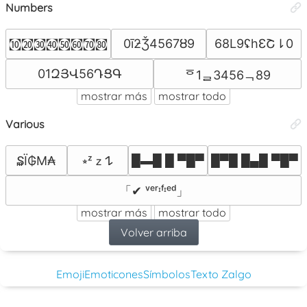
Numbers
0īƻǮ4567Ȣ9
68L9ʢhƐՇ⇂0
㉈㉉㉊㉋㉌㉍㉎㉏
01ԶՅՎ56ԴՑԳ
ᅙ1ᆯ3456ᆨ89
mostrar más
mostrar todo
Various
█▬█ █ ▀█▀
█▀█ █▄█ ▀█▀
₷Ϊ₲Μ₳
⭒ᶻ 𝗓 𐰁
「✔ ᵛᵉʳᶦᶠᶦᵉᵈ」
mostrar más
mostrar todo
Volver arriba
Emoji
Emoticones
Símbolos
Texto Zalgo