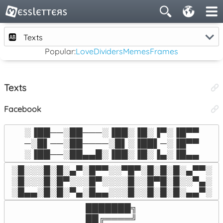
🆎
Texts
Popular:
Love
Dividers
Memes
Frames
Texts
Facebook
░▐██──░██───░▐██░▐█░▐▀░▐█▀▀

─░█▌──░██────░█▌░▐██▌─░▐█▀▀

░▐██──░██▄▄█░▐██░▐█░▐▄░▐█▄▄
░█░░░█░█░▄▀░█▀▀░░▀█▀░█░█░█░▄▀▀░

░█░░░█░█▀░░░█▀░░░░█░░█▀█░█░░▀▄░

░█▄▄░█░█░▀▄░█▄▄░░░█░░█░█░█░▄▄▀░
███████╗

██╔════╝
