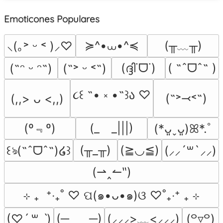
Emoticones Populares
≽^•⩊•^≼
(╥﹏╥)
⸜(｡˃ ᵕ ˂ )⸝♡
(ദ്ദി˙ᗜ˙)
( ˶ˆᗜˆ˵ )
(˶ᵔ ᵕ ᵔ˶)
(˶˃ ᵕ ˂˶)
૮꒰ ˶• ༝ •˶꒱ა ♡
(˶˃⤙˂˶)
(,,> ᴗ <,,)
(º﹃º)
(_　_|||)
(*ᴗ͈ˬᴗ͈)ꕤ*.ﾟ
(╥_╥)
(≧◡≦)
꒰ঌ(˶ˆᗜˆ˵)໒꒱
(⸝⸝´꒳`⸝⸝)
(⇀‸↼‶)
⊹ ₊  ⁺‧₊˚ ♡ ପ(๑•ᴗ•๑)ଓ ♡˚₊‧⁺ ₊ ⊹
(─‿‿─)
(⸝⸝⸝>﹏<⸝⸝⸝)
(♡ˊ͈ ꒳ ˋ͈)
(꒪▿꒪)