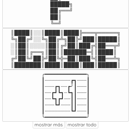
█████╗

██╔══╝

██║

╚═╝
║████║░░║████║████╠═══╦═════╗

╚╗██╔╝░░╚╗██╔╩╗██╠╝███║█████║

░║██║░░░░║██║╔╝██║███╔╣██══╦╝

░║██║╔══╗║██║║██████═╣║████║

╔╝██╚╝██╠╝██╚╬═██║███╚╣██══╩╗

║███████║████║████║███║█████║
╭━━━━━━━━━━━━━╮

┃┈┈┈┈┈┈┈┈┏┓┈┈┈┃

┃┈┈┈┏┓┈┈┏╯┃┈┈┈┃

┃┈┈┏┛┗┓┈┗┓┃┈┈┈┃

┃┈┈┗┓┏┛┈┈┃┃┈┈┈┃

┃┈┈┈┗┛┈┈┈┃┃┈┈┈┃

┃┈┈┈┈┈┈┈┈┗┛┈┈┈┃

╰━━━━━━━━━━━━━╯
mostrar más
mostrar todo