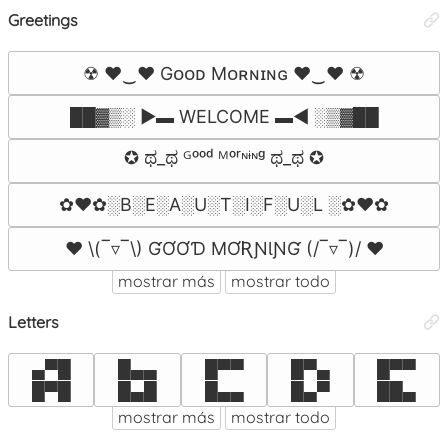
Greetings
☢ ♥‿♥ Gᴏᴏᴅ Mᴏʀɴɪɴɢ ♥‿♥ ☢
██▓▒­░ ►▬ WELCOME ▬◄ ░▒▓██
✪ ಥ_ಥ ᴳᵒᵒᵈ ᴹᵒʳᶰᶤᶰᵍ ಥ_ಥ ✪
✿♥✿░B░E░A░U░T░I░F░U░L ░✿♥✿
❤ \(‾▿‾\) ƓƠƠƊ MƠƦƝƖƝƓ (/‾▿‾)/ ❤
mostrar más
mostrar todo
Letters
▄▀█

█▄▄

█▀▀

█▀▄

█▀▀

█▀█
█▄█
█▄▄
█▄▀
██▄
mostrar más
mostrar todo