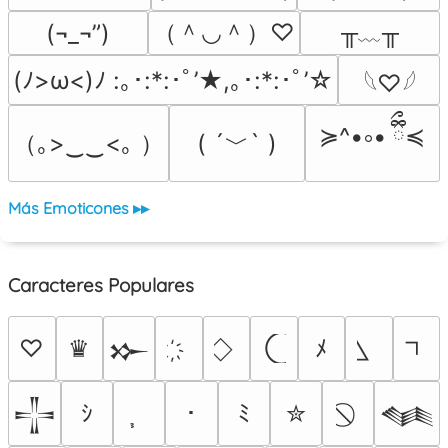
（＾◡＾）♡
╥﹏╥
(¬_¬”)
(ﾉ>ω<)ﾉ :｡･:*:･ﾟ’★,｡･:*:･ﾟ’☆
𓆩♡𓆪
≽^•༚• ྀིྀ≼
（｡>‿‿<｡ ）
( ´﹀` )
Más Emoticones ▸▸
Caracteres Populares
♡
♛
ﾒ
𒁍
ｼ
･
ﾐ
✮
𒋲
𒈝