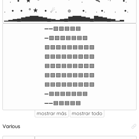
　.　•　★　*　　　　　°　　.　　🛰 　°·　　•.      ๏        
.　•　•　° ★　•  ☄.       ๏       •.      .  •.      .     •.      .  
▁▂▃▄▅▆▇▇▆▅▄▃▂▃▄▆▇▇▆▅▄▇▆▅▄▃▁▂
➖➖🟩🟩🟦🟦🟦

➖🟩🟩🟩🟦🟦🟦🟩

🟩🟩🟩🟦🟦🟦🟦🟩🟩

🟩🟦🟦🟦🟦🟦🟩🟩🟩

🟦🟩🟩🟦🟦🟦🟩🟩🟩

🟦🟩🟩🟦🟦🟦🟦🟩🟩

🟦🟦🟩🟦🟦🟦🟦🟩🟩

➖🟦🟦🟦🟦🟦🟦🟦

➖➖🟦🟦🟦🟦🟦
mostrar más
mostrar todo
Various