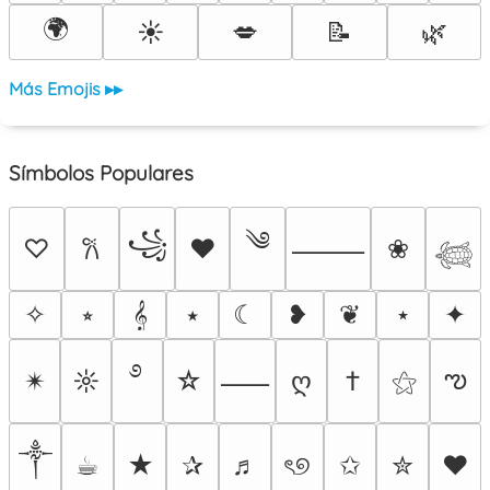
🌍
☀️
💋
📝
🌿
Más Emojis ▸▸
Símbolos Populares
༄
꧁
♡
♥
❀
𐙚
⸻
𓆉
✧
⭒
𝄞
⭑
☾
❥
❦
⋆
✦
࿔
ఌ
✴︎
☼
☆
ღ
†
⚝
⸺
༒︎
☕︎
★
✰
♬
ৎ୭
✩
✮
❤