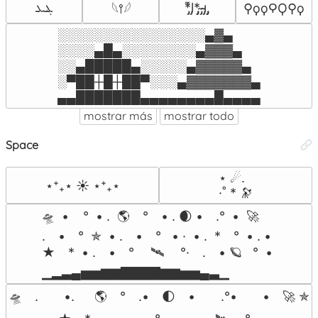
ܔܥ
*̡͌l̡*̡̡ ̴̡ı̴̴̡ ̡̡
⚲ϙϙ𐊭Ϙ⚲ϙ
𓆩⫯𓆪
░░░░░░░░░░░░░░░░▄▓▄

░░░░▄█▄░░░░░░░░▄▓▓▓▄

░░▄█████▄░░░░░▄▓▓▓▓▓▄

░▀██┼█┼██▀░░░▄▓▓▓▓▓▓▓▄

▄▄███████▄▄▄▄▄▄▄▄█▄▄▄▄
mostrar más
mostrar todo
Space
⋆ ☄︎.

⋆⁺₊⋆ ☀︎ ⋆⁺₊⋆
·˚ * 🔭
🛸  •    °  • .  🌎　°　• . 🌒 •　.°  •  🚀 

.　•　°  ✯  • .　•　°   • ·  • .  *　°  • . •

★　*  • .　•　°　 🛰 　°·　.　• 🪐   °  • 

▁▂▃▄▅▅▆▆▇▇▇▇▆▆▅▅▄▃▁
🛸　.　　•.  　🌎　°　.•　🌓　•　　.°•　　•　🚀 ✯.    •.  