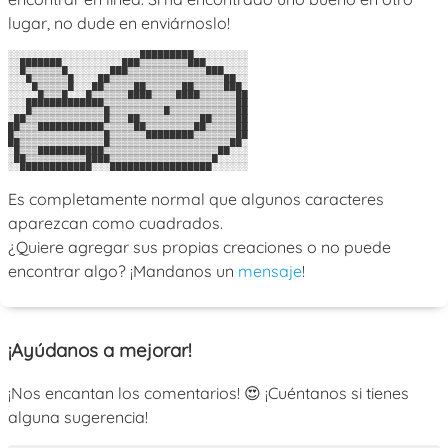
lugar, no dude en enviárnoslo!
░░░░░░░░░░░░░░░░░░░░░░█████████░░░░░░░░░

░░███████░░░░░░░░░░███▒▒▒▒▒▒▒▒███░░░░░░░

░░█▒▒▒▒▒▒█░░░░░░░███▒▒▒▒▒▒▒▒▒▒▒▒▒███░░░░

░░░█▒▒▒▒▒▒█░░░░██▒▒▒▒▒▒▒▒▒▒▒▒▒▒▒▒▒▒▒██░░

░░░░█▒▒▒▒▒█░░░██▒▒▒▒▒██▒▒▒▒▒▒██▒▒▒▒▒███░

░░░░░█▒▒▒█░░░█▒▒▒▒▒▒████▒▒▒▒████▒▒▒▒▒▒██

░░░█████████████▒▒▒▒▒▒▒▒▒▒▒▒▒▒▒▒▒▒▒▒▒▒██

░░░█▒▒▒▒▒▒▒▒▒▒▒▒█▒▒▒▒▒▒▒▒▒█▒▒▒▒▒▒▒▒▒▒▒██

░██▒▒▒▒▒▒▒▒▒▒▒▒▒█▒▒▒██▒▒▒▒▒▒▒▒▒▒██▒▒▒▒██

██▒▒▒███████████▒▒▒▒▒██▒▒▒▒▒▒▒▒██▒▒▒▒▒██

█▒▒▒▒▒▒▒▒▒▒▒▒▒▒▒█▒▒▒▒▒▒████████▒▒▒▒▒▒▒██

██▒▒▒▒▒▒▒▒▒▒▒▒▒▒█▒▒▒▒▒▒▒▒▒▒▒▒▒▒▒▒▒▒▒▒██░

░█▒▒▒███████████▒▒▒▒▒▒▒▒▒▒▒▒▒▒▒▒▒▒▒██░░░

░██▒▒▒▒▒▒▒▒▒▒████▒▒▒▒▒▒▒▒▒▒▒▒▒▒▒▒▒█░░░░░

Es completamente normal que algunos caracteres
aparezcan como cuadrados.
¿Quiere agregar sus propias creaciones o no puede
encontrar algo? ¡Mandanos un
mensaje
!
¡Ayúdanos a mejorar!
¡Nos encantan los comentarios! 😍 ¡Cuéntanos si tienes
alguna sugerencia!