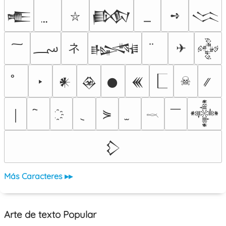
➺
𒍫
𒁃
𒈱
⛥
؄
ネ
✈
𒈙
𒅒
‣
☠
𒀭
𒊲
𒊹
𒌍
￣
⋟
￨
𒀱
𓎖
𒁷
Más Caracteres ▸▸
Arte de texto Popular