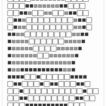
⬜⬜⬜⬛⬛🟪🟪🟪🟪🟪🟪⬛⬛⬜⬜⬜

⬜⬜⬛⬛🟪⬜⬜🟪🟪⬜⬜🟪⬛⬛⬜⬜

⬜⬛⬛🟪⬜⬜⬜⬜⬜⬜⬜⬜🟪⬛⬛⬜

⬜⬛🟪🟪⬜⬜⬜⬜⬜⬜⬜⬜🟪🟪⬛⬜

⬛⬛🟪🟪⬜⬜⬜⬜⬜⬜⬜⬜🟪🟪⬛⬛

⬛🟪🟪🟪🟪⬜⬜⬜⬜⬜⬜🟪🟪🟪🟪⬛

⬛🟪🟪🟪🟪🟪⬜⬜⬜⬜🟪🟪🟪🟪🟪⬛

⬛🟪🟪🟪🟪🟪🟪⬜⬜🟪🟪🟪🟪🟪🟪⬛

⬛🟪🟪🟪🟪🟪🟪🟪🟪🟪🟪🟪🟪🟪🟪⬛

⬛🟪🟪⬛⬛⬛⬛⬛⬛⬛⬛⬛⬛🟪🟪⬛

⬛⬛⬛⬛⬜⬜⬛⬜⬜⬜⬜⬜⬛⬛⬛⬛

⬜⬛⬛⬜⬜⬜⬛⬜⬛⬛⬜⬜⬜⬛⬛⬜

⬜⬜⬛⬜⬜⬜⬜⬜⬜⬜⬜⬜⬜⬛⬜⬜

⬜⬜⬛⬛⬜⬜⬜⬜⬜⬜⬜⬜⬛⬛⬜⬜

⬜⬜⬜⬛⬛⬛⬛⬛⬛⬛⬛⬛⬛⬜⬜⬜