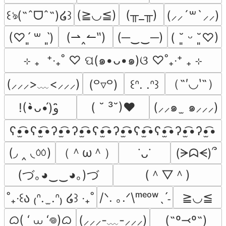
(≧◡≦)
(╥_╥)
꒰ঌ(˶ˆᗜˆ˵)໒꒱
(⸝⸝´꒳`⸝⸝)
(⇀‸↼‶)
(─‿‿─)
(♡ˊ͈ ꒳ ˋ͈)
( ˘͈ ᵕ ˘͈♡)
⊹ ₊  ⁺‧₊˚ ♡ ପ(๑•ᴗ•๑)ଓ ♡˚₊‧⁺ ₊ ⊹
（˶′◡‵˶）
(⸝⸝⸝>﹏<⸝⸝⸝)
(꒪▿꒪)
꒰ᐢ. .ᐢ꒱
( ˘ ³˘)♥
(⸝⸝๑  ̫ ๑⸝⸝⸝)
!(•̀ᴗ•́)و ̑̑
ʕ•̫͡•ʕ•̫͡•ʔ•̫͡•ʔ•̫͡•ʕ•̫͡•ʔ•̫͡•ʕ•̫͡•ʕ•̫͡•ʔ•̫͡•ʔ•̫͡•
(◞ ‸ ◟ㆀ)
（＾ω＾）
(ᗒᗣᗕ)՞
˙ᴗ˙
(づ｡◕‿‿◕｡)づ
(＾▽＾)
/ᐠ. ｡.ᐟ\ᵐᵉᵒʷˎˊ˗
≧◡≦
˚₊‧꒰ა ₍ᐢ.  ̫.ᐢ₎ ໒꒱ ‧₊˚
ᜊ( ‘ ⩊ ‘𖦹)ᜊ
(˶º⤙º˶)
(⸝⸝⸝-﹏-⸝⸝⸝)