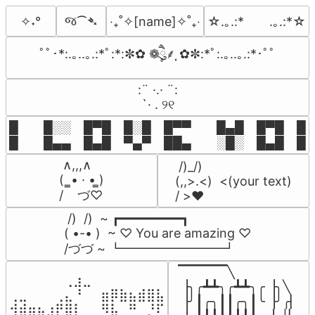
જ⁀➴
✧˖°
‎‧₊˚✧[name]✧˚₊‧
☆.｡.:*　　.｡.:*☆
ﾟﾟ･*:.｡..｡.:*ﾟ:*:✼✿ ❁ཻུ۪۪⸙͎ ✿✼:*ﾟ:.｡..｡.:*･ﾟﾟ
⠀:¨ ·.· ¨:⠀

⠀ `· . ୨୧⠀
█  █░░ █▀█ █░█ █▀▀  █▄█ █▀█ █░█
█  █▄▄ █▄█ ▀▄▀ ██▄  ░█░ █▄█ █▄
 ∧,,,∧

 /)_/)

(  ̳• · • ̳)

(,,>.<)  <(your text)

/    づ♡
/ >❤️
 /)  /)  ~ ┏━━━━━━━━┓

( •-• )  ~ ♡ You are amazing ♡

/づづ ~ ┗━━━━━━━━┛
▔▔▔▔▔╲

⠀⠀⠀⠀⠀⠀⢀⣰⣀⠀⠀⠀⠀⠀⠀⠀⠀

▕╮╭┻┻╮╭┻┻╮╭▕╮╲

⢀⣀⠀⠀⠀⢀⣄⠘⠀⠀⣶⡿⣷⣦⣾⣿⣧

▕╯┃╭╮┃┃╭╮┃╰▕╯╭▏

⢺⣾⣶⣦⣰⡟⣿⡇⠀⠀⠻⣧⠀⠛⠀⡘⠏
