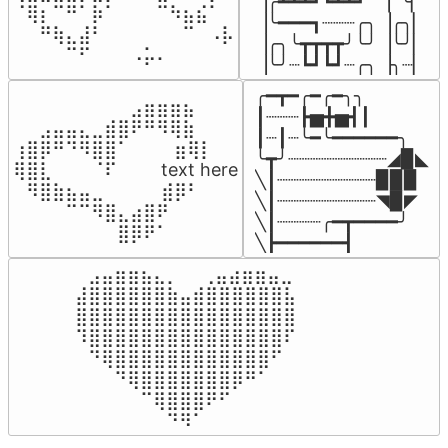
▕╭┻┻┻┛┗┻┻┛  ▕  ╰▏

⠈⢿⡆⠉⠛⠁⡷⠁⠀⠀⠀⠉⠳⣦⣮⠁⠀

▕╰━━━┓┈┈┈╭╮▕╭╮▏

⠀⠀⠛⢷⣄⣼⠃⠀⠀⠀⠀⠀⠀⠉⠀⠠⡧

▕╭╮╰┳┳┳┳╯╰╯▕╰╯▏

⠀⠀⠀⠀⠉⠋⠀⠀⠀⠠⡥⠄⠀⠀⠀⠀⠀
▕╰╯┈┗┛┗┛┈╭╮▕╮┈▏
╭━┳━╭━╭━╮╮

⠀⠀⠀⠀⠀⠀⠀⠀⠀⣠⣶⣶⣶⣦⠀⠀

┃┈┈┈┣▅╋▅┫┃

⠀⠀⣠⣤⣤⣄⣀⣾⣿⠟⠛⠻⢿⣷⠀

┃┈┃┈╰━╰━━━━━━╮

⢰⣿⡿⠛⠙⠻⣿⣿⠁⠀⠀ ⠀⣶⢿⡇

╰┳╯┈┈┈┈┈┈┈┈┈◢▉◣

⢿⣿⣇⠀⠀⠀⠈⠏⠀⠀⠀ text here

╲┃┈┈┈┈┈┈┈┈┈▉▉▉

⠀⠻⣿⣷⣦⣤⣀⠀⠀⠀ ⠀⣾⡿⠃⠀

╲┃┈┈┈┈┈┈┈┈┈◥▉◤

⠀⠀⠀⠀⠉⠉⠻⣿⣄⣴⣿⠟⠀⠀⠀

╲┃┈┈┈┈╭━┳━━━━╯

⠀⠀⠀⠀⠀⠀⠀⠀⣿⡿⠟⠁⠀⠀⠀
╲┣━━━━━━┫﻿
⠀⣠⣤⣶⣶⣦⣄⡀  ⠀⢀⣤⣴⣶⣶⣤⣀⠀

⣼⣿⣿⣿⣿⣿⣿⣷⣤⣾⣿⣿⣿⣿⣿⣿⣧

⣿⣿⣿⣿⣿⣿⣿⣿⣿⣿⣿⣿⣿⣿⣿⣿⣿

⠹⣿⣿⣿⣿⣿⣿⣿⣿⣿⣿⣿⣿⣿⣿⣿⠏

⠀⠙⢿⣿⣿⣿⣿⣿⣿⣿⣿⣿⣿⣿⣿⠋⠀

⠀⠀⠀⠙⢿⣿⣿⣿⣿⣿⣿⣿⡿⠛⠁⠀⠀

⠀⠀⠀⠀⠀⠉⢿⣿⣿⣿⠟⠋⠀⠀⠀⠀⠀

⠀⠀⠀⠀⠀⠀⠀⠙⠻⠁⠀⠀⠀⠀⠀⠀⠀⠀⠀⠀⠀⠀⠀