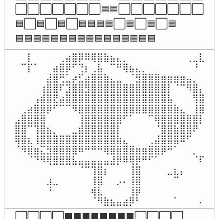
⬜⬜⬜⬜⬜⬜⬜🟦🟦⬜⬜⬜⬜⬜⬜⬜

🟦⬜🟦⬜🟦⬜🟦🟦🟦🟦⬜🟦⬜🟦⬜🟦

🟦🟦🟦🟦🟦🟦🟦🟦🟦🟦🟦🟦🟦🟦🟦🟦
⠀⠀⡇⠀⠀⠀⠀⢀⣴⣿⡿⠿⢿⣿⣷⣦⣄⡀⠀⠀⠀⠀⠀⠀⠀⠀⠀⢀⣀⣇

⠀⠉⡏⠁⠀⠀⣴⣿⡿⠋⢙⡆⢀⣧⠀⠉⠛⢿⣦⣄⡀⠀⠀⠀⠀⠀⠀⠀⠘⠀

⠀⠀⠀⠀⠀⣼⣿⢛⣁⡴⣋⣴⣿⣿⣷⣄⣀⠀⠈⣻⣿⣿⣿⣶⣶⣶⣶⣤⡀⠀

⠀⠀⠀⠀⢰⣿⣿⠏⣹⣿⣿⣻⣿⣿⣿⣿⣿⣿⣿⣿⣿⣿⣿⣿⡇⠈⠉⠻⣿⡄

⠀⠀⠀⢠⣾⣿⣟⣴⣿⣿⣿⣿⣿⣿⣿⣿⣿⣿⣿⣿⣿⣿⣿⣿⣧⠀⠀⠀⢻⣿

⠀⢀⣴⣿⣿⡿⠋⠉⠉⠻⣿⣿⣿⣿⣿⣿⣿⣿⣿⣿⣿⣿⣿⣿⣿⣷⣄⠀⢸⣿

⣠⣿⣿⣿⣿⠀⠀⠀⠀⠀⢸⣿⣿⣿⣿⣿⣿⠋⠁⠀⠀⠉⢿⣿⣿⣿⣿⣿⣿⡇

⣿⣿⠉⢹⣿⣦⡀⠀⠀⣀⣾⣿⣿⣿⣿⣿⡇⠀⠀⠀⠀⠀⠈⣿⣿⣷⣿⣿⠟⠀

⢿⣿⣆⢸⣿⣿⣿⣿⣿⣿⣿⣿⣿⣿⣿⣿⣷⣄⠀⠀⠀⢀⣼⣿⣿⣿⠿⠋⠀⠀

⠈⠻⣿⣶⣍⣻⣿⣿⣿⣿⠿⠛⠛⠛⢿⣿⣿⣿⣿⣶⣶⣿⣿⡿⠛⠁⠀⠀⡀⠀

⠀⠀⠈⠙⠻⢿⣿⣿⣿⣧⣤⣤⣤⣤⣤⣼⡿⠿⢿⡿⠛⠋⠁⠀⠀⠀⠀⠀⠈⠏

⠀⠀⠀⠀⠀⠀⠀⠀⠀⠀⠈⠉⢹⣿⡆⠀⠀⠀⢸⣿⠀⠀⠀⠀⣀⣆⡄⠀⠀⠀

⠀⠀⠀⠀⠀⣰⣀⠀⠀⠀⠀⠀⢸⣿⠀⠀⡠⠄⢸⣿⠀⠀⠀⠀⠀⠉⠀⠀⠀⠀

⠀⠀⠀⠀⠀⠘⠀⠀⠀⠀⠀⠀⢾⣇⠀⠀⠀⠀⢸⡿⠀⠀⠀⠀⠀⠀⠀⠀⠀⠀

⠀⠀⠀⠀⠀⠀⠀⠀⠀⠀⠀⠀⠈⠻⣷⣦⣤⣴⡿⠃⠀⠀⠀⠀⠀⠁⠀⠀⠀⠄
⬜⬜⬜⬜⬛⬛⬛⬛⬛⬛⬛⬛⬜⬜⬜⬜
