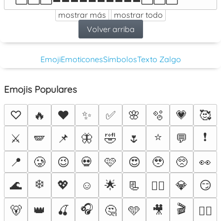
mostrar más
mostrar todo
Volver arriba
Emoji
Emoticones
Símbolos
Texto Zalgo
Emojis Populares
♡
🔥
❤️
✨
✅
🌸
🫧
💗
🥰
⭐
❗
⚔️
🪽
📌
🦋
🤣
🌷
💬
📍
🥲
😉
💀
🩷
😍
🥹
🥺
👀
❄️
🌊
💖
☺️
🌟
📃
💎
😏
❤️‍🔥
🎧
🎬
🐻
👑
🍒
🤔
🩵
🎥
🐦‍🔥