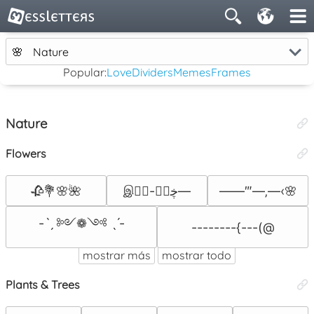
🌸
Nature
Popular:
Love
Dividers
Memes
Frames
Nature
Flowers
🥀💐🌸🌺
——‴—‚—‹🌸
இڿڰۣ-ڰۣ—
-ˋˏ ༻❁༺ ˎˊ-
--------{---(@
mostrar más
mostrar todo
Plants & Trees