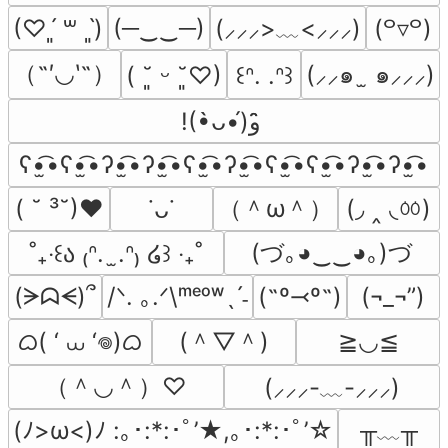
(─‿‿─)
(⸝⸝⸝>﹏<⸝⸝⸝)
(♡ˊ͈ ꒳ ˋ͈)
(꒪▿꒪)
（˶′◡‵˶）
(⸝⸝๑  ̫ ๑⸝⸝⸝)
( ˘͈ ᵕ ˘͈♡)
꒰ᐢ. .ᐢ꒱
!(•̀ᴗ•́)و ̑̑
ʕ•̫͡•ʕ•̫͡•ʔ•̫͡•ʔ•̫͡•ʕ•̫͡•ʔ•̫͡•ʕ•̫͡•ʕ•̫͡•ʔ•̫͡•ʔ•̫͡•
（＾ω＾）
(◞ ‸ ◟ㆀ)
( ˘ ³˘)♥
˙ᴗ˙
(づ｡◕‿‿◕｡)づ
˚₊‧꒰ა ₍ᐢ.  ̫.ᐢ₎ ໒꒱ ‧₊˚
(ᗒᗣᗕ)՞
/ᐠ. ｡.ᐟ\ᵐᵉᵒʷˎˊ˗
(˶º⤙º˶)
(¬_¬”)
ᜊ( ‘ ⩊ ‘𖦹)ᜊ
(＾▽＾)
≧◡≦
（＾◡＾）♡
(⸝⸝⸝-﹏-⸝⸝⸝)
╥﹏╥
(ﾉ>ω<)ﾉ :｡･:*:･ﾟ’★,｡･:*:･ﾟ’☆