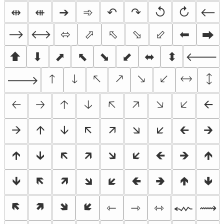
⇹
⇺
➔
➾
↶
↷
↺
↻
⟵
⟶
⟷
⬄
⬀
⬁
⬂
⬃
⬅
⮕
⬆
⬇
⬈
⬉
⬊
⬋
⬌
⬍
🡐
🡑
🡓
🡔
🡕
🡖
🡗
🡘
🡙
🡒
🡠
🡢
🡡
🡣
🡤
🡥
🡦
🡧
🡨
🡪
🡩
🡫
🡬
🡭
🡮
🡯
🡰
🡲
🡱
🡳
🡴
🡵
🡶
🡷
🡸
🡺
🡹
🡻
🡼
🡽
🡾
🡿
🢀
🢂
🢁
🢃
🢄
🢅
🢆
🢇
⇽
⇾
⇿
⬳
⟿