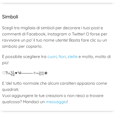
Simboli
Scegli tra migliaia di simboli per decorare i tuoi post e
commenti di Facebook, Instagram o Twitter! O forse per
ravvivare un po' il tuo nome utente! Basta fare clic su un
simbolo per copiarlo.
È possibile scegliere tra
cuori
,
fiori
,
stelle
e molto, molto di
più!
♡
𐙚
꧁
♥
༄
⸻
✧
⭒
𓆉
❀
E 'del tutto normale che alcuni caratteri appaiono come
quadrati.
Vuoi aggiungere le tue creazioni o non riesci a trovare
qualcosa? Mandaci un
messaggio
!