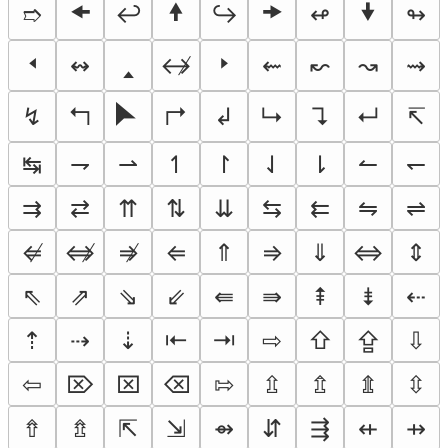
🠜
🠝
🠞
🠟
➱
↩
↪
↫
↬
🢐
🢑
🢒
↭
↮
⇜
↜
↝
⇝
🮰
↯
↰
↱
↲
↳
↴
↵
↸
↹
⇁
⇀
↿
↾
⇃
⇂
↼
↽
⇉
⇄
⇈
⇅
⇊
⇆
⇇
⇋
⇌
⇍
⇎
⇏
⇐
⇑
⇒
⇓
⇔
⇕
⇖
⇗
⇘
⇙
⇚
⇛
⇞
⇟
⇠
⇡
⇢
⇣
⇤
⇥
⇨
⇧
⇪
⇩
⇦
⌦
⌧
⌫
⇰
⇫
⇬
⇭
⇳
⇮
⇯
⇱
⇲
⇴
⇵
⇶
⇷
⇸