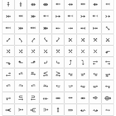
⬴
⬵
⬹
⤉
⤈
⇻
⇼
⤀
⤁
⬺
⬶
⬻
⬷
⤔
⤕
⤅
⤖
⤐
⬼
⬽
⤗
⤘
⤝
⤞
⤟
⤠
⤡
⤢
⤣
⤤
⤥
⤦
⤪
⤨
⤧
⤩
⤭
⤮
⤯
⤰
⤱
⤲
⤫
⤬
⬐
⬎
⬑
⬏
⤶
⤷
⤴
⤵
⥂
⥃
⭀
⭂
⭈
⭊
⥄
⥱
⥶
⥸
⥵
⭁
⭇
⭉
⭋
⭌
⥲
⥳
⥴
⥆
⬾
⬲
⥅
⥹
⥻
⬰
⥈
⥇
⟴
⭃
⭄
⥷
⥺
⥉
⥰
⬿
⤳
⥊