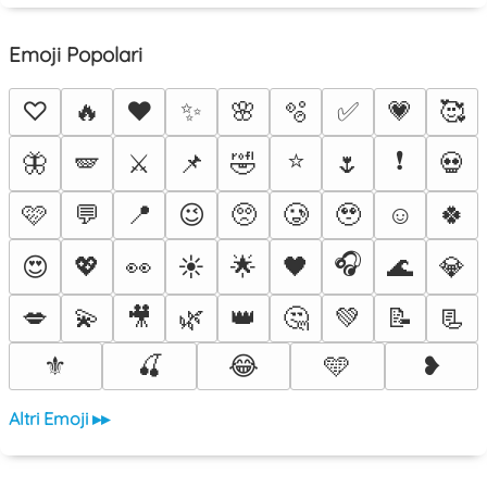
Emoji Popolari
♡
🔥
❤️
✨
🌸
🫧
✅
💗
🥰
⭐
❗
🦋
🪽
⚔️
📌
🤣
🌷
💀
🩷
💬
📍
😉
🥺
🥲
🥹
☺️
🍀
🎧
😍
💖
👀
☀️
🌟
🖤
🌊
💎
💋
💫
🎥
🌿
👑
🤔
💚
📝
📃
⚜️
🍒
😂
🩵
❥
Altri Emoji ▸▸