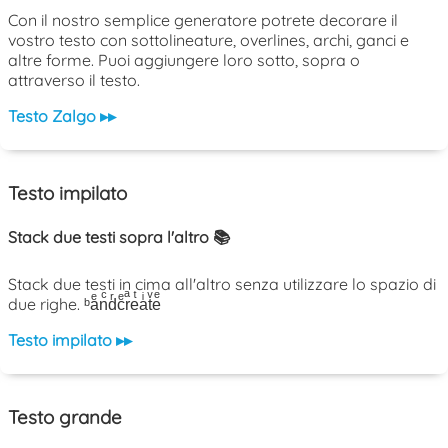
Con il nostro semplice generatore potrete decorare il
vostro testo con sottolineature, overlines, archi, ganci e
altre forme. Puoi aggiungere loro sotto, sopra o
attraverso il testo.
Testo Zalgo ▸▸
Testo impilato
Stack due testi sopra l'altro 📚
Stack due testi in cima all'altro senza utilizzare lo spazio di
due righe. ᵇaͤnͨdͬcͤrͣeͭaͥtͮeͤ
Testo impilato ▸▸
Testo grande