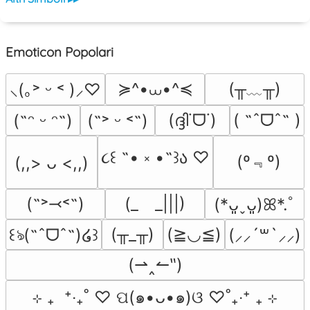
Emoticon Popolari
≽^•⩊•^≼
(╥﹏╥)
⸜(｡˃ ᵕ ˂ )⸝♡
(ദ്ദി˙ᗜ˙)
( ˶ˆᗜˆ˵ )
(˶ᵔ ᵕ ᵔ˶)
(˶˃ ᵕ ˂˶)
૮꒰ ˶• ༝ •˶꒱ა ♡
(º﹃º)
(,,> ᴗ <,,)
(˶˃⤙˂˶)
(_　_|||)
(*ᴗ͈ˬᴗ͈)ꕤ*.ﾟ
(╥_╥)
(≧◡≦)
꒰ঌ(˶ˆᗜˆ˵)໒꒱
(⸝⸝´꒳`⸝⸝)
(⇀‸↼‶)
⊹ ₊  ⁺‧₊˚ ♡ ପ(๑•ᴗ•๑)ଓ ♡˚₊‧⁺ ₊ ⊹