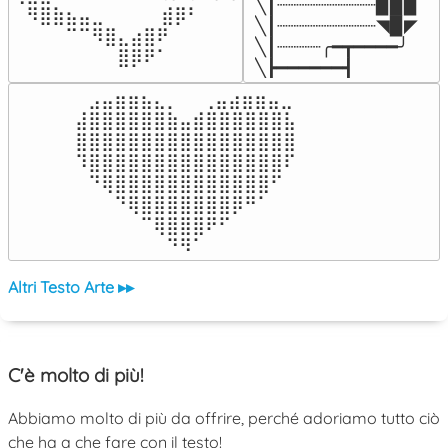
╲┃┈┈┈┈┈┈┈┈┈▉▉▉

⠀⠻⣿⣷⣦⣤⣀⠀⠀⠀ ⠀⣾⡿⠃⠀

╲┃┈┈┈┈┈┈┈┈┈◥▉◤

⠀⠀⠀⠀⠉⠉⠻⣿⣄⣴⣿⠟⠀⠀⠀

╲┃┈┈┈┈╭━┳━━━━╯

⠀⠀⠀⠀⠀⠀⠀⠀⣿⡿⠟⠁⠀⠀⠀
╲┣━━━━━━┫﻿
⠀⣠⣤⣶⣶⣦⣄⡀  ⠀⢀⣤⣴⣶⣶⣤⣀⠀

⣼⣿⣿⣿⣿⣿⣿⣷⣤⣾⣿⣿⣿⣿⣿⣿⣧

⣿⣿⣿⣿⣿⣿⣿⣿⣿⣿⣿⣿⣿⣿⣿⣿⣿

⠹⣿⣿⣿⣿⣿⣿⣿⣿⣿⣿⣿⣿⣿⣿⣿⠏

⠀⠙⢿⣿⣿⣿⣿⣿⣿⣿⣿⣿⣿⣿⣿⠋⠀

⠀⠀⠀⠙⢿⣿⣿⣿⣿⣿⣿⣿⡿⠛⠁⠀⠀

⠀⠀⠀⠀⠀⠉⢿⣿⣿⣿⠟⠋⠀⠀⠀⠀⠀

⠀⠀⠀⠀⠀⠀⠀⠙⠻⠁⠀⠀⠀⠀⠀⠀⠀⠀⠀⠀⠀⠀⠀
Altri Testo Arte ▸▸
C'è molto di più!
Abbiamo molto di più da offrire, perché adoriamo tutto ciò
che ha a che fare con il testo!