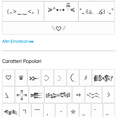
≽^•༚• ྀིྀ≼
（｡>‿‿<｡ ）
˚₊‧꒰ა.  .໒꒱ ‧₊˚
𓆩♡𓆪
Altri Emoticon ▸▸
Caratteri Popolari
♡
♛
ﾒ
𒁍
𒁃
➺
ｼ
𒋲
𒍫
𒈙
𒈱
･
✮
𒈝