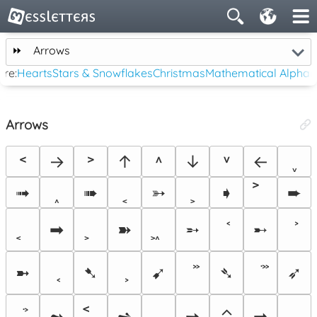
⏩
Arrows
re:
Hearts
Stars & Snowflakes
Christmas
Mathematical Alphan
Arrows
˂
→
˃
↑
˄
↓
˅
←
˯
➟
˰
➠
˱
➳
˲
➧
➨
➡
➽
➵
➸
➼
➷
➹
➴
➶
➻
➺
➙
⌃
➞
⌄