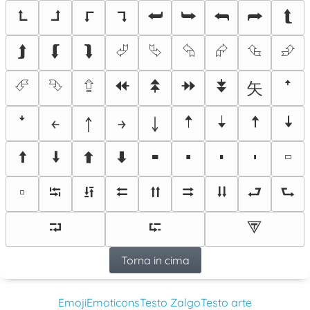
⮤
⮥
⮦
⮧
⮨
⮩
⮪
⮫
⮬
⮭
⮮
⮯
⮰
⮱
⮲
⮳
⮴
⮵
⮶
⮷
⮸
⯬
⯭
⯮
⯯
⽮
ꜛ
🠡
🠣
🠥
🠧
ꜜ
￩
￪
￫
￬
🠩
🠫
🠭
🠯
🢜
🢝
🢞
🢟
🢬
🢭
⭾
⭿
⮄
⮅
⮆
⮇
⮐
⮑
⮒
⮓
⮗
Torna in cima
Emoji
Emoticons
Testo Zalgo
Testo arte