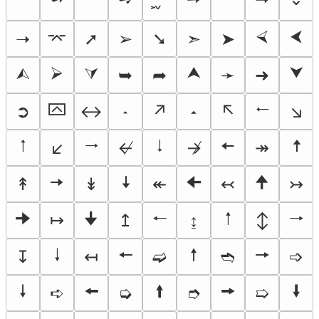
⮘
⮜
➝
⌤
➚
➢
➘
➣
➤
⮙
⮚
⮛
⮝
⮟
➥
➦
➛
➜
⮹
🠀
➲
↔
𝧵
↗
𝧶
↖
↘
🠁
🠂
🠃
🠄
🠅
↙
↚
↛
↠
🠆
🠇
🠈
🠉
↟
↡
↞
↢
↣
🠊
🠋
🠐
🠑
🠒
↦
↥
↨
↕
🠓
🠔
🠕
🠖
↧
↤
➫
➬
➩
🠗
🠘
🠙
🠚
🠛
➪
➭
➮
➯