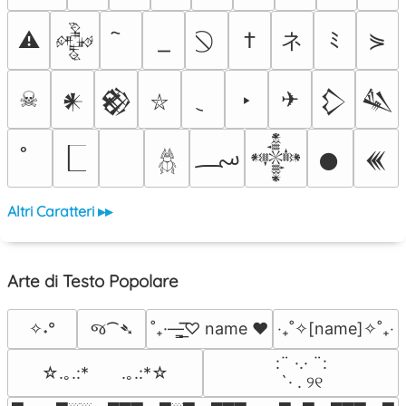
ネ
⚠
†
ﾐ
⋟
𒅒
☠
‣
✈
𒀭
𒆙
𒁷
𒈑
⛥
؄
𒀱
𒊹
𒌍
𓆣
Altri Caratteri ▸▸
Arte di Testo Popolare
જ⁀➴
✧˖°
˚₊·—̳͟͞͞♡ name ♥️
‎‧₊˚✧[name]✧˚₊‧
⠀:¨ ·.· ¨:⠀

☆.｡.:*　　.｡.:*☆
⠀ `· . ୨୧⠀