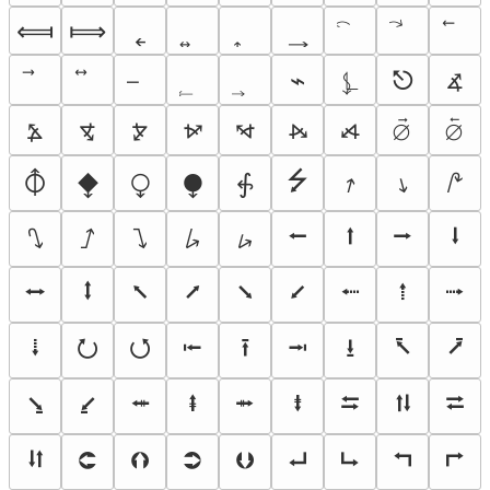
⟽
⟾
˿
⦨
⌁
⍼
⎋
⦩
⦪
⦫
⦬
⦭
⦮
⦯
⦳
⦴
⭍
⦽
⧪
⧬
⧭
⨗
⭎
⭏
⭚
⭠
⭡
⭢
⭣
⭛
⭜
⭝
⭞
⭟
⭤
⭥
⭦
⭧
⭨
⭩
⭪
⭫
⭬
⭭
⭮
⭯
⭰
⭱
⭲
⭳
⭶
⭷
⭸
⭹
⭺
⭻
⭼
⭽
⮀
⮁
⮂
⮃
⮈
⮉
⮊
⮋
⮠
⮡
⮢
⮣