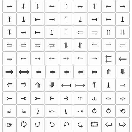
⥋
⥌
⥍
⥎
⥏
⥐
⥑
⥒
⥓
⥔
⥕
⥖
⥗
⥘
⥙
⥚
⥛
⥜
⥝
⥞
⥟
⥠
⥡
⥢
⥤
⥣
⥥
⥦
⥨
⥧
⥩
⥮
⥯
⥪
⥬
⥫
⬸
⥭
⤌
⤍
⤎
⤏
⤑
⬱
⟸
⟹
⟺
⤂
⤃
⤄
⤆
⤇
⤊
⤋
⭅
⭆
⟰
⟱
⟻
⟼
⤒
⤓
⤙
⤚
⤛
⤜
⥼
⥽
⥾
⥿
⤼
⤽
⤾
⤿
⤸
⤺
⤹
⤻
⥀
⥁
⟲
🗘
⮍
⮌
⮏
⮎
⮔
🢠
🢡
⟳