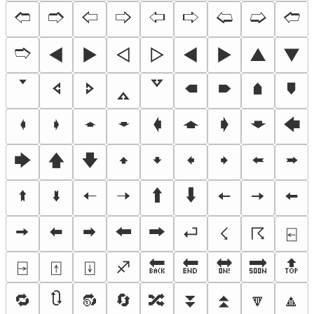
🢢
🢣
🢤
🢥
🢦
🢧
🢨
🢩
🢪
🢫
◄
►
◅
▻
◀
▶
▲
▼
🢓
🢔
🢖
🢕
🢗
🠴
🠶
🠵
🠷
🠼
🠾
🠽
🠿
🡀
🡁
🡂
🡃
🡄
🡆
🡅
🡇
🠹
🠻
🠸
🠺
🢘
🢚
🢙
🢛
🠠
🠢
🠱
🠳
🠤
🠦
🠨
🠪
🠬
🠮
🠰
🠲
⏎
☇
☈
⍇
⍈
⍐
⍗
♐
🔙
🔚
🔛
🔜
🔝
🔃
🔁
🔂
🔄
🔀
⏬
⏫
🔽
🔼