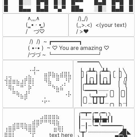
█  █░░ █▀█ █░█ █▀▀  █▄█ █▀█ █░█
█  █▄▄ █▄█ ▀▄▀ ██▄  ░█░ █▄█ █▄
 ∧,,,∧

 /)_/)

(  ̳• · • ̳)

(,,>.<)  <(your text)

/    づ♡
/ >❤️
 /)  /)  ~ ┏━━━━━━━━┓

( •-• )  ~ ♡ You are amazing ♡

/づづ ~ ┗━━━━━━━━┛
▔▔▔▔▔╲

⠀⠀⠀⠀⠀⠀⢀⣰⣀⠀⠀⠀⠀⠀⠀⠀⠀

▕╮╭┻┻╮╭┻┻╮╭▕╮╲

⢀⣀⠀⠀⠀⢀⣄⠘⠀⠀⣶⡿⣷⣦⣾⣿⣧

▕╯┃╭╮┃┃╭╮┃╰▕╯╭▏

⢺⣾⣶⣦⣰⡟⣿⡇⠀⠀⠻⣧⠀⠛⠀⡘⠏

▕╭┻┻┻┛┗┻┻┛  ▕  ╰▏

⠈⢿⡆⠉⠛⠁⡷⠁⠀⠀⠀⠉⠳⣦⣮⠁⠀

▕╰━━━┓┈┈┈╭╮▕╭╮▏

⠀⠀⠛⢷⣄⣼⠃⠀⠀⠀⠀⠀⠀⠉⠀⠠⡧

▕╭╮╰┳┳┳┳╯╰╯▕╰╯▏

⠀⠀⠀⠀⠉⠋⠀⠀⠀⠠⡥⠄⠀⠀⠀⠀⠀
▕╰╯┈┗┛┗┛┈╭╮▕╮┈▏
╭━┳━╭━╭━╮╮

⠀⠀⠀⠀⠀⠀⠀⠀⠀⣠⣶⣶⣶⣦⠀⠀

┃┈┈┈┣▅╋▅┫┃

⠀⠀⣠⣤⣤⣄⣀⣾⣿⠟⠛⠻⢿⣷⠀

┃┈┃┈╰━╰━━━━━━╮

⢰⣿⡿⠛⠙⠻⣿⣿⠁⠀⠀ ⠀⣶⢿⡇

╰┳╯┈┈┈┈┈┈┈┈┈◢▉◣

⢿⣿⣇⠀⠀⠀⠈⠏⠀⠀⠀ text here
