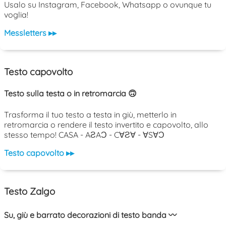
Usalo su Instagram, Facebook, Whatsapp o ovunque tu
voglia!
Messletters ▸▸
Testo capovolto
Testo sulla testa o in retromarcia 🙃
Trasforma il tuo testo a testa in giù, metterlo in
retromarcia o rendere il testo invertito e capovolto, allo
stesso tempo! CASA - AƧAƆ - C∀Ƨ∀ - ∀S∀Ɔ
Testo capovolto ▸▸
Testo Zalgo
Su, giù e barrato decorazioni di testo banda 〰️