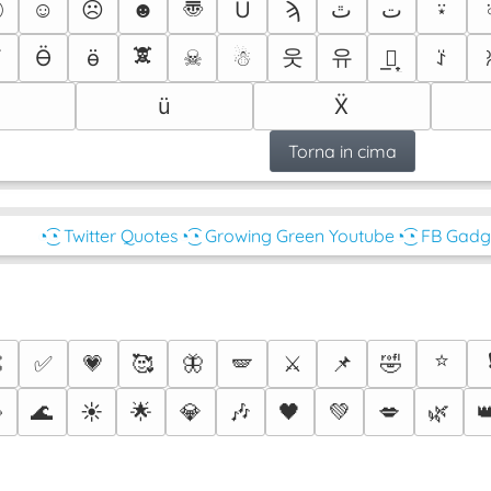
㋛
〠
☺
☹
☻
Ü
ϡ
ﭢ
ت
⍣
🕱
웃
유
Ѷ
Ӫ
ӫ
☠
☃
͟웃̟͟
ꑇ
ü
Ẍ
Torna in cima
◔͜͡◔ Twitter Quotes
◔͜͡◔ Growing Green Youtube
◔͜͡◔ FB Gadg
⭐

✅
💗
🥰
🦋
🪽
⚔️
📌
🤣

🌊
☀️
🌟
💎
🎶
🖤
💚
💋
🌿
