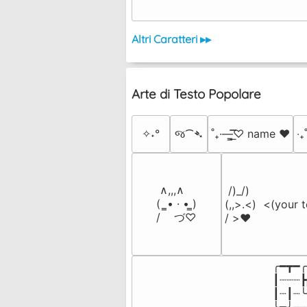
Altri Caratteri ▸▸
Arte di Testo Popolare
✧˖°
જ⁀➴
˚₊·—̳͟͞͞♡ name ♥️
‎‧
 ∧,,,∧

 /)_/)

(  ̳• · • ̳)

(,,>.<)  <(your t
/    づ♡
/ >❤️
╭━┳━╭
┃┈┈┈┣
┃┈┃┈╰
╰┳╯┈┈