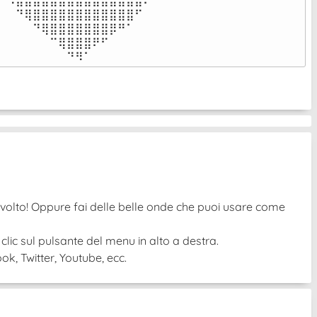
⠀⠙⢿⣿⣿⣿⣿⣿⣿⣿⣿⣿⣿⣿⣿⠋⠀

⠀⠀⠀⠙⢿⣿⣿⣿⣿⣿⣿⣿⡿⠛⠁⠀⠀

⠀⠀⠀⠀⠀⠉⢿⣿⣿⣿⠟⠋⠀⠀⠀⠀⠀

⠀⠀⠀⠀⠀⠀⠀⠙⠻⠁⠀⠀⠀⠀⠀⠀⠀⠀⠀⠀⠀⠀⠀
ovolto! Oppure fai delle belle onde che puoi usare come
 clic sul pulsante del menu in alto a destra.
k, Twitter, Youtube, ecc.