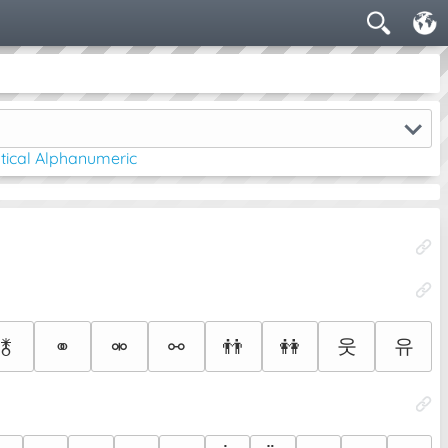
ical Alphanumeric
웃
유
⚭
⚮
⚯
👬
👭
🜬