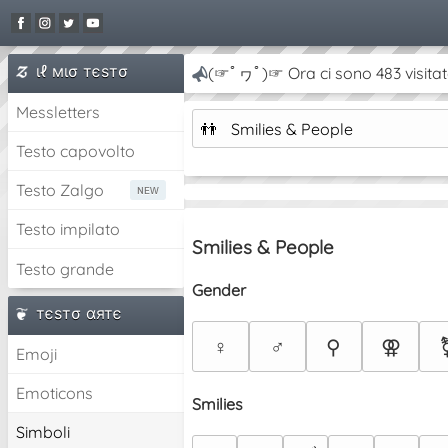
ιℓ мισ тєѕтσ
(☞ﾟヮﾟ)☞ Ora ci sono 483 visitat
Messletters
👬
Smilies & People
Testo capovolto
Testo Zalgo
Testo impilato
Smilies & People
Testo grande
Gender
тєѕтσ αятє
♀
♂
⚲
⚢
Emoji
Emoticons
Smilies
Simboli