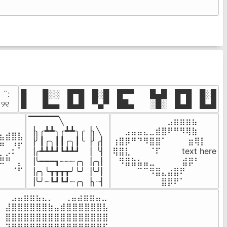
· ¨:⠀

█  █░░ █▀█ █░█ █▀▀  █▄█ █▀█ █░█

. ୨୧⠀
█  █▄▄ █▄█ ▀▄▀ ██▄  ░█░ █▄█ █▄█
▔▔▔▔▔╲

⠀⠀⠀⠀⠀⠀⠀⠀⠀⣠⣶⣶⣶⣦⠀⠀

⠀⠀⠀⠀

▕╮╭┻┻╮╭┻┻╮╭▕╮╲

⠀⠀⣠⣤⣤⣄⣀⣾⣿⠟⠛⠻⢿⣷⠀

⣦⣾⣿⣧

▕╯┃╭╮┃┃╭╮┃╰▕╯╭▏

⢰⣿⡿⠛⠙⠻⣿⣿⠁⠀⠀ ⠀⣶⢿⡇

⠛⠀⡘⠏

▕╭┻┻┻┛┗┻┻┛  ▕  ╰▏

⢿⣿⣇⠀⠀⠀⠈⠏⠀⠀⠀ text here

⣦⣮⠁⠀

▕╰━━━┓┈┈┈╭╮▕╭╮▏

⠀⠻⣿⣷⣦⣤⣀⠀⠀⠀ ⠀⣾⡿⠃⠀

⠉⠀⠠⡧

▕╭╮╰┳┳┳┳╯╰╯▕╰╯▏

⠀⠀⠀⠀⠉⠉⠻⣿⣄⣴⣿⠟⠀⠀⠀

⠀⠀⠀⠀
▕╰╯┈┗┛┗┛┈╭╮▕╮┈▏
⠀⠀⠀⠀⠀⠀⠀⠀⣿⡿⠟⠁⠀⠀⠀
⠀⣠⣤⣶⣶⣦⣄⡀  ⠀⢀⣤⣴⣶⣶⣤⣀⠀

⣼⣿⣿⣿⣿⣿⣿⣷⣤⣾⣿⣿⣿⣿⣿⣿⣧

⣿⣿⣿⣿⣿⣿⣿⣿⣿⣿⣿⣿⣿⣿⣿⣿⣿

⠹⣿⣿⣿⣿⣿⣿⣿⣿⣿⣿⣿⣿⣿⣿⣿⠏
