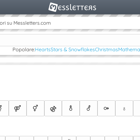
ori su Messletters.com
Popolare:
Hearts
Stars & Snowflakes
Christmas
Mathemat
⚧
⚤
⚥
⚣
⚨
⚦
⚩
♁