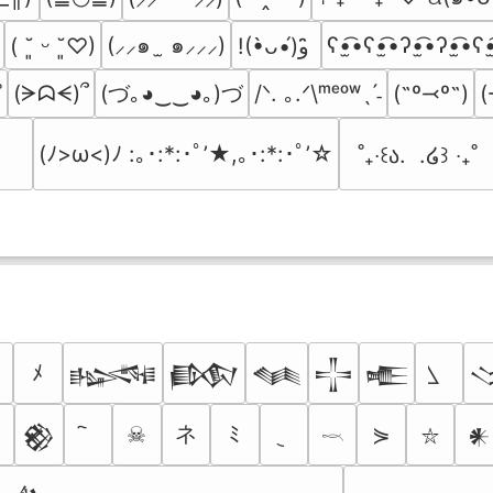
(⸝⸝๑  ̫ ๑⸝⸝⸝)
ʕ•̫͡•ʕ•̫͡•ʔ•̫͡•ʔ•̫͡•ʕ•
( ˘͈ ᵕ ˘͈♡)
!(•̀ᴗ•́)و ̑̑
(づ｡◕‿‿◕｡)づ
(ᗒᗣᗕ)՞
/ᐠ. ｡.ᐟ\ᵐᵉᵒʷˎˊ˗
(˶º⤙º˶)
(
˚
(ﾉ>ω<)ﾉ :｡･:*:･ﾟ’★,｡･:*:･ﾟ’☆
˚₊‧꒰ა.  .໒꒱ ‧₊˚
ﾒ
𒈙
𒁃
𒈝
𒋲
𒍫
ネ
☠
ﾐ
⋟
𒆙
𒀭
𓎖
⛥