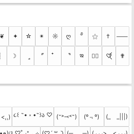
࿔
❦
✦
☆
✴︎
☼
ღ
⚝
†
⸺
ఇ
〞
〝
┊
☽
ީ
♡⃝
✟
♡⃕
૮꒰ ˶• ༝ •˶꒱ა ♡
(º﹃º)
(˶˃⤙˂˶)
(_　_|||)
 <,,)
•๑)ଓ ♡˚₊‧⁺ ₊ ⊹
(─‿‿─)
(⸝⸝⸝>﹏<⸝⸝⸝)
(♡ˊ͈ ꒳ ˋ͈)