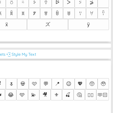
ゞ
⍤
⍥
⍨
⍢
ᐖ
ᐵ
⍩
⪂
⸖
ꐦ
ꐠ
ꐡ
ꐕ
ꉕ
ꌇ
ꌈ
ꈌ
ꃼ
ꈋ
ズ
ẍ
ÿ
ets
◔͜͡◔ Style My Text
❗
🌷
💀
🩷
💬
📍
😉
💖
🥺
🥹

😂
🩵
💫
🎥
⚜️
🍒
🤔
🫶🏻
❤️‍🔥