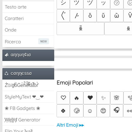
シ
ツ
ヅ
ッ
㋡
Testo arte
〴
ὃ
ὕ
ὣ
〲
Caratteri
ꆛ
ꆜ
Onde
Ricerca
αηηυη¢ισ
cσηηєѕѕσ
Emoji Popolari
Z̾̽ảlg̀͐ͭ̽oͧG̀e̒̃nͪȅͪͫ̏̐r͌̑á͑t͌̑͛o̊r̓̐
StyleMyText ❤‿❤
♡
🔥
❤️
✨
🌸

❀ FB Gadgets ❀
🎧
🍀
🥲
☺️
😍

͕͗W͕͕͗͗e͕͕͗͗i͕͕͗͗r͕͗d͕͗ Generator
Altri Emoji ▸▸
Flip Your ʇxəʇ!