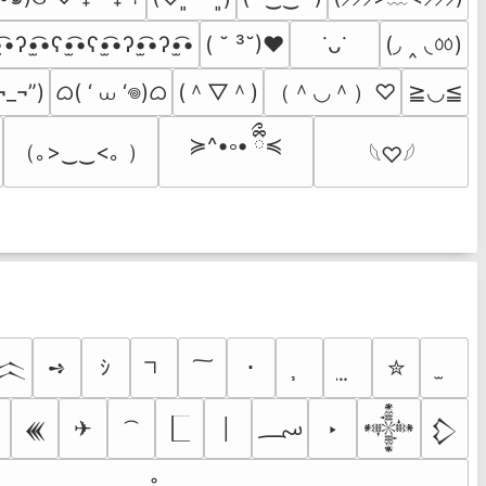
(◞ ‸ ◟ㆀ)
̫͡•ʔ•̫͡•ʕ•̫͡•ʕ•̫͡•ʔ•̫͡•ʔ•̫͡•
( ˘ ³˘)♥
˙ᴗ˙
ᜊ( ‘ ⩊ ‘𖦹)ᜊ
(＾▽＾)
（＾◡＾）♡
¬_¬”)
≧◡≦
≽^•༚• ྀིྀ≼
（｡>‿‿<｡ ）
𓆩♡𓆪
➺
ｼ
･
✮
𒈱
؄
✈
│
‣
𒌍
𒀱
𒁷