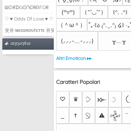
ᗯᕮIᖇᗪGᕮᑎᕮᖇᗩTOᖇ
（˶′◡‵˶）
(꒪▿꒪)
꒰ᐢ. .ᐢ꒱
♡ ♥ Odds Of Love ♥ ♡
（＾ω＾）
˚₊‧꒰ა ₍ᐢ.  ̫.ᐢ₎ ໒꒱ ‧₊
웃유 мєѕѕяσυℓєттє 유웃
╥﹏╥
(⸝⸝⸝-﹏-⸝⸝⸝)
αηηυη¢ισ
Altri Emoticon ▸▸
Caratteri Popolari
♡
♛
𒁍
†
⚠
𒅒