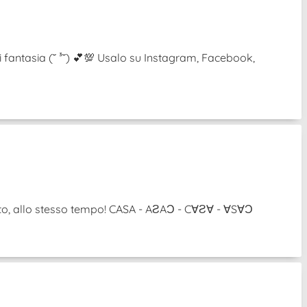
i fantasia (˘ ³˘) 💕💯 Usalo su Instagram, Facebook,
ovolto, allo stesso tempo! CASA - AƧAƆ - C∀Ƨ∀ - ∀S∀Ɔ