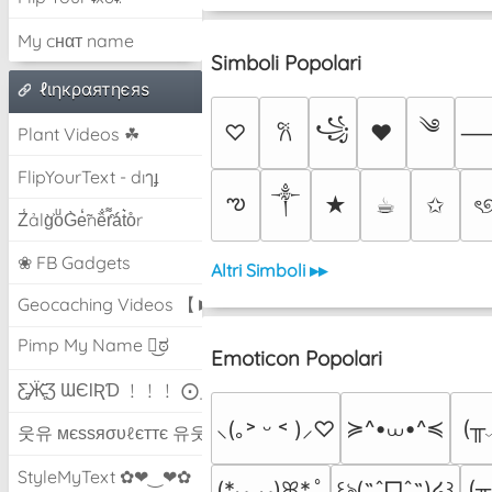
My cнαт name
Simboli Popolari
ℓιηкραятηєяѕ
༄
꧁
♡
♥
𐙚
Plant Videos ☘
FlipYourText - dıๅɟ
༒︎
ఌ
★
☕︎
✩
ৎ
Z̾ảlg̀͐oͧG̀e̒̃nȅ̐r͌̑á͑t͛o̊r
❀ FB Gadgets
Altri Simboli ▸▸
Geocaching Videos 【►】
Pimp My Name ಠ͜ಠ
Emoticon Popolari
Ƹ̵̡Ӝ̵̨̄Ʒ ƜЄƖƦƊ ﹗﹗﹗ ⨀_⨀
≽^•⩊•^≼
(╥
⸜(｡˃ ᵕ ˂ )⸝♡
웃유 мєѕѕяσυℓєттє 유웃
StyleMyText ✿❤‿❤✿
(╥
(*ᴗ͈ˬᴗ͈)ꕤ*.ﾟ
꒰ঌ(˶ˆᗜˆ˵)໒꒱