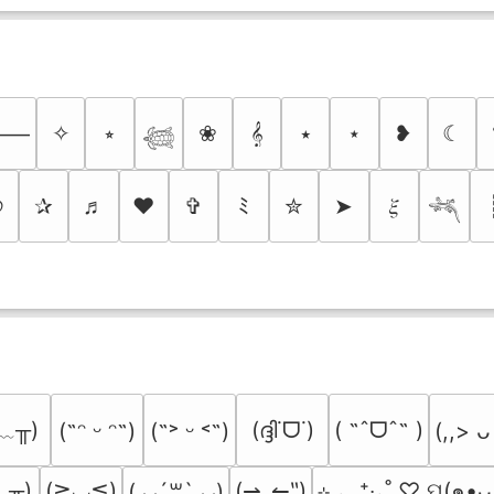
✧
⭒
❀
𝄞
⭑
⋆
❥
☾
⸻
𓆉
୭
✰
♬
❤
✞
ﾐ
✮
➤
𝜉
𓆈
﹏╥)
(ദ്ദി˙ᗜ˙)
( ˶ˆᗜˆ˵ )
(˶ᵔ ᵕ ᵔ˶)
(˶˃ ᵕ ˂˶)
(,,> ᴗ
_╥)
(≧◡≦)
(⇀‸↼‶)
⊹ ₊  ⁺‧₊˚ ♡ ପ(๑•ᴗ
(⸝⸝´꒳`⸝⸝)