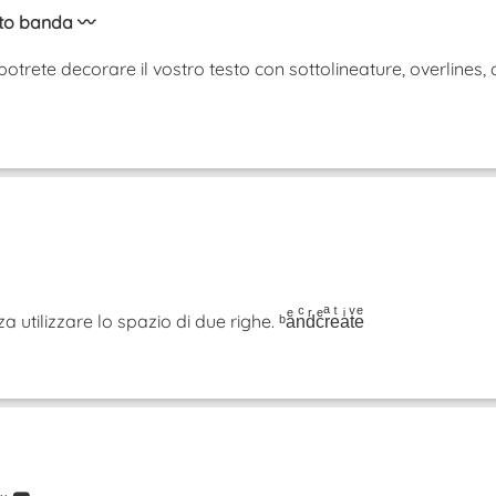
sto banda 〰️
otrete decorare il vostro testo con sottolineature, overlines, 
tilizzare lo spazio di due righe. ᵇaͤnͨdͬcͤrͣeͭaͥtͮeͤ