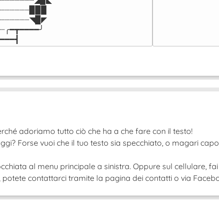
┈┈┈┈┈┈▉▉▉

┈┈┈┈┈┈◥▉◤

┈╭━┳━━━━╯

━━━┫﻿
rché adoriamo tutto ciò che ha a che fare con il testo!
ggi? Forse vuoi che il tuo testo sia specchiato, o magari cap
cchiata al menu principale a sinistra. Oppure sul cellulare, fai
tete contattarci tramite la pagina dei contatti o via Faceboo