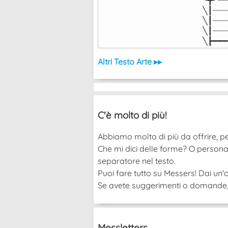
╲┃┈┈┈
╲┃┈┈┈
╲┃┈┈┈
╲┣━━━
Altri Testo Arte ▸▸
C'è molto di più!
Abbiamo molto di più da offrire, pe
Che mi dici delle forme? O persona
separatore nel testo.
Puoi fare tutto su Messers! Dai un'o
Se avete suggerimenti o domande, po
Messletters