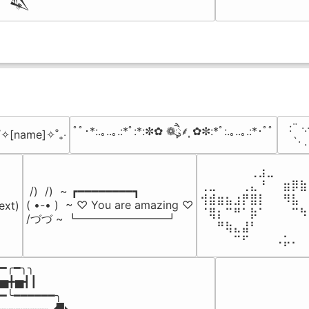
𒈑
⠀:¨ ·.
ﾟﾟ･*:.｡..｡.:*ﾟ:*:✼✿ ❁ཻུ۪۪⸙͎ ✿✼:*ﾟ:.｡..｡.:*･ﾟﾟ
₊˚✧[name]✧˚₊‧
⠀ `· 
⠀⠀⠀⠀⠀⠀⢀⣰⣀⠀⠀⠀⠀
⢀⣀⠀⠀⠀⢀⣄⠘⠀⠀⣶⡿⣷
 /)  /)  ~ ┏━━━━━━━━┓

⢺⣾⣶⣦⣰⡟⣿⡇⠀⠀⠻⣧⠀
( •-• )  ~ ♡ You are amazing ♡

ext)

⠈⢿⡆⠉⠛⠁⡷⠁⠀⠀⠀⠉⠳
/づづ ~ ┗━━━━━━━━┛
⠀⠀⠛⢷⣄⣼⠃⠀⠀⠀⠀⠀⠀
⠀⠀⠀⠀⠉⠋⠀⠀⠀⠠⡥⠄⠀
━╭━╮╮

▅╋▅┫┃

━╰━━━━━━╮

┈┈┈┈┈┈┈◢▉◣
