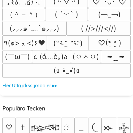
(＾▽＾)
˚₊‧꒰ა.  .໒꒱ ‧₊˚
♡´･ᴗ･`♡
（＾－＾）
( ´﹀` )
(￢_￢)
(⸝⸝⸝๑´﹏`๑⸝⸝⸝)
( //>///<//)
٩(๑> ₃ <)۶♥
♡(˃͈ ˂͈ )
(˵ᵕ̴᷄ ˶̫ ˶ᵕ̴᷅˵)
(￣ω￣﻿)
૮ (ó﹏ò｡)ა 
(ㅇㅅㅇ)
≖‿≖
(ง •̀_•́)ง
Fler Uttryckssymboler ▸▸
Populära Tecken
♡
†
𒈙
𒁍
𒈔