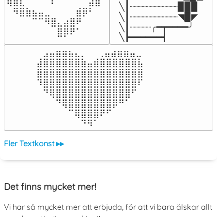
⢿⣿⣇⠀⠀⠀⠈⠏⠀⠀⠀⠀⠀⣼⣿⠀

╲┃┈┈┈┈┈┈┈┈┈▉▉▉

⠀⠻⣿⣷⣦⣤⣀⠀⠀⠀⠀⣾⡿⠃⠀

╲┃┈┈┈┈┈┈┈┈┈◥▉◤

⠀⠀⠀⠀⠉⠉⠻⣿⣄⣴⣿⠟⠀⠀⠀

╲┃┈┈┈┈╭━┳━━━━╯

⠀⠀⠀⠀⠀⠀⠀⠀⣿⡿⠟⠁⠀⠀⠀⠀
╲┣━━━━━━┫﻿
⠀⣠⣤⣶⣶⣦⣄⡀  ⠀⢀⣤⣴⣶⣶⣤⣀⠀

⣼⣿⣿⣿⣿⣿⣿⣷⣤⣾⣿⣿⣿⣿⣿⣿⣧

⣿⣿⣿⣿⣿⣿⣿⣿⣿⣿⣿⣿⣿⣿⣿⣿⣿

⠹⣿⣿⣿⣿⣿⣿⣿⣿⣿⣿⣿⣿⣿⣿⣿⠏

⠀⠙⢿⣿⣿⣿⣿⣿⣿⣿⣿⣿⣿⣿⣿⠋⠀

⠀⠀⠀⠙⢿⣿⣿⣿⣿⣿⣿⣿⡿⠛⠁⠀⠀

⠀⠀⠀⠀⠀⠉⢿⣿⣿⣿⠟⠋⠀⠀⠀⠀⠀

⠀⠀⠀⠀⠀⠀⠀⠙⠻⠁⠀⠀⠀⠀⠀⠀⠀⠀⠀⠀⠀⠀⠀
Fler Textkonst ▸▸
Det finns mycket mer!
Vi har så mycket mer att erbjuda, för att vi bara älskar allt