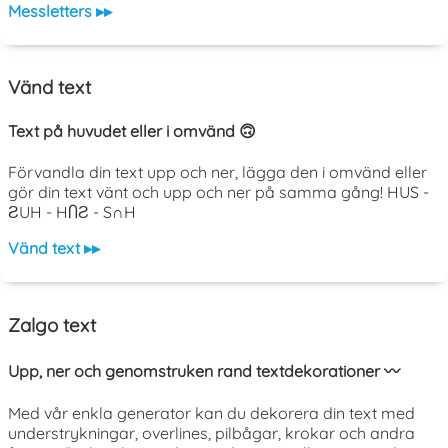
Messletters ▸▸
Vänd text
Text på huvudet eller i omvänd 🙃
Förvandla din text upp och ner, lägga den i omvänd eller
gör din text vänt och upp och ner på samma gång! HUS -
ƧUH - HႶƧ - S∩H
Vänd text ▸▸
Zalgo text
Upp, ner och genomstruken rand textdekorationer 〰️
Med vår enkla generator kan du dekorera din text med
understrykningar, overlines, pilbågar, krokar och andra