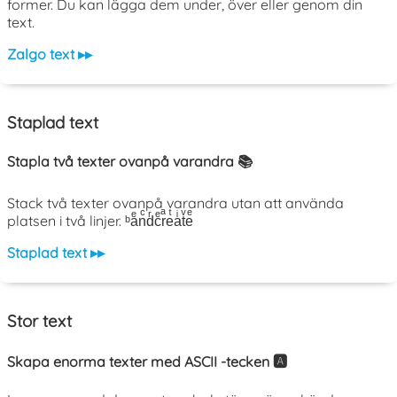
former. Du kan lägga dem under, över eller genom din
text.
Zalgo text ▸▸
Staplad text
Stapla två texter ovanpå varandra 📚
Stack två texter ovanpå varandra utan att använda
platsen i två linjer. ᵇaͤnͨdͬcͤrͣeͭaͥtͮeͤ
Staplad text ▸▸
Stor text
Skapa enorma texter med ASCII -tecken 🅰️