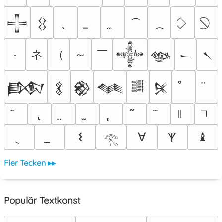
𒋲
𒌐
ネ
（
～
￣
٠
𒀱
𒀲
𒀸
𒀹
𒁃
𒃽
𒆙
𒈝
𒌃
𒍮
𐌔
∀
♝
𐊵
𓂀
Fler Tecken ▸▸
Populär Textkonst