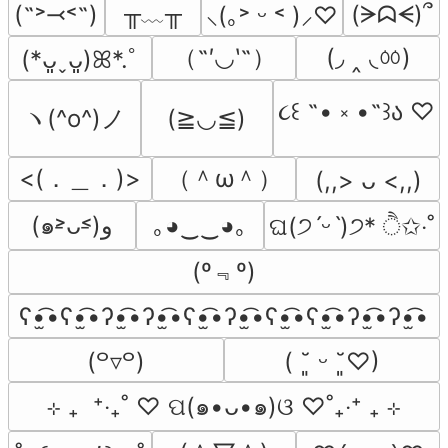
╥﹏╥
(˶˃⤙˂˶)
(ᗒᗣᗕ)՞
⸜(｡˃ ᵕ ˂ )⸝♡
（˶′◡‵˶）
(◞ ‸ ◟ㆀ)
(*ᴗ͈ˬᴗ͈)ꕤ*.ﾟ
૮꒰ ˶• ༝ •˶꒱ა ♡
ヽ(^o^)ノ
(≧◡≦)
<(．＿．)>
（＾ω＾）
(,,> ᴗ <,,)
(๑˃̵ᴗ˂̵)و
｡◕‿‿◕｡
ଘ(੭ˊᵕˋ)੭* ੈ✩‧˚
(º﹃º)
ʕ•̫͡•ʕ•̫͡•ʔ•̫͡•ʔ•̫͡•ʕ•̫͡•ʔ•̫͡•ʕ•̫͡•ʕ•̫͡•ʔ•̫͡•ʔ•̫͡•
(꒪▿꒪)
( ˘͈ ᵕ ˘͈♡)
⊹ ₊  ⁺‧₊˚ ♡ ପ(๑•ᴗ•๑)ଓ ♡˚₊‧⁺ ₊ ⊹