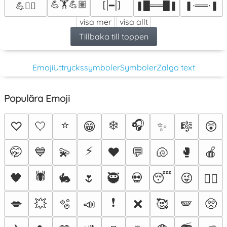
💪🏋💪🏽
❚█══█❚
❚·══·❚
[|━|]
💪🏋️‍♂️
visa mer
visa allt
Tillbaka till toppen
Emoji
Uttryckssymboler
Symboler
Zalgo text
Populära Emoji
⭐
❄️
🎧
♡
🤍
😁
✨
🎼
😲
⚡
🤭
💙
💫
♥️
💬
🐚
🥊
🍎
🕷️
🖤
🐇
🌷
🥷
💀
😴
😜
❤️‍🔥
❗
💋
💥
🫧
📣
❌
🥰
🪽
🥺