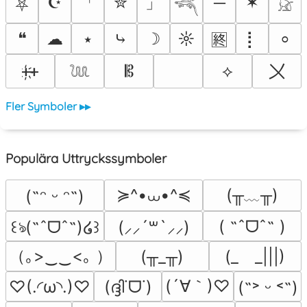
「
」
☪
✮
─
✶
⛧
𓆈
𓃠
❝
☁
⭑
⤷
☽
☼
⡇
⸰
🈡
〤
ᚐ҉ᚐ
𝄡
⟡
𓆙
Fler Symboler ▸▸
Populära Uttryckssymboler
≽^•⩊•^≼
(╥﹏╥)
(˶ᵔ ᵕ ᵔ˶)
( ˶ˆᗜˆ˵ )
꒰ঌ(˶ˆᗜˆ˵)໒꒱
(⸝⸝´꒳`⸝⸝)
（｡>‿‿<｡ ）
(╥_╥)
(_　_|||)
(´∀｀)♡
♡(.◜ω◝.)♡
(ദ്ദി˙ᗜ˙)
(˶˃ ᵕ ˂˶)