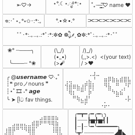
⋆°.☾⋆.ೃ࿔*:⋆
⤜♡→
˚₊·—̳͟͞͞♡ name ♥️
⫘⫘⫘⫘⫘⫘
°.•☆•.°
𖦹:･ﾟ⋆｡°⭒✩･:*:｡
ﾟﾟ･*:.｡..｡.:*ﾟ:*:✼✿ ❁ཻུ۪۪⸙͎ ✿✼:*ﾟ:.｡..｡.:*･ﾟﾟ
❀° ┄───╮

(\_/)

 /)_/)

(•_•)

(,,>.<)  <(your text)

 ╰───┄ °❀
(>🧨
/ >❤️
⠀⠀⠀⠀⠀⠀⢀⣰⣀⠀⠀⠀⠀⠀⠀⠀⠀

╭ @𝙪𝙨𝙚𝙧𝙣𝙖𝙢𝙚 ♡‧₊˚

⢀⣀⠀⠀⠀⢀⣄⠘⠀⠀⣶⡿⣷⣦⣾⣿⣧

┆❝ proノnouns ❞

⢺⣾⣶⣦⣰⡟⣿⡇⠀⠀⠻⣧⠀⠛⠀⡘⠏

┆⋆˚ 🎞️ ˖° 𝙖𝙜𝙚

⠈⢿⡆⠉⠛⠁⡷⠁⠀⠀⠀⠉⠳⣦⣮⠁⠀

⠀⠀⠛⢷⣄⣼⠃⠀⠀⠀⠀⠀⠀⠉⠀⠠⡧

╰ ➤ ᥫට fav things.
⠀⠀⠀⠀⠉⠋⠀⠀⠀⠠⡥⠄⠀⠀⠀⠀⠀
╭━┳━╭━╭━╮╮

⠀⠀⠀⠀⠀⠀⠀⠀⠀⣠⣶⣶⣶⣦⠀⠀

┃┈┈┈┣▅╋▅┫┃

⠀⠀⣠⣤⣤⣄⣀⣾⣿⠟⠛⠻⢿⣷⠀

┃┈┃┈╰━╰━━━━━━╮

⢰⣿⡿⠛⠙⠻⣿⣿⠁⠀⠀⠀⢸⣿⡇

╰┳╯┈┈┈┈┈┈┈┈┈◢▉◣
