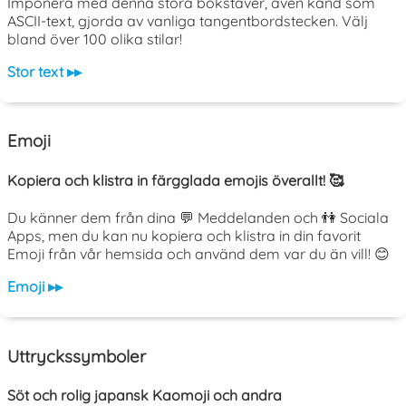
Imponera med denna stora bokstäver, även känd som
ASCII-text, gjorda av vanliga tangentbordstecken. Välj
bland över 100 olika stilar!
Stor text ▸▸
Emoji
Kopiera och klistra in färgglada emojis överallt! 🥰
Du känner dem från dina 💬 Meddelanden och 👫 Sociala
Apps, men du kan nu kopiera och klistra in din favorit
Emoji från vår hemsida och använd dem var du än vill! 😊
Emoji ▸▸
Uttryckssymboler
Söt och rolig japansk Kaomoji och andra