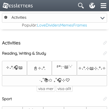
⚽
Activities
Populär:
Love
Dividers
Memes
Frames
Activities
Reading, Writing & Study
࿔*:･📖˙ᵕ˙
✧˖°.🎧📖
📓✧˖°.
✧˖°.⊹📖⊹.°˖✧
‧₊˚📚✩ ₊˚🎧⊹♡
visa mer
visa allt
Sport