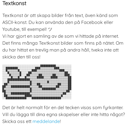
Textkonst
Textkonst är att skapa bilder från text, även känd som
ASCII-konst. Du kan använda den på Facebook eller
Youtube, till exempel! ツ
Vi har gjort en samling av de som vi hittade på internet.
Det finns många Textkonst bilder som finns på nätet. Om
du har hittat en trevlig man på andra håll, tveka inte att
skicka den till oss!
░░░░░░░░░░░░░░░░░░░░░░█████████░░░░░░░░░

░░███████░░░░░░░░░░███▒▒▒▒▒▒▒▒███░░░░░░░

░░█▒▒▒▒▒▒█░░░░░░░███▒▒▒▒▒▒▒▒▒▒▒▒▒███░░░░

░░░█▒▒▒▒▒▒█░░░░██▒▒▒▒▒▒▒▒▒▒▒▒▒▒▒▒▒▒▒██░░

░░░░█▒▒▒▒▒█░░░██▒▒▒▒▒██▒▒▒▒▒▒██▒▒▒▒▒███░

░░░░░█▒▒▒█░░░█▒▒▒▒▒▒████▒▒▒▒████▒▒▒▒▒▒██

░░░█████████████▒▒▒▒▒▒▒▒▒▒▒▒▒▒▒▒▒▒▒▒▒▒██

░░░█▒▒▒▒▒▒▒▒▒▒▒▒█▒▒▒▒▒▒▒▒▒█▒▒▒▒▒▒▒▒▒▒▒██

░██▒▒▒▒▒▒▒▒▒▒▒▒▒█▒▒▒██▒▒▒▒▒▒▒▒▒▒██▒▒▒▒██

██▒▒▒███████████▒▒▒▒▒██▒▒▒▒▒▒▒▒██▒▒▒▒▒██

█▒▒▒▒▒▒▒▒▒▒▒▒▒▒▒█▒▒▒▒▒▒████████▒▒▒▒▒▒▒██

██▒▒▒▒▒▒▒▒▒▒▒▒▒▒█▒▒▒▒▒▒▒▒▒▒▒▒▒▒▒▒▒▒▒▒██░

░█▒▒▒███████████▒▒▒▒▒▒▒▒▒▒▒▒▒▒▒▒▒▒▒██░░░

░██▒▒▒▒▒▒▒▒▒▒████▒▒▒▒▒▒▒▒▒▒▒▒▒▒▒▒▒█░░░░░

Det är helt normalt för en del tecken visas som fyrkanter.
Vill du lägga till dina egna skapelser eller inte hitta något?
Skicka oss ett
meddelande
!