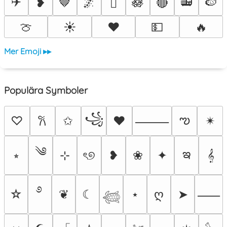
✈️
📻
❥
🤎
🌌
🪷
🔴
🍉
🫟
🍈
☀️
❤️
💵
🔥
Mer Emoji ▸▸
Populära Symboler
꧁
ఌ
♡
✩
♥
✴︎
𐙚
⸻
༄
ఇ
⭒
⊹
ৎ୭
❥
❀
✦
𝄞
࿔
☆
❦
☾
⋆
ღ
➤
⸺
𓆉