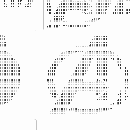
⣿⡇⠀⠀⣰⣿⣿⣿⣶⣶⣶⣷⣌⠃⢠⣿⣿⣿⡿⠀⢰⣿⣿⠉
⠿⠶⠾⠇⠾⠃⠶⠾⠇⠀

⢹⣿⡀⣰⣿⣿⡿⠿⠿⠿⢿⣿⠟⡁⢸⣿⣿⡿⠁⠀⣿⣿⣯⣤
⠀⠀⠀⠀⠀⠀⠀⠀⠀⠀⠀
⠀⠻⢱⣿⣿⡿⠀⠀⠀⠀⠈⠵⠾⠇⠼⠿⠿⠃⠀⠸⠿⠿⠿⠿
⠀⢠⣿⣿⡿⣁⡀⠀⠀⠀⠀⢀⣠⣴⡿⠋⠀⠀⠀⠀⠀⠀⠀⠀
⢠⣿⣿⣿⠃⠛⠻⠿⠿⠿⠿⠿⠛⠉⠀⠀⠀⠀⠀⠀⠀⠀⠀⠀
⣤⡀⠀⠀⠀⠀

⠀⠀⠀⠀⠀⠀⠀⠀⠀⠀⠀⠀⠀⢀⣀⣀⣀⡀⠀⠀⠀⠀⠀⠀

⣿⣧⠀⠀⠀⠀

⠀⠀⠀⠀⠀⠀⠀⠀⠀⠀⠀⠀⢀⣾⣿⣿⣿⡇⠀⠀⠀⠀⠀⠀

⣿⣿⠀⠀⠀⠀

⠀⠀⠀⠀⠀⠀⠀⢀⣠⣤⣤⣤⣾⣿⣿⣿⣿⡇⠀⠀⠀⠀⠀⠀

⣿⣿⣄⠀⠀⠀

⠀⠀⠀⠀⣠⣴⣿⡿⠟⠛⠋⣽⣿⣿⣿⣿⣿⣿⣦⣄⠀⠀⠀⠀

⣿⣿⣿⣷⡀⠀

⠀⠀⢀⣾⣿⠟⠁⠀⠀⠀⣼⣿⣿⠏⢸⣿⣿⡏⠻⣿⣷⡀⠀⠀

⣿⣿⣿⣿⣿⡄

⠀⢠⣿⡟⠁⠀⠀⠀⠀⣼⣿⣿⡟⠀⢸⣿⣿⡇⠀⠈⢻⣿⡄⠀

⣿⣿⣿⣿⣿⣿

⢠⣿⡟⠀⠀⠀⠀⠀⣼⣿⣿⡿⠀⠀⢸⣿⣿⡇⠀⠀⠀⢻⣿⡄

⣿⣿⣿⣿⣿⣿

⣸⣿⠇⠀⠀⠀⠀⣼⣿⣿⣿⠁⠀⠀⠘⢿⣿⡇⠀⠀⠀⠘⣿⣇

⣿⣿⣿⣿⣿⣿

⢿⣿⠀⠀⠀⠀⣰⣿⣿⣿⣇⣀⣀⣀⣼⣦⡙⠇⠀⠀⠀⠀⣿⡿

⣿⣿⣿⣿⣿⡟

⢸⣿⡇⠀⠀⣴⣿⣿⣿⣿⣿⣿⣿⣿⣿⣿⣿⡦⠀⠀⠀⢸⣿⡇

⣿⣿⣿⣿⡟⠀

⠀⢿⣿⡀⣸⣿⣿⣿⠟⠉⠉⠉⠉⠉⣿⠟⣡⡆⠀⠀⢀⣿⡿⠀

⣿⣿⣿⠏⠀⠀

⠀⠈⠛⣰⣿⣿⣿⡟⠀⠀⠀⠀⠀⠀⠠⠾⠿⠇⠀⠀⣠⣿⡿⠁⠀
⠿⠋⠁⠀⠀⠀

⠀⠀⣰⣿⣿⣿⡟⣀⠀⠀⠀⠀⠀⠀⠀⠀⠀⣀⣤⣾⡿⠋⠀⠀⠀
⠀⠀⠀⠀⠀⠀

⠀⣰⣿⣿⣿⡿⠰⠿⣿⣶⣶⣶⣶⣶⣶⣿⠿⠟⠉⠀⠀⠀⠀⠀

⠀⠀⠀⠀⠀⠀
⠀⠉⠉⠉⠉⠁⠀⠀⠀⠈⠉⠉⠉⠉⠁⠀⠀⠀⠀⠀⠀⠀⠀⠀