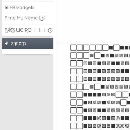
❀ FB Gadgets
Pimp My Name ಠ͜ಠ
Ƹ̵̡Ӝ̵̨̄Ʒ ƜЄƖƦƊ ﹗﹗﹗ ⨀_⨀
αηησηѕ
⬜⬜⬜⬜⬜⬜⬛⬜⬛⬛
⬜⬜⬜🟫⬜⬛🟪⬛🟪🟪🟪
⬜⬜🟨🟫🟨⬛🟪🟪⬛⬛🟪
⬜⬜🟨🟫🟨⬛🟪🟪🟪🟪⬛
⬜⬜🟨🟫🟨⬛🟪🟪🟪🟪
⬜⬜⬜🟫⬜⬛🟪🟪🟪🟪🟪
⬜⬜⬛⬛⬛⬛🟪🟪🟪⬜⬜
⬜⬜⬛🟪🟪🟪⬛🟪🟪🟪
⬜⬜⬛🟪🟪⬛⬛🟪🟪🟪🟪
⬜⬜⬛⬛⬛🏼🟪⬛🟪🏼⬛
⬜⬜⬛🟪🟪🏼🟪🟦⬛🏼🏼🏼