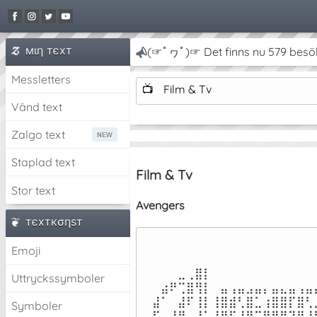
мιη тєxт
(☞ﾟヮﾟ)☞ Det finns nu 579 besö
Messletters
📺
Film & Tv
Vänd text
Zalgo text
Staplad text
Film & Tv
Stor text
Avengers
тєxткσηѕт
Emoji
⠀⠀⠀⣀⢀⣿⡇⠀⠀⠀⠀⠀⠀⠀⠀⠀⠀⠀⠀⠀
Uttryckssymboler
⠀⣴⠟⢉⣿⢻⡇⠀⣤⢠⣤⣠⣤⡄⣤⣄⣤⢠⣤⣤
⣼⠁⠀⣼⠏⢸⡇⢸⣿⣾⢃⣿⣁⢰⣿⣿⡏⣿⢃⣀
Symboler
⣯⠀⣼⣿⣤⣼⣅⢸⣿⠏⣼⡟⠉⣿⢿⣿⢹⡟⣸⡏