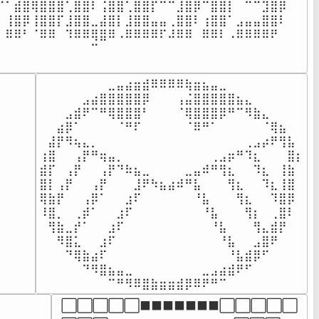
⠉⠁⣾⣿⢿⣿⣿⣿⢁⣿⣿⠇⢨⣿⣿⢁⣿⣿⡏⠉⠉⣸⣿⡿⠉⣿⣿⡇⠀⠉⠉⣹⣿⡿⠀⠀

⡄⢸⣿⡿⢸⣿⣿⡏⣸⣿⣿⣀⣼⣿⡇⣸⣿⣿⣤⣤⢀⣿⣿⠇⢰⣿⣿⠁⣠⣤⣤⣿⣿⠇⠀⠀

⠁⠿⠿⠃⠈⠿⠿⠀⠹⠿⠿⢿⣿⠿⠠⠿⠿⠿⠿⠏⠼⠿⠿⠀⠿⠿⠇⠠⠿⠿⠿⠿⠟⠀⠀⠀

⠀⠀⠀⠀⠀⠀⠀⠀⠀⠀⠀⠉⠀⠀⠀⠀⠀⠀⠀⠀⠀⠀⠀⠀⠀⠀⠀⠀⠀⠀⠀⠀⠀⠀⠀⠀

⠀⠀⠀⠀⠀⠀⠀⠀⠀⠀⠀⠀⠀⠀⠀⠀⠀⠀⠀⠀⠀⠀⠀⠀⠀⠀⠀⠀⠀⠀⠀⠀⠀⠀⠀⠀
⠀⠀⠀⠀⠀⠀⠀⠀⣀⣤⣴⣶⣾⠿⠿⠿⠿⢷⣶⣦⣤⣀⠀⠀⠀⠀⠀⠀⠀⠀

⠀⠀⠀⠀⠀⣠⣴⣿⣿⣿⣿⣿⡿⠀⠀⠀⢠⣬⣿⣿⣿⣿⣿⣦⣄⠀⠀⠀⠀⠀

⠀⠀⠀⣠⣾⠟⠉⠛⢿⣿⣿⣿⠃⠀⠀⠀⠈⢿⣿⣿⣿⡿⠛⠉⠻⣷⣄⠀⠀⠀

⠀⠀⣴⡿⠁⠀⠀⠀⠀⠈⠛⠏⠀⠀⠀⠀⠀⠈⠿⠛⠁⠀⠀⠀⠀⠀⠈⢿⣦⠀⠀

⠀⣼⡟⠻⢦⣄⡀⠀⠀⠀⠀⠀⠀⠀⠀⠀⠀⠀⠀⠀⠀⠀⠀⠀⢀⣠⡴⠟⢻⣧⠀

⢰⣿⠀⠀⢠⡟⠛⢶⣤⡀⠀⠀⠀⠀⠀⠀⠀⠀⠀⠀⢀⣠⡶⠛⠹⣆⠀⠀⠀⣿⡆

⣾⡏⠀⢠⡟⠀⠀⢠⡟⠙⠷⣦⣀⠀⠀⠀⠀⣀⣤⠾⠛⢻⣆⠀⠀⠹⣆⠀⢸⣷

⣿⡇⢠⡟⠀⠀⢠⡟⠀⠀⠀⣸⠟⠳⣦⣴⠾⠛⣧⠀⠀⠀⢻⣆⠀⠀⠹⣆⢸⣿

⢿⣷⡟⠀⠀⢠⡿⠁⠀⠀⣰⠏⠀⠀⠀⠀⠀⠀⠘⣧⠀⠀⠀⢻⣆⠀⠀⠹⣿⡿

⠸⣿⡀⠀⢀⡾⠁⠀⠀⣰⠏⠀⠀⠀⠀⠀⠀⠀⠀⠘⣧⠀⠀⠀⢻⡆⠀⢀⣿⠇

⠀⢻⣷⣀⡞⠁⠀⠀⣰⠏⠀⠀⠀⠀⠀⠀⠀⠀⠀⠀⠘⣧⠀⠀⠀⢻⣄⣾⡟⠀



⠀⠀⠻⣿⣅⠀⠀⣰⠏⠀⠀⠀⠀⠀⠀⠀⠀⠀⠀⠀⠀⠘⣧⠀⠀⣠⣿⠟⠀⠀



⠀⠀⠀⠙⢿⣷⣴⠏⠀⠀⠀⠀⠀⠀⠀⠀⠀⠀⠀⠀⠀⠀⠘⣧⣾⡿⠋⠀⠀⠀

⠀⠀⠀⠀⠀⠙⠻⣿⣦⣤⣀⠀⠀⠀⠀⠀⠀⠀⠀⣀⣠⣴⣾⠟⠋⠀⠀⠀⠀⠀

⠀⠀⠀⠀⠀⠀⠀⠀⠉⠛⠻⠿⣿⣷⣶⣶⣾⡿⠿⠟⠛⠉⠀⠀⠀⠀⠀⠀⠀⠀
⬜⬜⬜⬜⬜⬛⬛⬛⬛⬛⬛⬛⬜⬜⬜⬜⬜
