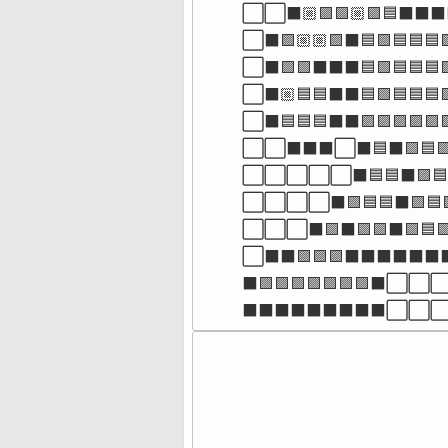
⬜⬜⬛🏼🟪🟪🏼🟪🟦⬛⬛⬛
⬜⬛🟪🏼🏼🟪⬛🟦🟪🟦🟦🟦
⬜⬛🟪🟪⬛⬛⬛🟦🟪🟦🟦🟦
⬜⬛🏼🟦🟦⬛⬛🟦🟪🟦🟦🟦
⬜⬛🟦🟦🟦⬛⬛🟪🟪🟪🟪🟪
⬜⬜⬛⬛⬛⬜⬛🟦⬛🟪🟦
⬜⬜⬜⬜⬜⬛🟦🟦⬛🟪🟦
⬜⬜⬜⬜⬛🟪🟦🟦⬛🟪🟦
⬜⬜⬜⬛🟪⬛🟪🟪⬛🟪🟦
⬜⬛⬛🟪🟪🟪⬛⬛⬛⬛⬛⬛⬛
⬛🟪🟪🟪🟪🟪🟪🟪⬛⬜⬜⬜⬛
⬛⬛⬛⬛⬛⬛⬛⬛⬛⬜⬜⬜
⠀⠀⠀⠀⠀
⠀⠀⠀⠀⠀
⠀⠀⠀⠀⠀
⠀⠀⠀⠀⠀
⠀⠀⠀⠀⠀
⠀⠀⠀⠀⠀