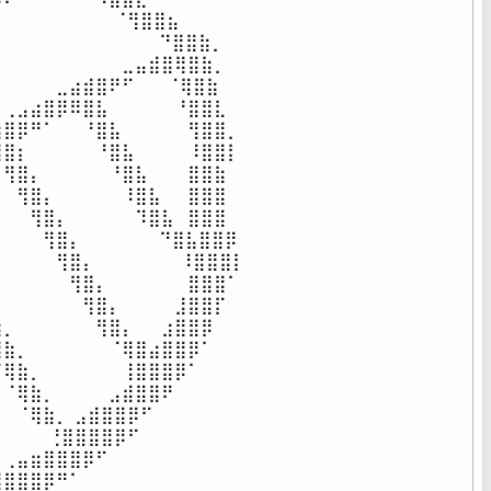
⠀⠀⠀⠀⠀⠀⠀⠀ ⠈⢻⣿⣿⣦⠀⠀⠀⠀⠀

⠀⠀⠀⠀⠀⠀⠀⠀⠀⠀  ⠙⣿⣿⣷⡀⠀⠀⠀

⠀⠀⠀⠀⠀⠀⠀⠀⠀⣀⣤⣾⣿⢿⣿⣷⡀⠀⠀

⠀⠀⠀⠀⣀⣴⣾⣿⠟⠋⠀⠀ ⠈⢿⣿⣷⠀⠀

⢀⣠⣴⣿⡿⠿⣿⣧⠀⠀⠀⠀⠀⠘⣿⣿⣇⠀

⣿⡿⠛⠁⠀⠀⠘⣿⣧⠀⠀⠀⠀⠀⢻⣿⣿⡀

⣿⡆⠀⠀⠀⠀⠀⠘⣿⣧⠀⠀⠀⠀⠸⣿⣿⡇

⢻⣿⡄⠀⠀⠀⠀⠀⠘⣿⣧⠀⠀⠀⣿⣿⣷

⠀⢻⣿⡄⠀⠀⠀⠀⠀⠸⣿⣧⠀⠀⣿⣿⣿

⠀⠀⢻⣿⡄⠀⠀⠀⠀⠀⠹⣿⣧⠀⣿⣿⣿

⠀⠀⢻⣿⡄⠀⠀⠀⠀  ⠀⠙⣿⣧⣿⣿⡿

⠀⠀⠀⠀⢻⣿⡄⠀⠀⠀⠀⠀ ⠀⠸⣿⣿⣿⡇

⠀⠀⠀⠀⠀⢻⣿⡄⠀⠀⠀⠀⠀⠀⣿⣿⣿⠁

⠀⠀⠀⠀⠀⠀⢻⣿⡄⠀⠀⠀⠀⣸⣿⣿⡏⠀

⡀⠀⠀⠀⠀⠀⠀⢻⣿⡄⠀⠀⣰⣿⣿⡿⠀⠀

⣷⡀⠀⠀⠀⠀⠀⠀⠈⢿⣿⣴⣿⣿⡿⠁⠀⠀

⢿⣷⡀⠀⠀⠀⠀⠀⠀⢸⣿⣿⣿⡿⠁⠀⠀⠀

⠈⢿⣷⡀⠀⠀⠀⠀⣠⣾⣿⣿⠟⠀⠀⠀⠀⠀

⠀⠈⢿⣷⡀ ⣠⣾⣿⣿⡿⠋⠀⠀⠀⠀⠀⠀

⠀ ⠀⠀⢘⣿⣿⣿⣿⡿⠋⠀⠀⠀⠀⠀⠀⠀⠀

⢀⣤⣶⣿⣿⣿⡿⠋⠀⠀⠀⠀⠀⠀⠀⠀⠀⠀

⣿⣿⣿⡿⠛⠁⠀⠀⠀⠀⠀⠀⠀⠀⠀⠀⠀⠀
