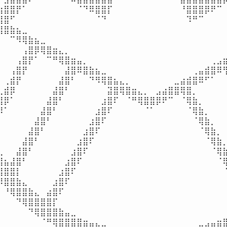
⣴⣿⣿⡟⠁⠀⠀⠀⠀⠀⠀⠀⠀⠈⠙⠿⣿⣿⡏⠀⠀⠀⠀⠀⠀⠀⠀⠀⠀⠀⠘⣿⣿⣿⡿⠟⠉⠀
⣿⣿⠋⠀⠀⠀⠀⠀⠀⠀⠀⠀⠀⠀⠀⠀⠈⠙⠀⠀⠀⠀⠀⠀⠀⠀⠀⠀⠀⠀⠀⠹⠛⠉⠀⠀⠀⠀⠀
⣿⣿⣷⣦⣀⠀⠀⠀⠀⠀⠀⠀⠀⠀⠀⠀⠀⠀⠀⠀⠀⠀⠀⠀⠀⠀⠀⠀⠀⠀⠀⠀⠀⠀⠀⠀⠀⠀
⠁⠀⠉⠻⢿⣷⣦⣀⠀⠀⠀⠀⠀⠀⠀⠀⠀⠀⠀⠀⠀⠀⠀⠀⠀⠀⠀⠀⠀⠀⠀⠀⠀⠀⠀⠀⠀⠀
⠀⠀⠀⠀⢠⣿⡿⢿⣿⣶⣄⡀⠀⠀⠀⠀⠀⠀⠀⠀⠀⠀⠀⠀⠀⠀⠀⠀⠀⠀⠀⠀⠀⠀⠀⠀⠀⠀
⠀⠀⠀⢠⣿⡟⠁⠀⠉⠛⢿⣿⣶⣤⡀⠀⠀⠀⠀⠀⠀⠀⠀⠀⠀⠀⠀⠀⠀⠀⠀⠀⠀⠀⠀⢀⣠⣶
⠀⠀⢠⣿⡟⠀⠀⠀⠀⠀⠀⣼⣿⠿⣿⣷⣦⣀⠀⠀⠀⠀⠀⠀⠀⠀⠀⠀⠀⠀⠀⠀⢀⣤⣾⣿⠿⢻
⠀⢀⣾⡟⠀⠀⠀⠀⠀⠀⣼⣿⠃⠀⠀⠙⠻⢿⣿⣦⣄⡀⠀⠀⠀⠀⠀⠀⠀⣀⣴⣾⣿⠿⠋⠁⠀⠀
⢀⣾⡿⠀⠀⠀⠀⠀⠀⣼⣿⠃⠀⠀⠀⠀⠀⠀⣽⣿⢿⣿⣶⣄⡀⠀⣠⣴⣿⣿⢿⣿⡀⠀⠀⠀⠀⠀
⣿⡿⠁⠀⠀⠀⠀⠀⣼⣿⠃⠀⠀⠀⠀⠀⠀⣰⣿⠏⠀⠈⠛⢿⣿⣿⡿⠟⠉⠀⠈⢿⣷⡀⠀⠀⠀⠀
⡿⠁⠀⠀⠀⠀⠀⣼⣿⠃⠀⠀⠀⠀⠀⠀⣰⣿⠏⠀⠀⠀⠀⠀⠈⠁⠀⠀⠀⠀⠀⠈⢿⣷⡀⠀⠀⠀⠀
⠀⠀⠀⠀⠀⠀⣼⣿⠃⠀⠀⠀⠀⠀⠀⣰⣿⠏⠀⠀⠀⠀⠀⠀⠀⠀⠀⠀⠀⠀⠀⠀⠈⢿⣷⡀⠀⠀
⠀⠀⠀⠀⠀⣼⣿⠃⠀⠀⠀⠀⠀⠀⣰⣿⠏⠀⠀⠀⠀⠀⠀⠀⠀⠀⠀⠀⠀⠀⠀⠀⠀⠈⢿⣷⡀⠀
⠀⠀⠀⠀⣼⣿⠃⠀⠀⠀⠀⠀⠀⣰⣿⠏⠀⠀⠀⠀⠀⠀⠀⠀⠀⠀⠀⠀⠀⠀⠀⠀⠀⠀⠈⢿⣷⡀
⣆⠀⠀⣼⣿⠃⠀⠀⠀⠀⠀⠀⣰⣿⠏⠀⠀⠀⠀⠀⠀⠀⠀⠀⠀⠀⠀⠀⠀⠀⠀⠀⠀⠀⠀⠈⢿⣷
⣿⣦⣼⣿⠃⠀⠀⠀⠀⠀⠀⣰⣿⠏⠀⠀⠀⠀⠀⠀⠀⠀⠀⠀⠀⠀⠀⠀⠀⠀⠀⠀⠀⠀⠀⠀⠈⢿
⣿⣿⣿⡇⠀⠀⠀⠀⠀⠀⣰⣿⠏⠀⠀⠀⠀⠀⠀⠀⠀⠀⠀⠀⠀⠀⠀⠀⠀⠀⠀⠀⠀⠀⠀⠀⠀⠈
⠻⣿⣿⣷⣄⠀⠀⠀⠀⣰⣿⠏⠀⠀⠀⠀⠀⠀⠀⠀⠀⠀⠀⠀⠀⠀⠀⠀⠀⠀⠀⠀⠀⠀⠀⠀⠀⠀
⠀⠘⢿⣿⣿⣷⣄⠀⣴⣿⠏⠀⠀⠀⠀⠀⠀⠀⠀⠀⠀⠀⠀⠀⠀⠀⠀⠀⠀⠀⠀⠀⠀⠀⠀⠀⠀⠀
⠀⠀⠀⠙⢿⣿⣿⣿⣿⡏⠀⠀⠀⠀⠀⠀⠀⠀⠀⠀⠀⠀⠀⠀⠀⠀⠀⠀⠀⠀⠀⠀⠀⠀⠀⠀⠀⠀
⠀⠀⠀⠀⠀⠙⢿⣿⣿⣿⣷⣤⣀⠀⠀⠀⠀⠀⠀⠀⠀⠀⠀⠀⠀⠀⠀⠀⠀⠀⠀⠀⠀⠀⠀⠀⠀⠀
⠀⠀⠀⠀⠀⠀⠀⠈⠛⢿⣿⣿⣿⣿⣶⣤⣄⣀⠀⠀⠀⠀⠀⠀⠀⠀⠀⠀⠀⠀⠀⠀⠀⣀⣠⣤⣶⣿