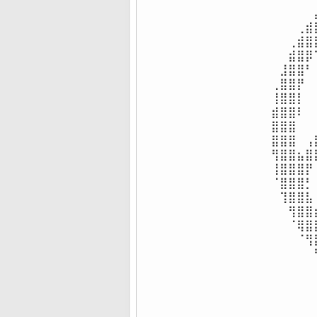
⠀⠀⠀⠀⠀
⠀⠀⠀⢀⣾
⠀⠀⢀⣾⣿
⠀⠀⣾⣿⡿
⠀⣸⣿⣿⠃
⢀⣿⣿⡟⠀
⢸⣿⣿⡇⠀
⣾⣿⣿⠇⠀
⣿⣿⣿⠀⠀
⣿⣿⣿⠀⢠
⢻⣿⣿⣦⣿
⢸⣿⣿⣿⡟
⠈⣿⣿⣿⡃
⠀⢹⣿⣿⣧
⠀⠀⢻⣿⣿
⠀⠀⠈⢿⣿
⠀⠀⠀⠈⢻
⠀⠀⠀⠀⠀
⠀⠀⠀⠀⠀
⠀⠀⠀⠀⠀
⠀⠀⠀⠀⠀
⠀⠀⠀⠀⠀