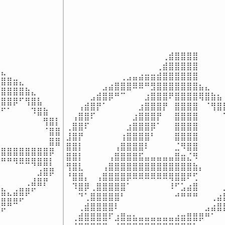
⠀⠀⠀⠀⠀⠀⠀⠀⠀⠀⠀⠀⠀⠀⠀⠀⢀⣾⣿⣿⣿⣿⠀⠀⠀⠀⠀
⠀⠀⠀⠀⠀⠀⠀⠀⠀⠀⠀⠀⠀⠀⠀⢀⣾⣿⣿⣿⣿⣿⠀⠀⠀⠀⠀
⣄⠀⠀⠀⠀⠀⠀⠀⠀

⠀⠀⠀⠀⠀⠀⠀⠀⠀⢀⣠⣤⣴⣶⣶⣾⣿⣿⣿⣿⣿⣿⠀⠀⠀⠀⠀
⣿⣿⣶⣄⠀⠀⠀⠀⠀

⠀⠀⠀⠀⠀⠀⣠⣴⣿⣿⣿⠿⠿⠛⣻⣿⣿⣿⣿⣿⣿⣿⣦⣄⠀⠀⠀
⣿⣿⣿⣿⣷⣄⠀⠀⠀

⠀⠀⠀⠀⣠⣾⣿⡿⠛⠉⠀⠀⠀⣰⣿⣿⣿⠟⣿⣿⣿⣿⢿⣿⣷⣦⠀
⣿⣿⡿⠋⢻⣿⣧⠀⠀

⠀⠀⢠⣾⣿⡟⠁⠀⠀⠀⠀⠀⣰⣿⣿⣿⡟⠀⣿⣿⣿⣿⠀⠈⢻⣿⣷
⠋⠁⠀⠀⠀⠹⣿⣷⠀

⠀⢠⣿⣿⠏⠀⠀⠀⠀⠀⠀⣰⣿⣿⣿⡟⠀⠀⣿⣿⣿⣿⠀⠀⠀⠀⠹
⠀⠀⠀⠀⠀⠀⠀⢻⣿⡇

⢀⣿⣿⠏⠀⠀⠀⠀⠀⠀⣰⣿⣿⣿⡿⠁⠀⠀⣿⣿⣿⣿⠀⠀⠀⠀⠀
⠀⠀⠀⠀⠀⠀⠀⠈⣿⣿

⣸⣿⡟⠀⠀⠀⠀⠀⠀⢰⣿⣿⣿⣿⠃⠀⠀⠀⣿⣿⣿⣿⠀⠀⠀⠀⠀
⠀⠀⠀⠀⠀⠀⠀⠀⣿⣿

⣿⣿⡇⠀⠀⠀⠀⠀⢠⣿⣿⣿⣿⠇⠀⠀⠀⠀⣈⠻⣿⣿⠀⠀⠀⠀⠀
⣿⣿⣿⣿⣿⣿⣿⣿⡿

⣿⣿⡇⠀⠀⠀⠀⢠⣿⣿⣿⣿⣯⣤⣤⣤⣤⣤⣿⣶⣌⠻⠀⠀⠀⠀⠀
⠛⠛⠻⠿⠿⢿⣿⣿⡇

⢻⣿⣇⠀⠀⠀⢠⣿⣿⣿⣿⣿⣿⣿⣿⣿⣿⣿⣿⣿⣿⣷⡄⠀⠀⠀⠀
⠀⠀⠀⠀⠀⠀⣰⣿⡿⠀

⠘⣿⣿⡄⠀⢠⣿⣿⣿⣿⡿⠿⠿⠿⠿⠿⠿⢿⣿⣿⠟⢋⠀⠀⠀⠀⢠
⠀⠀⠀⠀⢀⣼⣿⡟⠀⠀

⠀⠹⣿⡿⢀⣿⣿⣿⣿⣿⠁⠀⠀⠀⠀⠀⠀⠸⠋⣡⣴⣿⠀⠀⠀⠀⣠
⣷⣄⣴⣿⡿⠋⠀⠀⠀

⠀⠀⠙⢁⣿⣿⣿⣿⣿⠃⠀⠀⠀⠀⠀⠀⠀⠀⠚⠛⠛⠛⠀⠀⢀⣴⣿
⣿⣿⠿⠋⠀⠀⠀⠀⠀

⠀⠀⢀⣾⣿⣿⣿⣿⠇⠀⠀⠀⠀⠀⠀⠀⠀⠀⠀⠀⠀⠀⠀⣠⣴⣿⣿
⠛⠋⠀⠀⠀⠀⠀⠀⠀⠀
⠀⢀⣾⣿⣿⣿⣿⠏⣰⣿⣶⣦⣤⣤⣤⣤⣤⣤⣴⣶⣿⣿⡿⠛⠁⠀⠀