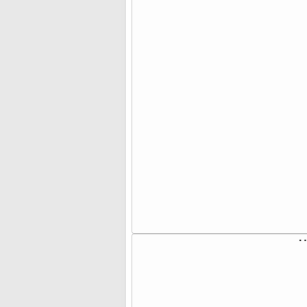
⠈
⠀
⠀
⠀
⠀