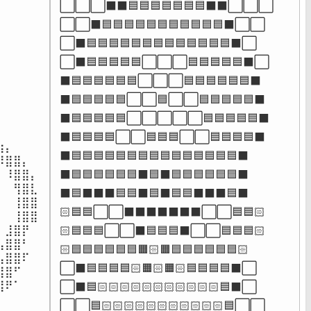
⬜⬜⬜⬛⬛🟦🟦🟦🟦🟦🟦🟦⬛⬛⬜⬜⬜

⬜⬜⬛🟦🟦🟦🟦🟦🟦🟦🟦🟦🟦🟦⬛⬜⬜

⬜⬛🟦🟦🟦🟦🟦🟦🟦🟦🟦🟦🟦🟦🟦⬛⬜

⬜⬛🟦🟦🟦🟦🟦⬜⬜⬜🟦🟦🟦🟦🟦⬛⬜

⠀⠀⠀

⬛🟦🟦🟦🟦🟦🟦⬜⬜⬜🟦🟦🟦🟦🟦🟦⬛

⠀⠀⠀

⬛🟦🟦🟦🟦🟦⬜⬜🟦⬜⬜🟦🟦🟦🟦🟦⬛

⠀⠀⠀

⬛🟦🟦🟦🟦🟦⬜⬜⬜⬜⬜🟦🟦🟦🟦🟦⬛

⠀⠀⠀

⠀⠀⠀

⬛🟦🟦🟦🟦⬜⬜🟦🟦🟦⬜⬜🟦🟦🟦🟦⬛

⡄⠀⠀

⬛🟦🟦🟦🟦🟦🟦🟦🟦🟦🟦🟦🟦🟦🟦🟦⬛

⣿⣿⡄⠀

⠸⣿⣿⡄

⬛🟦🟦🟦🟦🟦🟦⬛🟦⬛🟦🟦🟦🟦🟦🟦⬛

⠀⢻⣿⣇

⬛🟦⬛⬛⬛🟦🟦⬛🟦⬛🟦🟦⬛⬛⬛🟦⬛

⠀⢸⣿⣿

🏻🟦🟦⬜⬜⬛⬛⬛⬛⬛⬛⬛⬜⬜🟦🟦🏻

⠀⢸⣿⣿

⣸⣿⡟

🏻🟦🟦🟦⬜⬜⬛🟦🟦🟦⬛⬜⬜🟦🟦🟦🏻

⣿⣿⠃

🏻🟦🟦🟦🟦🟦🟦🟧🏻🟧🟦🟦🟦🟦🟦🟦🏻

⣿⣿⠏⠀

⬜⬛🟦🟦🟦🟦🏻🟧🏻🟧🏻🟦🟦🟦🟦⬛⬜

⣿⠋⠀⠀

⠟⠁⠀⠀⠀

⬜⬛🟦🏻🏻🏻🏻🏻🏻🏻🏻🏻🏻🏻🟦⬛⬜

⠀⠀⠀

⬜⬜🟦🏻🏻🏻🏻🏻🏻🏻🏻🏻🏻🏻🟦⬜⬜
