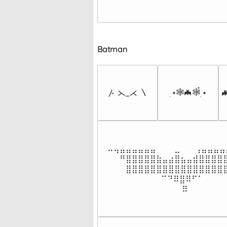
⠀⠀⠀⠀⠀
⠀⠀⠀⠀⠀
Batman
๋࣭ ⭑🕸🦇🕸๋࣭ ⭑
〴 ⋋_⋌ 〵

⠤⢤⣤⣤⣤⣤⣤⣤⠀⠀⠀⣀⠀⠀ ⢠⣤⣤⣤⣤⣤
⠀⠀⠛⣿⣿⣿⣿⣿⣷⣤⣴⣿⣦⣤⣾⣿⣿⣿⣿⣿
⠀⠀⠀⣿⣿⣿⣿⣿⣿⣿⣿⣿⣿⣿⣿⣿⣿⣿⣿⣿
⠀⠀⠀⠀⠀⠀⠀  ⠀⠉⠙⠿⣿⠿⠋⠁⠀⠀⠀⠀
⠀⠀⠀⠀⠀⠀⠀⠀⠀ ⠀⠀  ⠿⠀⠀⠀⠀⠀⠀