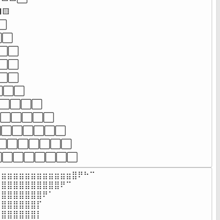


⬜

⬜

⬜⬜

⬜⬜

⬜⬜

⬜⬜⬜

⬜⬜⬜⬜⬜

⬜⬜⬜⬜⬜⬜

⬜⬜⬜⬜⬜⬜⬜

⬜⬜⬜⬜⬜⬜⬜

⬜⬜⬜⬜⬜⬜⬜⬜
⣶⣶⣶⣶⣶⣶⣶⣶⣶⣶⣶⣶⣿⠟⠓⠉

⣿⣿⣿⣿⣿⣿⣿⣿⣿⣿⠟⠉⠀⠀⠀⠀

⣿⣿⣿⣿⣿⣿⣿⠟⠁⠀⠀⠀⠀⠀⠀

⣿⣿⣿⣿⣿⣿⡏⠀⠀⠀⠀⠀⠀⠀⠀

⣿⣿⣿⣿⣿⣿⡇⠀⠀⠀⠀⠀⠀⠀⠀
