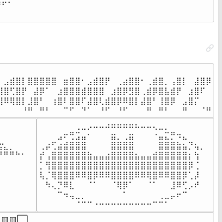
⠋⠁⠀⠀⠀⠀⠀⠀⠀⠀⠀⠀⠀⠀⠀⠀⠀

⠀⠀⠀⠀⠀⠀⠀⠀⠀⠀⠀⠀⠀⠀⠀⠀⠀⠀
⠀⠀⠀⠀⠀⠀⠀⠀⠀⠀⠀⠀⠀⠀⠀⠀⠀⠀⠀⠀⠀⠀⠀⠀⠀⠀⠀⠀⠀⠀⠀⠀⠀⠀⠀⠀

⠀⣠⣾⣿⡇⣿⣿⣿⣿⣿⠀⣶⣿⣿⠂⣠⣾⣿⡟⠀⢀⣴⣿⣿⠂⢀⣾⣿⡀⢠⣿⡇⠀⣼⣿⡿

⣾⣿⢋⣿⡟⠀⣼⡿⠁⠀⣰⣿⣿⣿⣾⣿⣿⣿⠀⣰⣿⡿⣻⣿⢀⣾⡿⣿⣧⣾⡟⠀⣰⣿⠏⠀

⣿⠿⢿⣿⡇⣸⣿⠃⠀⢰⣿⠇⣿⣿⠏⣼⣿⢇⣾⣿⡿⠿⣿⡇⣼⣿⠃⢸⣿⡿⠀⣠⣿⡍⠀⠀

⠃⠀⠀⠀⠘⠛⠀⠛⠃⠀⠀⠉⠋⠀⠙⠁⠀⠘⠋⠀⠘⠋⠀⠀⠀⠛⠀⠛⠃⠀⠀⠛⠀⠀⠈⠛
⠀⠀⠀⠀⠀⠀⢀⣀⡠⠤⠤⠴⠶⠶⠶⠶⠦⠤⠤⢄⣀⡀⠀⠀⠀⠀⠀⠀⠀

⠀⠀⠀⣠⠖⢛⣩⣤⠂⠀⠀⠀⣶⡀⢀⣶⠀⠀⠀⠐⣤⣍⡛⠲⣄⠀⠀⠀⠀

⣀⠀⠀⠀⠀⠀

⢀⡴⢋⣴⣾⣿⣿⣿⠀⠀⠀⠀⣿⣿⣿⣿⠀⠀⠀⠀⣿⣿⣿⣷⣦⡙⢦⡀⠀

⣷⣦⣄⡀

⡞⢠⣿⣿⣿⣿⣿⣿⣷⣤⣤⣴⣿⣿⣿⣿⣦⣤⣤⣾⣿⣿⣿⣿⣿⡆⢳⠀

⠀⠀⠀

⡁⢻⣿⣿⣿⣿⣿⣿⣿⣿⣿⣿⣿⣿⣿⣿⣿⣿⣿⣿⣿⣿⣿⣿⣿⡿⢈

⠀⠀⠀

⢧⡈⢿⣿⣿⣿⠿⠿⣿⡿⠿⠿⣿⣿⣿⣿⠿⠿⢿⣿⠿⠿⣿⣿⡿⢁⡼⠀

⠀⠀⠀

⠀⠳⢄⡙⠿⣇⠀⠀⠈⠁⠀⠀⠈⢿⡿⠁⠀⠀⠈⠁⠀⠀⣸⠿⢋⡠⠞⠀⠀

⠀⠀⠀⠀
⠀⠀⠀⠉⠲⢤⣀⡀⠀⠀⠀⠀⠀⠀⠁⠀⠀⠀⠀⠀⢀⣀⡤⠖⠉⠀⠀⠀⠀

⠀⠀⠀⠀⠀⠀⠈⠉⠉⠐⠒⠒⠒⠒⠒⠒⠒⠒⠒⠉⠉⠁⠀⠀⠀⠀⠀⠀⠀
🟨🟨⬜
