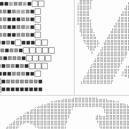
⢀⣿⣿⣿⡏⠀⠀⠀⠀⠀⠀⠀⠀⠀⠀
⬛⬛🏼🟪🟪🏼⬛⬜⬜

⢸⣿⣿⣿⠇⠀⠀⠀⠀⠀⠀⠀⠀⠀⣼
🟪🟦⬛🟪🏼🏼🟪⬛⬜

⢸⣿⣿⣿⠀⠀⠀⠀⠀⠀⠀⠀⠀⣼⣿
⢸⣿⣿⣿⡄⠀⠀⠀⠀⠀⠀⠀⣼⣿⣿
🟪🟦⬛⬛⬛🟪🟪⬛⬜

⠘⣿⣿⣿⡇⠀⠀⠀⠀⠀⠀⣼⣿⣿⣿
🟪🟦⬛⬛🟦🟦🏼⬛⬜

⠀⢿⣿⣿⣿⡀⠀⠀⠀⠀⣼⣿⣿⣿⣿
🟪🟪⬛⬛🟦🟦🟦⬛⬜

⠀⠘⣿⣿⣿⣧⠀⠀⠀⣼⣿⣿⣿⣿⣿
⠀⠀⠹⣿⣿⣿⡧⠀⣼⣿⣿⣿⣿⣿⣿
🟪⬛🟦⬛⬜⬛⬛⬛⬜⬜

⠀⠀⠀⠹⣿⡟⠁⣰⣿⣿⣿⣿⣿⣿⣿
🟪⬛🟦🟦⬛⬜⬜⬜⬜⬜

⠀⠀⠀⠀⠘⠀⣰⣿⣿⣿⣿⣿⣿⣿⡿
🟪⬛🟦🟦🟪⬛⬜⬜⬜⬜

⠀⠀⠀⠀⠀⣰⣿⣿⣿⣿⣿⣿⣿⡿⠁
⠀⠀⠀⠀⣰⣿⣿⣿⣿⣿⣿⣿⡿⠁⢠
⬛🟪🟪⬛🟪⬛⬜⬜⬜

⠀⠀⠀⣰⣿⣿⣿⣿⣿⣿⣿⣿⠃⢠⣿
⬛⬛🟪🟪🟪⬛⬛⬜

⠀⠀⣰⣿⣿⣿⣿⣿⣿⣿⣿⠃⠀⠉⠛
🟪🟪🟪🟪🟪🟪🟪⬛

⠀⠰⠿⠿⠿⠿⠿⠿⠿⠿⠏⠀⠀⠀⠀
⬛⬛⬛⬛⬛⬛⬛⬛⬛
⠀⠀⠀⠀⠀⠀⠀⠀⠀⠀⠀⠀⠀⠀⠀⣀⣠⣤⣴⣶⣶⣾⣿⣿⣿⣿⣿⣿⣷⣶⣶⣦⣤⣄⣀⠀⠀⠀
⠀⠀⠀⠀⠀⠀⠀⠀⠀⠀⢀⣠⣴⣶⣿⣿⣿⣿⣿⣿⣿⡿⠿⠿⠿⠿⠿⠿⠿⠿⣿⣿⣿⣿⣿⣿⣷⣦
⠀⠀⠀⠀⠀⠀⠀⢀⣤⣾⣿⣿⣿⣿⣿⣿⣿⣿⣿⣿⣿⠁⠀⠀⠀⠀⠀⠀⠀⠀⠸⣿⣿⣿⣿⣿⣿⣿
⠀⠀⠀⠀⠀⣠⣶⣿⣿⣿⣿⣿⣿⣿⣿⣿⣿⣿⣿⣿⠇⠀⠀⠀⠀⠀⠀⠀⣾⣷⣶⣿⣿⣿⣿⣿⣿⣿
⠀⠀⠀⣠⣾⣿⡿⠟⠛⠿⣿⣿⣿⣿⣿⣿⣿⣿⣿⡟⠀⠀⠀⠀⠀⠀⠀⠀⠘⣿⣿⣿⣿⣿⣿⣿⣿⣿
⠀⣠⣾⣿⣿⠏⠀⠀⠀⠀⠈⠙⠿⣿⣿⣿⣿⣿⣿⠃⠀⠀⠀⠀⠀⠀⠀⠀⠀⠙⣿⣿⣿⣿⣿⣿⣿⡿