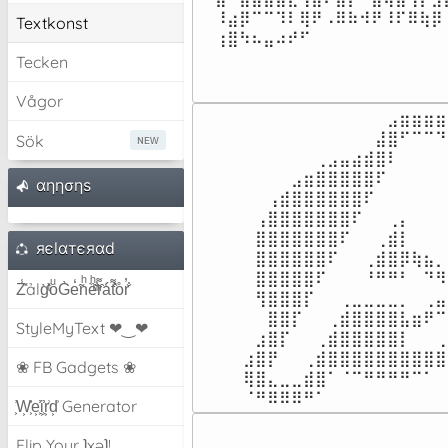
⠸⣴⡿⠉⠉⠹⠇⢿⠟⠠⠿⠷⠺⠟⠸⠏⠿⢷⡿⠸
Textkonst
⢰⣿⠳⠦⣤⠴⠞⠋⠀⠀⠀⠀⠀⠀⠀⠀⠀⠀⠀
Tecken
Vågor
⠀⠀⠀⠀⠀⠀⠀⠀⠀⠀⠀⠀⣠⣶⣶⣶⣶
⠀⠀⠀⠀⠀⠀⠀⠀⠀⠀⠀⣼⣿⠋⠉⠉⠙
Sök
⠀⠀⠀⠀⠀⠀⢀⣠⣤⣴⣾⣿⠇⠀⠀⠀⠀
⠀⠀⠀⠀⣠⣶⣿⣿⣿⣿⣿⠏⠀⠀⠀⠀⠀
αηησηѕ
⠀⠀⢠⣾⣿⣿⣿⣿⣿⣿⠏⠀⠀⠀⠀⠀⠀
⠀⢠⣿⣿⣿⣿⣿⣿⣿⠏⠀⠀⢀⡄⠀⠀⠀
⠀⣿⣿⣿⣿⣿⣿⣿⠏⠀⠀⢀⣾⡇⠀⠀⠀
яєlαтєяαd
⠀⣿⣿⣿⣿⣿⣿⠏⠀⠀⢀⣾⣿⡿⢷⣦⡀
⠀⣿⣿⣿⣿⣿⠏⠀⠀⠀⠘⠛⠛⠃⠀⠙⠻
Z̾̽ảlg̀͐ͭ̽oͧG̀e̒̃nͪȅͪͫ̏̐r͌̑á͑t͌̑͛o̊r̓̐
⠀⢻⣿⣿⣿⡏⠀⠀⢀⣀⣀⣀⣀⡀⠀⢀⣤
⠀⠀⣿⣿⡏⠀⠀⢀⣾⣿⣿⣿⣿⣧⣶⠟⠉
StyleMyText ❤‿❤
⠀⣰⣿⡏⠀⠀⢀⣾⣿⣿⣿⣿⣿⡇⠀⠀⢀
⣰⣿⡟⠀⠀⢀⣾⣿⣿⣿⣿⣿⣿⣿⣿⣿⣿
❀ FB Gadgets ❀
⢿⣿⣄⣀⣀⣾⣿⠁⠈⠉⠛⠛⠛⠛⠉⠁⠀
⠈⠛⠿⠿⠿⠛⠁⠀⠀⠀⠀⠀⠀⠀⠀⠀⠀
͕͗W͕͕͗͗e͕͕͗͗i͕͕͗͗r͕͗d͕͗ Generator
Flip Your ʇxəʇ!