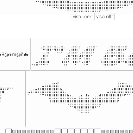
⠀⠀⠀⠀⠀⠀⠀⠀⠀⠀⠈⠙⠻⢿⣿⣿⣿⣿⣿⣿⣶⣶⣶⣶⣶⣶⣶⣶⣶⣾⣿⣿⣿⣿⣿⣿⡿⠟
⠀⠀⠀⠀⠀⠀⠀⠀⠀⠀⠀⠀⠀⠀⠀⠉⠙⠛⠻⠿⠿⣿⣿⣿⣿⣿⣿⣿⡿⠿⠿⠟⠛⠋⠉⠀⠀
visa mer
visa allt
⠀⠀⠀⠀⠀⠀⠀⠀⠀⠀⠀⠀⠀⠀⠀⠀⠀⠀⠀⠀⠀⠀⠀⠀⠀⠀⠀⠀
⠀⠀⠐⠿⣿⡿⢿⣶⣿⠂⢀⣾⣿⠃⢀⣴⣿⡟⠁⠀⠀⣰⣿⢟⣿⣿⠟⠀
B@+m@ň🦇
⠀⠀⠀⣴⡟⠀⠀⠉⠁⢀⣾⢿⣿⣰⡿⣿⡿⠁⠀⠀⣰⣿⣿⢿⣿⣷⠀⣠
⠀⣀⣼⣿⣤⠀⠀⠀⢠⣿⠇⢸⣿⠏⣸⣿⠇⠀⠀⢰⣿⣿⣤⣴⣿⠿⣴⣿
⠙⠛⠉⠉⠁⠀⠀⠀⠀⠛⠀⠀⠁⠀⠈⠉⠀⠀⠀⠀⠙⠛⠛⠉⠀⠀⠀⠛
⠀⠀⠀⠀⣀⣤⣤⣶⣾⠀⠀⠀⠀⠀⠀⠀⠀⠀⠀⠀⠀⠀⠀      ⣶⣶⣦⣤
⣤⡤⠤

⣀⣴⣶⣿⣿⣿⣿⣿⣿⣷⣄⠀⠀⠀⠀⠀⠀⠀⠀⠀⠀   ⣀⣴⣿⣿⣿⣿⣿⣿
⠛⠀⠀

⠁⠀⠀⠈⠉⠛⣿⣿⣿⣿⣿⣷⣦⣀⢠⣆⣸⡆⢀⣤⣾⣿⣿⣿⣿⣿⠟⠋⠉⠀
⠀⠀⠀⠀

⠀⠀⠀⠀⠀⠀⠸⠿⠿⠿⠿⢿⣿⣿⣿⣿⣿⣿⣿⣿⣿⠿⠿⠿⠿⠏⠀⠀⠀⠀
⠀⠀⠀⠀⠀

⠀⠀⠀⠀⠀⠀⠀⠀⠀⠀⠀⠀⠉⠻⣿⣿⣿⣿⠿⠋⠁⠀⠀⠀⠀⠀⠀⠀⠀⠀
⠀⠀⠀⠀⠀⠀
⠀⠀⠀⠀⠀⠀⠀⠀⠀⠀⠀⠀⠀⠀⠀⠉⠉⠁⠀⠀⠀⠀⠀⠀⠀⠀⠀⠀⠀
⬜🟨🟨🟨🟨🟨🟨🟨🟨🟨⬜⬜⬜⬜⬜⬜⬜🟨🟨🟨🟨🟨🟨🟨