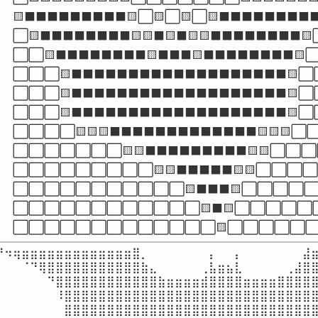
🟨⬛⬛⬛⬛⬛⬛⬛⬛⬛🟨⬜🟨⬜🟨⬜🟨⬛⬛⬛⬛⬛⬛⬛⬛⬛
⬜🟨⬛⬛⬛⬛⬛⬛⬛⬛🟨🟨⬛🟨⬛🟨🟨⬛⬛⬛⬛⬛⬛⬛⬛🟨
⬜⬜🟨⬛⬛⬛⬛⬛⬛⬛⬛🟨⬛⬛⬛🟨⬛⬛⬛⬛⬛⬛⬛⬛🟨⬜
⬜⬜⬜🟨⬛⬛⬛⬛⬛⬛⬛⬛⬛⬛⬛⬛⬛⬛⬛⬛⬛⬛⬛🟨⬜
⬜⬜⬜🟨⬛⬛⬛⬛⬛⬛⬛⬛⬛⬛⬛⬛⬛⬛⬛⬛⬛⬛⬛🟨⬜
⬜⬜⬜🟨⬛⬛⬛⬛⬛⬛⬛⬛⬛⬛⬛⬛⬛⬛⬛⬛⬛⬛⬛🟨⬜
⬜⬜⬜⬜🟨🟨🟨⬛⬛⬛⬛⬛⬛⬛⬛⬛⬛⬛⬛⬛🟨🟨🟨⬜
⬜⬜⬜⬜⬜⬜⬜🟨🟨⬛⬛⬛⬛⬛⬛⬛⬛⬛🟨🟨⬜⬜
⬜⬜⬜⬜⬜⬜⬜⬜⬜🟨🟨⬛⬛⬛⬛⬛🟨🟨⬜⬜⬜
⬜⬜⬜⬜⬜⬜⬜⬜⬜⬜⬜🟨⬛⬛⬛🟨⬜⬜⬜⬜
⬜⬜⬜⬜⬜⬜⬜⬜⬜⬜⬜⬜🟨⬛🟨⬜⬜⬜⬜⬜
⬜⬜⬜⬜⬜⬜⬜⬜⬜⬜⬜⬜⬜🟨⬜⬜⬜⬜⬜
⠙⠲⢶⣶⣶⣶⣶⣶⣶⣶⣶⣶⣶⣶⣶⣶⣿⡀⠀⠀⠀⠀⠀⠀⠀⡄⠀⠀⡄⠀⠀⠀⠀⠀⠀⠀⣼⣶
⠀⠀⠀⠈⠙⢿⣿⣿⣿⣿⣿⣿⣿⣿⣿⣿⣿⣷⣄⠀⠀⠀⠀⠀⢀⣧⣶⣦⣇⠀⠀⠀⠀⠀⢀⣼⣿⣿
⠀⠀⠀⠀⠀⠀⠙⣿⣿⣿⣿⣿⣿⣿⣿⣿⣿⣿⣿⣷⣶⣶⣶⣶⣾⣿⣿⣿⣿⣶⣶⣶⣶⣿⣿⣿⣿⣿
⠀⠀⠀⠀⠀⠀⠀⠸⣿⣿⣿⣿⣿⣿⣿⣿⣿⣿⣿⣿⣿⣿⣿⣿⣿⣿⣿⣿⣿⣿⣿⣿⣿⣿⣿⣿⣿⣿
⠀⠀⠀⠀⠀⠀⠀⠀⣿⣿⣿⣿⣿⣿⣿⣿⣿⣿⣿⣿⣿⣿⣿⣿⣿⣿⣿⣿⣿⣿⣿⣿⣿⣿⣿⣿⣿⣿