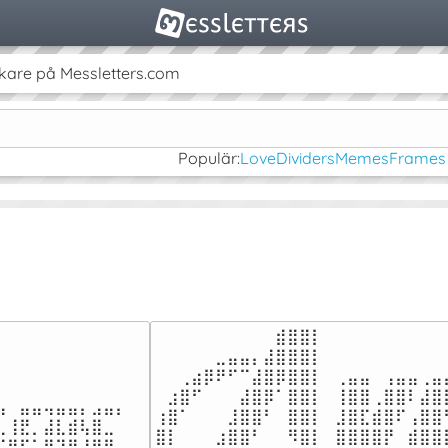
kare på Messletters.com
Populär:
Love
Dividers
Memes
Frames
⠀⠀⠀⠀⠀⠀⠀⠀⠀⠀⣾⣿⣿⡇⠀⠀⠀⠀⠀⠀⠀⠀⠀⠀
⠀⠀⠀⠀⠀⣀⣤⣤⡄⣼⣿⣿⣿⡇⠀⠀⠀⠀⠀⠀⠀⠀⠀⠀
⠀⠀⢀⣴⡿⠟⠋⠉⣼⣿⡿⣿⣿⡇⠀⢀⣤⣤⠀⢠⣤⣤⢀⣤
⠀⠀⠀⠀⠀⠀⠀⠀⠀⠀

⠀⣰⣿⠋⠀⠀⠀⣼⣿⡿⠁⣿⣿⡇⠀⢸⣿⣿⢀⣿⣿⠇⣼⣿
⠀⣤⣤⢤⣤⣤⡄⣠⣤⡄

⢰⣿⠁⠀⠀⠀⣸⣿⣿⠃⠀⣿⣿⡇⠀⣸⣿⣏⣾⣿⠏⢠⣿⣿
⢸⣟⡀⣼⣇⣾⢧⣿⣀⠀

⣿⡇⠀⠀⠀⣰⣿⣿⠃⠀⠀⠻⣿⡇⠀⣿⣿⣿⣿⡟⠀⣾⣿⣿
⣿⠋⢡⣿⢹⡿⠘⢻⣿⠀
