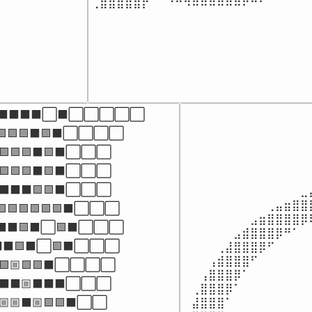
⢀⣾⣿⣿⣿⣿⡟⠀⠈⠙⠛⠻⠿⠿⠿⠿⠿⠿⠟⠛⠋⠁⠀⠀⠀⠀
⬛⬛⬛⬛⬜⬛⬜⬜⬜⬜⬜

🟪🟪🟪⬛🟪⬛⬜⬜⬜⬜

⠀⠀⠀⠀⠀⠀⠀⠀⠀⠀⠀⠀⠀⠀⠀
⠀⠀⠀⠀⠀⠀⠀⠀⠀⠀⠀⠀⠀⠀⠀
🟪🟪🟪⬛🟪⬛⬜⬜⬜

⠀⠀⠀⠀⠀⠀⠀⠀⠀⠀⠀⠀⠀⠀⠀
⬛🟪🟪🟪⬛🟪⬛⬜⬜⬜

⠀⠀⠀⠀⠀⠀⠀⠀⠀⠀⠀⠀⠀⠀⠀
🟪⬛⬛⬛🟪🟪⬛⬜⬜⬜

⠀⠀⠀⠀⠀⠀⠀⠀⠀⠀⠀⠀⠀⠀⣀
⠀⠀⠀⠀⠀⠀⠀⠀⠀⠀⢀⣤⣶⣿⣿
🟪🟪🟪🟪🟪⬛⬜⬜⬜

⠀⠀⠀⠀⠀⠀⠀⠀⣠⣶⣿⣿⣿⣿⡿
⬛⬛🟪⬛⬜🟪⬛⬜⬜⬜

⠀⠀⠀⠀⠀⠀⣠⣾⣿⣿⣿⡿⠛⠁⠀
⬜⬛⬛🟪⬛⬜🟪⬛⬜⬜⬜

⠀⠀⠀⠀⢀⣼⣿⣿⣿⡿⠋⠀⠀⠀⠀
⠀⠀⠀⢠⣾⣿⣿⣿⠋⠀⠀⠀⠀⠀⠀
🟪🏼🟪🟪⬛⬜⬜⬜⬜

⠀⠀⢠⣿⣿⣿⡿⠁⠀⠀⠀⠀⠀⠀⠀
⬛⬛⬛🏼⬛⬛⬛⬜⬜⬜

⠀⢀⣿⣿⣿⡿⠁⠀⠀⠀⠀⠀⠀⠀⠀
⠀⣼⣿⣿⣿⠁⠀⠀⠀⠀⠀⠀⠀⠀⠀
🏼🏼⬛🏼🟪🟪⬛⬜⬜
