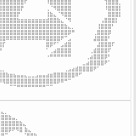
⣼⣿⣿⣿⣿⣿⣿⠏⠀⠀⠀⠀⠀⠸⣿⣿⣿⣿⣿⣿⠀⠀⠀⠀⠀⠀⠀⠀⠀⢹⣿⣿⣿⡀

⣿⣿⣿⣿⣿⣿⡟⠀⠀⠀⠀⠀⠀⢀⠈⠻⣿⣿⣿⣿⠀⠀⠀⠀⠀⠀⠀⠀⠀⠸⣿⣿⣿⡇

⣿⣿⣿⣿⣿⡟⠀⠀⠀⠀⠀⠀⠀⢸⣷⣄⠈⠻⣿⣿⠀⠀⠀⠀⠀⠀⠀⠀⠀⠀⣿⣿⣿⡇

⣿⣿⣿⣿⣿⣷⣶⣶⣶⣶⣶⣶⣶⣾⣿⣿⣷⣄⠈⠻⠀⠀⠀⠀⠀⠀⠀⠀⢠⣿⣿⣿⡇

⣿⣿⣿⣿⣿⣿⣿⣿⣿⣿⣿⣿⣿⣿⣿⣿⣿⣿⣷⣄⡀⠀⠀⠀⠀⠀⠀⢸⣿⣿⣿⠃

⣿⣿⣿⣿⣿⣿⣿⣿⣿⣿⣿⣿⣿⣿⣿⣿⣿⣿⣿⡿⠛⠀⠀⠀⠀⠀⢀⣿⣿⣿⡿⠀

⣿⣿⠿⠿⠿⠿⠿⠿⠿⠿⠿⠿⠿⣿⣿⣿⣿⠟⠉⣠⠀⠀⠀⠀⠀⠀⣼⣿⣿⣿⠃⠀

⣿⡏⠀⠀⠀⠀⠀⠀⠀⠀⠀⠀⠀⣿⡿⠋⠁⣠⣾⣿⠀⠀⠀⠀⠀⠀⠀⣼⣿⣿⣿⠏⠀⠀

⡟⠀⠀⠀⠀⠀⠀⠀⠀⠀⠀⠀⠀⠁⢀⣴⣿⣿⣿⣿⠀⠀⠀⠀⠀⢀⣾⣿⣿⣿⠏⠀⠀⠀

⠀⠀⠀⠀⠀⠀⠀⠀⠀⠀⠀⠀⠀⠐⠛⠛⠛⠛⠛⠛⠀⠀⠀⠀⢀⣴⣿⣿⣿⡿⠃⠀⠀⠀⠀

⠀⠀⠀⠀⠀⠀⠀⠀⠀⠀⠀⠀⠀⠀⠀⠀⠀⠀⠀⠀⠀⠀⠀⣀⣴⣿⣿⣿⣿⠟⠁⠀⠀⠀⠀⠀

⣄⡀⠀⠀⠀⠀⠀⠀⠀⠀⠀⠀⠀⠀⠀⠀⠀⠀⢀⣠⣴⣾⣿⣿⣿⣿⠟⠁⠀⠀⠀⠀⠀⠀⠀

⣿⣿⣷⣶⣦⣤⣤⣄⣀⣀⣠⣤⣤⣴⣶⣿⣿⣿⣿⣿⣿⠿⠋⠀⠀⠀⠀⠀⠀⠀⠀⠀⠀

⠿⢿⣿⣿⣿⣿⣿⣿⣿⣿⣿⣿⣿⣿⣿⣿⡿⠿⠛⠉⠀⠀⠀⠀⠀⠀⠀⠀⠀⠀⠀⠀⠀

⠀⠀⠀⠉⠉⠛⠛⠛⠛⠛⠛⠛⠛⠉⠉⠀⠀⠀⠀⠀⠀⠀⠀⠀⠀⠀⠀⠀⠀⠀⠀⠀⠀
⠀⠀⠀⠀⠀⠀⠀⠀⠀⠀⠀⠀⠀⠀⠀⠀⠀

⣄⡀⠀⠀⠀⠀⠀⠀⠀⠀⠀⠀⠀⠀⠀⠀⠀

⣿⣿⣷⣤⡀⠀⠀⠀⠀⠀⠀⠀⠀⠀⠀⠀⠀

⣿⣿⣿⣿⣿⣷⣄⠀⠀⠀⠀⠀⠀⠀⠀⠀⠀

⣿⣿⡿⠟⠻⣿ ⣷⣄⠀⠀⠀⠀⠀⠀⠀⠀

⠟⠉⠀⠀⠀⠀⠈⠻⣿⣷⣄⠀⠀⠀⠀⠀⠀
