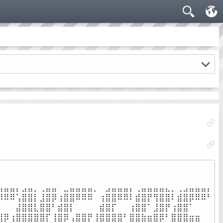
⠀⠀⠀⠀⠀⠀⠀⠀⠀⠀⠀⠀⠀⠀⠀⠀⠀⠀⠀⠀⠀⠀⠀⠀⠀⠀⠀⠀⠀⠀⠀⠀⠀⠀⠀⠀

⠀⠀⠀⠀⠀⠀⠀⠀⠀⠀⠀⠀⠀⠀⠀⠀⠀⠀⠀⠀⠀⠀⠀⠀⠀⠀⠀⠀⠀⠀⠀⠀⠀⠀⠀⠀

⣤⣤⣤⡄⣠⣤⡀⢀⣤⣤⠀⣀⣤⣤⣤⣤⡀⠀⣠⣤⣤⣤⡄⢀⣤⣤⣤⣤⣄⡀⢀⣠⣤⣤⣤⡄

⡿⠿⠿⢡⣿⣿⡇⣸⣿⡿⢰⣿⣿⠿⠿⠿⠀⢰⣿⣿⠿⠿⠇⣾⣿⡟⢻⣿⣿⠇⣾⣿⡿⠿⠿⠃

⠃⠀⠀⣼⣿⣿⣇⣿⣿⠃⣾⣿⡇⠀⠀⠀⠀⣾⣿⡏⠀⠀⢰⣿⣿⠁⣸⣿⡟⢰⣿⣿⠁⠀⠀⠀

⣿⡿⢰⣿⣿⣿⣿⣿⡏⢸⣿⡿⢠⣿⣿⡟⢸⣿⣿⣿⣿⠃⣿⣿⣷⣶⣿⡿⠃⣿⣿⣿⣶⣶⠀⠀
