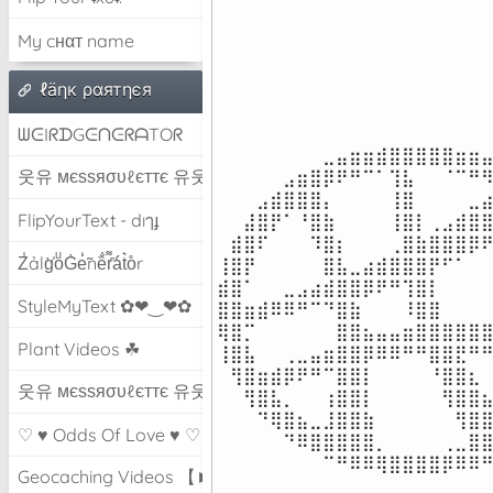
My cнαт name
ℓäηк ραятηєя
ᗯᕮIᖇᗪGᕮᑎᕮᖇᗩTOᖇ
⠀⠀⠀⠀⠀⠀⠀⠀⣀⣤⣶⣶⣾⣿⣿⣿⣿⣿⣶⣶⣤
웃유 мєѕѕяσυℓєттє 유웃
⠀⠀⠀⠀⠀⣠⣶⣿⡿⠟⠛⠉⠁⢹⣧⠀⠀⠈⠉⠛⠻
⠀⠀⠀⣠⣾⣿⣿⣿⡄⠀⠀⠀⠀⢸⣿⠀⠀⠀⠀⣀⣴
FlipYourText - dıๅɟ
⠀⠀⣼⣿⡟⠁⠘⣿⣷⠀⠀⠀⠀⢸⣿⡇⢀⣠⣾⣿⣿
⠀⣾⣿⠏⠀⠀⠀⠹⣿⡆⠀⠀⠀⢀⣿⣷⣿⣿⣿⡿⠟
Z̾ảlg̀͐oͧG̀e̒̃nȅ̐r͌̑á͑t͛o̊r
⢸⣿⡟⠀⠀⠀⠀⠀⣿⣧⣀⣴⣾⣿⣿⣿⡟⠋⠁⠀⠀
⣾⣿⠁⠀⠀⣀⣠⣴⣾⣿⣿⡿⠟⠛⢹⣿⡇⠀⠀⠀⠀
StyleMyText ✿❤‿❤✿
⣿⣿⣶⣾⠿⠿⠛⠉⠙⣿⣷⠀⠀⠀⠸⣿⣿⠀⠀⠀⠀
⢿⣿⡉⠀⠀⠀⠀⠀⠀⣿⣿⣦⣤⣤⣶⣿⣿⣿⣿⣿⣿
Plant Videos ☘
⢸⣿⣧⠀⠀⢀⣀⣤⣶⣿⣿⡿⠿⠿⠛⠛⣿⣿⣟⠛⠛
⠀⢻⣿⣶⣾⡿⠟⠛⠉⣿⣿⡇⠀⠀⠀⠀⠘⣿⣿⣆⠀
웃유 мєѕѕяσυℓєттє 유웃
⠀⠀⢻⣿⣧⡀⠀⠀⢰⣿⣿⡇⠀⠀⠀⠀⠀⢻⣿⣿⣦
⠀⠀⠀⠙⢿⣿⣦⣀⣸⣿⣿⣷⠀⠀⠀⠀⠀⠀⢻⣿⣿
♡ ♥ Odds Of Love ♥ ♡
⠀⠀⠀⠀⠀⠙⠿⣿⣿⣿⣿⣿⡀⠀⠀⠀⠀⢀⣀⣿⣿
⠀⠀⠀⠀⠀⠀⠀⠀⠉⠛⠿⠿⢿⣿⣿⣿⣿⡿⠿⠿
Geocaching Videos 【►】