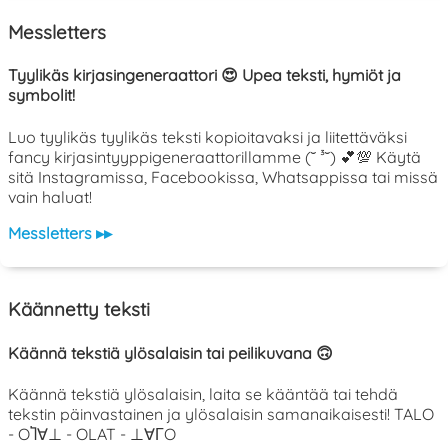
Messletters
Tyylikäs kirjasingeneraattori 😍 Upea teksti, hymiöt ja
symbolit!
Luo tyylikäs tyylikäs teksti kopioitavaksi ja liitettäväksi
fancy kirjasintyyppigeneraattorillamme (˘ ³˘) 💕💯 Käytä
sitä Instagramissa, Facebookissa, Whatsappissa tai missä
vain haluat!
Messletters ▸▸
Käännetty teksti
Käännä tekstiä ylösalaisin tai peilikuvana 🙃
Käännä tekstiä ylösalaisin, laita se kääntää tai tehdä
tekstin päinvastainen ja ylösalaisin samanaikaisesti! TALO
- OႨ∀⊥ - OLAT - ⊥∀ΓO