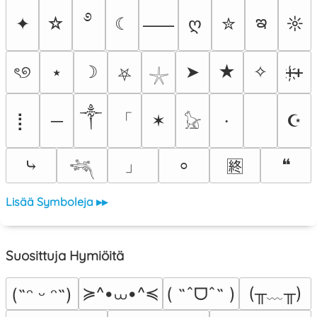
࿔
ఇ
✦
☆
☾
ღ
✮
☼
⸺
ৎ୭
⭑
☽
➤
★
✧
ᚐ҉ᚐ
⛧
𓇼
༒
「
⡇
─
✶
☪
⸱
𓃠
」
⤷
❝
⸰
🈡
𓆈
Lisää Symboleja ▸▸
Suosittuja Hymiöitä
≽^•⩊•^≼
(╥﹏╥)
( ˶ˆᗜˆ˵ )
(˶ᵔ ᵕ ᵔ˶)