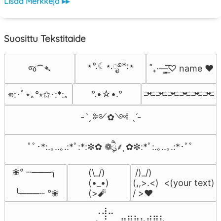
Lisää Merkkejä ▸▸
Suosittu Tekstitaide
⋆°.☾⋆.ೃ࿔*:⋆
જ⁀➴
˚₊·—̳͟͞͞♡ name ♥️
⫘⫘⫘⫘⫘⫘
°.•☆•.°
𖦹:･ﾟ⋆｡°⭒✩･:*:｡
-ˋˏ ༻✿༺ ˎˊ-
ﾟﾟ･*:.｡..｡.:*ﾟ:*:✼✿ ❁ཻུ۪۪⸙͎ ✿✼:*ﾟ:.｡..｡.:*･ﾟﾟ
❀° ┄───╮

(\_/)

 /)_/)

(•_•)

(,,>.<)  <(your text)

 ╰───┄ °❀
(>🧨
/ >❤️
⠀⠀⠀⠀⠀⠀⢀⣰⣀⠀⠀⠀⠀⠀⠀⠀⠀

⢀⣀⠀⠀⠀⢀⣄⠘⠀⠀⣶⡿⣷⣦⣾⣿⣧
