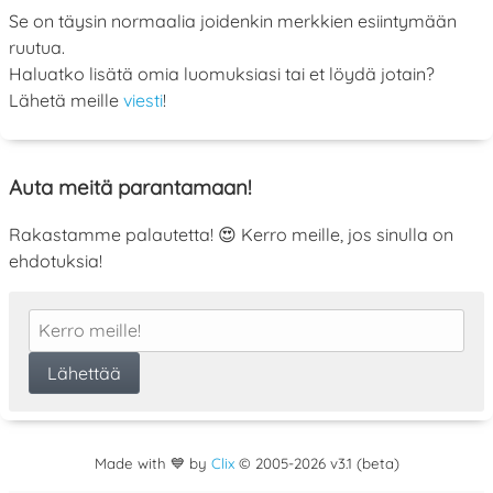
Se on täysin normaalia joidenkin merkkien esiintymään
ruutua.
Haluatko lisätä omia luomuksiasi tai et löydä jotain?
Lähetä meille
viesti
!
Auta meitä parantamaan!
Rakastamme palautetta! 😍 Kerro meille, jos sinulla on
ehdotuksia!
Made with 💙 by
Clix
©
2005
-2026 v3.1 (beta)