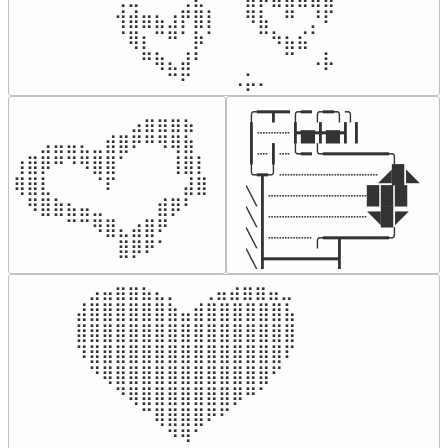
⢺⣾⣶⣦⣰⡟⣿⡇⠀⠀⠻⣧⠀⠛⠀⡘⠏

⠈⢿⡆⠉⠛⠁⡷⠁⠀⠀⠀⠉⠳⣦⣮⠁⠀

⠀⠀⠛⢷⣄⣼⠃⠀⠀⠀⠀⠀⠀⠉⠀⠠⡧

⠀⠀⠀⠀⠉⠋⠀⠀⠀⠠⡥⠄⠀⠀⠀⠀⠀
╭━┳━╭━╭━╮╮

⠀⠀⠀⠀⠀⠀⠀⠀⠀⣠⣶⣶⣶⣦⠀⠀

┃┈┈┈┣▅╋▅┫┃

⠀⠀⣠⣤⣤⣄⣀⣾⣿⠟⠛⠻⢿⣷⠀

┃┈┃┈╰━╰━━━━━━╮

⢰⣿⡿⠛⠙⠻⣿⣿⠁⠀⠀⠀⢸⣿⡇

╰┳╯┈┈┈┈┈┈┈┈┈◢▉◣

⢿⣿⣇⠀⠀⠀⠈⠏⠀⠀⠀⠀⠀⣼⣿⠀

╲┃┈┈┈┈┈┈┈┈┈▉▉▉

⠀⠻⣿⣷⣦⣤⣀⠀⠀⠀⠀⣾⡿⠃⠀

╲┃┈┈┈┈┈┈┈┈┈◥▉◤

⠀⠀⠀⠀⠉⠉⠻⣿⣄⣴⣿⠟⠀⠀⠀

╲┃┈┈┈┈╭━┳━━━━╯

⠀⠀⠀⠀⠀⠀⠀⠀⣿⡿⠟⠁⠀⠀⠀⠀
╲┣━━━━━━┫﻿
⠀⣠⣤⣶⣶⣦⣄⡀  ⠀⢀⣤⣴⣶⣶⣤⣀⠀

⣼⣿⣿⣿⣿⣿⣿⣷⣤⣾⣿⣿⣿⣿⣿⣿⣧

⣿⣿⣿⣿⣿⣿⣿⣿⣿⣿⣿⣿⣿⣿⣿⣿⣿

⠹⣿⣿⣿⣿⣿⣿⣿⣿⣿⣿⣿⣿⣿⣿⣿⠏

⠀⠙⢿⣿⣿⣿⣿⣿⣿⣿⣿⣿⣿⣿⣿⠋⠀

⠀⠀⠀⠙⢿⣿⣿⣿⣿⣿⣿⣿⡿⠛⠁⠀⠀

⠀⠀⠀⠀⠀⠉⢿⣿⣿⣿⠟⠋⠀⠀⠀⠀⠀

⠀⠀⠀⠀⠀⠀⠀⠙⠻⠁⠀⠀⠀⠀⠀⠀⠀⠀⠀⠀⠀⠀⠀