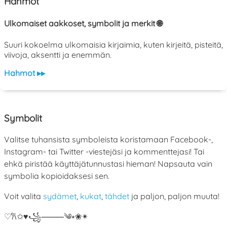
Hahmot
Ulkomaiset aakkoset, symbolit ja merkit 🌐
Suuri kokoelma ulkomaisia kirjaimia, kuten kirjeitä, pisteitä,
viivoja, aksentti ja enemmän.
Hahmot ▸▸
Symbolit
Valitse tuhansista symboleista koristamaan Facebook-,
Instagram- tai Twitter -viestejäsi ja kommenttejasi! Tai
ehkä piristää käyttäjätunnustasi hieman! Napsauta vain
symbolia kopioidaksesi sen.
Voit valita
sydämet
,
kukat
,
tähdet
ja paljon, paljon muuta!
♡
𐙚
✩
♥
꧁
⸻
༄
⭒
❀
✴︎