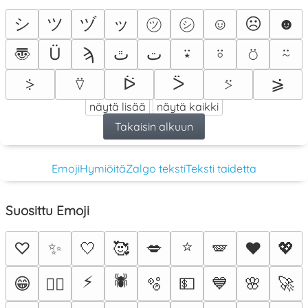
シ
ツ
ヅ
ッ
㋡
㋛
☺
☹
☻
〠
Ü
ϡ
ﭢ
ت
⍣
⍤
⍥
⍨
⍢
ᐖ
ᐵ
⍩
⪂
⸖
näytä lisää
näytä kaikki
Takaisin alkuun
Emoji
Hymiöitä
Zalgo teksti
Teksti taidetta
Suosittu Emoji
⭐
♡
✨
🤍
🥰
💋
🪽
♥️
💖
⚡
🕷️
😁
🫧
💵
💙
🌸
🚀
❤️‍🔥