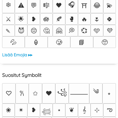
❄️
🎧
⚠️
💬
🎼
🖤
😂
💫
⛩️
⚔️
🌟
❥
🪷
🍂
🥊
🔥
🌷
🍀
🍡
😈
😔
🤔
🤗
💭
💞
🩵
💜
💦
🏮
🥲
📘
🥺
Lisää Emojia ▸▸
Suositut Symbolit
༄
꧁
♡
✩
♥
⭒
𐙚
⸻
ఌ
❀
✴︎
❥
⋆
❦
𝄞
⊹
𓆉