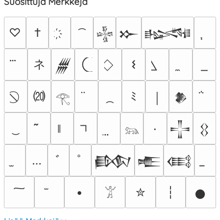
Suosittuja Merkkejä
♡
†
𒈔
𒁍
𒈙
ネ
𐌔
𒁂
⒇
ﾐ
￨
𒆎
𓂀
٠
𒋲
𒌐
𓃬
…
ﾞ
ﾟ
𒁃
𒍫
𒍼
•
✮
┆
𒊹
𓀠