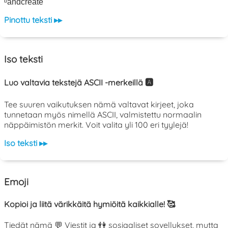
ᵇaͤnͨdͬcͤrͣeͭaͥtͮeͤ
Pinottu teksti ▸▸
Iso teksti
Luo valtavia tekstejä ASCII -merkeillä 🅰️
Tee suuren vaikutuksen nämä valtavat kirjeet, joka
tunnetaan myös nimellä ASCII, valmistettu normaalin
näppäimistön merkit. Voit valita yli 100 eri tyylejä!
Iso teksti ▸▸
Emoji
Kopioi ja liitä värikkäitä hymiöitä kaikkialle! 🥰
Tiedät nämä 💬 Viestit ja 👫 sosiaaliset sovellukset, mutta