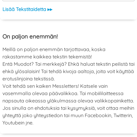
Lisää Tekstitaidetta ▸▸
On paljon enemmän!
Meillä on paljon enemmän tarjottavaa, koska
rakastamme kaikkea tekstin tekemistä!
Entä Muodot? Tai merkkejä? Ehkä haluat tekstin peilistä tai
ehkä ylösalaisin! Tai tehdä kivoja aaltoja, joita voit käyttää
erotuslinjoina tekstissä.
Voit tehdä sen kaiken Messletters! Katsele vain
vasemmalla olevaa päävalikkoa. Tai mobiililaitteessa
napsauta oikeassa yläkulmassa olevaa valikkopainiketta.
Jos sinulla on ehdotuksia tai kysymyksiä, voit ottaa meihin
yhteyttä joko yhteystiedon tai muun Facebookin, Twitterin,
Youtubein jne.