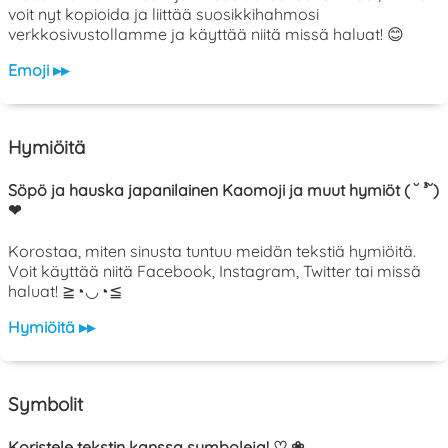
voit nyt kopioida ja liittää suosikkihahmosi
verkkosivustollamme ja käyttää niitä missä haluat! 😊
Emoji ▸▸
Hymiöitä
Söpö ja hauska japanilainen Kaomoji ja muut hymiöt ( ˘ ³˘)
❤
Korostaa, miten sinusta tuntuu meidän tekstiä hymiöitä.
Voit käyttää niitä Facebook, Instagram, Twitter tai missä
haluat! ≧◔◡◔≦
Hymiöitä ▸▸
Symbolit
Koristele tekstin kanssa symboleja! ♡ ❀