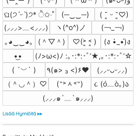
（＾ω＾）
(⇀‸↼‶)
(๑˃̵ᴗ˂̵)و
(꒪▿꒪)
(─‿‿─)
ଘ(੭ˊᵕˋ)੭* ੈ✩‧˚
( ˘͈ ᵕ ˘͈♡)
ヽ(^o^)ノ
(￢_￢)
(⸝⸝⸝>﹏<⸝⸝⸝)
(＾▽＾)
｡◕‿‿◕｡
♡(˃͈ ˂͈ )
(ง •̀_•́)ง
•͜•
(ﾉ>ω<)ﾉ :｡･:*:･ﾟ’★,｡･:*:･ﾟ’☆
( ´﹀` )
٩(๑> ₃ <)۶♥
(⸝⸝ᵕᴗᵕ⸝⸝)
（＾◡＾）♡
(˶˃ᆺ˂˶)
૮ (ó﹏ò｡)ა 
(⸝⸝⸝๑´﹏`๑⸝⸝⸝)
Lisää Hymiöitä ▸▸