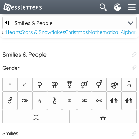
👬
Smilies & People
tu:
Hearts
Stars & Snowflakes
Christmas
Mathematical Alphan
Smilies & People
Gender
♀
♂
⚲
⚢
⚧
⚤
⚥
⚣
⚨
⚦
⚩
♁
⚭
⚮
⚯
👬
👭
🜬
웃
유
Smilies