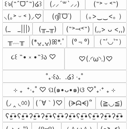
꒰ঌ(˶ˆᗜˆ˵)໒꒱
(⸝⸝´꒳`⸝⸝)
(˶˃ ᵕ ˂˶)
（｡>‿‿<｡ ）
(ദ്ദി˙ᗜ˙)
⸜(｡˃ ᵕ ˂ )⸝♡
(_　_|||)
(╥_╥)
(˶˃⤙˂˶)
(,,> ᴗ <,,)
╥﹏╥
(º﹃º)
（˶′◡‵˶）
(*ᴗ͈ˬᴗ͈)ꕤ*.ﾟ
૮꒰ ˶• ༝ •˶꒱ა ♡
♡(.◜ω◝.)♡
˚₊‧꒰ა.  .໒꒱ ‧₊˚
⊹ ₊  ⁺‧₊˚ ♡ ପ(๑•ᴗ•๑)ଓ ♡˚₊‧⁺ ₊ ⊹
(◞ ‸ ◟ㆀ)
(´∀｀)♡
(ᗒᗣᗕ)՞
(≧◡≦)
ʕ•̫͡•ʕ•̫͡•ʔ•̫͡•ʔ•̫͡•ʕ•̫͡•ʔ•̫͡•ʕ•̫͡•ʕ•̫͡•ʔ•̫͡•ʔ•̫͡•