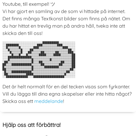
Youtube, till exempel! ツ
Vi har gjort en samling av de som vi hittade på internet.
Det finns många Textkonst bilder som finns på nätet. Om
du har hittat en trevlig man på andra håll, tveka inte att
skicka den till oss!
░░░░░░░░░░░░░░░░░░░░░░█████████░░░░░░░░░

░░███████░░░░░░░░░░███▒▒▒▒▒▒▒▒███░░░░░░░

░░█▒▒▒▒▒▒█░░░░░░░███▒▒▒▒▒▒▒▒▒▒▒▒▒███░░░░

░░░█▒▒▒▒▒▒█░░░░██▒▒▒▒▒▒▒▒▒▒▒▒▒▒▒▒▒▒▒██░░

░░░░█▒▒▒▒▒█░░░██▒▒▒▒▒██▒▒▒▒▒▒██▒▒▒▒▒███░

░░░░░█▒▒▒█░░░█▒▒▒▒▒▒████▒▒▒▒████▒▒▒▒▒▒██

░░░█████████████▒▒▒▒▒▒▒▒▒▒▒▒▒▒▒▒▒▒▒▒▒▒██

░░░█▒▒▒▒▒▒▒▒▒▒▒▒█▒▒▒▒▒▒▒▒▒█▒▒▒▒▒▒▒▒▒▒▒██

░██▒▒▒▒▒▒▒▒▒▒▒▒▒█▒▒▒██▒▒▒▒▒▒▒▒▒▒██▒▒▒▒██

██▒▒▒███████████▒▒▒▒▒██▒▒▒▒▒▒▒▒██▒▒▒▒▒██

█▒▒▒▒▒▒▒▒▒▒▒▒▒▒▒█▒▒▒▒▒▒████████▒▒▒▒▒▒▒██

██▒▒▒▒▒▒▒▒▒▒▒▒▒▒█▒▒▒▒▒▒▒▒▒▒▒▒▒▒▒▒▒▒▒▒██░

░█▒▒▒███████████▒▒▒▒▒▒▒▒▒▒▒▒▒▒▒▒▒▒▒██░░░

░██▒▒▒▒▒▒▒▒▒▒████▒▒▒▒▒▒▒▒▒▒▒▒▒▒▒▒▒█░░░░░

Det är helt normalt för en del tecken visas som fyrkanter.
Vill du lägga till dina egna skapelser eller inte hitta något?
Skicka oss ett
meddelande
!
Hjälp oss att förbättra!