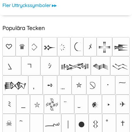
Fler Uttryckssymboler ▸▸
Populära Tecken
♡
♛
ﾒ
𒁍
𒋲
𒍫
ｼ
𒈙
𒈝
𒈱
➺
✮
･
𒁃
ﾐ
‣
✈
𒅒
𒀭
⛥
؄
☠
†
￨
𒊹
𒌐