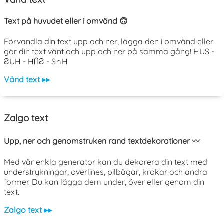
Text på huvudet eller i omvänd 🙃
Förvandla din text upp och ner, lägga den i omvänd eller
gör din text vänt och upp och ner på samma gång! HUS -
ƧUH - HႶƧ - S∩H
Vänd text ▸▸
Zalgo text
Upp, ner och genomstruken rand textdekorationer 〰️
Med vår enkla generator kan du dekorera din text med
understrykningar, overlines, pilbågar, krokar och andra
former. Du kan lägga dem under, över eller genom din
text.
Zalgo text ▸▸