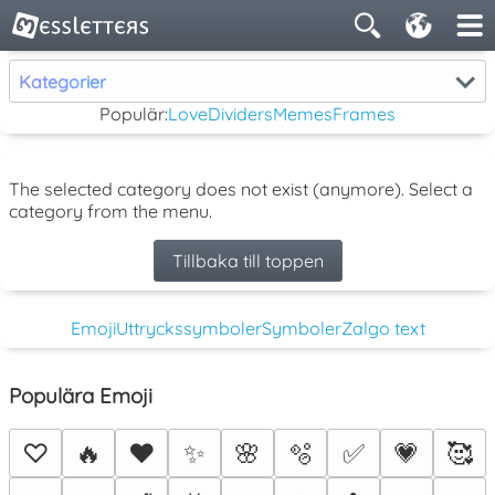
Kategorier
Populär:
Love
Dividers
Memes
Frames
The selected category does not exist (anymore). Select a
category from the menu.
Tillbaka till toppen
Emoji
Uttryckssymboler
Symboler
Zalgo text
Populära Emoji
♡
🔥
❤️
✨
🌸
🫧
✅
💗
🥰