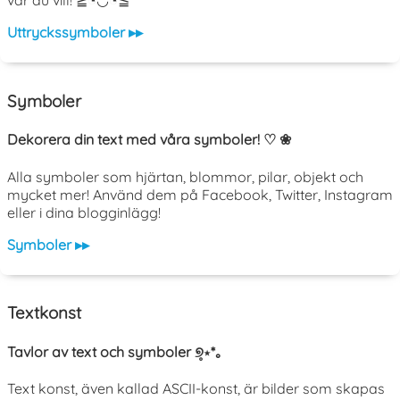
var du vill! ≧◔◡◔≦
Uttryckssymboler ▸▸
Symboler
Dekorera din text med våra symboler! ♡ ❀
Alla symboler som hjärtan, blommor, pilar, objekt och
mycket mer! Använd dem på Facebook, Twitter, Instagram
eller i dina blogginlägg!
Symboler ▸▸
Textkonst
Tavlor av text och symboler ୭̥⋆*｡
Text konst, även kallad ASCII-konst, är bilder som skapas