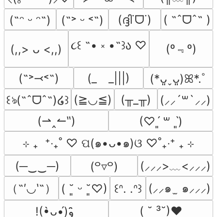
(ദ്ദി˙ᗜ˙)
( ˶ˆᗜˆ˵ )
(˶ᵔ ᵕ ᵔ˶)
(˶˃ ᵕ ˂˶)
૮꒰ ˶• ༝ •˶꒱ა ♡
(º﹃º)
(,,> ᴗ <,,)
(˶˃⤙˂˶)
(_　_|||)
(*ᴗ͈ˬᴗ͈)ꕤ*.ﾟ
(≧◡≦)
(╥_╥)
꒰ঌ(˶ˆᗜˆ˵)໒꒱
(⸝⸝´꒳`⸝⸝)
(⇀‸↼‶)
(♡ˊ͈ ꒳ ˋ͈)
⊹ ₊  ⁺‧₊˚ ♡ ପ(๑•ᴗ•๑)ଓ ♡˚₊‧⁺ ₊ ⊹
(─‿‿─)
(⸝⸝⸝>﹏<⸝⸝⸝)
(꒪▿꒪)
（˶′◡‵˶）
(⸝⸝๑  ̫ ๑⸝⸝⸝)
( ˘͈ ᵕ ˘͈♡)
꒰ᐢ. .ᐢ꒱
( ˘ ³˘)♥
!(•̀ᴗ•́)و ̑̑