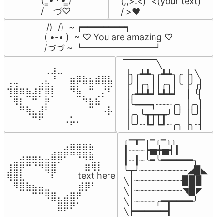
(  ̳• · • ̳)

(,,>.<)  <(your text)

/    づ♡
/ >❤️
 /)  /)  ~ ┏━━━━━━━━┓

( •-• )  ~ ♡ You are amazing ♡

/づづ ~ ┗━━━━━━━━┛
▔▔▔▔▔╲

⠀⠀⠀⠀⠀⠀⢀⣰⣀⠀⠀⠀⠀⠀⠀⠀⠀

▕╮╭┻┻╮╭┻┻╮╭▕╮╲

⢀⣀⠀⠀⠀⢀⣄⠘⠀⠀⣶⡿⣷⣦⣾⣿⣧

▕╯┃╭╮┃┃╭╮┃╰▕╯╭▏

⢺⣾⣶⣦⣰⡟⣿⡇⠀⠀⠻⣧⠀⠛⠀⡘⠏

▕╭┻┻┻┛┗┻┻┛  ▕  ╰▏

⠈⢿⡆⠉⠛⠁⡷⠁⠀⠀⠀⠉⠳⣦⣮⠁⠀

▕╰━━━┓┈┈┈╭╮▕╭╮▏

⠀⠀⠛⢷⣄⣼⠃⠀⠀⠀⠀⠀⠀⠉⠀⠠⡧

▕╭╮╰┳┳┳┳╯╰╯▕╰╯▏

⠀⠀⠀⠀⠉⠋⠀⠀⠀⠠⡥⠄⠀⠀⠀⠀⠀
▕╰╯┈┗┛┗┛┈╭╮▕╮┈▏
╭━┳━╭━╭━╮╮

⠀⠀⠀⠀⠀⠀⠀⠀⠀⣠⣶⣶⣶⣦⠀⠀

┃┈┈┈┣▅╋▅┫┃

⠀⠀⣠⣤⣤⣄⣀⣾⣿⠟⠛⠻⢿⣷⠀

┃┈┃┈╰━╰━━━━━━╮

⢰⣿⡿⠛⠙⠻⣿⣿⠁⠀⠀ ⠀⣶⢿⡇

╰┳╯┈┈┈┈┈┈┈┈┈◢▉◣

⢿⣿⣇⠀⠀⠀⠈⠏⠀⠀⠀ text here

╲┃┈┈┈┈┈┈┈┈┈▉▉▉

⠀⠻⣿⣷⣦⣤⣀⠀⠀⠀ ⠀⣾⡿⠃⠀

╲┃┈┈┈┈┈┈┈┈┈◥▉◤

⠀⠀⠀⠀⠉⠉⠻⣿⣄⣴⣿⠟⠀⠀⠀

╲┃┈┈┈┈╭━┳━━━━╯

⠀⠀⠀⠀⠀⠀⠀⠀⣿⡿⠟⠁⠀⠀⠀
╲┣━━━━━━┫﻿