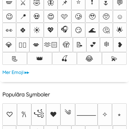
⭐
❗
🪽
⚔️
🤣
🦋
📌
🌷
💬
😉
📍
💀
😍
🩷
🥲
🥹
🥺
☺️
🎧
👀
🍀
☀️
💖
😏
🌊
🤔
🌟
❄️
💎
💋
🫶🏻
🫣
📝
💕
❥
❤️‍🔥
📃
👑
🍒
😂
💫
Mer Emoji ▸▸
Populära Symboler
༄
꧁
♡
♥
✧
⭒
𐙚
⸻