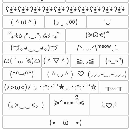
ʕ•̫͡•ʕ•̫͡•ʔ•̫͡•ʔ•̫͡•ʕ•̫͡•ʔ•̫͡•ʕ•̫͡•ʕ•̫͡•ʔ•̫͡•ʔ•̫͡•
（＾ω＾）
(◞ ‸ ◟ㆀ)
˙ᴗ˙
(ᗒᗣᗕ)՞
˚₊‧꒰ა ₍ᐢ.  ̫.ᐢ₎ ໒꒱ ‧₊˚
(づ｡◕‿‿◕｡)づ
/ᐠ. ｡.ᐟ\ᵐᵉᵒʷˎˊ˗
ᜊ( ‘ ⩊ ‘𖦹)ᜊ
(＾▽＾)
≧◡≦
(¬_¬”)
（＾◡＾）♡
(˶º⤙º˶)
(⸝⸝⸝-﹏-⸝⸝⸝)
╥﹏╥
(ﾉ>ω<)ﾉ :｡･:*:･ﾟ’★,｡･:*:･ﾟ’☆
≽^•༚• ྀིྀ≼
（｡>‿‿<｡ ）
𓆩♡𓆪
(•　ω　•)