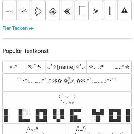
ネ
⋟
║
⚠
𒁷
𒊲
𒌍
𓎖
Fler Tecken ▸▸
Populär Textkonst
જ⁀➴
✧˖°
‎‧₊˚✧[name]✧˚₊‧
☆.｡.:*　　.｡.:*☆
ﾟﾟ･*:.｡..｡.:*ﾟ:*:✼✿ ❁ཻུ۪۪⸙͎ ✿✼:*ﾟ:.｡..｡.:*･ﾟﾟ
⠀:¨ ·.· ¨:⠀

⠀ `· . ୨୧⠀
█  █░░ █▀█ █░█ █▀▀  █▄█ █▀█ █░█
█  █▄▄ █▄█ ▀▄▀ ██▄  ░█░ █▄█ █▄
 ∧,,,∧

 /)_/)
