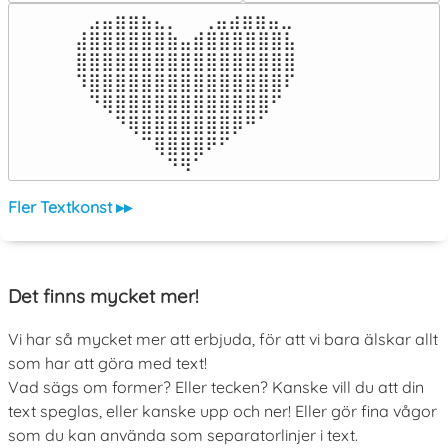
⠀⣠⣤⣶⣶⣦⣄⡀  ⠀⢀⣤⣴⣶⣶⣤⣀⠀

⣼⣿⣿⣿⣿⣿⣿⣷⣤⣾⣿⣿⣿⣿⣿⣿⣧

⣿⣿⣿⣿⣿⣿⣿⣿⣿⣿⣿⣿⣿⣿⣿⣿⣿

⠹⣿⣿⣿⣿⣿⣿⣿⣿⣿⣿⣿⣿⣿⣿⣿⠏

⠀⠙⢿⣿⣿⣿⣿⣿⣿⣿⣿⣿⣿⣿⣿⠋⠀

⠀⠀⠀⠙⢿⣿⣿⣿⣿⣿⣿⣿⡿⠛⠁⠀⠀

⠀⠀⠀⠀⠀⠉⢿⣿⣿⣿⠟⠋⠀⠀⠀⠀⠀

⠀⠀⠀⠀⠀⠀⠀⠙⠻⠁⠀⠀⠀⠀⠀⠀⠀⠀⠀⠀⠀⠀⠀
Fler Textkonst ▸▸
Det finns mycket mer!
Vi har så mycket mer att erbjuda, för att vi bara älskar allt
som har att göra med text!
Vad sägs om former? Eller tecken? Kanske vill du att din
text speglas, eller kanske upp och ner! Eller gör fina vågor
som du kan använda som separatorlinjer i text.