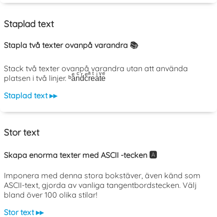
Staplad text
Stapla två texter ovanpå varandra 📚
Stack två texter ovanpå varandra utan att använda
platsen i två linjer. ᵇaͤnͨdͬcͤrͣeͭaͥtͮeͤ
Staplad text ▸▸
Stor text
Skapa enorma texter med ASCII -tecken 🅰️
Imponera med denna stora bokstäver, även känd som
ASCII-text, gjorda av vanliga tangentbordstecken. Välj
bland över 100 olika stilar!
Stor text ▸▸