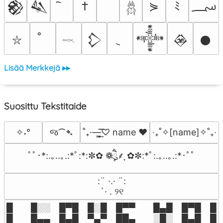
؄
†
⋟
ﾐ
𒆙
𒈑
𓆣
𒁷
𒀱
𒊲
𒊹
⛥
𓎖
Lisää Merkkejä ▸▸
Suosittu Tekstitaide
જ⁀➴
✧˖°
˚₊·—̳͟͞͞♡ name ♥️
‎‧₊˚✧[name]✧˚₊‧
ﾟﾟ･*:.｡..｡.:*ﾟ:*:✼✿ ❁ཻུ۪۪⸙͎ ✿✼:*ﾟ:.｡..｡.:*･ﾟﾟ
⠀:¨ ·.· ¨:⠀

⠀ `· . ୨୧⠀
█  █░░ █▀█ █░█ █▀▀  █▄█ █▀█ █░█
█  █▄▄ █▄█ ▀▄▀ ██▄  ░█░ █▄█ █▄