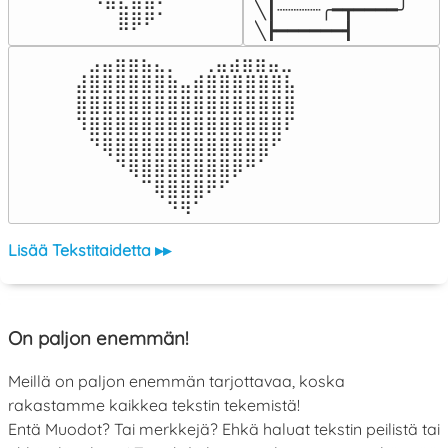
╲┃┈┈┈┈╭━┳━━━━╯

⠀⠀⠀⠀⠀⠀⠀⠀⣿⡿⠟⠁⠀⠀⠀
╲┣━━━━━━┫﻿
⠀⣠⣤⣶⣶⣦⣄⡀  ⠀⢀⣤⣴⣶⣶⣤⣀⠀

⣼⣿⣿⣿⣿⣿⣿⣷⣤⣾⣿⣿⣿⣿⣿⣿⣧

⣿⣿⣿⣿⣿⣿⣿⣿⣿⣿⣿⣿⣿⣿⣿⣿⣿

⠹⣿⣿⣿⣿⣿⣿⣿⣿⣿⣿⣿⣿⣿⣿⣿⠏

⠀⠙⢿⣿⣿⣿⣿⣿⣿⣿⣿⣿⣿⣿⣿⠋⠀

⠀⠀⠀⠙⢿⣿⣿⣿⣿⣿⣿⣿⡿⠛⠁⠀⠀

⠀⠀⠀⠀⠀⠉⢿⣿⣿⣿⠟⠋⠀⠀⠀⠀⠀

⠀⠀⠀⠀⠀⠀⠀⠙⠻⠁⠀⠀⠀⠀⠀⠀⠀⠀⠀⠀⠀⠀⠀
Lisää Tekstitaidetta ▸▸
On paljon enemmän!
Meillä on paljon enemmän tarjottavaa, koska
rakastamme kaikkea tekstin tekemistä!
Entä Muodot? Tai merkkejä? Ehkä haluat tekstin peilistä tai