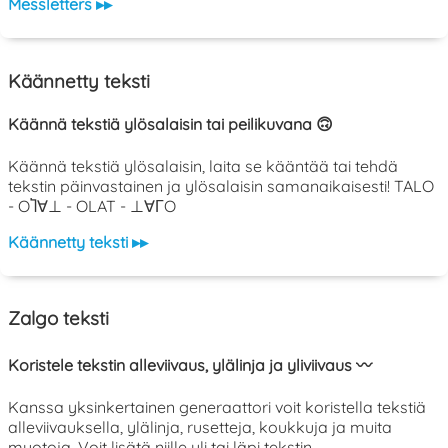
Messletters ▸▸
Käännetty teksti
Käännä tekstiä ylösalaisin tai peilikuvana 🙃
Käännä tekstiä ylösalaisin, laita se kääntää tai tehdä
tekstin päinvastainen ja ylösalaisin samanaikaisesti! TALO
- OႨ∀⊥ - OLAT - ⊥∀ΓO
Käännetty teksti ▸▸
Zalgo teksti
Koristele tekstin alleviivaus, ylälinja ja yliviivaus 〰️
Kanssa yksinkertainen generaattori voit koristella tekstiä
alleviivauksella, ylälinja, rusetteja, koukkuja ja muita
muotoja. Voit lisätä niille yli tai läpi tekstin.