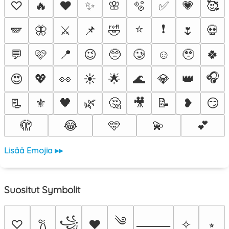
♡
🔥
❤️
✨
🌸
🫧
✅
💗
🥰
⭐
❗
🪽
🦋
⚔️
📌
🤣
🌷
💀
💬
🩷
📍
😉
🥺
🥲
☺️
🥹
🍀
🎧
😍
💖
👀
☀️
🌟
🌊
💎
👑
📃
⚜️
🖤
🌿
🤔
🎥
📝
❥
😏
🫣
😂
🩵
💫
💕
Lisää Emojia ▸▸
Suositut Symbolit
༄
꧁
♡
♥
✧
⭒
𐙚
⸻