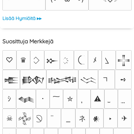
Lisää Hymiöitä ▸▸
Suosittuja Merkkejä
♡
♛
ﾒ
𒁍
𒋲
➺
𒍫
𒁃
𒈙
𒈱
ｼ
･
✮
⚠
𒈝
ネ
☠
‣
✈
𒅒
𒀭