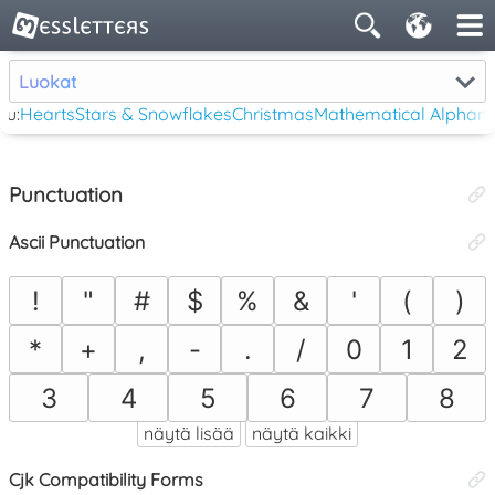
Luokat
tu:
Hearts
Stars & Snowflakes
Christmas
Mathematical Alphan
Punctuation
Ascii Punctuation
!
"
#
$
%
&
'
(
)
*
+
,
-
.
/
0
1
2
3
4
5
6
7
8
näytä lisää
näytä kaikki
Cjk Compatibility Forms