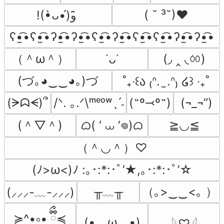
( ˘ ³˘)♥
!(•̀ᴗ•́)و ̑̑
ʕ•̫͡•ʕ•̫͡•ʔ•̫͡•ʔ•̫͡•ʕ•̫͡•ʔ•̫͡•ʕ•̫͡•ʕ•̫͡•ʔ•̫͡•ʔ•̫͡•
（＾ω＾）
(◞ ‸ ◟ㆀ)
˙ᴗ˙
(づ｡◕‿‿◕｡)づ
˚₊‧꒰ა ₍ᐢ.  ̫.ᐢ₎ ໒꒱ ‧₊˚
(ᗒᗣᗕ)՞
/ᐠ. ｡.ᐟ\ᵐᵉᵒʷˎˊ˗
(˶º⤙º˶)
(¬_¬”)
(＾▽＾)
ᜊ( ‘ ⩊ ‘𖦹)ᜊ
≧◡≦
（＾◡＾）♡
(ﾉ>ω<)ﾉ :｡･:*:･ﾟ’★,｡･:*:･ﾟ’☆
╥﹏╥
（｡>‿‿<｡ ）
(⸝⸝⸝-﹏-⸝⸝⸝)
≽^•༚• ྀིྀ≼
(•　ω　•)
𓆩♡𓆪