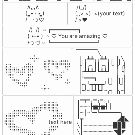
 ∧,,,∧

 /)_/)

(  ̳• · • ̳)

(,,>.<)  <(your text)

/    づ♡
/ >❤️
 /)  /)  ~ ┏━━━━━━━━┓

( •-• )  ~ ♡ You are amazing ♡

/づづ ~ ┗━━━━━━━━┛
▔▔▔▔▔╲

⠀⠀⠀⠀⠀⠀⢀⣰⣀⠀⠀⠀⠀⠀⠀⠀⠀

▕╮╭┻┻╮╭┻┻╮╭▕╮╲

⢀⣀⠀⠀⠀⢀⣄⠘⠀⠀⣶⡿⣷⣦⣾⣿⣧

▕╯┃╭╮┃┃╭╮┃╰▕╯╭▏

⢺⣾⣶⣦⣰⡟⣿⡇⠀⠀⠻⣧⠀⠛⠀⡘⠏

▕╭┻┻┻┛┗┻┻┛  ▕  ╰▏

⠈⢿⡆⠉⠛⠁⡷⠁⠀⠀⠀⠉⠳⣦⣮⠁⠀

▕╰━━━┓┈┈┈╭╮▕╭╮▏

⠀⠀⠛⢷⣄⣼⠃⠀⠀⠀⠀⠀⠀⠉⠀⠠⡧

▕╭╮╰┳┳┳┳╯╰╯▕╰╯▏

⠀⠀⠀⠀⠉⠋⠀⠀⠀⠠⡥⠄⠀⠀⠀⠀⠀
▕╰╯┈┗┛┗┛┈╭╮▕╮┈▏
╭━┳━╭━╭━╮╮

⠀⠀⠀⠀⠀⠀⠀⠀⠀⣠⣶⣶⣶⣦⠀⠀

┃┈┈┈┣▅╋▅┫┃

⠀⠀⣠⣤⣤⣄⣀⣾⣿⠟⠛⠻⢿⣷⠀

┃┈┃┈╰━╰━━━━━━╮

⢰⣿⡿⠛⠙⠻⣿⣿⠁⠀⠀ ⠀⣶⢿⡇

╰┳╯┈┈┈┈┈┈┈┈┈◢▉◣

⢿⣿⣇⠀⠀⠀⠈⠏⠀⠀⠀ text here

╲┃┈┈┈┈┈┈┈┈┈▉▉▉

⠀⠻⣿⣷⣦⣤⣀⠀⠀⠀ ⠀⣾⡿⠃⠀

╲┃┈┈┈┈┈┈┈┈┈◥▉◤

⠀⠀⠀⠀⠉⠉⠻⣿⣄⣴⣿⠟⠀⠀⠀
