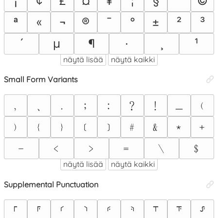
¡
¢
£
¤
¥
¦
§
¨
©
ª
«
¬
®
¯
°
±
²
³
´
μ
¶
·
¸
¹
näytä lisää
näytä kaikki
Small Form Variants
﹐
﹑
﹒
﹔
﹕
﹖
﹗
﹙
﹘
﹚
﹛
﹜
﹝
﹞
﹟
﹠
﹡
﹢
﹣
﹤
﹥
﹦
﹨
﹩
näytä lisää
näytä kaikki
Supplemental Punctuation
⸀
⸁
⸂
⸃
⸄
⸅
⸆
⸇
⸈