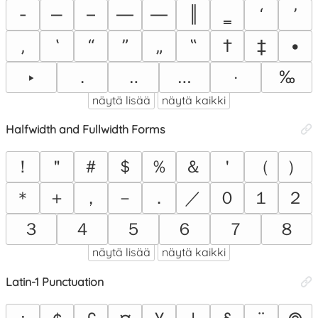
‐
‒
–
—
―
‖
‗
‘
’
‚
‛
“
”
„
‟
†
‡
•
‣
․
‥
…
‧
‰
näytä lisää
näytä kaikki
Halfwidth and Fullwidth Forms
！
＂
＃
＄
％
＆
＇
（
）
＊
＋
，
－
．
／
０
１
２
３
４
５
６
７
８
näytä lisää
näytä kaikki
Latin-1 Punctuation