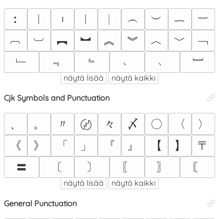
︰
︱
︲
︳
︴
︵
︶
︷
︸
︹
︺
︻
︼
︽
︾
︿
﹀
﹁
﹂
﹃
﹄
﹅
﹆
﹇
näytä lisää
näytä kaikki
Cjk Symbols and Punctuation
、
。
〃
々
〆
〇
〈
〉
〄
《
》
「
」
『
』
【
】
〒
〓
〔
〕
〖
〗
〘
näytä lisää
näytä kaikki
General Punctuation