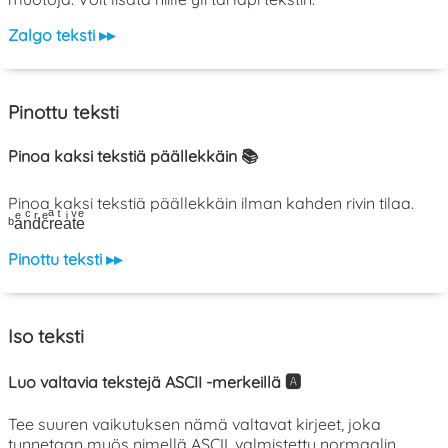
Zalgo teksti ▸▸
Pinottu teksti
Pinoa kaksi tekstiä päällekkäin 📚
Pinoa kaksi tekstiä päällekkäin ilman kahden rivin tilaa.
ᵇaͤnͨdͬcͤrͣeͭaͥtͮeͤ
Pinottu teksti ▸▸
Iso teksti
Luo valtavia tekstejä ASCII -merkeillä 🅰️
Tee suuren vaikutuksen nämä valtavat kirjeet, joka
tunnetaan myös nimellä ASCII, valmistettu normaalin