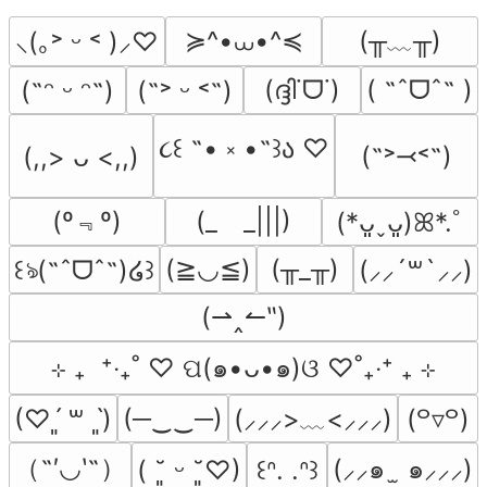
≽^•⩊•^≼
(╥﹏╥)
⸜(｡˃ ᵕ ˂ )⸝♡
(ദ്ദി˙ᗜ˙)
( ˶ˆᗜˆ˵ )
(˶ᵔ ᵕ ᵔ˶)
(˶˃ ᵕ ˂˶)
૮꒰ ˶• ༝ •˶꒱ა ♡
(˶˃⤙˂˶)
(,,> ᴗ <,,)
(º﹃º)
(_　_|||)
(*ᴗ͈ˬᴗ͈)ꕤ*.ﾟ
(≧◡≦)
(╥_╥)
꒰ঌ(˶ˆᗜˆ˵)໒꒱
(⸝⸝´꒳`⸝⸝)
(⇀‸↼‶)
⊹ ₊  ⁺‧₊˚ ♡ ପ(๑•ᴗ•๑)ଓ ♡˚₊‧⁺ ₊ ⊹
(─‿‿─)
(⸝⸝⸝>﹏<⸝⸝⸝)
(♡ˊ͈ ꒳ ˋ͈)
(꒪▿꒪)
（˶′◡‵˶）
(⸝⸝๑  ̫ ๑⸝⸝⸝)
( ˘͈ ᵕ ˘͈♡)
꒰ᐢ. .ᐢ꒱