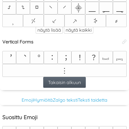
⸉
⸊
⸋
⸌
⸍
⸎
⸏
⸐
⸑
⸒
⸓
⸔
⸕
⸖
⸗
näytä lisää
näytä kaikki
Vertical Forms
︗
︘
︐
︑
︒
︓
︔
︕
︖
︙
Takaisin alkuun
Emoji
Hymiöitä
Zalgo teksti
Teksti taidetta
Suosittu Emoji