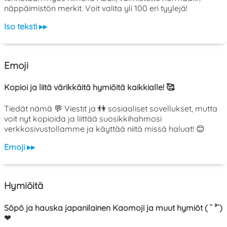
näppäimistön merkit. Voit valita yli 100 eri tyylejä!
Iso teksti ▸▸
Emoji
Kopioi ja liitä värikkäitä hymiöitä kaikkialle! 🥰
Tiedät nämä 💬 Viestit ja 👫 sosiaaliset sovellukset, mutta
voit nyt kopioida ja liittää suosikkihahmosi
verkkosivustollamme ja käyttää niitä missä haluat! 😊
Emoji ▸▸
Hymiöitä
Söpö ja hauska japanilainen Kaomoji ja muut hymiöt ( ˘ ³˘)
❤