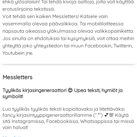
ehkä ylösalaisin! Tai tehdä kivoja aaltoja, joita voit käyttää
erotuslinjoina tekstissä.
Voit tehdä sen kaiken Messletters! Katsele vain
vasemmalla olevaa päävalikkoa. Tai mobiililaitteessa
napsauta oikeassa yläkulmassa olevaa valikkopainiketta.
Jos sinulla on ehdotuksia tai kysymyksiä, voit ottaa meihin
yhteyttä joko yhteystiedon tai muun Facebookin, Twitterin,
Youtubein jne.
Messletters
Tyylikäs kirjasingeneraattori 😍 Upea teksti, hymiöt ja
symbolit!
Luo tyylikäs tyylikäs teksti kopioitavaksi ja liitettäväksi
fancy kirjasintyyppigeneraattorillamme (˘ ³˘) 💕💯 Käytä
sitä Instagramissa, Facebookissa, Whatsappissa tai missä
vain haluat!