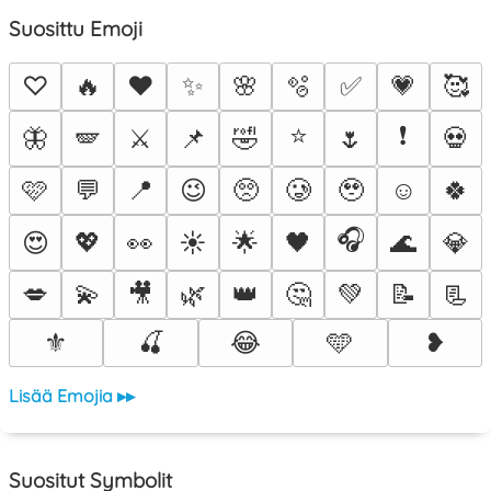
Suosittu Emoji
♡
🔥
❤️
✨
🌸
🫧
✅
💗
🥰
⭐
❗
🦋
🪽
⚔️
📌
🤣
🌷
💀
🩷
💬
📍
😉
🥺
🥲
🥹
☺️
🍀
🎧
😍
💖
👀
☀️
🌟
🖤
🌊
💎
💋
💫
🎥
🌿
👑
🤔
💚
📝
📃
⚜️
🍒
😂
🩵
❥
Lisää Emojia ▸▸
Suositut Symbolit