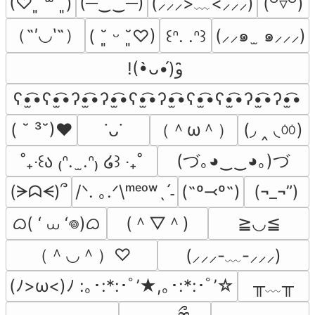
(─‿‿─)
(⸝⸝⸝>﹏<⸝⸝⸝)
(♡ˊ͈ ꒳ ˋ͈)
(꒪▿꒪)
（˶′◡‵˶）
(⸝⸝๑  ̫ ๑⸝⸝⸝)
( ˘͈ ᵕ ˘͈♡)
꒰ᐢ. .ᐢ꒱
!(•̀ᴗ•́)و ̑̑
ʕ•̫͡•ʕ•̫͡•ʔ•̫͡•ʔ•̫͡•ʕ•̫͡•ʔ•̫͡•ʕ•̫͡•ʕ•̫͡•ʔ•̫͡•ʔ•̫͡•
（＾ω＾）
(◞ ‸ ◟ㆀ)
( ˘ ³˘)♥
˙ᴗ˙
(づ｡◕‿‿◕｡)づ
˚₊‧꒰ა ₍ᐢ.  ̫.ᐢ₎ ໒꒱ ‧₊˚
(ᗒᗣᗕ)՞
/ᐠ. ｡.ᐟ\ᵐᵉᵒʷˎˊ˗
(˶º⤙º˶)
(¬_¬”)
ᜊ( ‘ ⩊ ‘𖦹)ᜊ
(＾▽＾)
≧◡≦
（＾◡＾）♡
(⸝⸝⸝-﹏-⸝⸝⸝)
╥﹏╥
(ﾉ>ω<)ﾉ :｡･:*:･ﾟ’★,｡･:*:･ﾟ’☆