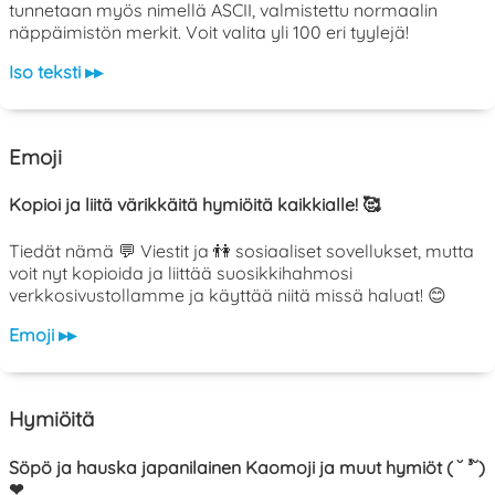
tunnetaan myös nimellä ASCII, valmistettu normaalin
näppäimistön merkit. Voit valita yli 100 eri tyylejä!
Iso teksti ▸▸
Emoji
Kopioi ja liitä värikkäitä hymiöitä kaikkialle! 🥰
Tiedät nämä 💬 Viestit ja 👫 sosiaaliset sovellukset, mutta
voit nyt kopioida ja liittää suosikkihahmosi
verkkosivustollamme ja käyttää niitä missä haluat! 😊
Emoji ▸▸
Hymiöitä
Söpö ja hauska japanilainen Kaomoji ja muut hymiöt ( ˘ ³˘)
❤