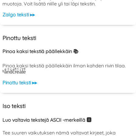
muotoja. Voit lisätä niille yli tai läpi tekstin.
Zalgo teksti ▸▸
Pinottu teksti
Pinoa kaksi tekstiä päällekkäin 📚
Pinoa kaksi tekstiä päällekkäin ilman kahden rivin tilaa.
ᵇaͤnͨdͬcͤrͣeͭaͥtͮeͤ
Pinottu teksti ▸▸
Iso teksti
Luo valtavia tekstejä ASCII -merkeillä 🅰️
Tee suuren vaikutuksen nämä valtavat kirjeet, joka