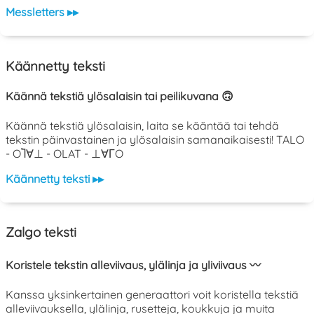
Messletters ▸▸
Käännetty teksti
Käännä tekstiä ylösalaisin tai peilikuvana 🙃
Käännä tekstiä ylösalaisin, laita se kääntää tai tehdä
tekstin päinvastainen ja ylösalaisin samanaikaisesti! TALO
- OႨ∀⊥ - OLAT - ⊥∀ΓO
Käännetty teksti ▸▸
Zalgo teksti
Koristele tekstin alleviivaus, ylälinja ja yliviivaus 〰️
Kanssa yksinkertainen generaattori voit koristella tekstiä
alleviivauksella, ylälinja, rusetteja, koukkuja ja muita