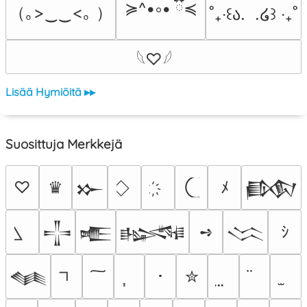
≽^•༚• ྀིྀ≼
（｡>‿‿<｡ ）
˚₊‧꒰ა.  .໒꒱ ‧₊˚
𓆩♡𓆪
Lisää Hymiöitä ▸▸
Suosittuja Merkkejä
♡
♛
ﾒ
𒁍
𒁃
➺
ｼ
𒋲
𒍫
𒈙
𒈱
･
✮
𒈝