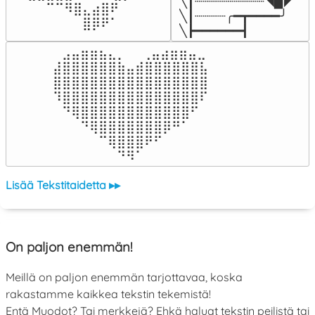
╲┃┈┈┈┈┈┈┈┈┈◥▉◤

⠀⠀⠀⠀⠉⠉⠻⣿⣄⣴⣿⠟⠀⠀⠀

╲┃┈┈┈┈╭━┳━━━━╯

⠀⠀⠀⠀⠀⠀⠀⠀⣿⡿⠟⠁⠀⠀⠀
╲┣━━━━━━┫﻿
⠀⣠⣤⣶⣶⣦⣄⡀  ⠀⢀⣤⣴⣶⣶⣤⣀⠀

⣼⣿⣿⣿⣿⣿⣿⣷⣤⣾⣿⣿⣿⣿⣿⣿⣧

⣿⣿⣿⣿⣿⣿⣿⣿⣿⣿⣿⣿⣿⣿⣿⣿⣿

⠹⣿⣿⣿⣿⣿⣿⣿⣿⣿⣿⣿⣿⣿⣿⣿⠏

⠀⠙⢿⣿⣿⣿⣿⣿⣿⣿⣿⣿⣿⣿⣿⠋⠀

⠀⠀⠀⠙⢿⣿⣿⣿⣿⣿⣿⣿⡿⠛⠁⠀⠀

⠀⠀⠀⠀⠀⠉⢿⣿⣿⣿⠟⠋⠀⠀⠀⠀⠀

⠀⠀⠀⠀⠀⠀⠀⠙⠻⠁⠀⠀⠀⠀⠀⠀⠀⠀⠀⠀⠀⠀⠀
Lisää Tekstitaidetta ▸▸
On paljon enemmän!
Meillä on paljon enemmän tarjottavaa, koska
rakastamme kaikkea tekstin tekemistä!
Entä Muodot? Tai merkkejä? Ehkä haluat tekstin peilistä tai