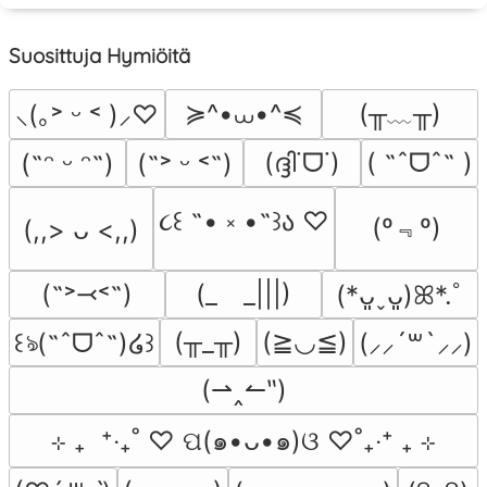
Suosittuja Hymiöitä
≽^•⩊•^≼
(╥﹏╥)
⸜(｡˃ ᵕ ˂ )⸝♡
(ദ്ദി˙ᗜ˙)
( ˶ˆᗜˆ˵ )
(˶ᵔ ᵕ ᵔ˶)
(˶˃ ᵕ ˂˶)
૮꒰ ˶• ༝ •˶꒱ა ♡
(º﹃º)
(,,> ᴗ <,,)
(˶˃⤙˂˶)
(_　_|||)
(*ᴗ͈ˬᴗ͈)ꕤ*.ﾟ
(╥_╥)
(≧◡≦)
꒰ঌ(˶ˆᗜˆ˵)໒꒱
(⸝⸝´꒳`⸝⸝)
(⇀‸↼‶)
⊹ ₊  ⁺‧₊˚ ♡ ପ(๑•ᴗ•๑)ଓ ♡˚₊‧⁺ ₊ ⊹