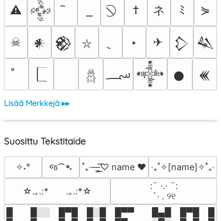
ネ
⚠
†
ﾐ
⋟
𒅒
☠
‣
✈
𒀭
𒆙
𒁷
𒈑
⛥
؄
𒀱
𒊹
𒌍
𓆣
Lisää Merkkejä ▸▸
Suosittu Tekstitaide
જ⁀➴
✧˖°
˚₊·—̳͟͞͞♡ name ♥️
‎‧₊˚✧[name]✧˚₊‧
⠀:¨ ·.· ¨:⠀

☆.｡.:*　　.｡.:*☆
⠀ `· . ୨୧⠀
█  █░░ █▀█ █░█ █▀▀  █▄█ █▀█ █░█