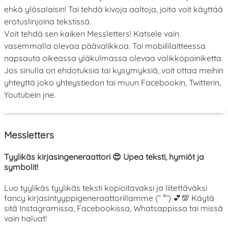
ehkä ylösalaisin! Tai tehdä kivoja aaltoja, joita voit käyttää
erotuslinjoina tekstissä.
Voit tehdä sen kaiken Messletters! Katsele vain
vasemmalla olevaa päävalikkoa. Tai mobiililaitteessa
napsauta oikeassa yläkulmassa olevaa valikkopainiketta.
Jos sinulla on ehdotuksia tai kysymyksiä, voit ottaa meihin
yhteyttä joko yhteystiedon tai muun Facebookin, Twitterin,
Youtubein jne.
Messletters
Tyylikäs kirjasingeneraattori 😍 Upea teksti, hymiöt ja
symbolit!
Luo tyylikäs tyylikäs teksti kopioitavaksi ja liitettäväksi
fancy kirjasintyyppigeneraattorillamme (˘ ³˘) 💕💯 Käytä
sitä Instagramissa, Facebookissa, Whatsappissa tai missä
vain haluat!