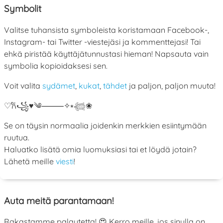
Symbolit
Valitse tuhansista symboleista koristamaan Facebook-,
Instagram- tai Twitter -viestejäsi ja kommenttejasi! Tai
ehkä piristää käyttäjätunnustasi hieman! Napsauta vain
symbolia kopioidaksesi sen.
Voit valita
sydämet
,
kukat
,
tähdet
ja paljon, paljon muuta!
♡
𐙚
꧁
♥
༄
⸻
✧
⭒
𓆉
❀
Se on täysin normaalia joidenkin merkkien esiintymään
ruutua.
Haluatko lisätä omia luomuksiasi tai et löydä jotain?
Lähetä meille
viesti
!
Auta meitä parantamaan!
Rakastamme palautetta! 😍 Kerro meille, jos sinulla on