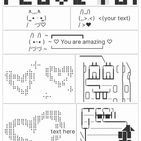
█  █▄▄ █▄█ ▀▄▀ ██▄  ░█░ █▄█ █▄
 ∧,,,∧

 /)_/)

(  ̳• · • ̳)

(,,>.<)  <(your text)

/    づ♡
/ >❤️
 /)  /)  ~ ┏━━━━━━━━┓

( •-• )  ~ ♡ You are amazing ♡

/づづ ~ ┗━━━━━━━━┛
▔▔▔▔▔╲

⠀⠀⠀⠀⠀⠀⢀⣰⣀⠀⠀⠀⠀⠀⠀⠀⠀

▕╮╭┻┻╮╭┻┻╮╭▕╮╲

⢀⣀⠀⠀⠀⢀⣄⠘⠀⠀⣶⡿⣷⣦⣾⣿⣧

▕╯┃╭╮┃┃╭╮┃╰▕╯╭▏

⢺⣾⣶⣦⣰⡟⣿⡇⠀⠀⠻⣧⠀⠛⠀⡘⠏

▕╭┻┻┻┛┗┻┻┛  ▕  ╰▏

⠈⢿⡆⠉⠛⠁⡷⠁⠀⠀⠀⠉⠳⣦⣮⠁⠀

▕╰━━━┓┈┈┈╭╮▕╭╮▏

⠀⠀⠛⢷⣄⣼⠃⠀⠀⠀⠀⠀⠀⠉⠀⠠⡧

▕╭╮╰┳┳┳┳╯╰╯▕╰╯▏

⠀⠀⠀⠀⠉⠋⠀⠀⠀⠠⡥⠄⠀⠀⠀⠀⠀
▕╰╯┈┗┛┗┛┈╭╮▕╮┈▏
╭━┳━╭━╭━╮╮

⠀⠀⠀⠀⠀⠀⠀⠀⠀⣠⣶⣶⣶⣦⠀⠀

┃┈┈┈┣▅╋▅┫┃

⠀⠀⣠⣤⣤⣄⣀⣾⣿⠟⠛⠻⢿⣷⠀

┃┈┃┈╰━╰━━━━━━╮

⢰⣿⡿⠛⠙⠻⣿⣿⠁⠀⠀ ⠀⣶⢿⡇

╰┳╯┈┈┈┈┈┈┈┈┈◢▉◣

⢿⣿⣇⠀⠀⠀⠈⠏⠀⠀⠀ text here

╲┃┈┈┈┈┈┈┈┈┈▉▉▉

⠀⠻⣿⣷⣦⣤⣀⠀⠀⠀ ⠀⣾⡿⠃⠀
