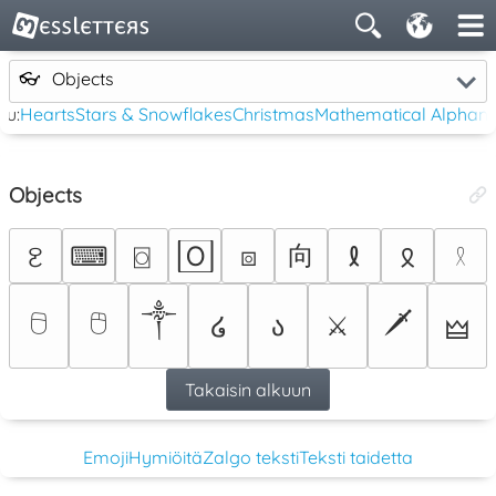
👓
Objects
tu:
Hearts
Stars & Snowflakes
Christmas
Mathematical Alphan
Objects
向
⌨
⌼
🄾
⧇
ꐧ
𐑙
𐠦
𓍲
༒
🖯
🖰
🗡
໒
ა
⚔︎
🜲
Takaisin alkuun
Emoji
Hymiöitä
Zalgo teksti
Teksti taidetta