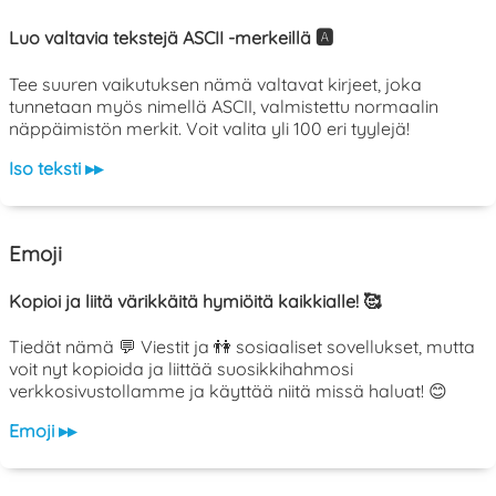
Luo valtavia tekstejä ASCII -merkeillä 🅰️
Tee suuren vaikutuksen nämä valtavat kirjeet, joka
tunnetaan myös nimellä ASCII, valmistettu normaalin
näppäimistön merkit. Voit valita yli 100 eri tyylejä!
Iso teksti ▸▸
Emoji
Kopioi ja liitä värikkäitä hymiöitä kaikkialle! 🥰
Tiedät nämä 💬 Viestit ja 👫 sosiaaliset sovellukset, mutta
voit nyt kopioida ja liittää suosikkihahmosi
verkkosivustollamme ja käyttää niitä missä haluat! 😊
Emoji ▸▸