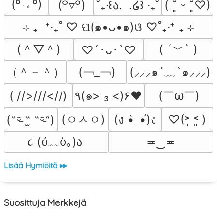
(º﹃º)
(꒪▿꒪)
˚₊‧꒰ა.  .໒꒱ ‧₊˚
( ˘͈ ᵕ ˘͈♡)
⊹ ₊  ⁺‧₊˚ ♡ ପ(๑•ᴗ•๑)ଓ ♡˚₊‧⁺ ₊ ⊹
(＾▽＾)
( ´﹀` )
♡´･ᴗ･`♡
（＾－＾）
(￢_￢)
(⸝⸝⸝๑´﹏`๑⸝⸝⸝)
(￣ω￣﻿)
( //>///<//)
٩(๑> ₃ <)۶♥
(ㅇㅅㅇ)
(ง •̀_•́)ง
♡(˃͈ ˂͈ )
(˵ᵕ̴᷄ ˶̫ ˶ᵕ̴᷅˵)
૮ (ó﹏ò｡)ა 
≖‿≖
Lisää Hymiöitä ▸▸
Suosittuja Merkkejä