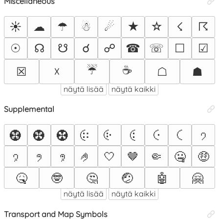
Miscellaneous
☀
☁
☂
☃
☄
★
☆
☇
☈
☉
☊
☋
☌
☍
☎
☏
☐
☑
☔
☕
☒
☓
☖
☗
näytä lisää
näytä kaikki
Supplemental
🤀
🤁
🤂
🤃
🤄
🤅
🤆
🤇
🤈
🤉
🤊
🤋
🤌
🤍
🤎
🤏
🤐
🤑
🤒
🤓
🤔
🤕
🤖
🤗
näytä lisää
näytä kaikki
Transport and Map Symbols