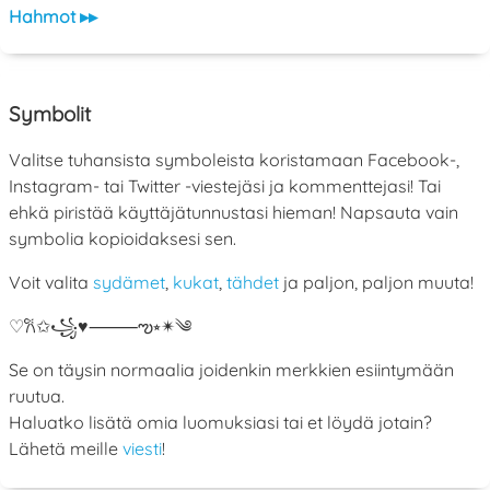
Hahmot ▸▸
Symbolit
Valitse tuhansista symboleista koristamaan Facebook-,
Instagram- tai Twitter -viestejäsi ja kommenttejasi! Tai
ehkä piristää käyttäjätunnustasi hieman! Napsauta vain
symbolia kopioidaksesi sen.
Voit valita
sydämet
,
kukat
,
tähdet
ja paljon, paljon muuta!
♡
𐙚
✩
꧁
♥
⸻
ఌ
⭒
✴︎
༄
Se on täysin normaalia joidenkin merkkien esiintymään
ruutua.
Haluatko lisätä omia luomuksiasi tai et löydä jotain?
Lähetä meille
viesti
!