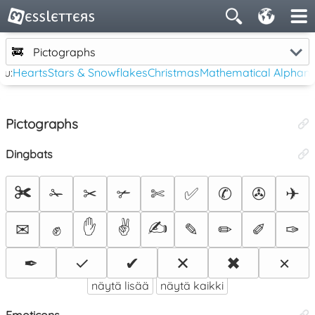
🚒
Pictographs
tu:
Hearts
Stars & Snowflakes
Christmas
Mathematical Alphan
Pictographs
Dingbats
✀
✁
✂
✃
✄
✅
✆
✇
✈
✋
✌
✍
✉
✊
✎
✏
✐
✑
✒
✓
✔
✕
✖
✗
näytä lisää
näytä kaikki
Emoticons