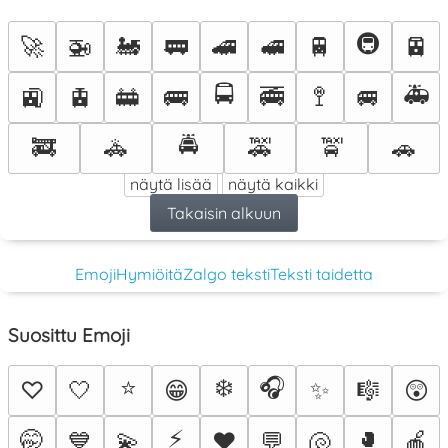
🚇
🚀
🚁
🚂
🚃
🚄
🚅
🚆
🚈
🚍
🚑
🚉
🚊
🚋
🚌
🚎
🚏
🚐
🚔
🚒
🚓
🚕
🚖
🚗
näytä lisää
näytä kaikki
Takaisin alkuun
Emoji
Hymiöitä
Zalgo teksti
Teksti taidetta
Suosittu Emoji
⭐
❄️
🎧
♡
🤍
😁
✨
🎼
😲
⚡
🤭
💙
💫
♥️
💬
🐚
🥊
🍎