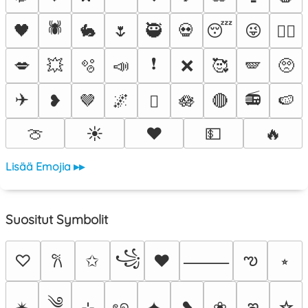
🕷️
🖤
🐇
🌷
🥷
💀
😴
😜
❤️‍🔥
❗
💋
💥
🫧
📣
❌
🥰
🪽
🥺
✈️
📻
❥
🤎
🌌
🪷
🔴
🍉
🫟
🍈
☀️
❤️
💵
🔥
Lisää Emojia ▸▸
Suositut Symbolit
꧁
ఌ
♡
✩
♥
⭒
𐙚
⸻
༄
ఇ
✴︎
⊹
ৎ୭
✦
❥
❀
☆