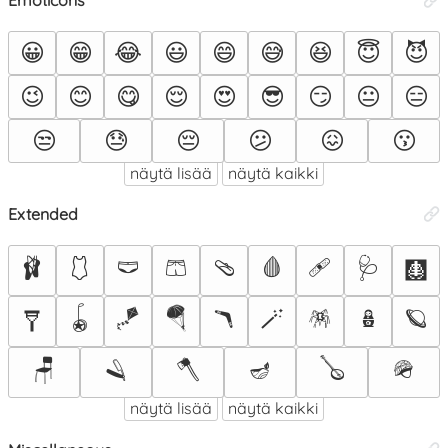
😀
😁
😂
😃
😄
😅
😆
😇
😈
😉
😊
😋
😌
😍
😎
😏
😐
😑
😒
😓
😔
😕
😖
😗
näytä lisää
näytä kaikki
Extended
🩰
🩱
🩲
🩳
🩴
🩸
🩹
🩺
🩻
🪀
🪁
🪂
🪃
🪄
🪅
🪆
🪐
🩼
🪑
🪒
🪓
🪔
🪕
🪖
näytä lisää
näytä kaikki