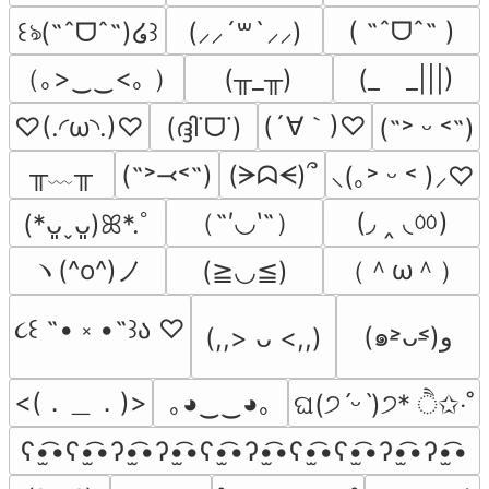
( ˶ˆᗜˆ˵ )
꒰ঌ(˶ˆᗜˆ˵)໒꒱
(⸝⸝´꒳`⸝⸝)
（｡>‿‿<｡ ）
(╥_╥)
(_　_|||)
(´∀｀)♡
♡(.◜ω◝.)♡
(ദ്ദി˙ᗜ˙)
(˶˃ ᵕ ˂˶)
╥﹏╥
(˶˃⤙˂˶)
(ᗒᗣᗕ)՞
⸜(｡˃ ᵕ ˂ )⸝♡
（˶′◡‵˶）
(◞ ‸ ◟ㆀ)
(*ᴗ͈ˬᴗ͈)ꕤ*.ﾟ
ヽ(^o^)ノ
（＾ω＾）
(≧◡≦)
૮꒰ ˶• ༝ •˶꒱ა ♡
(๑˃̵ᴗ˂̵)و
(,,> ᴗ <,,)
<(．＿．)>
｡◕‿‿◕｡
ଘ(੭ˊᵕˋ)੭* ੈ✩‧˚
ʕ•̫͡•ʕ•̫͡•ʔ•̫͡•ʔ•̫͡•ʕ•̫͡•ʔ•̫͡•ʕ•̫͡•ʕ•̫͡•ʔ•̫͡•ʔ•̫͡•