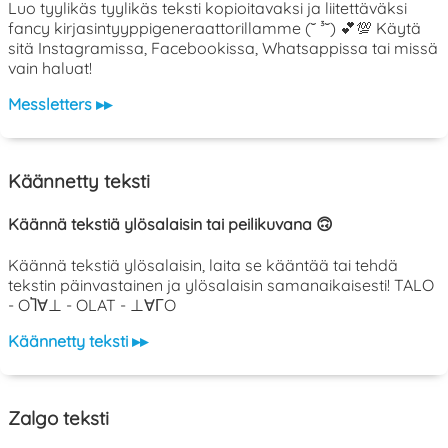
Luo tyylikäs tyylikäs teksti kopioitavaksi ja liitettäväksi
fancy kirjasintyyppigeneraattorillamme (˘ ³˘) 💕💯 Käytä
sitä Instagramissa, Facebookissa, Whatsappissa tai missä
vain haluat!
Messletters ▸▸
Käännetty teksti
Käännä tekstiä ylösalaisin tai peilikuvana 🙃
Käännä tekstiä ylösalaisin, laita se kääntää tai tehdä
tekstin päinvastainen ja ylösalaisin samanaikaisesti! TALO
- OႨ∀⊥ - OLAT - ⊥∀ΓO
Käännetty teksti ▸▸
Zalgo teksti