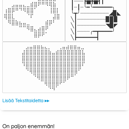
┃┈┈┈┣▅╋▅┫┃

⠀⠀⣠⣤⣤⣄⣀⣾⣿⠟⠛⠻⢿⣷⠀

┃┈┃┈╰━╰━━━━━━╮

⢰⣿⡿⠛⠙⠻⣿⣿⠁⠀⠀⠀⢸⣿⡇

╰┳╯┈┈┈┈┈┈┈┈┈◢▉◣

⢿⣿⣇⠀⠀⠀⠈⠏⠀⠀⠀⠀⠀⣼⣿⠀

╲┃┈┈┈┈┈┈┈┈┈▉▉▉

⠀⠻⣿⣷⣦⣤⣀⠀⠀⠀⠀⣾⡿⠃⠀

╲┃┈┈┈┈┈┈┈┈┈◥▉◤

⠀⠀⠀⠀⠉⠉⠻⣿⣄⣴⣿⠟⠀⠀⠀

╲┃┈┈┈┈╭━┳━━━━╯

⠀⠀⠀⠀⠀⠀⠀⠀⣿⡿⠟⠁⠀⠀⠀⠀
╲┣━━━━━━┫﻿
⠀⣠⣤⣶⣶⣦⣄⡀  ⠀⢀⣤⣴⣶⣶⣤⣀⠀

⣼⣿⣿⣿⣿⣿⣿⣷⣤⣾⣿⣿⣿⣿⣿⣿⣧

⣿⣿⣿⣿⣿⣿⣿⣿⣿⣿⣿⣿⣿⣿⣿⣿⣿

⠹⣿⣿⣿⣿⣿⣿⣿⣿⣿⣿⣿⣿⣿⣿⣿⠏

⠀⠙⢿⣿⣿⣿⣿⣿⣿⣿⣿⣿⣿⣿⣿⠋⠀

⠀⠀⠀⠙⢿⣿⣿⣿⣿⣿⣿⣿⡿⠛⠁⠀⠀

⠀⠀⠀⠀⠀⠉⢿⣿⣿⣿⠟⠋⠀⠀⠀⠀⠀

⠀⠀⠀⠀⠀⠀⠀⠙⠻⠁⠀⠀⠀⠀⠀⠀⠀⠀⠀⠀⠀⠀⠀
Lisää Tekstitaidetta ▸▸
On paljon enemmän!