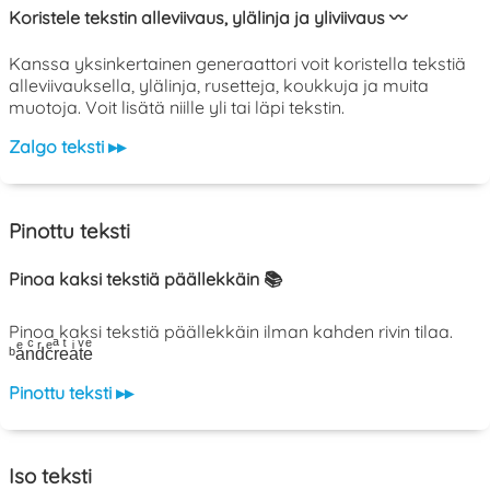
Koristele tekstin alleviivaus, ylälinja ja yliviivaus 〰️
Kanssa yksinkertainen generaattori voit koristella tekstiä
alleviivauksella, ylälinja, rusetteja, koukkuja ja muita
muotoja. Voit lisätä niille yli tai läpi tekstin.
Zalgo teksti ▸▸
Pinottu teksti
Pinoa kaksi tekstiä päällekkäin 📚
Pinoa kaksi tekstiä päällekkäin ilman kahden rivin tilaa.
ᵇaͤnͨdͬcͤrͣeͭaͥtͮeͤ
Pinottu teksti ▸▸
Iso teksti