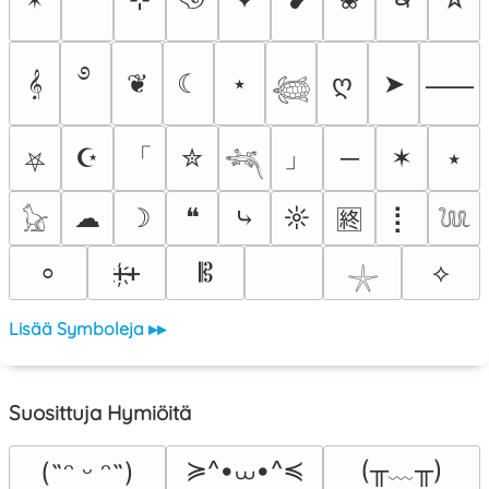
࿔
𝄞
❦
☾
⋆
ღ
➤
⸺
𓆉
「
」
☪
✮
─
✶
⭑
⛧
𓆈
☁
☽
❝
⤷
☼
⡇
🈡
𓃠
𓆙
ᚐ҉ᚐ
𝄡
⟡
⸰
𓇼
Lisää Symboleja ▸▸
Suosittuja Hymiöitä
≽^•⩊•^≼
(╥﹏╥)
(˶ᵔ ᵕ ᵔ˶)