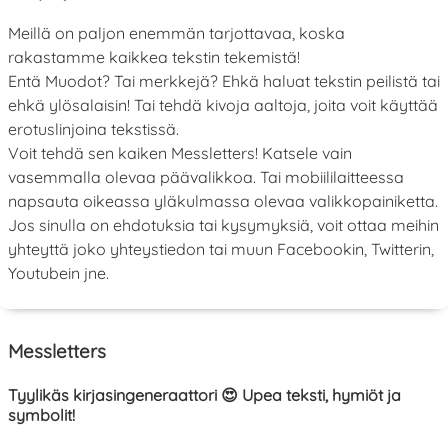
Meillä on paljon enemmän tarjottavaa, koska
rakastamme kaikkea tekstin tekemistä!
Entä Muodot? Tai merkkejä? Ehkä haluat tekstin peilistä tai
ehkä ylösalaisin! Tai tehdä kivoja aaltoja, joita voit käyttää
erotuslinjoina tekstissä.
Voit tehdä sen kaiken Messletters! Katsele vain
vasemmalla olevaa päävalikkoa. Tai mobiililaitteessa
napsauta oikeassa yläkulmassa olevaa valikkopainiketta.
Jos sinulla on ehdotuksia tai kysymyksiä, voit ottaa meihin
yhteyttä joko yhteystiedon tai muun Facebookin, Twitterin,
Youtubein jne.
Messletters
Tyylikäs kirjasingeneraattori 😍 Upea teksti, hymiöt ja
symbolit!