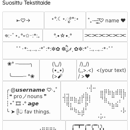
Suosittu Tekstitaide
⋆°.☾⋆.ೃ࿔*:⋆
⤜♡→
˚₊·—̳͟͞͞♡ name ♥️
⫘⫘⫘⫘⫘⫘
°.•☆•.°
𖦹:･ﾟ⋆｡°⭒✩･:*:｡
ﾟﾟ･*:.｡..｡.:*ﾟ:*:✼✿ ❁ཻུ۪۪⸙͎ ✿✼:*ﾟ:.｡..｡.:*･ﾟﾟ
❀° ┄───╮

(\_/)

 /)_/)

(•_•)

(,,>.<)  <(your text)

 ╰───┄ °❀
(>🧨
/ >❤️
⠀⠀⠀⠀⠀⠀⢀⣰⣀⠀⠀⠀⠀⠀⠀⠀⠀

╭ @𝙪𝙨𝙚𝙧𝙣𝙖𝙢𝙚 ♡‧₊˚

⢀⣀⠀⠀⠀⢀⣄⠘⠀⠀⣶⡿⣷⣦⣾⣿⣧

┆❝ proノnouns ❞

⢺⣾⣶⣦⣰⡟⣿⡇⠀⠀⠻⣧⠀⠛⠀⡘⠏

┆⋆˚ 🎞️ ˖° 𝙖𝙜𝙚

⠈⢿⡆⠉⠛⠁⡷⠁⠀⠀⠀⠉⠳⣦⣮⠁⠀

⠀⠀⠛⢷⣄⣼⠃⠀⠀⠀⠀⠀⠀⠉⠀⠠⡧

╰ ➤ ᥫට fav things.
⠀⠀⠀⠀⠉⠋⠀⠀⠀⠠⡥⠄⠀⠀⠀⠀⠀
╭━┳━╭━╭━╮╮

⠀⠀⠀⠀⠀⠀⠀⠀⠀⣠⣶⣶⣶⣦⠀⠀
