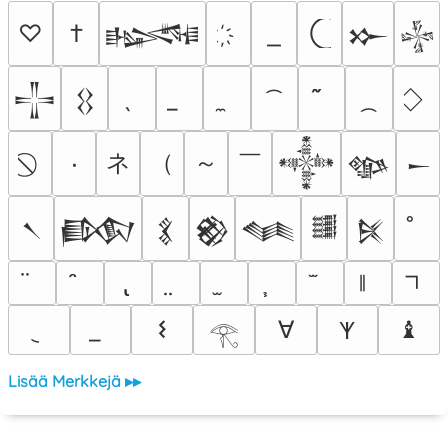
♡
†
𒈙
𒁍
𒈔
𒋲
𒌐
ネ
（
～
￣
٠
𒀱
𒀲
𒀸
𒀹
𒁃
𒃽
𒆙
𒈝
𒌃
𒍮
𐌔
∀
♝
𐊵
𓂀
Lisää Merkkejä ▸▸