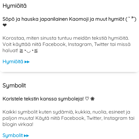
Hymiöitä
Söpö ja hauska japanilainen Kaomoji ja muut hymiöt ( ˘ ³˘)
❤
Korostaa, miten sinusta tuntuu meidän tekstiä hymiöitä.
Voit käyttää niitä Facebook, Instagram, Twitter tai missä
haluat! ≧◔◡◔≦
Hymiöitä ▸▸
Symbolit
Koristele tekstin kanssa symboleja! ♡ ❀
Kaikki symbolit kuten sydämiä, kukkia, nuolia, esineet ja
paljon muuta! Käytä niitä Facebook, Twitter, Instagram tai
blogin virkaa!
Symbolit ▸▸