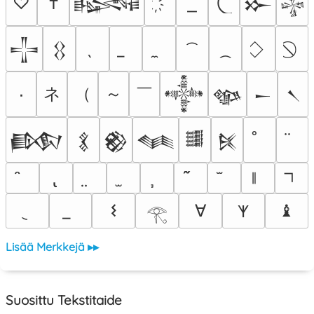
♡
†
𒈙
𒁍
𒈔
𒋲
𒌐
ネ
（
～
￣
٠
𒀱
𒀲
𒀸
𒀹
𒁃
𒃽
𒆙
𒈝
𒌃
𒍮
𐌔
∀
♝
𐊵
𓂀
Lisää Merkkejä ▸▸
Suosittu Tekstitaide