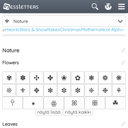
🌹
Nature
tu:
Hearts
Stars & Snowflakes
Christmas
Mathematical Alphan
Nature
Flowers
✾
✽
✣
✤
❀
✿
❃
❁
❋
❊
⚜
✥
✻
✼
❇
❈
❉
⚘
⁕
ꕤ
ꕥ
☘
ꌨ
ꙮ
näytä lisää
näytä kaikki
Leaves