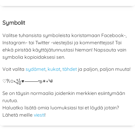
Symbolit
Valitse tuhansista symboleista koristamaan Facebook-,
Instagram- tai Twitter -viestejäsi ja kommenttejasi! Tai
ehkä piristää käyttäjätunnustasi hieman! Napsauta vain
symbolia kopioidaksesi sen.
Voit valita
sydämet
,
kukat
,
tähdet
ja paljon, paljon muuta!
♡
𐙚
✩
꧁
♥
⸻
ఌ
✴︎
⭒
༄
Se on täysin normaalia joidenkin merkkien esiintymään
ruutua.
Haluatko lisätä omia luomuksiasi tai et löydä jotain?
Lähetä meille
viesti
!