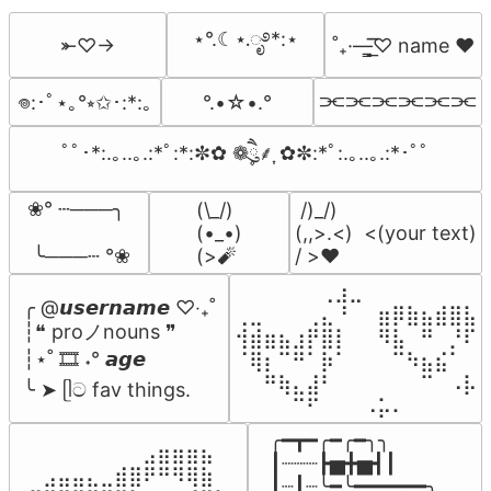
⋆°.☾⋆.ೃ࿔*:⋆
⤜♡→
˚₊·—̳͟͞͞♡ name ♥️
⫘⫘⫘⫘⫘⫘
°.•☆•.°
𖦹:･ﾟ⋆｡°⭒✩･:*:｡
ﾟﾟ･*:.｡..｡.:*ﾟ:*:✼✿ ❁ཻུ۪۪⸙͎ ✿✼:*ﾟ:.｡..｡.:*･ﾟﾟ
❀° ┄───╮

(\_/)

 /)_/)

(•_•)

(,,>.<)  <(your text)

 ╰───┄ °❀
(>🧨
/ >❤️
⠀⠀⠀⠀⠀⠀⢀⣰⣀⠀⠀⠀⠀⠀⠀⠀⠀

╭ @𝙪𝙨𝙚𝙧𝙣𝙖𝙢𝙚 ♡‧₊˚

⢀⣀⠀⠀⠀⢀⣄⠘⠀⠀⣶⡿⣷⣦⣾⣿⣧

┆❝ proノnouns ❞

⢺⣾⣶⣦⣰⡟⣿⡇⠀⠀⠻⣧⠀⠛⠀⡘⠏

┆⋆˚ 🎞️ ˖° 𝙖𝙜𝙚

⠈⢿⡆⠉⠛⠁⡷⠁⠀⠀⠀⠉⠳⣦⣮⠁⠀

⠀⠀⠛⢷⣄⣼⠃⠀⠀⠀⠀⠀⠀⠉⠀⠠⡧

╰ ➤ ᥫට fav things.
⠀⠀⠀⠀⠉⠋⠀⠀⠀⠠⡥⠄⠀⠀⠀⠀⠀
╭━┳━╭━╭━╮╮

⠀⠀⠀⠀⠀⠀⠀⠀⠀⣠⣶⣶⣶⣦⠀⠀

┃┈┈┈┣▅╋▅┫┃

⠀⠀⣠⣤⣤⣄⣀⣾⣿⠟⠛⠻⢿⣷⠀

┃┈┃┈╰━╰━━━━━━╮
