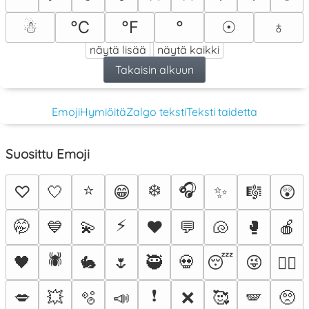
☃
℃
℉
°
☉
♁
näytä lisää
näytä kaikki
Takaisin alkuun
Emoji
Hymiöitä
Zalgo teksti
Teksti taidetta
Suosittu Emoji
⭐
❄️
🎧
♡
🤍
😁
✨
🎼
😲
⚡
🤭
💙
💫
♥️
💬
🐚
🥊
🍎
🕷️
🖤
🐇
🌷
🥷
💀
😴
😜
❤️‍🔥
❗
💋
💥
🫧
📣
❌
🥰
🪽
🥺