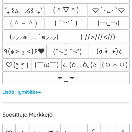
(＾▽＾)
˚₊‧꒰ა.  .໒꒱ ‧₊˚
♡´･ᴗ･`♡
（＾－＾）
( ´﹀` )
(￢_￢)
(⸝⸝⸝๑´﹏`๑⸝⸝⸝)
( //>///<//)
٩(๑> ₃ <)۶♥
(ง •̀_•́)ง
(˵ᵕ̴᷄ ˶̫ ˶ᵕ̴᷅˵)
(￣ω￣﻿)
૮ (ó﹏ò｡)ა 
(ㅇㅅㅇ)
♡(˃͈ ˂͈ )
≖‿≖
Lisää Hymiöitä ▸▸
Suosittuja Merkkejä