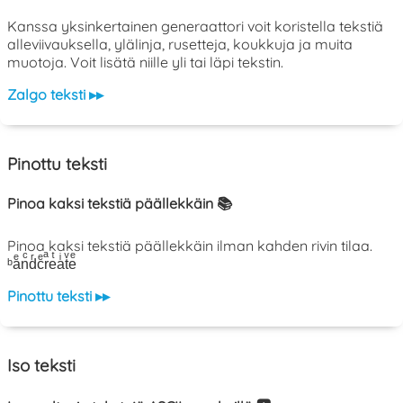
Kanssa yksinkertainen generaattori voit koristella tekstiä
alleviivauksella, ylälinja, rusetteja, koukkuja ja muita
muotoja. Voit lisätä niille yli tai läpi tekstin.
Zalgo teksti ▸▸
Pinottu teksti
Pinoa kaksi tekstiä päällekkäin 📚
Pinoa kaksi tekstiä päällekkäin ilman kahden rivin tilaa.
ᵇaͤnͨdͬcͤrͣeͭaͥtͮeͤ
Pinottu teksti ▸▸
Iso teksti