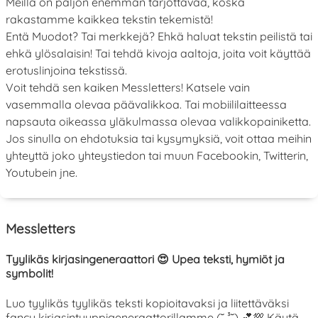
Meillä on paljon enemmän tarjottavaa, koska
rakastamme kaikkea tekstin tekemistä!
Entä Muodot? Tai merkkejä? Ehkä haluat tekstin peilistä tai
ehkä ylösalaisin! Tai tehdä kivoja aaltoja, joita voit käyttää
erotuslinjoina tekstissä.
Voit tehdä sen kaiken Messletters! Katsele vain
vasemmalla olevaa päävalikkoa. Tai mobiililaitteessa
napsauta oikeassa yläkulmassa olevaa valikkopainiketta.
Jos sinulla on ehdotuksia tai kysymyksiä, voit ottaa meihin
yhteyttä joko yhteystiedon tai muun Facebookin, Twitterin,
Youtubein jne.
Messletters
Tyylikäs kirjasingeneraattori 😍 Upea teksti, hymiöt ja
symbolit!
Luo tyylikäs tyylikäs teksti kopioitavaksi ja liitettäväksi
fancy kirjasintyyppigeneraattorillamme (˘ ³˘) 💕💯 Käytä