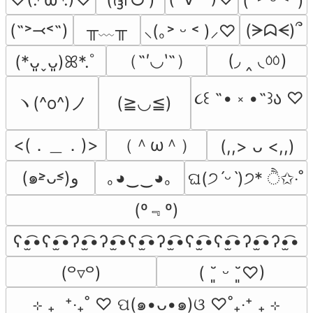
(˶˃ ᵕ ˂˶)
╥﹏╥
(˶˃⤙˂˶)
(ᗒᗣᗕ)՞
⸜(｡˃ ᵕ ˂ )⸝♡
（˶′◡‵˶）
(◞ ‸ ◟ㆀ)
(*ᴗ͈ˬᴗ͈)ꕤ*.ﾟ
૮꒰ ˶• ༝ •˶꒱ა ♡
ヽ(^o^)ノ
(≧◡≦)
<(．＿．)>
（＾ω＾）
(,,> ᴗ <,,)
(๑˃̵ᴗ˂̵)و
｡◕‿‿◕｡
ଘ(੭ˊᵕˋ)੭* ੈ✩‧˚
(º﹃º)
ʕ•̫͡•ʕ•̫͡•ʔ•̫͡•ʔ•̫͡•ʕ•̫͡•ʔ•̫͡•ʕ•̫͡•ʕ•̫͡•ʔ•̫͡•ʔ•̫͡•
(꒪▿꒪)
( ˘͈ ᵕ ˘͈♡)
⊹ ₊  ⁺‧₊˚ ♡ ପ(๑•ᴗ•๑)ଓ ♡˚₊‧⁺ ₊ ⊹