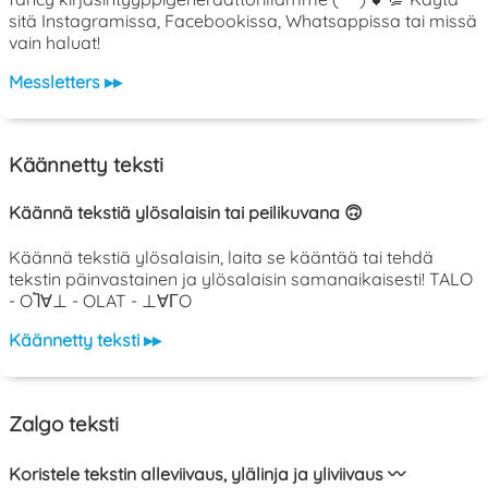
sitä Instagramissa, Facebookissa, Whatsappissa tai missä
vain haluat!
Messletters ▸▸
Käännetty teksti
Käännä tekstiä ylösalaisin tai peilikuvana 🙃
Käännä tekstiä ylösalaisin, laita se kääntää tai tehdä
tekstin päinvastainen ja ylösalaisin samanaikaisesti! TALO
- OႨ∀⊥ - OLAT - ⊥∀ΓO
Käännetty teksti ▸▸
Zalgo teksti
Koristele tekstin alleviivaus, ylälinja ja yliviivaus 〰️