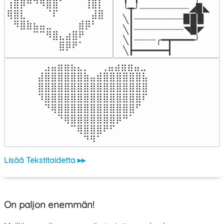
⢰⣿⡿⠛⠙⠻⣿⣿⠁⠀⠀⠀⢸⣿⡇

╰┳╯┈┈┈┈┈┈┈┈┈◢▉◣

⢿⣿⣇⠀⠀⠀⠈⠏⠀⠀⠀⠀⠀⣼⣿⠀

╲┃┈┈┈┈┈┈┈┈┈▉▉▉

⠀⠻⣿⣷⣦⣤⣀⠀⠀⠀⠀⣾⡿⠃⠀

╲┃┈┈┈┈┈┈┈┈┈◥▉◤

⠀⠀⠀⠀⠉⠉⠻⣿⣄⣴⣿⠟⠀⠀⠀

╲┃┈┈┈┈╭━┳━━━━╯

⠀⠀⠀⠀⠀⠀⠀⠀⣿⡿⠟⠁⠀⠀⠀⠀
╲┣━━━━━━┫﻿
⠀⣠⣤⣶⣶⣦⣄⡀  ⠀⢀⣤⣴⣶⣶⣤⣀⠀

⣼⣿⣿⣿⣿⣿⣿⣷⣤⣾⣿⣿⣿⣿⣿⣿⣧

⣿⣿⣿⣿⣿⣿⣿⣿⣿⣿⣿⣿⣿⣿⣿⣿⣿

⠹⣿⣿⣿⣿⣿⣿⣿⣿⣿⣿⣿⣿⣿⣿⣿⠏

⠀⠙⢿⣿⣿⣿⣿⣿⣿⣿⣿⣿⣿⣿⣿⠋⠀

⠀⠀⠀⠙⢿⣿⣿⣿⣿⣿⣿⣿⡿⠛⠁⠀⠀

⠀⠀⠀⠀⠀⠉⢿⣿⣿⣿⠟⠋⠀⠀⠀⠀⠀

⠀⠀⠀⠀⠀⠀⠀⠙⠻⠁⠀⠀⠀⠀⠀⠀⠀⠀⠀⠀⠀⠀⠀
Lisää Tekstitaidetta ▸▸
On paljon enemmän!