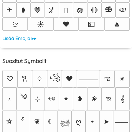
✈️
📻
❥
🤎
🌌
🪷
🔴
🍉
🫟
🍈
☀️
❤️
💵
🔥
Lisää Emojia ▸▸
Suositut Symbolit
꧁
ఌ
♡
✩
♥
✴︎
𐙚
⸻
༄
ఇ
⭒
⊹
ৎ୭
✦
❥
❀
𝄞
࿔
☆
❦
☾
ღ
⋆
➤
⸺
𓆉