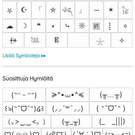
「
」
☪
✮
─
✶
⛧
𓆈
𓃠
☁
☽
❝
⭑
⤷
☼
⡇
⸰
🈡
ᚐ҉ᚐ
𝄡
⟡
𓆙
𓇼
Lisää Symboleja ▸▸
Suosittuja Hymiöitä
≽^•⩊•^≼
(╥﹏╥)
(˶ᵔ ᵕ ᵔ˶)
( ˶ˆᗜˆ˵ )
꒰ঌ(˶ˆᗜˆ˵)໒꒱
(⸝⸝´꒳`⸝⸝)
（｡>‿‿<｡ ）
(╥_╥)
(_　_|||)
(´∀｀)♡
♡(.◜ω◝.)♡
(ദ്ദി˙ᗜ˙)