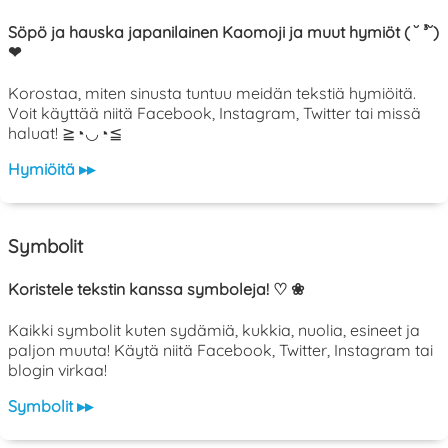
Söpö ja hauska japanilainen Kaomoji ja muut hymiöt ( ˘ ³˘)
❤
Korostaa, miten sinusta tuntuu meidän tekstiä hymiöitä.
Voit käyttää niitä Facebook, Instagram, Twitter tai missä
haluat! ≧◔◡◔≦
Hymiöitä ▸▸
Symbolit
Koristele tekstin kanssa symboleja! ♡ ❀
Kaikki symbolit kuten sydämiä, kukkia, nuolia, esineet ja
paljon muuta! Käytä niitä Facebook, Twitter, Instagram tai
blogin virkaa!
Symbolit ▸▸