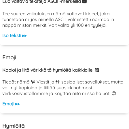
Luo valtavia tekstejä ASCII -merkeillä 🅰️
Tee suuren vaikutuksen nämä valtavat kirjeet, joka
tunnetaan myös nimellä ASCII, valmistettu normaalin
näppäimistön merkit. Voit valita yli 100 eri tyylejä!
Iso teksti ▸▸
Emoji
Kopioi ja liitä värikkäitä hymiöitä kaikkialle! 🥰
Tiedät nämä 💬 Viestit ja 👫 sosiaaliset sovellukset, mutta
voit nyt kopioida ja liittää suosikkihahmosi
verkkosivustollamme ja käyttää niitä missä haluat! 😊
Emoji ▸▸
Hymiöitä