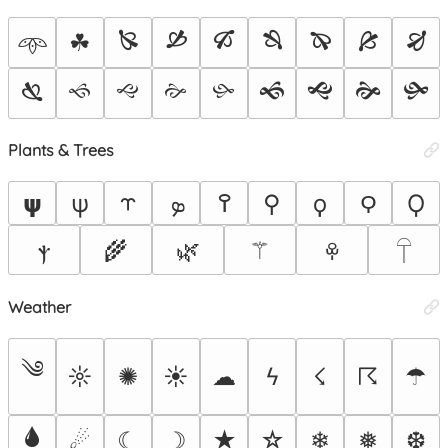
🙐
🙑
🙒
🙓
🙔
🙕
🙖
☘
𖥸
🙗
🙘
🙙
🙚
🙛
🙜
🙝
🙞
🙟
Plants & Trees
𝞇
ψ
⥾
ܤ
߉
⚲
ϙ
Ϙ
𐊭
ⲯ
🌾
🌿
⚚
ꁚ
𓋼
Weather
༄
☼
✺
☀
☁
ϟ
☇
☈
☂
🌢
☄
☾
☽
★
☆
❄
❅
❆