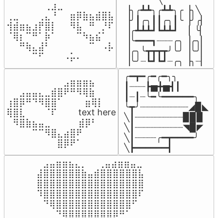
⠀⠀⠀⠀⠀⠀⢀⣰⣀⠀⠀⠀⠀⠀⠀⠀⠀

▕╮╭┻┻╮╭┻┻╮╭▕╮╲

⢀⣀⠀⠀⠀⢀⣄⠘⠀⠀⣶⡿⣷⣦⣾⣿⣧

▕╯┃╭╮┃┃╭╮┃╰▕╯╭▏

⢺⣾⣶⣦⣰⡟⣿⡇⠀⠀⠻⣧⠀⠛⠀⡘⠏

▕╭┻┻┻┛┗┻┻┛  ▕  ╰▏

⠈⢿⡆⠉⠛⠁⡷⠁⠀⠀⠀⠉⠳⣦⣮⠁⠀

▕╰━━━┓┈┈┈╭╮▕╭╮▏

⠀⠀⠛⢷⣄⣼⠃⠀⠀⠀⠀⠀⠀⠉⠀⠠⡧

▕╭╮╰┳┳┳┳╯╰╯▕╰╯▏

⠀⠀⠀⠀⠉⠋⠀⠀⠀⠠⡥⠄⠀⠀⠀⠀⠀
▕╰╯┈┗┛┗┛┈╭╮▕╮┈▏
╭━┳━╭━╭━╮╮

⠀⠀⠀⠀⠀⠀⠀⠀⠀⣠⣶⣶⣶⣦⠀⠀

┃┈┈┈┣▅╋▅┫┃

⠀⠀⣠⣤⣤⣄⣀⣾⣿⠟⠛⠻⢿⣷⠀

┃┈┃┈╰━╰━━━━━━╮

⢰⣿⡿⠛⠙⠻⣿⣿⠁⠀⠀ ⠀⣶⢿⡇

╰┳╯┈┈┈┈┈┈┈┈┈◢▉◣

⢿⣿⣇⠀⠀⠀⠈⠏⠀⠀⠀ text here

╲┃┈┈┈┈┈┈┈┈┈▉▉▉

⠀⠻⣿⣷⣦⣤⣀⠀⠀⠀ ⠀⣾⡿⠃⠀

╲┃┈┈┈┈┈┈┈┈┈◥▉◤

⠀⠀⠀⠀⠉⠉⠻⣿⣄⣴⣿⠟⠀⠀⠀

╲┃┈┈┈┈╭━┳━━━━╯

⠀⠀⠀⠀⠀⠀⠀⠀⣿⡿⠟⠁⠀⠀⠀
╲┣━━━━━━┫﻿
⠀⣠⣤⣶⣶⣦⣄⡀  ⠀⢀⣤⣴⣶⣶⣤⣀⠀

⣼⣿⣿⣿⣿⣿⣿⣷⣤⣾⣿⣿⣿⣿⣿⣿⣧

⣿⣿⣿⣿⣿⣿⣿⣿⣿⣿⣿⣿⣿⣿⣿⣿⣿

⠹⣿⣿⣿⣿⣿⣿⣿⣿⣿⣿⣿⣿⣿⣿⣿⠏

⠀⠙⢿⣿⣿⣿⣿⣿⣿⣿⣿⣿⣿⣿⣿⠋⠀

⠀⠀⠀⠙⢿⣿⣿⣿⣿⣿⣿⣿⡿⠛⠁⠀⠀
