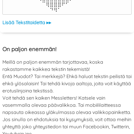
⠀⠀⠀⠀⠀⠉⢿⣿⣿⣿⠟⠋⠀⠀⠀⠀⠀

⠀⠀⠀⠀⠀⠀⠀⠙⠻⠁⠀⠀⠀⠀⠀⠀⠀⠀⠀⠀⠀⠀⠀
Lisää Tekstitaidetta ▸▸
On paljon enemmän!
Meillä on paljon enemmän tarjottavaa, koska
rakastamme kaikkea tekstin tekemistä!
Entä Muodot? Tai merkkejä? Ehkä haluat tekstin peilistä tai
ehkä ylösalaisin! Tai tehdä kivoja aaltoja, joita voit käyttää
erotuslinjoina tekstissä.
Voit tehdä sen kaiken Messletters! Katsele vain
vasemmalla olevaa päävalikkoa. Tai mobiililaitteessa
napsauta oikeassa yläkulmassa olevaa valikkopainiketta.
Jos sinulla on ehdotuksia tai kysymyksiä, voit ottaa meihin
yhteyttä joko yhteystiedon tai muun Facebookin, Twitterin,
Youtubein jne.