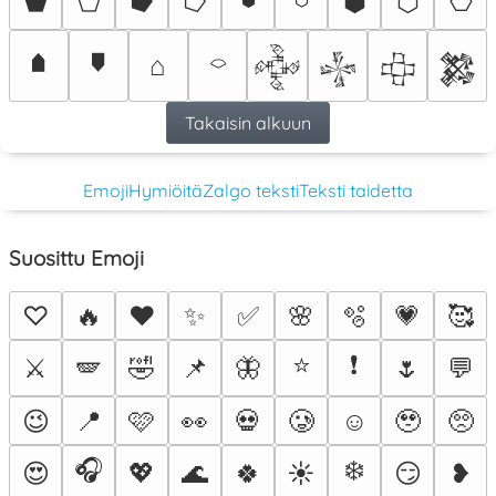
⬟
⬠
⭓
⭔
⬢
⬡
⎔
🠵
🠷
⌂
⌔
𒅒
𒈔
𒇫
𒄆
Takaisin alkuun
Emoji
Hymiöitä
Zalgo teksti
Teksti taidetta
Suosittu Emoji
♡
🔥
❤️
✨
✅
🌸
🫧
💗
🥰
⭐
❗
⚔️
🪽
🤣
📌
🦋
🌷
💬
😉
📍
🩷
👀
💀
🥲
☺️
🥹
🥺
🎧
❄️
😍
💖
🌊
🍀
☀️
😏
❥