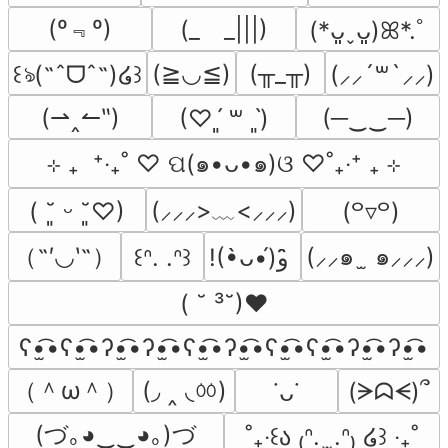
(º﹃º)
(_　_|||)
(*ᴗ͈ˬᴗ͈)ꕤ*.ﾟ
(≧◡≦)
(╥_╥)
꒰ঌ(˶ˆᗜˆ˵)໒꒱
(⸝⸝´꒳`⸝⸝)
(⇀‸↼‶)
(─‿‿─)
(♡ˊ͈ ꒳ ˋ͈)
⊹ ₊  ⁺‧₊˚ ♡ ପ(๑•ᴗ•๑)ଓ ♡˚₊‧⁺ ₊ ⊹
(⸝⸝⸝>﹏<⸝⸝⸝)
( ˘͈ ᵕ ˘͈♡)
(꒪▿꒪)
（˶′◡‵˶）
(⸝⸝๑  ̫ ๑⸝⸝⸝)
꒰ᐢ. .ᐢ꒱
!(•̀ᴗ•́)و ̑̑
( ˘ ³˘)♥
ʕ•̫͡•ʕ•̫͡•ʔ•̫͡•ʔ•̫͡•ʕ•̫͡•ʔ•̫͡•ʕ•̫͡•ʕ•̫͡•ʔ•̫͡•ʔ•̫͡•
（＾ω＾）
(◞ ‸ ◟ㆀ)
(ᗒᗣᗕ)՞
˙ᴗ˙
(づ｡◕‿‿◕｡)づ
˚₊‧꒰ა ₍ᐢ.  ̫.ᐢ₎ ໒꒱ ‧₊˚