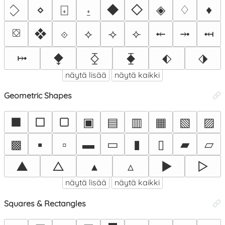
⋄
⌺
⍚
◆
◇
◈
♢
♦
⛋
❖
⟐
⟡
⟢
⟣
⤝
⤞
⤟
⧪
⧰
⧱
⤠
⬖
⬗
näytä lisää
näytä kaikki
Geometric Shapes
■
□
▢
▣
▤
▥
▦
▧
▨
▩
▪
▫
▬
▭
▮
▯
▰
▱
▲
△
▴
▵
▶
▷
näytä lisää
näytä kaikki
Squares & Rectangles