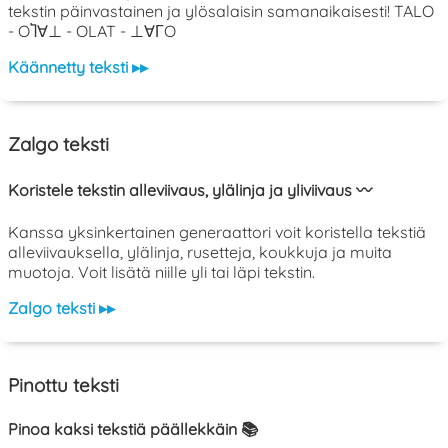
tekstin päinvastainen ja ylösalaisin samanaikaisesti! TALO
- OႨ∀⊥ - OLAT - ⊥∀ΓO
Käännetty teksti ▸▸
Zalgo teksti
Koristele tekstin alleviivaus, ylälinja ja yliviivaus 〰️
Kanssa yksinkertainen generaattori voit koristella tekstiä
alleviivauksella, ylälinja, rusetteja, koukkuja ja muita
muotoja. Voit lisätä niille yli tai läpi tekstin.
Zalgo teksti ▸▸
Pinottu teksti
Pinoa kaksi tekstiä päällekkäin 📚