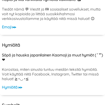
Tiedät nämä 💬 Viestit ja 👫 sosiaaliset sovellukset, mutta
voit nyt kopioida ja liittää suosikkihahmosi
verkkosivustollamme ja käyttää niitä missä haluat! 😊
Emoji ▸▸
Hymiöitä
Söpö ja hauska japanilainen Kaomoji ja muut hymiöt ( ˘ ³˘)
❤
Korostaa, miten sinusta tuntuu meidän tekstiä hymiöitä.
Voit käyttää niitä Facebook, Instagram, Twitter tai missä
haluat! ≧◔◡◔≦
Hymiöitä ▸▸