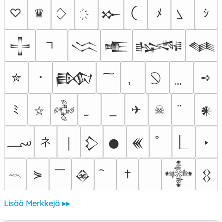
♡
♛
ﾒ
ｼ
𒁍
𒋲
𒈱
𒍫
𒈙
𒈝
✮
･
➺
𒁃
ﾐ
✈
☠
𒅒
𒀭
⛥
؄
ネ
‣
￨
𒁷
𒊹
𒌍
￣
⋟
†
𒊲
𒀱
𒌐
𓎖
Lisää Merkkejä ▸▸