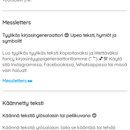
Messletters
Tyylikäs kirjasingeneraattori 😍 Upea teksti, hymiöt ja
symbolit!
Luo tyylikäs tyylikäs teksti kopioitavaksi ja liitettäväksi
fancy kirjasintyyppigeneraattorillamme (˘ ³˘) 💕💯 Käytä
sitä Instagramissa, Facebookissa, Whatsappissa tai missä
vain haluat!
Messletters ▸▸
Käännetty teksti
Käännä tekstiä ylösalaisin tai peilikuvana 🙃
Käännä tekstiä ylösalaisin, laita se kääntää tai tehdä