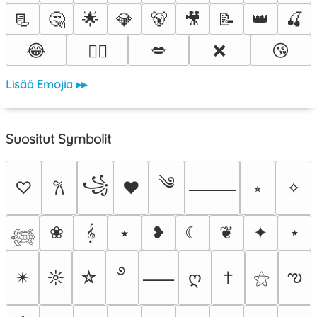
📃
🤔
🌟
💎
🐻
🎥
📝
👑
🍒
😂
💋
❌
😘
❤️‍🔥
Lisää Emojia ▸▸
Suositut Symbolit
༄
꧁
♡
♥
⭒
✧
𐙚
⸻
❀
𝄞
⭑
❥
☾
❦
✦
⋆
𓆉
࿔
ఌ
✴︎
☼
☆
ღ
†
⚝
⸺