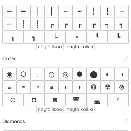
─
━
│
┃
┄
┅
┆
┇
┈
┉
┊
┋
┌
┍
┎
┏
┐
┑
┒
┓
└
┕
┖
┗
näytä lisää
näytä kaikki
Circles
◉
○
◍
◎
●
⬤
◐
◑
◌
◒
◓
◔
◕
◖
◗
❂
☢
⊗
⊙
◘
◙
◚
◛
◜
näytä lisää
näytä kaikki
Diamonds