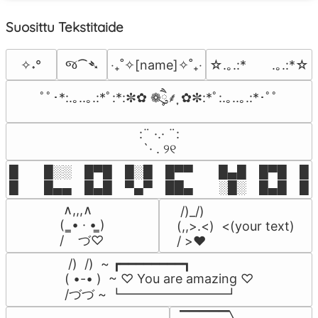
Suosittu Tekstitaide
જ⁀➴
✧˖°
‎‧₊˚✧[name]✧˚₊‧
☆.｡.:*　　.｡.:*☆
ﾟﾟ･*:.｡..｡.:*ﾟ:*:✼✿ ❁ཻུ۪۪⸙͎ ✿✼:*ﾟ:.｡..｡.:*･ﾟﾟ
⠀:¨ ·.· ¨:⠀

⠀ `· . ୨୧⠀
█  █░░ █▀█ █░█ █▀▀  █▄█ █▀█ █░█
█  █▄▄ █▄█ ▀▄▀ ██▄  ░█░ █▄█ █▄
 ∧,,,∧

 /)_/)

(  ̳• · • ̳)

(,,>.<)  <(your text)

/    づ♡
/ >❤️
 /)  /)  ~ ┏━━━━━━━━┓

( •-• )  ~ ♡ You are amazing ♡

/づづ ~ ┗━━━━━━━━┛
▔▔▔▔▔╲
