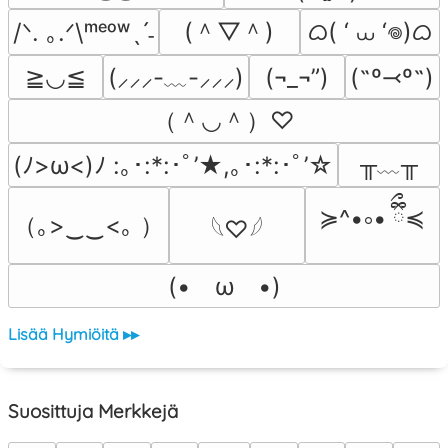
(＾▽＾)
ᜊ( ‘ ⩊ ‘𖦹)ᜊ
/ᐠ. ｡.ᐟ\ᵐᵉᵒʷˎˊ˗
≧◡≦
(¬_¬”)
(˶º⤙º˶)
(⸝⸝⸝-﹏-⸝⸝⸝)
（＾◡＾）♡
╥﹏╥
(ﾉ>ω<)ﾉ :｡･:*:･ﾟ’★,｡･:*:･ﾟ’☆
≽^•༚• ྀིྀ≼
（｡>‿‿<｡ ）
𓆩♡𓆪
(•　ω　•)
Lisää Hymiöitä ▸▸
Suosittuja Merkkejä