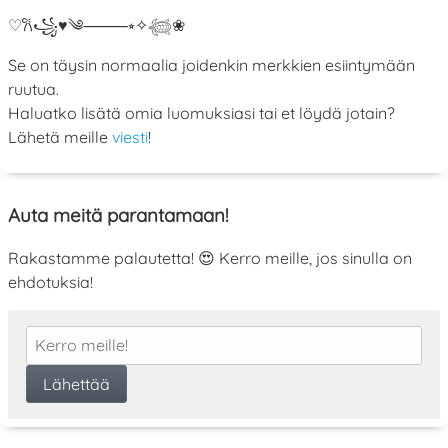
♡
𐙚
꧁
♥
༄
⸻
⭒
✧
𓆉
❀
Se on täysin normaalia joidenkin merkkien esiintymään
ruutua.
Haluatko lisätä omia luomuksiasi tai et löydä jotain?
Lähetä meille
viesti
!
Auta meitä parantamaan!
Rakastamme palautetta! 😍 Kerro meille, jos sinulla on
ehdotuksia!