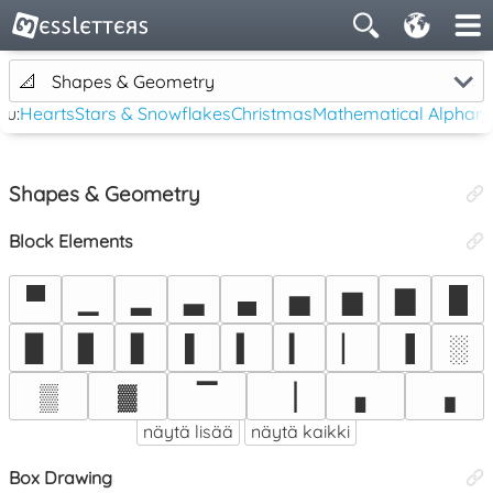
📐
Shapes & Geometry
tu:
Hearts
Stars & Snowflakes
Christmas
Mathematical Alphan
Shapes & Geometry
Block Elements
▀
▁
▂
▃
▄
▅
▆
▇
█
▉
▊
▋
▌
▍
▎
▏
▐
░
▒
▓
▔
▕
▖
▗
näytä lisää
näytä kaikki
Box Drawing