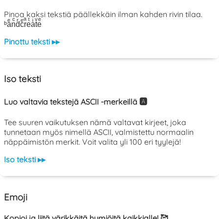
Pinoa kaksi tekstiä päällekkäin ilman kahden rivin tilaa.
ᵇaͤnͨdͬcͤrͣeͭaͥtͮeͤ
Pinottu teksti ▸▸
Iso teksti
Luo valtavia tekstejä ASCII -merkeillä 🅰️
Tee suuren vaikutuksen nämä valtavat kirjeet, joka
tunnetaan myös nimellä ASCII, valmistettu normaalin
näppäimistön merkit. Voit valita yli 100 eri tyylejä!
Iso teksti ▸▸
Emoji
Kopioi ja liitä värikkäitä hymiöitä kaikkialle! 🥰