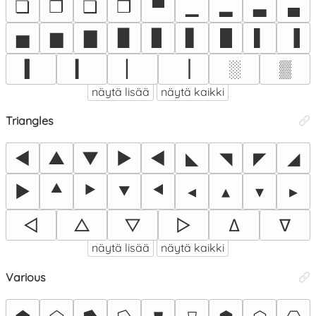
❏
❐
❑
❒
▀
▁
▂
▃
▄
▅
▆
▇
▉
▊
▋
█
▌
▐
▍
▎
▏
▕
░
▒
näytä lisää
näytä kaikki
Triangles
◄
▲
▼
►
◀
◣
◥
◤
◢
⯅
⯈
⯆
⯇
▶
◂
▴
▾
▸
◁
△
▽
▷
∆
∇
näytä lisää
näytä kaikki
Various
⛊
⛉