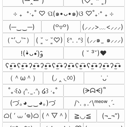
(⇀‸↼‶)
(♡ˊ͈ ꒳ ˋ͈)
⊹ ₊  ⁺‧₊˚ ♡ ପ(๑•ᴗ•๑)ଓ ♡˚₊‧⁺ ₊ ⊹
(─‿‿─)
(⸝⸝⸝>﹏<⸝⸝⸝)
(꒪▿꒪)
（˶′◡‵˶）
(⸝⸝๑  ̫ ๑⸝⸝⸝)
( ˘͈ ᵕ ˘͈♡)
꒰ᐢ. .ᐢ꒱
( ˘ ³˘)♥
!(•̀ᴗ•́)و ̑̑
ʕ•̫͡•ʕ•̫͡•ʔ•̫͡•ʔ•̫͡•ʕ•̫͡•ʔ•̫͡•ʕ•̫͡•ʕ•̫͡•ʔ•̫͡•ʔ•̫͡•
（＾ω＾）
(◞ ‸ ◟ㆀ)
˙ᴗ˙
(ᗒᗣᗕ)՞
˚₊‧꒰ა ₍ᐢ.  ̫.ᐢ₎ ໒꒱ ‧₊˚
(づ｡◕‿‿◕｡)づ
/ᐠ. ｡.ᐟ\ᵐᵉᵒʷˎˊ˗
ᜊ( ‘ ⩊ ‘𖦹)ᜊ
(＾▽＾)
≧◡≦
(¬_¬”)