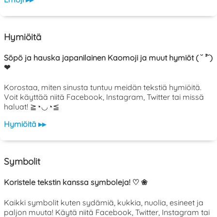
Hymiöitä
Söpö ja hauska japanilainen Kaomoji ja muut hymiöt ( ˘ ³˘)
❤
Korostaa, miten sinusta tuntuu meidän tekstiä hymiöitä.
Voit käyttää niitä Facebook, Instagram, Twitter tai missä
haluat! ≧◔◡◔≦
Hymiöitä ▸▸
Symbolit
Koristele tekstin kanssa symboleja! ♡ ❀
Kaikki symbolit kuten sydämiä, kukkia, nuolia, esineet ja
paljon muuta! Käytä niitä Facebook, Twitter, Instagram tai