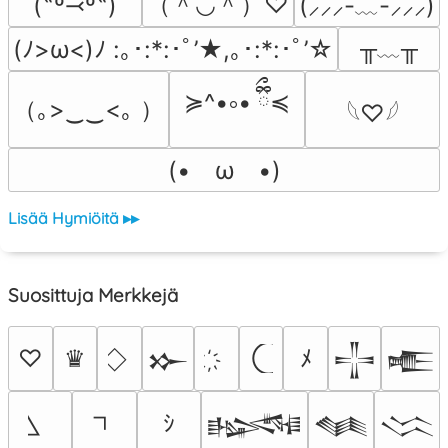
（＾◡＾）♡
(˶º⤙º˶)
(⸝⸝⸝-﹏-⸝⸝⸝)
╥﹏╥
(ﾉ>ω<)ﾉ :｡･:*:･ﾟ’★,｡･:*:･ﾟ’☆
≽^•༚• ྀིྀ≼
（｡>‿‿<｡ ）
𓆩♡𓆪
(•　ω　•)
Lisää Hymiöitä ▸▸
Suosittuja Merkkejä
♡
♛
ﾒ
𒁍
𒋲
𒍫
ｼ
𒈙
𒈝
𒈱