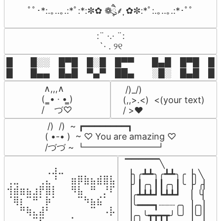
ﾟﾟ･*:.｡..｡.:*ﾟ:*:✼✿ ❁ཻུ۪۪⸙͎ ✿✼:*ﾟ:.｡..｡.:*･ﾟﾟ
⠀:¨ ·.· ¨:⠀

⠀ `· . ୨୧⠀
█  █░░ █▀█ █░█ █▀▀  █▄█ █▀█ █░█
█  █▄▄ █▄█ ▀▄▀ ██▄  ░█░ █▄█ █▄
 ∧,,,∧

 /)_/)

(  ̳• · • ̳)

(,,>.<)  <(your text)

/    づ♡
/ >❤️
 /)  /)  ~ ┏━━━━━━━━┓

( •-• )  ~ ♡ You are amazing ♡

/づづ ~ ┗━━━━━━━━┛
▔▔▔▔▔╲

⠀⠀⠀⠀⠀⠀⢀⣰⣀⠀⠀⠀⠀⠀⠀⠀⠀

▕╮╭┻┻╮╭┻┻╮╭▕╮╲

⢀⣀⠀⠀⠀⢀⣄⠘⠀⠀⣶⡿⣷⣦⣾⣿⣧

▕╯┃╭╮┃┃╭╮┃╰▕╯╭▏

⢺⣾⣶⣦⣰⡟⣿⡇⠀⠀⠻⣧⠀⠛⠀⡘⠏

▕╭┻┻┻┛┗┻┻┛  ▕  ╰▏

⠈⢿⡆⠉⠛⠁⡷⠁⠀⠀⠀⠉⠳⣦⣮⠁⠀

▕╰━━━┓┈┈┈╭╮▕╭╮▏

⠀⠀⠛⢷⣄⣼⠃⠀⠀⠀⠀⠀⠀⠉⠀⠠⡧

▕╭╮╰┳┳┳┳╯╰╯▕╰╯▏

⠀⠀⠀⠀⠉⠋⠀⠀⠀⠠⡥⠄⠀⠀⠀⠀⠀