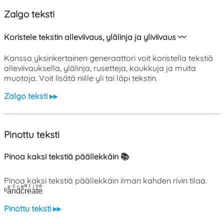
Zalgo teksti
Koristele tekstin alleviivaus, ylälinja ja yliviivaus 〰️
Kanssa yksinkertainen generaattori voit koristella tekstiä
alleviivauksella, ylälinja, rusetteja, koukkuja ja muita
muotoja. Voit lisätä niille yli tai läpi tekstin.
Zalgo teksti ▸▸
Pinottu teksti
Pinoa kaksi tekstiä päällekkäin 📚
Pinoa kaksi tekstiä päällekkäin ilman kahden rivin tilaa.
ᵇaͤnͨdͬcͤrͣeͭaͥtͮeͤ
Pinottu teksti ▸▸