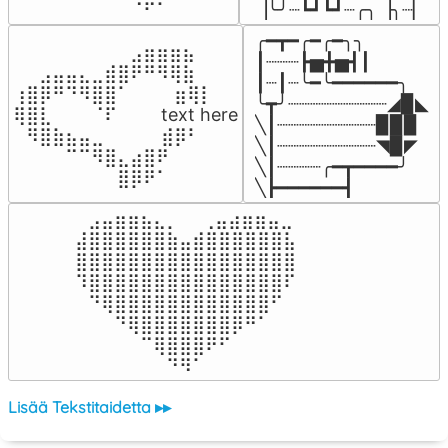
▕╰╯┈┗┛┗┛┈╭╮▕╮┈▏
╭━┳━╭━╭━╮╮

⠀⠀⠀⠀⠀⠀⠀⠀⠀⣠⣶⣶⣶⣦⠀⠀

┃┈┈┈┣▅╋▅┫┃

⠀⠀⣠⣤⣤⣄⣀⣾⣿⠟⠛⠻⢿⣷⠀

┃┈┃┈╰━╰━━━━━━╮

⢰⣿⡿⠛⠙⠻⣿⣿⠁⠀⠀ ⠀⣶⢿⡇

╰┳╯┈┈┈┈┈┈┈┈┈◢▉◣

⢿⣿⣇⠀⠀⠀⠈⠏⠀⠀⠀ text here

╲┃┈┈┈┈┈┈┈┈┈▉▉▉

⠀⠻⣿⣷⣦⣤⣀⠀⠀⠀ ⠀⣾⡿⠃⠀

╲┃┈┈┈┈┈┈┈┈┈◥▉◤

⠀⠀⠀⠀⠉⠉⠻⣿⣄⣴⣿⠟⠀⠀⠀

╲┃┈┈┈┈╭━┳━━━━╯

⠀⠀⠀⠀⠀⠀⠀⠀⣿⡿⠟⠁⠀⠀⠀
╲┣━━━━━━┫﻿
⠀⣠⣤⣶⣶⣦⣄⡀  ⠀⢀⣤⣴⣶⣶⣤⣀⠀

⣼⣿⣿⣿⣿⣿⣿⣷⣤⣾⣿⣿⣿⣿⣿⣿⣧

⣿⣿⣿⣿⣿⣿⣿⣿⣿⣿⣿⣿⣿⣿⣿⣿⣿

⠹⣿⣿⣿⣿⣿⣿⣿⣿⣿⣿⣿⣿⣿⣿⣿⠏

⠀⠙⢿⣿⣿⣿⣿⣿⣿⣿⣿⣿⣿⣿⣿⠋⠀

⠀⠀⠀⠙⢿⣿⣿⣿⣿⣿⣿⣿⡿⠛⠁⠀⠀

⠀⠀⠀⠀⠀⠉⢿⣿⣿⣿⠟⠋⠀⠀⠀⠀⠀

⠀⠀⠀⠀⠀⠀⠀⠙⠻⠁⠀⠀⠀⠀⠀⠀⠀⠀⠀⠀⠀⠀⠀
Lisää Tekstitaidetta ▸▸