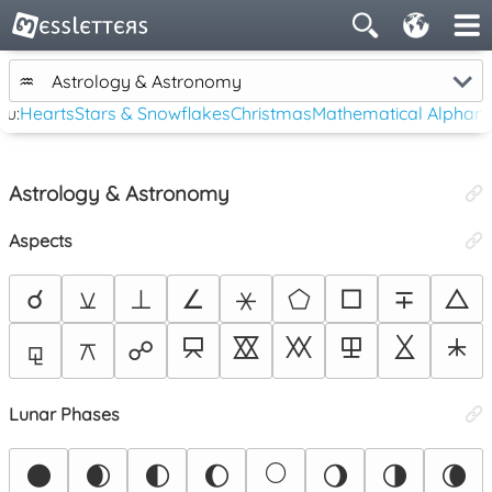
♒
Astrology & Astronomy
tu:
Hearts
Stars & Snowflakes
Christmas
Mathematical Alphan
Astrology & Astronomy
Aspects
☌
⚺
⊥
∠
⚹
⬠
□
∓
△
⯳
⯴
⯵
⯶
⯷
⯸
⚼
⚻
☍
Lunar Phases
🌕
🌑
🌒
🌓
🌔
🌖
🌗
🌘