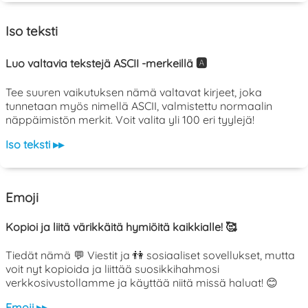
Iso teksti
Luo valtavia tekstejä ASCII -merkeillä 🅰️
Tee suuren vaikutuksen nämä valtavat kirjeet, joka
tunnetaan myös nimellä ASCII, valmistettu normaalin
näppäimistön merkit. Voit valita yli 100 eri tyylejä!
Iso teksti ▸▸
Emoji
Kopioi ja liitä värikkäitä hymiöitä kaikkialle! 🥰
Tiedät nämä 💬 Viestit ja 👫 sosiaaliset sovellukset, mutta
voit nyt kopioida ja liittää suosikkihahmosi
verkkosivustollamme ja käyttää niitä missä haluat! 😊
Emoji ▸▸