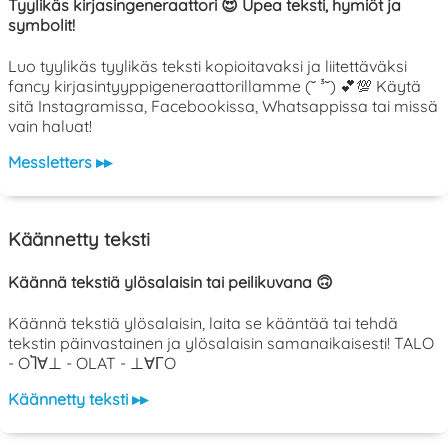
Tyylikäs kirjasingeneraattori 😍 Upea teksti, hymiöt ja
symbolit!
Luo tyylikäs tyylikäs teksti kopioitavaksi ja liitettäväksi
fancy kirjasintyyppigeneraattorillamme (˘ ³˘) 💕💯 Käytä
sitä Instagramissa, Facebookissa, Whatsappissa tai missä
vain haluat!
Messletters ▸▸
Käännetty teksti
Käännä tekstiä ylösalaisin tai peilikuvana 🙃
Käännä tekstiä ylösalaisin, laita se kääntää tai tehdä
tekstin päinvastainen ja ylösalaisin samanaikaisesti! TALO
- OႨ∀⊥ - OLAT - ⊥∀ΓO
Käännetty teksti ▸▸