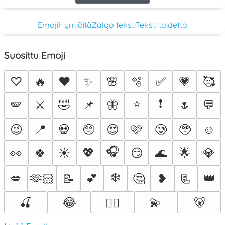
Emoji
Hymiöitä
Zalgo teksti
Teksti taidetta
Suosittu Emoji
♡
🔥
❤️
✨
🌸
🫧
✅
💗
🥰
⭐
❗
🪽
⚔️
🤣
📌
🦋
🌷
💬
😉
📍
💀
🥺
😍
🩷
🥲
🥹
☺️
🎧
👀
🍀
☀️
💖
😏
🌊
🌟
💎
❄️
💋
🫶🏻
📝
💕
🤔
❥
📃
👑
🍒
😂
💫
🐻
❤️‍🔥