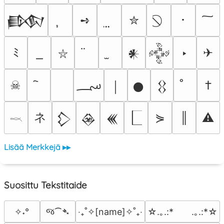
➺
✮
･
𒁃
ﾐ
‣
✈
𒀭
𒅒
⛥
؄
☠
†
￨
𒊹
𒌐
ネ
⋟
║
⚠
𒁷
𒊲
𒌍
𓎖
Lisää Merkkejä ▸▸
Suosittu Tekstitaide
જ⁀➴
✧˖°
‎‧₊˚✧[name]✧˚₊‧
☆.｡.:*　　.｡.:*☆