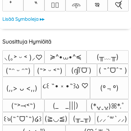
ఇ
〝
♡⃝
♡⃕
𖥸
Lisää Symboleja ▸▸
Suosittuja Hymiöitä
≽^•⩊•^≼
(╥﹏╥)
⸜(｡˃ ᵕ ˂ )⸝♡
(ദ്ദി˙ᗜ˙)
( ˶ˆᗜˆ˵ )
(˶ᵔ ᵕ ᵔ˶)
(˶˃ ᵕ ˂˶)
૮꒰ ˶• ༝ •˶꒱ა ♡
(º﹃º)
(,,> ᴗ <,,)
(˶˃⤙˂˶)
(_　_|||)
(*ᴗ͈ˬᴗ͈)ꕤ*.ﾟ
(≧◡≦)
(╥_╥)
꒰ঌ(˶ˆᗜˆ˵)໒꒱
(⸝⸝´꒳`⸝⸝)