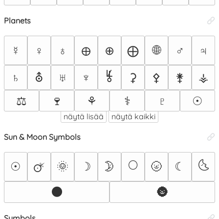
Planets
🌐
☿
♀
♁
⊕
⨁
♂
♃
🜨
⯉
♄
⛢
♅
♆
⚳
⚴
⚵
⚶
⚖
🍷
⚘
⚕
♇
☉
näytä lisää
näytä kaikki
Sun & Moon Symbols
🌕
🌜
☉
🌞
☽
🌛
🌝
☾
🜚
🌑
🌚
Symbols