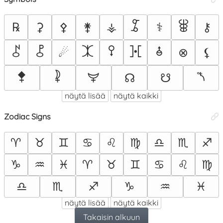
⯙
⯚
℞
⚳
⚴
⚵
⚶
⚕
⚷
⯜
⯛
⯰
⯱
⯘
⯗
☄
⊗
⚸
⯞
⯝
⯟
⯲
☊
☋
näytä lisää
näytä kaikki
Zodiac Signs
♈
♉
♊
♋
♌
♍
♎
♏
♐
♑
♒
♓
♈︎
♉︎
♊︎
♋︎
♌︎
♍︎
♎︎
♏︎
♐︎
♑︎
♒︎
♓︎
näytä lisää
näytä kaikki
Takaisin alkuun