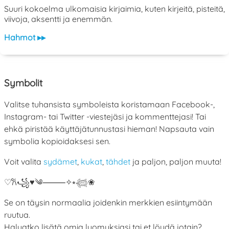
Suuri kokoelma ulkomaisia kirjaimia, kuten kirjeitä, pisteitä,
viivoja, aksentti ja enemmän.
Hahmot ▸▸
Symbolit
Valitse tuhansista symboleista koristamaan Facebook-,
Instagram- tai Twitter -viestejäsi ja kommenttejasi! Tai
ehkä piristää käyttäjätunnustasi hieman! Napsauta vain
symbolia kopioidaksesi sen.
Voit valita
sydämet
,
kukat
,
tähdet
ja paljon, paljon muuta!
♡
𐙚
꧁
♥
༄
⸻
✧
⭒
𓆉
❀
Se on täysin normaalia joidenkin merkkien esiintymään
ruutua.
Haluatko lisätä omia luomuksiasi tai et löydä jotain?